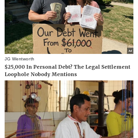
Vụ án
Vũ khí
Tin nóng
Việt Nam
Tư vấn luật
Phân tích