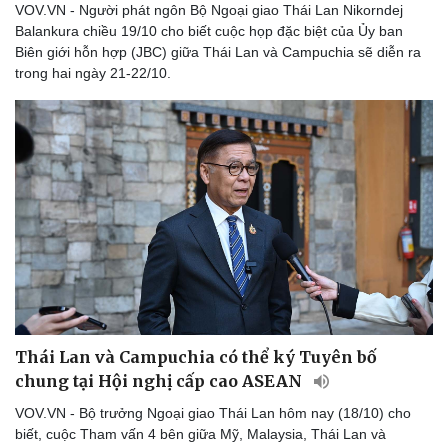
VOV.VN - Người phát ngôn Bộ Ngoại giao Thái Lan Nikorndej
Thể thao
Ô tô - Xe máy
Balankura chiều 19/10 cho biết cuộc họp đặc biệt của Ủy ban
Bóng đá
Ô tô
Biên giới hỗn hợp (JBC) giữa Thái Lan và Campuchia sẽ diễn ra
Lịch thi đấu bóng đá
Xe máy
trong hai ngày 21-22/10.
Thế giới thể thao
Tư vấn
eSports
Hậu trường
Thái Lan và Campuchia có thể ký Tuyên bố
chung tại Hội nghị cấp cao ASEAN
VOV.VN - Bộ trưởng Ngoại giao Thái Lan hôm nay (18/10) cho
biết, cuộc Tham vấn 4 bên giữa Mỹ, Malaysia, Thái Lan và