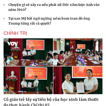
Chuyện gì sẽ xảy ra nếu phát xít Đức xâm lược Anh vào
năm 1940?
Tại sao Mỹ bất ngờ ngừng ném bom Iran dù ông
Trump từng rất cả quyết?
CHÍNH TRỊ
Cô giáo trẻ lấy sự tiến bộ của học sinh làm thước
đo thực hành Chỉ thị 07