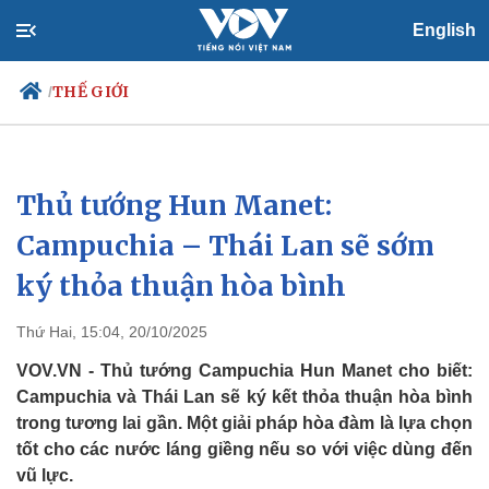
English
THẾ GIỚI
/
Thủ tướng Hun Manet:
Chính trị
Xã hội
Đảng
Tin 24h
Campuchia – Thái Lan sẽ sớm
Tổ chức nhân sự
Dự báo thời tiết
ký thỏa thuận hòa bình
Quốc hội
Giáo dục
Nhận diện sự thật
Dấu ấn VOV
Việc làm
Thứ Hai, 15:04, 20/10/2025
Biển đảo
VOV.VN - Thủ tướng Campuchia Hun Manet cho biết:
Campuchia và Thái Lan sẽ ký kết thỏa thuận hòa bình
trong tương lai gần. Một giải pháp hòa đàm là lựa chọn
tốt cho các nước láng giềng nếu so với việc dùng đến
vũ lực.