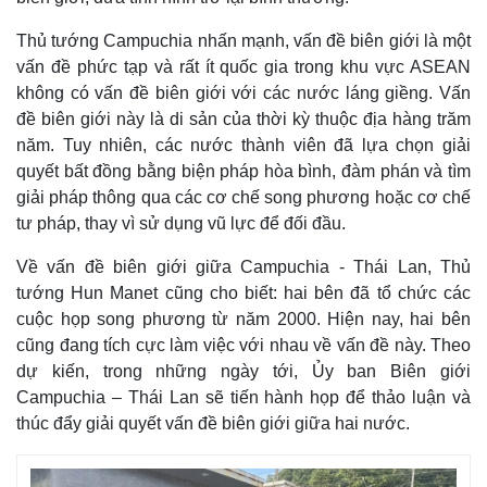
Thủ tướng Campuchia nhấn mạnh, vấn đề biên giới là một
vấn đề phức tạp và rất ít quốc gia trong khu vực ASEAN
không có vấn đề biên giới với các nước láng giềng. Vấn
đề biên giới này là di sản của thời kỳ thuộc địa hàng trăm
năm. Tuy nhiên, các nước thành viên đã lựa chọn giải
quyết bất đồng bằng biện pháp hòa bình, đàm phán và tìm
giải pháp thông qua các cơ chế song phương hoặc cơ chế
tư pháp, thay vì sử dụng vũ lực để đối đầu.
Về vấn đề biên giới giữa Campuchia - Thái Lan, Thủ
tướng Hun Manet cũng cho biết: hai bên đã tổ chức các
Thế giới
Multimedia
cuộc họp song phương từ năm 2000. Hiện nay, hai bên
Quan sát
Video
cũng đang tích cực làm việc với nhau về vấn đề này. Theo
Cuộc sống đó đây
Ảnh
dự kiến, trong những ngày tới, Ủy ban Biên giới
Hồ sơ
E-Magazine
Campuchia – Thái Lan sẽ tiến hành họp để thảo luận và
Infographic
thúc đẩy giải quyết vấn đề biên giới giữa hai nước.