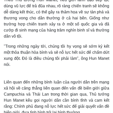
dùng vũ lực để trả đũa nhau, rõ ràng chiến tranh sẽ không
dễ dàng kết thúc, có thể gây ra thảm họa về sự tàn phá và
thương vong cho dân thường ở cả hai bên. Giống như
trường hợp chiến tranh xảy ra ở một số quốc gia và đã
cướp đi sinh mạng của hàng trăm nghìn binh sĩ và thường
dân vô tội.
"Trong những ngày tới, chúng tôi hy vọng sẽ sớm ký kết
một thỏa thuận hòa bình và sẽ nỗ lực hết sức để chấm dứt
xung đột. Đó là điều chúng tôi phải làm", ông Hun Manet
nói.
Liên quan đến những bình luận của người dân trên mạng
xã hội về căng thẳng liên quan đến vấn đề biên giới giữa
Campuchia và Thái Lan trong thời gian qua, Thủ tướng
Hun Manet kêu gọi người dân cần bình tĩnh và cam kết
rằng: Chính phủ đang nỗ lực hết sức để giải quyết vấn đề
biên giới, đưa tình hình trở lại bình thường.