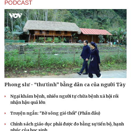
PODCAST
Sức khỏe
Đời sống
Dinh dưỡng - món ngon
Nhà đẹp
Cây thuốc
Blog
Sản phụ khoa
Tình yêu - Gia đình
Nhi khoa
Nam khoa
Làm đẹp - giảm cân
Phong slư - “thư tình” bằng dân ca của người Tày
Phòng mạch online
Ăn sạch sống khỏe
Ngại khám bệnh, nhiều người tự chữa bệnh xã hội rồi
nhận hậu quả lớn
Truyện ngắn: "Bờ sông gió thổi" (Phần đầu)
Chính sách giáo dục phải được đo bằng sự tiến bộ, hạnh
phúc của học sinh