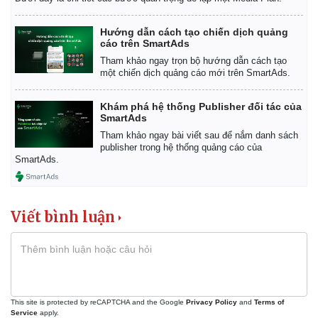
Hướng dẫn cách tạo chiến dịch quảng
cáo trên SmartAds
Tham khảo ngay trọn bộ hướng dẫn cách tạo
một chiến dịch quảng cáo mới trên SmartAds.
Khám phá hệ thống Publisher đối tác của
SmartAds
Tham khảo ngay bài viết sau để nắm danh sách
publisher trong hệ thống quảng cáo của
SmartAds.
Viết bình luận
Kinh tế
Thị trường
Bất động sản
Giá vàng
Khởi nghiệp
Tiêu dùng
Tỷ giá
This site is protected by reCAPTCHA and the Google
Privacy Policy
and
Terms of
Chứng khoán
Service
apply.