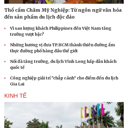
Thổ cẩm Chăm Mỹ Nghiệp: Từ ngôn ngữ văn hóa
đến sản phẩm du lịch độc đáo
Vì sao lượng khách Philippines đến Việt Nam tăng
trưởng vượt bậc?
Những hương vị đưa TP.HCM thành thiên đường ẩm
thực đường phố hàng đầu thế giới
Nối đà tăng trưởng, du lịch Vĩnh Long hấp dẫn khách
quốc tế
Công nghiệp giải trí "chắp cánh" cho điểm đến du lịch
Gia Lai
Văn hóa
Giải trí
Sân khấu - Điện ảnh
Nghệ sĩ
KINH TẾ
Văn học
Thời trang
Âm nhạc
Sao Việt
Di sản