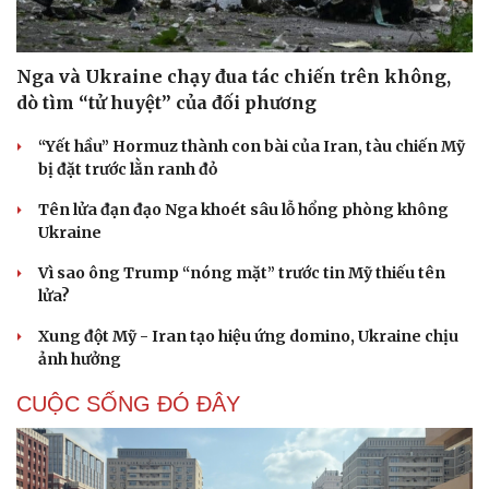
Nga và Ukraine chạy đua tác chiến trên không,
dò tìm “tử huyệt” của đối phương
“Yết hầu” Hormuz thành con bài của Iran, tàu chiến Mỹ
bị đặt trước lằn ranh đỏ
Tên lửa đạn đạo Nga khoét sâu lỗ hổng phòng không
Ukraine
Vì sao ông Trump “nóng mặt” trước tin Mỹ thiếu tên
lửa?
Xung đột Mỹ - Iran tạo hiệu ứng domino, Ukraine chịu
ảnh hưởng
CUỘC SỐNG ĐÓ ĐÂY