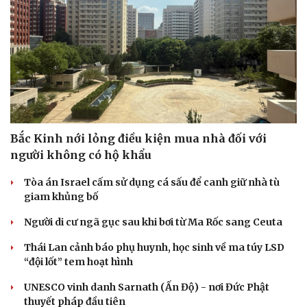
Bắc Kinh nới lỏng điều kiện mua nhà đối với
người không có hộ khẩu
Tòa án Israel cấm sử dụng cá sấu để canh giữ nhà tù
giam khủng bố
Người di cư ngã gục sau khi bơi từ Ma Rốc sang Ceuta
Thái Lan cảnh báo phụ huynh, học sinh về ma túy LSD
“đội lốt” tem hoạt hình
UNESCO vinh danh Sarnath (Ấn Độ) - nơi Đức Phật
Cải chính
thuyết pháp đầu tiên