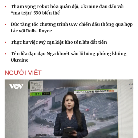
Tham vọng robot hóa quân đội, Ukraine đau đầu với
“ma trận” 550 biến thể
Đức tăng tốc chương trình UAV chiến đấu thông qua hợp
Doanh nghiệp
Công nghệ
tác với Rolls-Royce
Thông tin doanh nghiệp
Sành điệu
Thực hư việc Mỹ cạn kiệt kho tên lửa đắt tiền
Doanh nghiệp 24h
Tin Công nghệ
Doanh nhân
Trải nghiệm
Tên lửa đạn đạo Nga khoét sâu lỗ hổng phòng không
Vì cộng đồng
Chuyển đổi số
Ukraine
NGƯỜI VIỆT