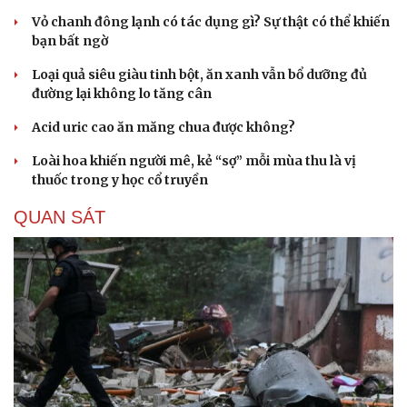
Hạt giống tâm hồn
Vỏ chanh đông lạnh có tác dụng gì? Sự thật có thể khiến
bạn bất ngờ
Loại quả siêu giàu tinh bột, ăn xanh vẫn bổ dưỡng đủ
đường lại không lo tăng cân
Acid uric cao ăn măng chua được không?
Loài hoa khiến người mê, kẻ “sợ” mỗi mùa thu là vị
thuốc trong y học cổ truyền
QUAN SÁT