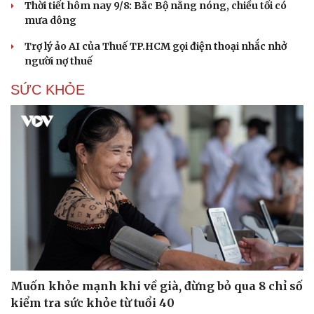
Thời tiết hôm nay 9/8: Bắc Bộ nắng nóng, chiều tối có
mưa dông
Trợ lý ảo AI của Thuế TP.HCM gọi điện thoại nhắc nhở
người nợ thuế
SỨC KHỎE
Du lịch
Podcast
Tư vấn
Câu chuyện thời sự
Săn Tour
Đọc truyện đêm khuya
Muốn khỏe mạnh khi về già, đừng bỏ qua 8 chỉ số
check-in
Cửa sổ tình yêu
kiểm tra sức khỏe từ tuổi 40
Kể chuyện cho bé