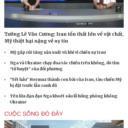
Tướng Lê Văn Cương: Iran tổn thất lớn về vật chất,
Mỹ thiệt hại nặng về uy tín
Mỹ gấp rút tăng sản xuất vũ khí vì chiến sự Iran
Nga và Ukraine chạy đua tác chiến trên không, dò tìm
“tử huyệt” của đối phương
“Yết hầu” Hormuz thành con bài của Iran, tàu chiến Mỹ
bị đặt trước lằn ranh đỏ
Tên lửa đạn đạo Nga khoét sâu lỗ hổng phòng không
Ukraine
CUỘC SỐNG ĐÓ ĐÂY
Cải chính