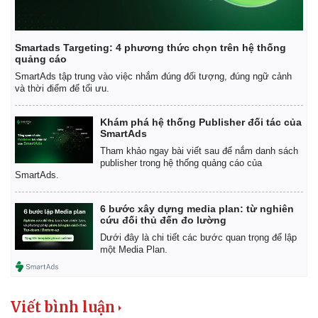
Smartads Targeting: 4 phương thức chọn trên hệ thống
quảng cáo
SmartAds tập trung vào việc nhắm đúng đối tượng, đúng ngữ cảnh
và thời điểm để tối ưu.
Khám phá hệ thống Publisher đối tác của
SmartAds
Tham khảo ngay bài viết sau để nắm danh sách
publisher trong hệ thống quảng cáo của
SmartAds.
6 bước xây dựng media plan: từ nghiên
cứu đối thủ đến đo lường
Dưới đây là chi tiết các bước quan trọng để lập
Kinh tế
Thị trường
một Media Plan.
Bất động sản
Giá vàng
Khởi nghiệp
Tiêu dùng
Tỷ giá
Viết bình luận
Chứng khoán