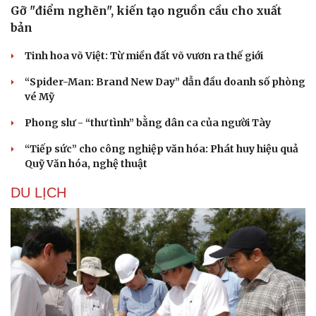
Gỡ "điểm nghẽn", kiến tạo nguồn cầu cho xuất
bản
Tinh hoa võ Việt: Từ miền đất võ vươn ra thế giới
“Spider-Man: Brand New Day” dẫn đầu doanh số phòng
vé Mỹ
Phong slư - “thư tình” bằng dân ca của người Tày
“Tiếp sức” cho công nghiệp văn hóa: Phát huy hiệu quả
Quỹ Văn hóa, nghệ thuật
DU LỊCH
Văn hóa
Giải trí
Sân khấu - Điện ảnh
Nghệ sĩ
Văn học
Thời trang
Âm nhạc
Sao Việt
Di sản