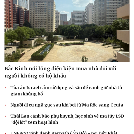
Bắc Kinh nới lỏng điều kiện mua nhà đối với
người không có hộ khẩu
Tòa án Israel cấm sử dụng cá sấu để canh giữ nhà tù
giam khủng bố
Người di cư ngã gục sau khi bơi từ Ma Rốc sang Ceuta
Thái Lan cảnh báo phụ huynh, học sinh về ma túy LSD
“đội lốt” tem hoạt hình
UNESCO vinh danh Sarnath (Ấn Độ) - nơi Đức Phật