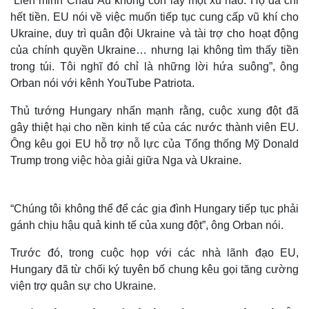
“Liên minh Châu Âu không còn lấy một xu nào. Họ đã chi
hết tiền. EU nói về việc muốn tiếp tục cung cấp vũ khí cho
Ukraine, duy trì quân đội Ukraine và tài trợ cho hoạt động
của chính quyền Ukraine… nhưng lại không tìm thấy tiền
trong túi. Tôi nghĩ đó chỉ là những lời hứa suông”, ông
Orban nói với kênh YouTube Patriota.
Thủ tướng Hungary nhấn mạnh rằng, cuộc xung đột đã
gây thiệt hại cho nền kinh tế của các nước thành viên EU.
Ông kêu gọi EU hỗ trợ nỗ lực của Tổng thống Mỹ Donald
Trump trong việc hòa giải giữa Nga và Ukraine.
“Chúng tôi không thể để các gia đình Hungary tiếp tục phải
gánh chịu hậu quả kinh tế của xung đột”, ông Orban nói.
Trước đó, trong cuộc họp với các nhà lãnh đạo EU,
Hungary đã từ chối ký tuyên bố chung kêu gọi tăng cường
viện trợ quân sự cho Ukraine.