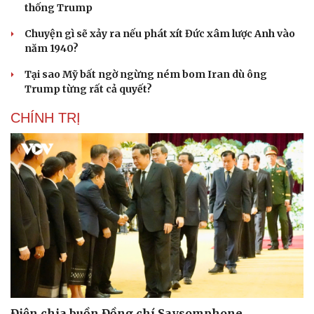
thống Trump
Chuyện gì sẽ xảy ra nếu phát xít Đức xâm lược Anh vào
năm 1940?
Tại sao Mỹ bất ngờ ngừng ném bom Iran dù ông
Trump từng rất cả quyết?
CHÍNH TRỊ
Điện chia buồn Đồng chí Saysomphone