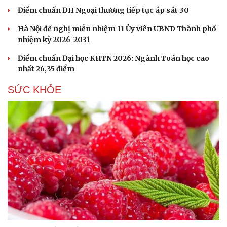
Hạt giống tâm hồn
Điểm chuẩn ĐH Ngoại thương tiếp tục áp sát 30
Hà Nội đề nghị miễn nhiệm 11 Ủy viên UBND Thành phố
nhiệm kỳ 2026-2031
Điểm chuẩn Đại học KHTN 2026: Ngành Toán học cao
nhất 26,35 điểm
SỨC KHỎE