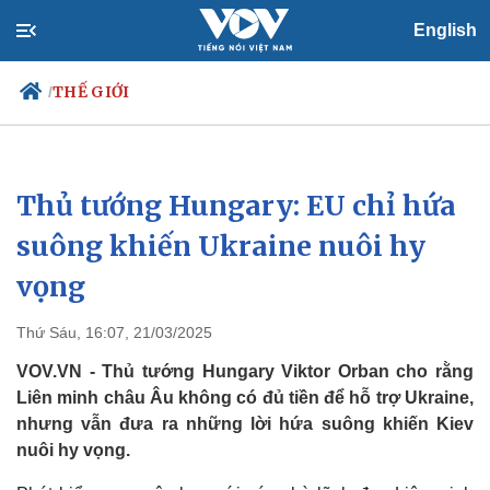
English
THẾ GIỚI
/
Thủ tướng Hungary: EU chỉ hứa
Chính trị
Xã hội
Đảng
Tin 24h
suông khiến Ukraine nuôi hy
Tổ chức nhân sự
Dự báo thời tiết
vọng
Quốc hội
Giáo dục
Nhận diện sự thật
Dấu ấn VOV
Việc làm
Thứ Sáu, 16:07, 21/03/2025
Biển đảo
VOV.VN - Thủ tướng Hungary Viktor Orban cho rằng
Liên minh châu Âu không có đủ tiền để hỗ trợ Ukraine,
nhưng vẫn đưa ra những lời hứa suông khiến Kiev
nuôi hy vọng.