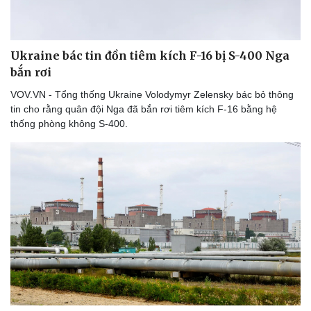
Thể thao
Ô tô - Xe máy
Bóng đá
Ô tô
Lịch thi đấu bóng đá
Xe máy
Ukraine bác tin đồn tiêm kích F-16 bị S-400 Nga
Thế giới thể thao
Tư vấn
bắn rơi
eSports
Hậu trường
VOV.VN - Tổng thống Ukraine Volodymyr Zelensky bác bỏ thông
tin cho rằng quân đội Nga đã bắn rơi tiêm kích F-16 bằng hệ
thống phòng không S-400.