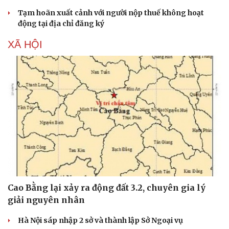
Tạm hoãn xuất cảnh với người nộp thuế không hoạt
động tại địa chỉ đăng ký
XÃ HỘI
Du lịch
Podcast
Cao Bằng lại xảy ra động đất 3.2, chuyên gia lý
Tư vấn
Câu chuyện thời sự
giải nguyên nhân
Săn Tour
Đọc truyện đêm khuya
check-in
Cửa sổ tình yêu
Hà Nội sáp nhập 2 sở và thành lập Sở Ngoại vụ
Kể chuyện cho bé