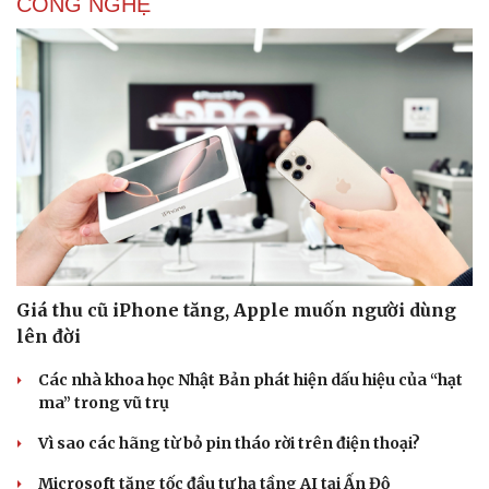
CÔNG NGHỆ
Sức khỏe
Đời sống
Dinh dưỡng - món ngon
Nhà đẹp
Cây thuốc
Blog
Sản phụ khoa
Tình yêu - Gia đình
Nhi khoa
Nam khoa
Giá thu cũ iPhone tăng, Apple muốn người dùng
Làm đẹp - giảm cân
Phòng mạch online
lên đời
Ăn sạch sống khỏe
Các nhà khoa học Nhật Bản phát hiện dấu hiệu của “hạt
ma” trong vũ trụ
Vì sao các hãng từ bỏ pin tháo rời trên điện thoại?
Microsoft tăng tốc đầu tư hạ tầng AI tại Ấn Độ