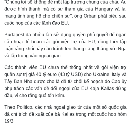
“Chúng tôi sẽ không để một lập trường chung của châu Âu
được hình thành mà có sự tham gia của Hungary và lại
mang tính ủng hộ cho chiến sự”, ông Orban phát biểu sau
cuộc họp của các lãnh đạo EU.
Budapest đã nhiều lần sử dụng quyền phủ quyết để ngăn
cản hoặc trì hoãn các gói viện trợ của EU, đồng thời lập
luận rằng khối này cần tránh leo thang căng thẳng với Nga
và tập trung vào ngoại giao.
Các thành viên EU chưa thể thống nhất về gói viện trợ
quân sự trị giá 40 tỷ euro (43 tỷ USD) cho Ukraine. Italy và
Tây Ban Nha được cho là đã từ chối kế hoạch do Cao ủy
Thế giới
Multimedia
phụ trách các vấn đề đối ngoại của EU Kaja Kallas đứng
Quan sát
Video
đầu, vì cho rằng quá tốn kém.
Cuộc sống đó đây
Ảnh
Hồ sơ
E-Magazine
Theo Politico, các nhà ngoại giao từ của một số quốc gia
Infographic
đã chỉ trích đề xuất của bà Kallas trong một cuộc họp hôm
19/3.