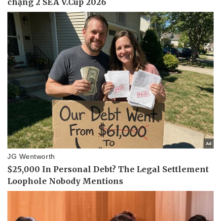
Vụ án
Vũ khí
Tin nóng
Việt Nam
Tư vấn luật
Phân tích