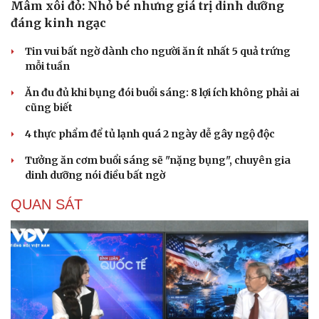
Mâm xôi đỏ: Nhỏ bé nhưng giá trị dinh dưỡng
đáng kinh ngạc
Tin vui bất ngờ dành cho người ăn ít nhất 5 quả trứng
mỗi tuần
Ăn đu đủ khi bụng đói buổi sáng: 8 lợi ích không phải ai
cũng biết
4 thực phẩm để tủ lạnh quá 2 ngày dễ gây ngộ độc
Tưởng ăn cơm buổi sáng sẽ "nặng bụng", chuyên gia
dinh dưỡng nói điều bất ngờ
QUAN SÁT