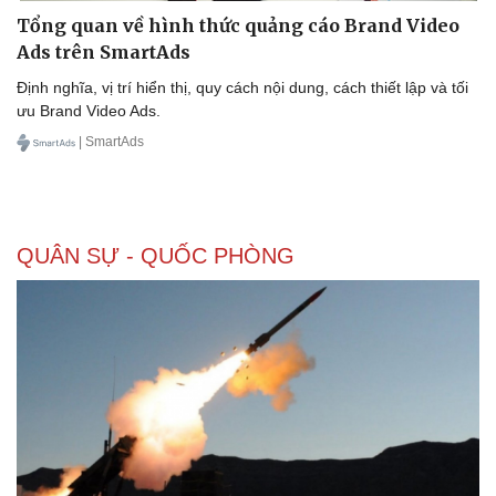
Tổng quan về hình thức quảng cáo Brand Video
Ads trên SmartAds
Định nghĩa, vị trí hiển thị, quy cách nội dung, cách thiết lập và tối
Doanh nghiệp
Công nghệ
ưu Brand Video Ads.
Thông tin doanh nghiệp
Sành điệu
| SmartAds
Doanh nghiệp 24h
Tin Công nghệ
Doanh nhân
Trải nghiệm
Vì cộng đồng
Chuyển đổi số
QUÂN SỰ - QUỐC PHÒNG