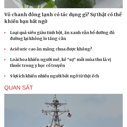
Vỏ chanh đông lạnh có tác dụng gì? Sự thật có thể
khiến bạn bất ngờ
Loại quả siêu giàu tinh bột, ăn xanh vẫn bổ dưỡng đủ
đường lại không lo tăng cân
Acid uric cao ăn măng chua được không?
Loài hoa khiến người mê, kẻ “sợ” mỗi mùa thu là vị
thuốc trong y học cổ truyền
9 lợi ích khiến nhiều người bất ngờ từ thịt ếch
QUAN SÁT
Du lịch
Podcast
Tư vấn
Câu chuyện thời sự
Săn Tour
Đọc truyện đêm khuya
check-in
Cửa sổ tình yêu
Kể chuyện cho bé
Hạt giống tâm hồn