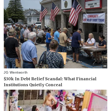
Kinh tế
Thị trường
Bất động sản
Giá vàng
Khởi nghiệp
Tiêu dùng
Tỷ giá
Chứng khoán
Giá cà phê