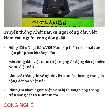
Doanh nghiệp
Công nghệ
Thông tin doanh nghiệp
Sành điệu
Doanh nghiệp 24h
Tin Công nghệ
Truyền thông Nhật Bản ca ngợi công dân Việt
Doanh nhân
Trải nghiệm
Nam cứu người trong động đất
Vì cộng đồng
Chuyển đổi số
Động đất ở Nhật Bản: Việt Nam kịp thời triển khai các
biện pháp bảo hộ công dân
Một công dân Việt Nam thiệt mạng do động đất tại miền
Nam Nhật Bản
Chưa có thông tin về người Việt Nam bị thương vong do
động đất tại Nhật Bản
Chưa ghi nhận người Việt Nam bị thương vong trong
trận động đất tại Kumamoto
CÔNG NGHỆ