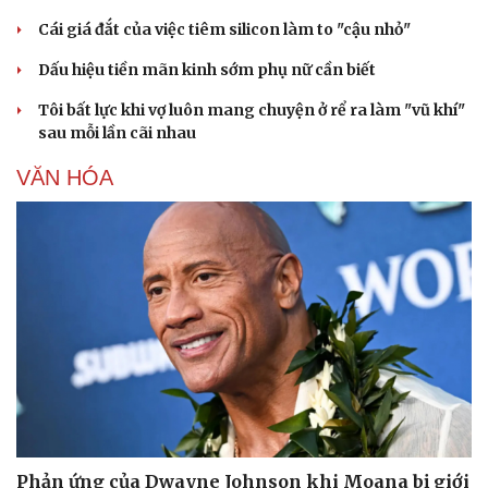
Cái giá đắt của việc tiêm silicon làm to "cậu nhỏ"
Dấu hiệu tiền mãn kinh sớm phụ nữ cần biết
Tôi bất lực khi vợ luôn mang chuyện ở rể ra làm "vũ khí"
sau mỗi lần cãi nhau
Sức khỏe
Đời sống
Dinh dưỡng - món ngon
Nhà đẹp
VĂN HÓA
Cây thuốc
Blog
Sản phụ khoa
Tình yêu - Gia đình
Nhi khoa
Nam khoa
Làm đẹp - giảm cân
Phòng mạch online
Ăn sạch sống khỏe
Phản ứng của Dwayne Johnson khi Moana bị giới