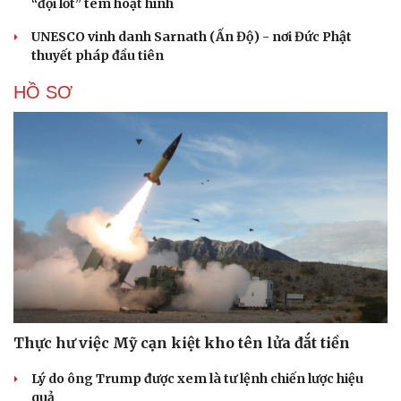
“đội lốt” tem hoạt hình
UNESCO vinh danh Sarnath (Ấn Độ) - nơi Đức Phật
thuyết pháp đầu tiên
HỒ SƠ
Thực hư việc Mỹ cạn kiệt kho tên lửa đắt tiền
Cải chính
Lý do ông Trump được xem là tư lệnh chiến lược hiệu
quả