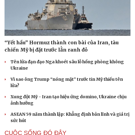
“Yết hầu” Hormuz thành con bài của Iran, tàu
chiến Mỹ bị đặt trước lằn ranh đỏ
Tên lửa đạn đạo Nga khoét sâu lỗ hổng phòng không
Ukraine
Vì sao ông Trump “nóng mặt” trước tin Mỹ thiếu tên
lửa?
Xung đột Mỹ - Iran tạo hiệu ứng domino, Ukraine chịu
ảnh hưởng
ASEAN 59 năm thành lập: Khẳng định bản lĩnh và giá trị
sức hút
CUỘC SỐNG ĐÓ ĐÂY