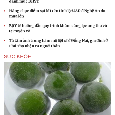
danh mục BHYT
Hàng chục điểm sạt lở trên tỉnh lộ 543D ở Nghệ An do
mưa lớn
Bộ Y tế hướng dẫn quy trình khám sàng lọc ung thư vú
tại tuyến xã
Từ tấm ảnh trong hầm mộ liệt sĩ ở Đồng Nai, gia đình ở
Phú Thọ nhận ra người thân
SỨC KHỎE