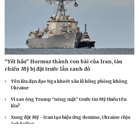
“Yết hầu” Hormuz thành con bài của Iran, tàu
chiến Mỹ bị đặt trước lằn ranh đỏ
Tên lửa đạn đạo Nga khoét sâu lỗ hổng phòng không
Ukraine
Vì sao ông Trump “nóng mặt” trước tin Mỹ thiếu tên
lửa?
Xung đột Mỹ - Iran tạo hiệu ứng domino, Ukraine chịu
ảnh hưởng
ASEAN 59 năm thành lập: Khẳng định bản lĩnh và giá trị