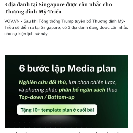
3 địa danh tại Singapore được cân nhắc cho
Bóng đá
Ô tô
Thượng đỉnh Mỹ-Triều
Lịch thi đấu bóng đá
Xe máy
Thế giới thể thao
Tư vấn
VOV.VN - Sau khi Tổng thống Trump tuyên bố Thượng đỉnh Mỹ-
eSports
Triều sẽ diễn ra tại Singapore, có 3 địa danh đang được cân nhắc
Hậu trường
cho sự kiện lịch sử này.