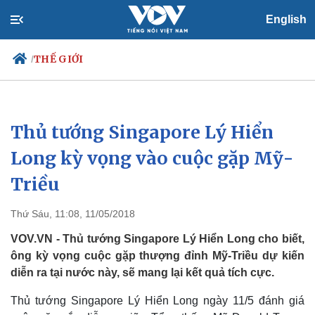
English
THẾ GIỚI
/
Thủ tướng Singapore Lý Hiển
Chính trị
Xã hội
Đảng
Tin 24h
Long kỳ vọng vào cuộc gặp Mỹ-
Tổ chức nhân sự
Dự báo thời tiết
Triều
Quốc hội
Giáo dục
Nhận diện sự thật
Dấu ấn VOV
Việc làm
Thứ Sáu, 11:08, 11/05/2018
Biển đảo
VOV.VN - Thủ tướng Singapore Lý Hiển Long cho biết,
ông kỳ vọng cuộc gặp thượng đỉnh Mỹ-Triều dự kiến
diễn ra tại nước này, sẽ mang lại kết quả tích cực.
Thủ tướng Singapore Lý Hiển Long ngày 11/5 đánh giá