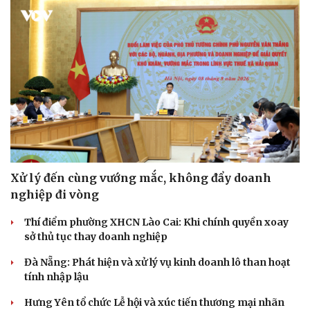
Xử lý đến cùng vướng mắc, không đẩy doanh
Văn hóa
Giải trí
nghiệp đi vòng
Sân khấu - Điện ảnh
Nghệ sĩ
Văn học
Thời trang
Thí điểm phường XHCN Lào Cai: Khi chính quyền xoay
Âm nhạc
Sao Việt
sở thủ tục thay doanh nghiệp
Di sản
Đà Nẵng: Phát hiện và xử lý vụ kinh doanh lô than hoạt
tính nhập lậu
Hưng Yên tổ chức Lễ hội và xúc tiến thương mại nhãn