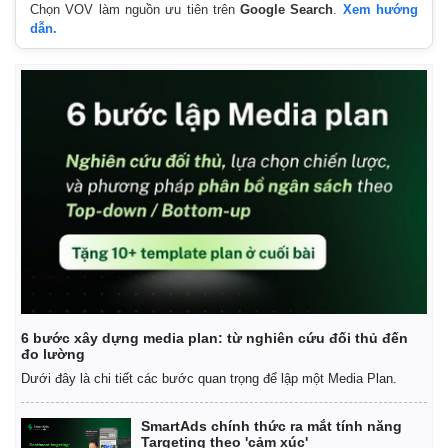
Chọn VOV làm nguồn ưu tiên trên
Google Search
.
Xem hướng
dẫn.
Thế giới
Multimedia
Quan sát
Video
Cuộc sống đó đây
Ảnh
6 bước xây dựng media plan: từ nghiên cứu đối thủ đến
Hồ sơ
E-Magazine
đo lường
Infographic
Dưới đây là chi tiết các bước quan trọng để lập một Media Plan.
SmartAds chính thức ra mắt tính năng
Targeting theo 'cảm xúc'