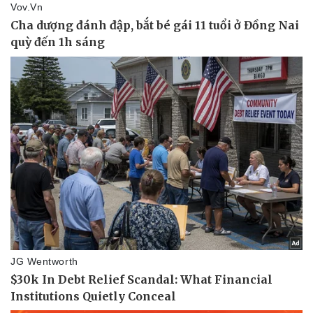
Pháp luật
Quân sự - Quốc phòng
Vụ án
Vũ khí
Tin nóng
Việt Nam
Tư vấn luật
Phân tích