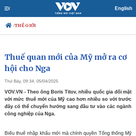
English
THẾ GIỚI
/
Thuế quan mới của Mỹ mở ra cơ
Chính trị
Xã hội
Đảng
Tin 24h
hội cho Nga
Tổ chức nhân sự
Dự báo thời tiết
Quốc hội
Giáo dục
Thứ Bảy, 09:34, 05/04/2025
Nhận diện sự thật
Dấu ấn VOV
Việc làm
VOV.VN - Theo ông Boris Titov, nhiều quốc gia đối mặt
Biển đảo
với mức thuế mới của Mỹ cao hơn nhiều so với trước
đây có thể chuyển hướng sang đầu tư vào các ngành
công nghiệp của Nga.
Biểu thuế nhập khẩu mới mà chính quyền Tổng thống Mỹ