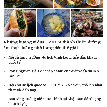
Văn hóa
Giải trí
Sân khấu - Điện ảnh
Nghệ sĩ
Những hương vị đưa TP.HCM thành thiên đường
Văn học
Thời trang
ẩm thực đường phố hàng đầu thế giới
Âm nhạc
Sao Việt
Di sản
Nối đà tăng trưởng, du lịch Vĩnh Long hấp dẫn khách
quốc tế
Công nghiệp giải trí "chắp cánh" cho điểm đến du lịch
Gia Lai
Hội chợ Du lịch quốc tế TP.HCM 2026 có quy mô lớn nhất
từ trước đến nay
Bảo tàng Tưởng niệm Hòa bình tại Nhật Bản đón lượng
khách kỷ lục