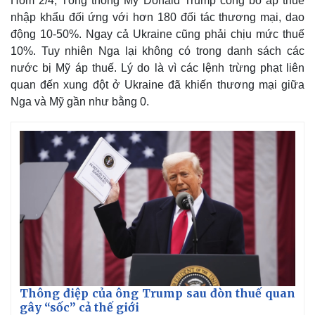
Hôm 2/4, Tổng thống Mỹ Donald Trump công bố áp thuế
nhập khẩu đối ứng với hơn 180 đối tác thương mại, dao
động 10-50%. Ngay cả Ukraine cũng phải chịu mức thuế
10%. Tuy nhiên Nga lại không có trong danh sách các
nước bị Mỹ áp thuế. Lý do là vì các lệnh trừng phạt liên
quan đến xung đột ở Ukraine đã khiến thương mại giữa
Nga và Mỹ gần như bằng 0.
Thế giới
Multimedia
Quan sát
Video
Cuộc sống đó đây
Ảnh
Hồ sơ
E-Magazine
Infographic
Thông điệp của ông Trump sau đòn thuế quan
gây “sốc” cả thế giới