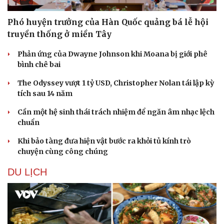
Phó huyện trưởng của Hàn Quốc quảng bá lễ hội
truyền thống ở miền Tây
Phản ứng của Dwayne Johnson khi Moana bị giới phê
bình chê bai
The Odyssey vượt 1 tỷ USD, Christopher Nolan tái lập kỳ
tích sau 14 năm
Cần một hệ sinh thái trách nhiệm để ngăn âm nhạc lệch
chuẩn
Khi bảo tàng đưa hiện vật bước ra khỏi tủ kính trò
chuyện cùng công chúng
DU LỊCH