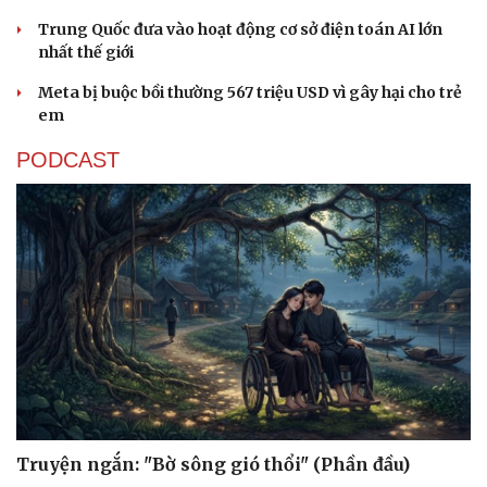
Sức khỏe
Đời sống
Trung Quốc đưa vào hoạt động cơ sở điện toán AI lớn
Dinh dưỡng - món ngon
Nhà đẹp
nhất thế giới
Cây thuốc
Blog
Sản phụ khoa
Tình yêu - Gia đình
Meta bị buộc bồi thường 567 triệu USD vì gây hại cho trẻ
Nhi khoa
em
Nam khoa
PODCAST
Làm đẹp - giảm cân
Phòng mạch online
Ăn sạch sống khỏe
Truyện ngắn: "Bờ sông gió thổi" (Phần đầu)