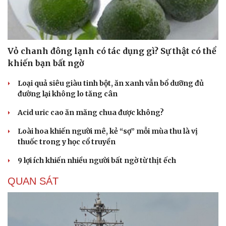
Vỏ chanh đông lạnh có tác dụng gì? Sự thật có thể
khiến bạn bất ngờ
Loại quả siêu giàu tinh bột, ăn xanh vẫn bổ dưỡng đủ
đường lại không lo tăng cân
Acid uric cao ăn măng chua được không?
Loài hoa khiến người mê, kẻ “sợ” mỗi mùa thu là vị
thuốc trong y học cổ truyền
9 lợi ích khiến nhiều người bất ngờ từ thịt ếch
QUAN SÁT