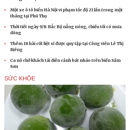
Một xe ô tô biển Hà Nội vi phạm tốc độ 21 lần trong một
tháng tại Phú Thọ
Thời tiết ngày 9/8: Bắc Bộ nắng nóng, chiều tối có mưa
dông
Thêm 18 hài cốt liệt sĩ được quy tập tại Công viên Lê Thị
Du lịch
Podcast
Riêng
Tư vấn
Câu chuyện thời sự
Ca nô chở khách tái diễn cảnh bát nháo trên biển Sầm
Săn Tour
Đọc truyện đêm khuya
Sơn
check-in
Cửa sổ tình yêu
Kể chuyện cho bé
SỨC KHỎE
Hạt giống tâm hồn