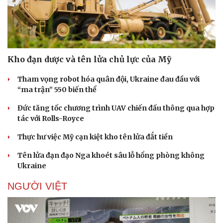
Thông tin doanh nghiệp
Sành điệu
Doanh nghiệp 24h
Tin Công nghệ
Doanh nhân
Trải nghiệm
Vì cộng đồng
Chuyển đổi số
Kho đạn dược và tên lửa chủ lực của Mỹ
Tham vọng robot hóa quân đội, Ukraine đau đầu với
“ma trận” 550 biến thể
Đức tăng tốc chương trình UAV chiến đấu thông qua hợp
tác với Rolls-Royce
Thực hư việc Mỹ cạn kiệt kho tên lửa đắt tiền
Tên lửa đạn đạo Nga khoét sâu lỗ hổng phòng không
Ukraine
NGƯỜI VIỆT