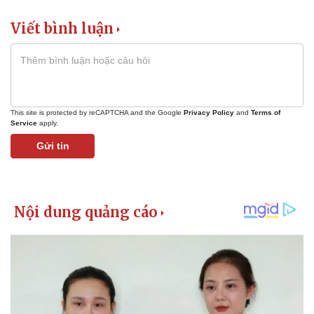
Viết bình luận
This site is protected by reCAPTCHA and the Google
Privacy Policy
and
Terms of
Service
apply.
Gửi tin
Kinh tế
Thị trường
Bất động sản
Giá vàng
Khởi nghiệp
Tiêu dùng
Tỷ giá
Chứng khoán
Giá cà phê