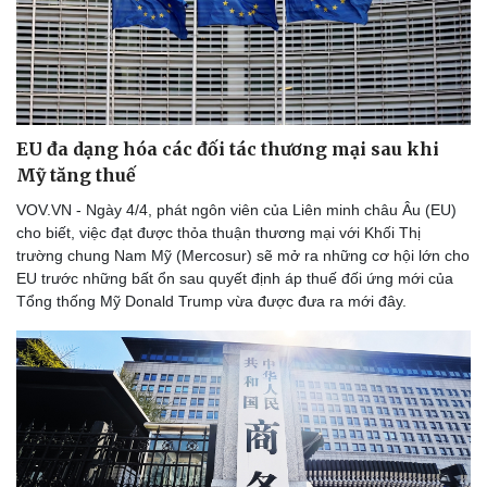
EU đa dạng hóa các đối tác thương mại sau khi
Mỹ tăng thuế
VOV.VN - Ngày 4/4, phát ngôn viên của Liên minh châu Âu (EU)
cho biết, việc đạt được thỏa thuận thương mại với Khối Thị
trường chung Nam Mỹ (Mercosur) sẽ mở ra những cơ hội lớn cho
EU trước những bất ổn sau quyết định áp thuế đối ứng mới của
Tổng thống Mỹ Donald Trump vừa được đưa ra mới đây.
Thể thao
Ô tô - Xe máy
Bóng đá
Ô tô
Lịch thi đấu bóng đá
Xe máy
Thế giới thể thao
Tư vấn