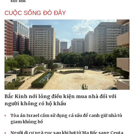
sức hút
CUỘC SỐNG ĐÓ ĐÂY
Cải chính
Bắc Kinh nới lỏng điều kiện mua nhà đối với
người không có hộ khẩu
Tòa án Israel cấm sử dụng cá sấu để canh giữ nhà tù
giam khủng bố
Người di cư ngã gục sau khi bơi từ Ma Rốc sang Ceuta