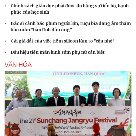
Chính sách giáo dục phải được đo bằng sự tiến bộ, hạnh
phúc của học sinh
Bác sĩ cảnh báo phim người lớn, rượu bia đang âm thầm
bào mòn "bản lĩnh đàn ông"
Cái giá đắt của việc tiêm silicon làm to "cậu nhỏ"
Dấu hiệu tiền mãn kinh sớm phụ nữ cần biết
VĂN HÓA