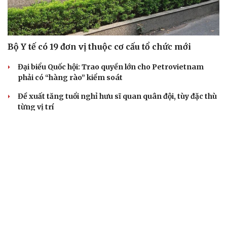
Bộ Y tế có 19 đơn vị thuộc cơ cấu tổ chức mới
Đại biểu Quốc hội: Trao quyền lớn cho Petrovietnam
phải có “hàng rào” kiểm soát
Đề xuất tăng tuổi nghỉ hưu sĩ quan quân đội, tùy đặc thù
từng vị trí
Đại tướng Phan Văn Giang: Cấp phép UAV phải gắn với
định danh để bảo vệ bầu trời
ĐBQH đề xuất nhiều giải pháp hoàn thiện Luật phòng
chống vũ khí hủy diệt hàng loạt
QUAN SÁT