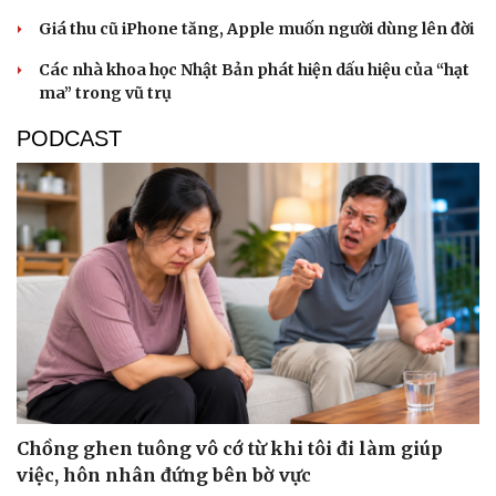
Giá thu cũ iPhone tăng, Apple muốn người dùng lên đời
Các nhà khoa học Nhật Bản phát hiện dấu hiệu của “hạt
ma” trong vũ trụ
PODCAST
Sức khỏe
Đời sống
Dinh dưỡng - món ngon
Nhà đẹp
Cây thuốc
Blog
Sản phụ khoa
Tình yêu - Gia đình
Nhi khoa
Nam khoa
Làm đẹp - giảm cân
Chồng ghen tuông vô cớ từ khi tôi đi làm giúp
Phòng mạch online
Ăn sạch sống khỏe
việc, hôn nhân đứng bên bờ vực