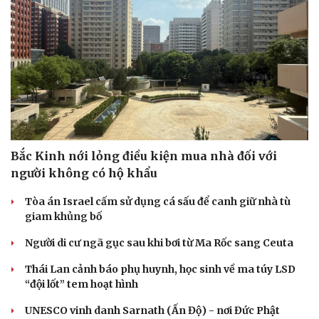
Bắc Kinh nới lỏng điều kiện mua nhà đối với
người không có hộ khẩu
Tòa án Israel cấm sử dụng cá sấu để canh giữ nhà tù
giam khủng bố
Người di cư ngã gục sau khi bơi từ Ma Rốc sang Ceuta
Cải chính
Thái Lan cảnh báo phụ huynh, học sinh về ma túy LSD
“đội lốt” tem hoạt hình
UNESCO vinh danh Sarnath (Ấn Độ) - nơi Đức Phật