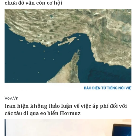
Pháp luật
Quân sự - Quốc phòng
Vụ án
Vũ khí
Tin nóng
Việt Nam
Tư vấn luật
Phân tích