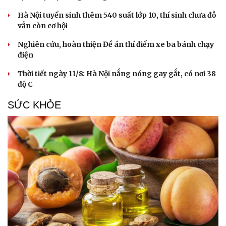
Hà Nội tuyển sinh thêm 540 suất lớp 10, thí sinh chưa đỗ
vẫn còn cơ hội
Nghiên cứu, hoàn thiện Đề án thí điểm xe ba bánh chạy
điện
Thời tiết ngày 11/8: Hà Nội nắng nóng gay gắt, có nơi 38
độ C
SỨC KHỎE
Du lịch
Podcast
Tư vấn
Câu chuyện thời sự
Săn Tour
Đọc truyện đêm khuya
check-in
Cửa sổ tình yêu
Kể chuyện cho bé
Hạt giống tâm hồn