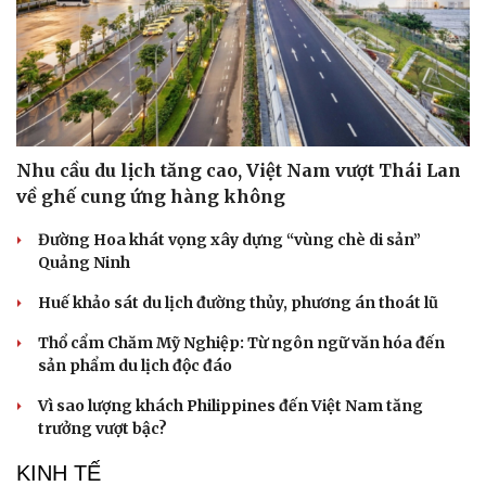
Nhu cầu du lịch tăng cao, Việt Nam vượt Thái Lan
về ghế cung ứng hàng không
Đường Hoa khát vọng xây dựng “vùng chè di sản”
Quảng Ninh
Huế khảo sát du lịch đường thủy, phương án thoát lũ
Thổ cẩm Chăm Mỹ Nghiệp: Từ ngôn ngữ văn hóa đến
sản phẩm du lịch độc đáo
Văn hóa
Giải trí
Sân khấu - Điện ảnh
Nghệ sĩ
Vì sao lượng khách Philippines đến Việt Nam tăng
Văn học
Thời trang
trưởng vượt bậc?
Âm nhạc
Sao Việt
Di sản
KINH TẾ