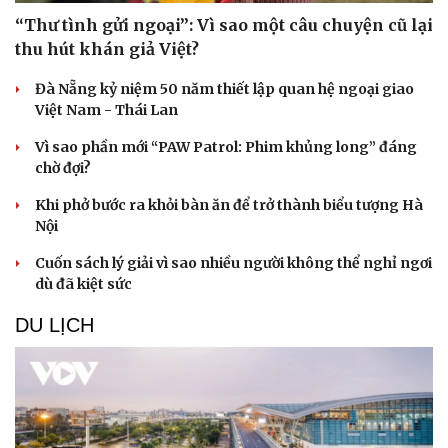
“Thư tình gửi ngoại”: Vì sao một câu chuyện cũ lại
thu hút khán giả Việt?
Đà Nẵng kỷ niệm 50 năm thiết lập quan hệ ngoại giao
Việt Nam - Thái Lan
Vì sao phần mới “PAW Patrol: Phim khủng long” đáng
chờ đợi?
Khi phở bước ra khỏi bàn ăn để trở thành biểu tượng Hà
Nội
Cuốn sách lý giải vì sao nhiều người không thể nghỉ ngơi
dù đã kiệt sức
DU LỊCH