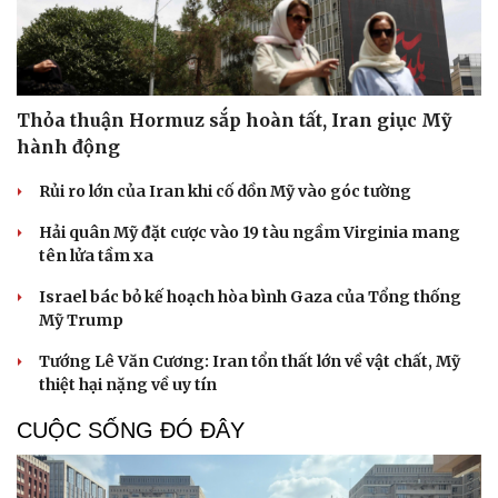
Thỏa thuận Hormuz sắp hoàn tất, Iran giục Mỹ
hành động
Rủi ro lớn của Iran khi cố dồn Mỹ vào góc tường
Hải quân Mỹ đặt cược vào 19 tàu ngầm Virginia mang
tên lửa tầm xa
Israel bác bỏ kế hoạch hòa bình Gaza của Tổng thống
Mỹ Trump
Tướng Lê Văn Cương: Iran tổn thất lớn về vật chất, Mỹ
thiệt hại nặng về uy tín
CUỘC SỐNG ĐÓ ĐÂY