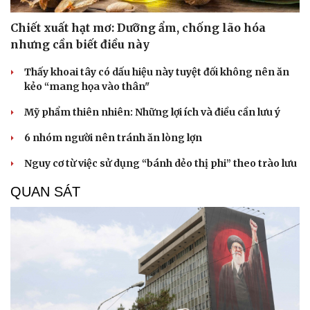
Chiết xuất hạt mơ: Dưỡng ẩm, chống lão hóa
nhưng cần biết điều này
Thấy khoai tây có dấu hiệu này tuyệt đối không nên ăn
kẻo “mang họa vào thân"
Mỹ phẩm thiên nhiên: Những lợi ích và điều cần lưu ý
6 nhóm người nên tránh ăn lòng lợn
Nguy cơ từ việc sử dụng “bánh dẻo thị phi” theo trào lưu
QUAN SÁT