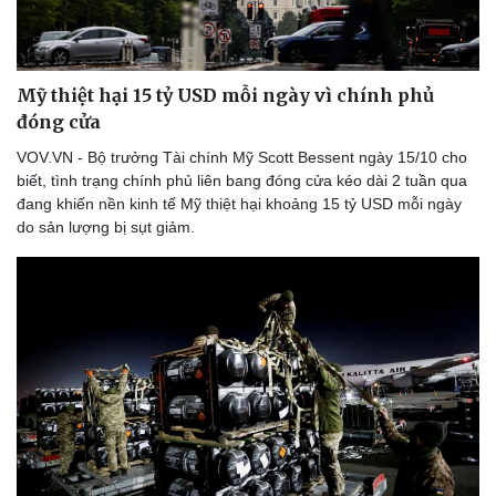
Mỹ thiệt hại 15 tỷ USD mỗi ngày vì chính phủ
đóng cửa
VOV.VN - Bộ trưởng Tài chính Mỹ Scott Bessent ngày 15/10 cho
biết, tình trạng chính phủ liên bang đóng cửa kéo dài 2 tuần qua
đang khiến nền kinh tế Mỹ thiệt hại khoảng 15 tỷ USD mỗi ngày
do sản lượng bị sụt giảm.
Thể thao
Ô tô - Xe máy
Bóng đá
Ô tô
Lịch thi đấu bóng đá
Xe máy
Thế giới thể thao
Tư vấn
eSports
Hậu trường