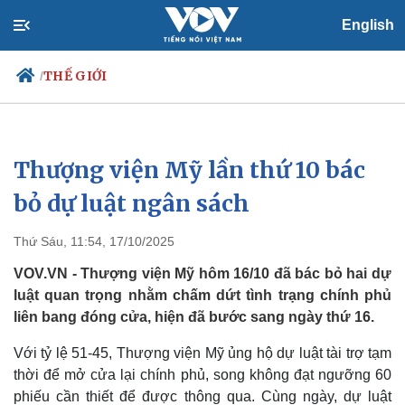
English
THẾ GIỚI
/
Thượng viện Mỹ lần thứ 10 bác
Chính trị
Xã hội
Đảng
Tin 24h
bỏ dự luật ngân sách
Tổ chức nhân sự
Dự báo thời tiết
Quốc hội
Giáo dục
Thứ Sáu, 11:54, 17/10/2025
Nhận diện sự thật
Dấu ấn VOV
Việc làm
VOV.VN - Thượng viện Mỹ hôm 16/10 đã bác bỏ hai dự
Biển đảo
luật quan trọng nhằm chấm dứt tình trạng chính phủ
liên bang đóng cửa, hiện đã bước sang ngày thứ 16.
Với tỷ lệ 51-45, Thượng viện Mỹ ủng hộ dự luật tài trợ tạm
thời để mở cửa lại chính phủ, song không đạt ngưỡng 60
phiếu cần thiết để được thông qua. Cùng ngày, dự luật