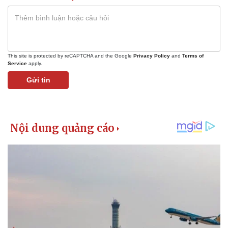
This site is protected by reCAPTCHA and the Google
Privacy Policy
and
Terms of
Service
apply.
Gửi tin
Kinh tế
Thị trường
Bất động sản
Giá vàng
Khởi nghiệp
Tiêu dùng
Tỷ giá
Chứng khoán
Giá cà phê