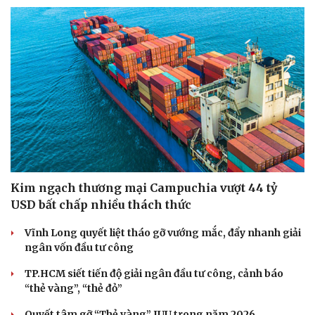
Kim ngạch thương mại Campuchia vượt 44 tỷ
USD bất chấp nhiều thách thức
Vĩnh Long quyết liệt tháo gỡ vướng mắc, đẩy nhanh giải
ngân vốn đầu tư công
TP.HCM siết tiến độ giải ngân đầu tư công, cảnh báo
“thẻ vàng”, “thẻ đỏ”
Quyết tâm gỡ “Thẻ vàng” IUU trong năm 2026