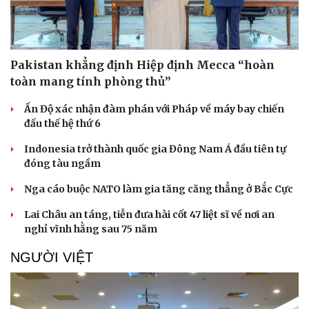
Pakistan khẳng định Hiệp định Mecca “hoàn
toàn mang tính phòng thủ”
Ấn Độ xác nhận đàm phán với Pháp về máy bay chiến
đấu thế hệ thứ 6
Indonesia trở thành quốc gia Đông Nam Á đầu tiên tự
đóng tàu ngầm
Doanh nghiệp
Công nghệ
Nga cáo buộc NATO làm gia tăng căng thẳng ở Bắc Cực
Thông tin doanh nghiệp
Sành điệu
Doanh nghiệp 24h
Tin Công nghệ
Lai Châu an táng, tiễn đưa hài cốt 47 liệt sĩ về nơi an
Doanh nhân
Trải nghiệm
nghỉ vĩnh hằng sau 75 năm
Vì cộng đồng
Chuyển đổi số
NGƯỜI VIỆT