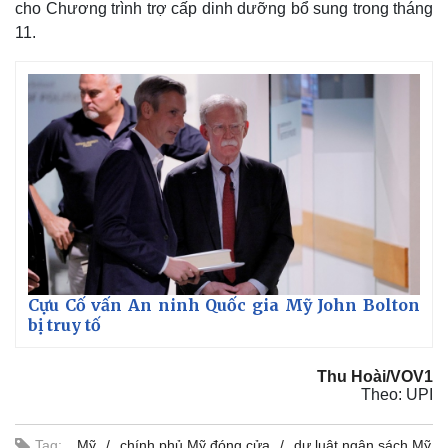
cho Chương trình trợ cấp dinh dưỡng bổ sung trong tháng
11.
Thế giới
Multimedia
Quan sát
Video
Cuộc sống đó đây
Ảnh
Hồ sơ
E-Magazine
Cựu Cố vấn An ninh Quốc gia Mỹ John Bolton
Infographic
bị truy tố
Thu Hoài/VOV1
Theo: UPI
Tag:
Mỹ
chính phủ Mỹ đóng cửa
dự luật ngân sách Mỹ