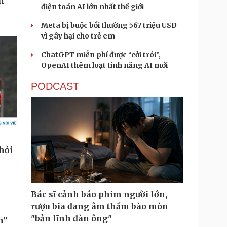
điện toán AI lớn nhất thế giới
Meta bị buộc bồi thường 567 triệu USD
vì gây hại cho trẻ em
ChatGPT miễn phí được “cởi trói”,
OpenAI thêm loạt tính năng AI mới
PODCAST
Bác sĩ cảnh báo phim người lớn,
rượu bia đang âm thầm bào mòn
"bản lĩnh đàn ông"
n”