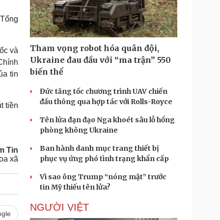
Doanh nghiệp 24h
Tin Công nghệ
Doanh nhân
Trải nghiệm
 Tổng
ì cộng đồng
Chuyển đổi số
Tham vọng robot hóa quân đội,
ốc và
u lịch
Podcast
Ukraine đau đầu với “ma trận” 550
Chính
Tư vấn
Câu chuyện thời sự
biến thể
a tin
Săn Tour
Đọc truyện đêm khuya
heck-in
Cửa sổ tình yêu
Đức tăng tốc chương trình UAV chiến
Kể chuyện cho bé
đấu thông qua hợp tác với Rolls-Royce
 tiền
Hạt giống tâm hồn
Tên lửa đạn đạo Nga khoét sâu lỗ hổng
phòng không Ukraine
Ban hành danh mục trang thiết bị
m Tin
phục vụ ứng phó tình trạng khẩn cấp
oa xã
Vì sao ông Trump “nóng mặt” trước
tin Mỹ thiếu tên lửa?
NGƯỜI VIỆT
gle