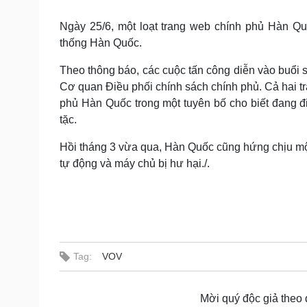
Tin nóng
Việt Nam
Tư vấn luật
Phân tích
Ngày 25/6, một loạt trang web chính phủ Hàn Qu
thống Hàn Quốc.
Theo thông báo, các cuộc tấn công diễn vào buổi
Sức khỏe
Đời sống
Cơ quan Điều phối chính sách chính phủ. Cả hai 
Dinh dưỡng - món ngon
Nhà đẹp
phủ Hàn Quốc trong một tuyên bố cho biết đang đ
Cây thuốc
Blog
tặc.
Sản phụ khoa
Tình yêu - Gia đình
Nhi khoa
Hồi tháng 3 vừa qua, Hàn Quốc cũng hứng chịu một
Nam khoa
tự động và máy chủ bị hư hại./.
Làm đẹp - giảm cân
Phòng mạch online
Ăn sạch sống khỏe
Cải chính
Tag:
VOV
Mời quý độc giả theo