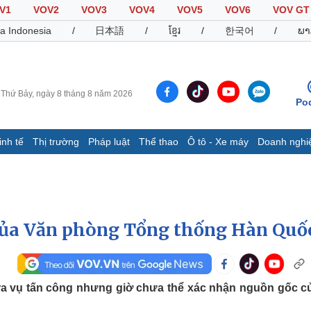
V1
VOV2
VOV3
VOV4
VOV5
VOV6
VOV GT
a Indonesia
/
日本語
/
ខ្មែរ
/
한국어
/
ພາ
Thứ Bảy, ngày 8 tháng 8 năm 2026
Po
inh tế
Thị trường
Pháp luật
Thể thao
Ô tô - Xe máy
Doanh nghi
Thế giới
Multimedia
K
Quan sát
Video
B
Cuộc sống đó đây
Ảnh
K
Hồ sơ
E-Magazine
 của Văn phòng Tổng thống Hàn Quố
Infographic
Thể thao
Ô tô - Xe máy
D
ra vụ tấn công nhưng giờ chưa thể xác nhận nguồn gốc củ
Bóng đá
Ô tô
T