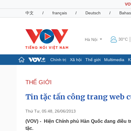
VO
中文
/
français
/
Deutsch
/
Bahas
30°C
Hà Nội
Chính trị
Xã hội
Thế giới
Multimedia
K
Chính trị
Xã hội
Đảng
Tin 24h
THẾ GIỚI
Tổ chức nhân sự
Dự báo thời tiết
Quốc hội
Giáo dục
Tin tặc tấn công trang web
Nhận diện sự thật
Dấu ấn VOV
Việc làm
Biển đảo
Thứ Tư, 05:48, 26/06/2013
Pháp luật
Quân sự - Quốc phòng
(VOV) - Hiện Chính phủ Hàn Quốc đang điều t
tặc.
Vụ án
Vũ khí