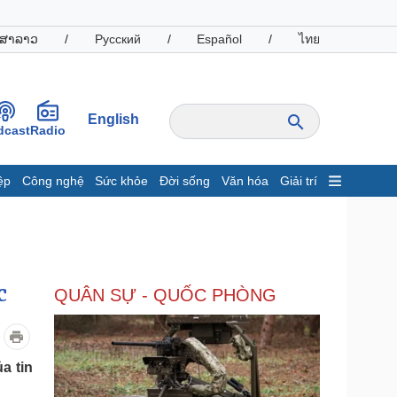
ສາລາວ
/
Русский
/
Español
/
ไทย
English
dcast
Radio
ệp
Công nghệ
Sức khỏe
Đời sống
Văn hóa
Giải trí
inh tế
Thị trường
ất động sản
Giá vàng
hởi nghiệp
Tiêu dùng
Tỷ giá
c
QUÂN SỰ - QUỐC PHÒNG
Chứng khoán
Giá cà phê
oanh nghiệp
Công nghệ
a tin
hông tin doanh nghiệp
Sành điệu