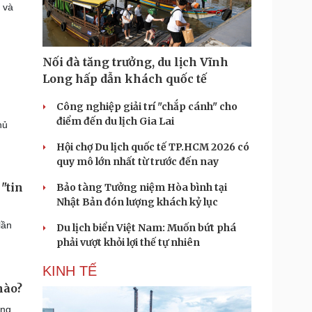
 và
Nối đà tăng trưởng, du lịch Vĩnh
Long hấp dẫn khách quốc tế
Công nghiệp giải trí "chắp cánh" cho
điểm đến du lịch Gia Lai
hủ
Hội chợ Du lịch quốc tế TP.HCM 2026 có
quy mô lớn nhất từ trước đến nay
"tin
Bảo tàng Tưởng niệm Hòa bình tại
Nhật Bản đón lượng khách kỷ lục
lần
Du lịch biển Việt Nam: Muốn bứt phá
phải vượt khỏi lợi thế tự nhiên
KINH TẾ
nào?
àng