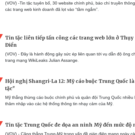
(VOV) -Tin tặc tuyên bố, 30 website chính phủ, báo chí truyền thông
các trang web kinh doanh đã lọt vào “tầm ngắm”.
Tin tặc liên tiếp tấn công các trang web lớn ở Thụy
Điển
(VOV) - Đây là hành động gây sức ép liên quan tới vụ dẫn độ ông c
trang mạng WikiLeaks Julian Assange.
Hội nghị Shangri-La 12: Mỹ cáo buộc Trung Quốc là 
tặc"
Mỹ thẳng thừng cáo buộc chính phủ và quân đội Trung Quốc nhiều 
thâm nhập vào các hệ thống thông tin nhạy cảm của Mỹ.
Tin tặc Trung Quốc đe dọa an ninh Mỹ đến mức độ 
(VOV) - Căng thẳng Trung-Mỹ trong vấn đề gián điệp mạng ngày c