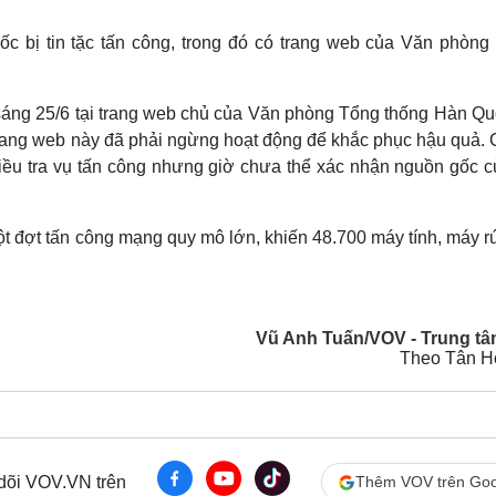
Lịch thi đấu bóng đá
Xe máy
Thế giới thể thao
Tư vấn
ốc bị tin tặc tấn công, trong đó có trang web của Văn phòng
eSports
V
Hậu trường
 sáng 25/6 tại trang web chủ của Văn phòng Tổng thống Hàn Qu
Văn hóa
Giải trí
D
trang web này đã phải ngừng hoạt động để khắc phục hậu quả. 
Sân khấu - Điện ảnh
Nghệ sĩ
iều tra vụ tấn công nhưng giờ chưa thể xác nhận nguồn gốc củ
Văn học
Thời trang
Âm nhạc
Sao Việt
c
Di sản
 đợt tấn công mạng quy mô lớn, khiến 48.700 máy tính, máy rút
Vũ Anh Tuấn/VOV - Trung tâ
Theo Tân H
 dõi VOV.VN trên
Thêm VOV trên Goo