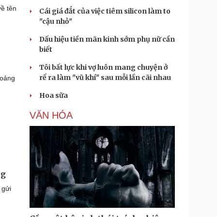
về tên
Cái giá đắt của việc tiêm silicon làm to
"cậu nhỏ"
Dấu hiệu tiền mãn kinh sớm phụ nữ cần
biết
Tôi bất lực khi vợ luôn mang chuyện ở
rể ra làm "vũ khí" sau mỗi lần cãi nhau
hoảng
Hoa sữa
VĂN HÓA
ng
 gửi