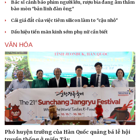
Bác sĩ cảnh báo phim người lớn, rượu bia đang âm thầm
bào mòn "bản lĩnh đàn ông"
Cái giá đắt của việc tiêm silicon làm to "cậu nhỏ"
Dấu hiệu tiền mãn kinh sớm phụ nữ cần biết
VĂN HÓA
Phó huyện trưởng của Hàn Quốc quảng bá lễ hội
truyền thống ở miền Tây