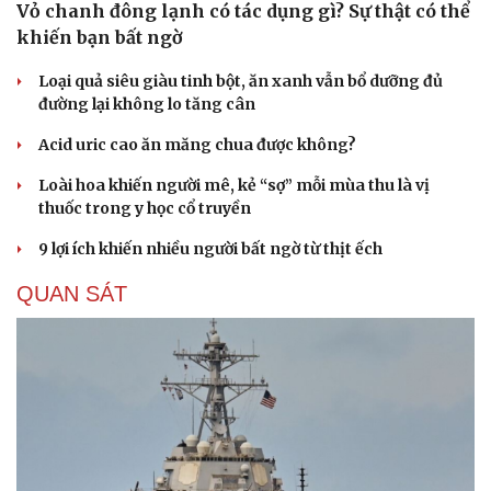
Vỏ chanh đông lạnh có tác dụng gì? Sự thật có thể
khiến bạn bất ngờ
Loại quả siêu giàu tinh bột, ăn xanh vẫn bổ dưỡng đủ
đường lại không lo tăng cân
Acid uric cao ăn măng chua được không?
Loài hoa khiến người mê, kẻ “sợ” mỗi mùa thu là vị
thuốc trong y học cổ truyền
9 lợi ích khiến nhiều người bất ngờ từ thịt ếch
QUAN SÁT