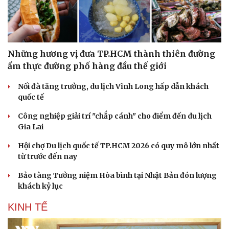
Văn hóa
Giải trí
Sân khấu - Điện ảnh
Nghệ sĩ
Những hương vị đưa TP.HCM thành thiên đường
Văn học
Thời trang
ẩm thực đường phố hàng đầu thế giới
Âm nhạc
Sao Việt
Di sản
Nối đà tăng trưởng, du lịch Vĩnh Long hấp dẫn khách
quốc tế
Công nghiệp giải trí "chắp cánh" cho điểm đến du lịch
Gia Lai
Hội chợ Du lịch quốc tế TP.HCM 2026 có quy mô lớn nhất
từ trước đến nay
Bảo tàng Tưởng niệm Hòa bình tại Nhật Bản đón lượng
khách kỷ lục
KINH TẾ