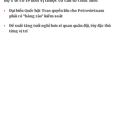
Bộ Y tế có 19 đơn vị thuộc cơ cấu tổ chức mới
Đại biểu Quốc hội: Trao quyền lớn cho Petrovietnam
phải có “hàng rào” kiểm soát
Đề xuất tăng tuổi nghỉ hưu sĩ quan quân đội, tùy đặc thù
từng vị trí
Đại tướng Phan Văn Giang: Cấp phép UAV phải gắn với
định danh để bảo vệ bầu trời
ĐBQH đề xuất nhiều giải pháp hoàn thiện Luật phòng
chống vũ khí hủy diệt hàng loạt
QUAN SÁT