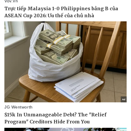
Pháp luật
Quân sự - Quốc phòng
Vụ án
Vũ khí
Tin nóng
Việt Nam
Tư vấn luật
Phân tích