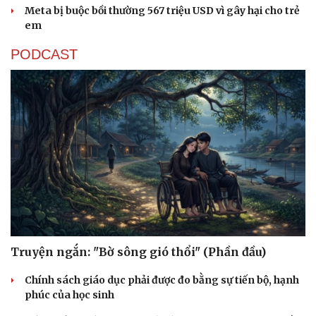
Cây thuốc
Blog
Meta bị buộc bồi thường 567 triệu USD vì gây hại cho trẻ
Sản phụ khoa
Tình yêu - Gia đình
em
Nhi khoa
Nam khoa
PODCAST
Làm đẹp - giảm cân
Phòng mạch online
Ăn sạch sống khỏe
Truyện ngắn: "Bờ sông gió thổi" (Phần đầu)
Chính sách giáo dục phải được đo bằng sự tiến bộ, hạnh
phúc của học sinh