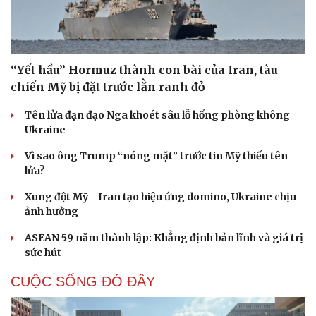
“Yết hầu” Hormuz thành con bài của Iran, tàu
chiến Mỹ bị đặt trước lằn ranh đỏ
Tên lửa đạn đạo Nga khoét sâu lỗ hổng phòng không
Ukraine
Vì sao ông Trump “nóng mặt” trước tin Mỹ thiếu tên
lửa?
Xung đột Mỹ - Iran tạo hiệu ứng domino, Ukraine chịu
ảnh hưởng
ASEAN 59 năm thành lập: Khẳng định bản lĩnh và giá trị
sức hút
CUỘC SỐNG ĐÓ ĐÂY