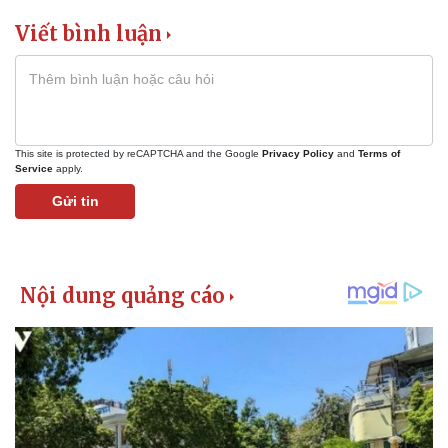
Viết bình luận
This site is protected by reCAPTCHA and the Google
Privacy Policy
and
Terms of
Service
apply.
Gửi tin
Kinh tế
Thị trường
Bất động sản
Giá vàng
Khởi nghiệp
Tiêu dùng
Tỷ giá
Chứng khoán
Giá cà phê