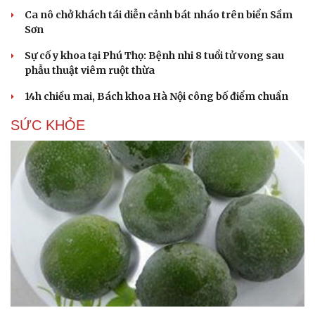
Ca nô chở khách tái diễn cảnh bát nháo trên biển Sầm
Sơn
Sự cố y khoa tại Phú Thọ: Bệnh nhi 8 tuổi tử vong sau
Du lịch
Podcast
phẫu thuật viêm ruột thừa
Tư vấn
Câu chuyện thời sự
14h chiều mai, Bách khoa Hà Nội công bố điểm chuẩn
Săn Tour
Đọc truyện đêm khuya
check-in
Cửa sổ tình yêu
SỨC KHỎE
Kể chuyện cho bé
Hạt giống tâm hồn