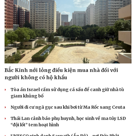
Cải chính
Bắc Kinh nới lỏng điều kiện mua nhà đối với
người không có hộ khẩu
Tòa án Israel cấm sử dụng cá sấu để canh giữ nhà tù
giam khủng bố
Người di cư ngã gục sau khi bơi từ Ma Rốc sang Ceuta
Thái Lan cảnh báo phụ huynh, học sinh về ma túy LSD
“đội lốt” tem hoạt hình
UNESCO vinh danh Sarnath (Ấn Độ) - nơi Đức Phật