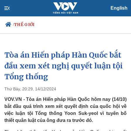
English
THẾ GIỚI
/
Tòa án Hiến pháp Hàn Quốc bắt
Chính trị
Xã hội
Đảng
Tin 24h
đầu xem xét nghị quyết luận tội
Tổ chức nhân sự
Dự báo thời tiết
Tổng thống
Quốc hội
Giáo dục
Nhận diện sự thật
Dấu ấn VOV
Việc làm
Thứ Bảy, 20:29, 14/12/2024
Biển đảo
VOV.VN - Tòa án Hiến pháp Hàn Quốc hôm nay (14/10)
bắt đầu quá trình xem xét quyết định của quốc hội về
việc luận tội Tổng thống Yoon Suk-yeol vì tuyên bố
thiết quân luật của ông đưa ra trước đó.