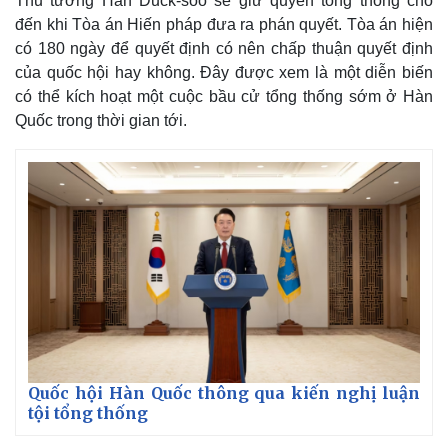
Thủ tướng Han Duck-soo sẽ giữ quyền tổng thống cho
đến khi Tòa án Hiến pháp đưa ra phán quyết. Tòa án hiện
có 180 ngày để quyết định có nên chấp thuận quyết định
của quốc hội hay không. Đây được xem là một diễn biến
có thể kích hoạt một cuộc bầu cử tổng thống sớm ở Hàn
Quốc trong thời gian tới.
Thế giới
Multimedia
Quan sát
Video
Cuộc sống đó đây
Ảnh
Hồ sơ
E-Magazine
Infographic
Quốc hội Hàn Quốc thông qua kiến nghị luận
tội tổng thống