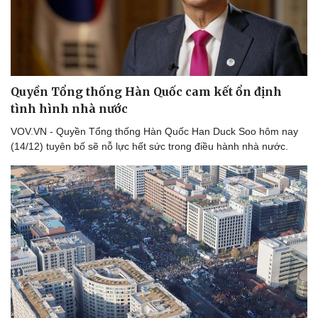
Quyền Tổng thống Hàn Quốc cam kết ổn định
tình hình nhà nước
VOV.VN - Quyền Tổng thống Hàn Quốc Han Duck Soo hôm nay
(14/12) tuyên bố sẽ nỗ lực hết sức trong điều hành nhà nước.
Thể thao
Ô tô - Xe máy
Bóng đá
Ô tô
Lịch thi đấu bóng đá
Xe máy
Thế giới thể thao
Tư vấn
eSports
Hậu trường