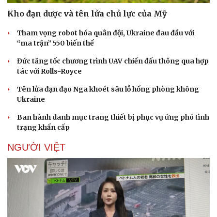
Doanh nhân
Trải nghiệm
Vì cộng đồng
Chuyển đổi số
Kho đạn dược và tên lửa chủ lực của Mỹ
Tham vọng robot hóa quân đội, Ukraine đau đầu với
“ma trận” 550 biến thể
Đức tăng tốc chương trình UAV chiến đấu thông qua hợp
tác với Rolls-Royce
Tên lửa đạn đạo Nga khoét sâu lỗ hổng phòng không
Ukraine
Ban hành danh mục trang thiết bị phục vụ ứng phó tình
trạng khẩn cấp
NGƯỜI VIỆT