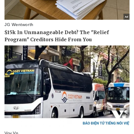
Kinh tế
Thị trường
Bất động sản
Giá vàng
Khởi nghiệp
Tiêu dùng
Tỷ giá
Chứng khoán
Giá cà phê