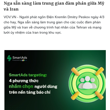
Nga sẵn sàng làm trung gian đàm phán giữa Mỹ
và Iran
VOV.VN - Người phát ngôn Điện Kremlin Dmitry Peskov ngày 4/3
cho hay, Nga sẵn sàng làm trung gian cho các cuộc đàm phán
giữa Mỹ và Iran về chương trình hạt nhân của Tehran và mạng
lưới ủy nhiệm của Iran trong khu vực.
Thể thao
Ô tô - Xe máy
Bóng đá
Ô tô
Lịch thi đấu bóng đá
Xe máy
Thế giới thể thao
Tư vấn
eSports
Hậu trường