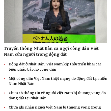
Doanh nghiệp
Công nghệ
Thông tin doanh nghiệp
Sành điệu
Truyền thông Nhật Bản ca ngợi công dân Việt
Doanh nghiệp 24h
Tin Công nghệ
Nam cứu người trong động đất
Doanh nhân
Trải nghiệm
Vì cộng đồng
Chuyển đổi số
Động đất ở Nhật Bản: Việt Nam kịp thời triển khai các
biện pháp bảo hộ công dân
Một công dân Việt Nam thiệt mạng do động đất tại miền
Nam Nhật Bản
Chưa có thông tin về người Việt Nam bị thương vong do
động đất tại Nhật Bản
Chưa ghi nhận người Việt Nam bị thương vong trong