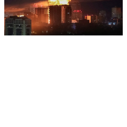
Tên lửa đạn đạo Nga khoét sâu lỗ hổng phòng
không Ukraine
Vì sao ông Trump “nóng mặt” trước tin Mỹ thiếu tên
lửa?
Xung đột Mỹ - Iran tạo hiệu ứng domino, Ukraine chịu
ảnh hưởng
ASEAN 59 năm thành lập: Khẳng định bản lĩnh và giá trị
sức hút
Khủng hoảng tên lửa Patriot đẩy NATO vào thế lưỡng
nan chiến lược