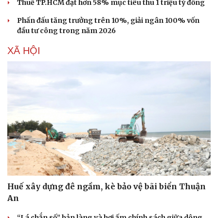
Thuế TP.HCM đạt hơn 58% mục tiêu thu 1 triệu tỷ đồng
Phấn đấu tăng trưởng trên 10%, giải ngân 100% vốn
đầu tư công trong năm 2026
XÃ HỘI
Huế xây dựng đê ngầm, kè bảo vệ bãi biển Thuận
An
“Lá chắn số” bản làng và hơi ấm chính sách giữa dông