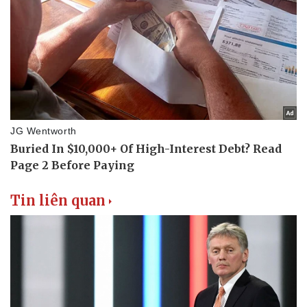
Pháp luật
Quân sự - Quốc phòng
Vụ án
Vũ khí
Tin nóng
Việt Nam
Tư vấn luật
Phân tích
Tin liên quan