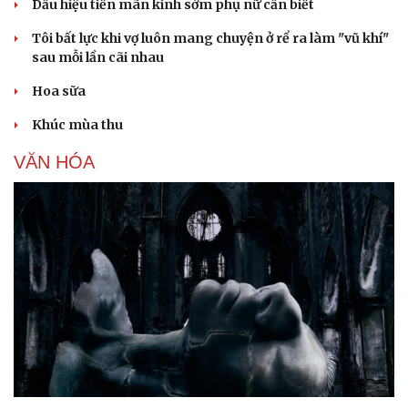
Dấu hiệu tiền mãn kinh sớm phụ nữ cần biết
Tôi bất lực khi vợ luôn mang chuyện ở rể ra làm "vũ khí"
sau mỗi lần cãi nhau
Hoa sữa
Khúc mùa thu
Sức khỏe
Đời sống
Dinh dưỡng - món ngon
Nhà đẹp
VĂN HÓA
Cây thuốc
Blog
Sản phụ khoa
Tình yêu - Gia đình
Nhi khoa
Nam khoa
Làm đẹp - giảm cân
Phòng mạch online
Ăn sạch sống khỏe