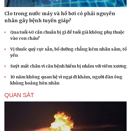
Clo trong nước máy và hồ bơi có phải nguyên
nhân gây bệnh tuyến giáp?
Qua tuổi 40 cần chuẩn bị gì để tuổi già không phụ thuộc
vào con cháu?
Vị thuốc quý cực sẵn, bổ dưỡng chẳng kém nhân sâm, tổ
Du lịch
Podcast
yến
Tư vấn
Câu chuyện thời sự
Suýt mất chân vì căn bệnh hiếm bị nhầm với viêm xương
Săn Tour
Đọc truyện đêm khuya
check-in
Cửa sổ tình yêu
10 năm không quan hệ vì ngại đi khám, người đàn ông
Kể chuyện cho bé
khủng hoảng hôn nhân
Hạt giống tâm hồn
QUAN SÁT