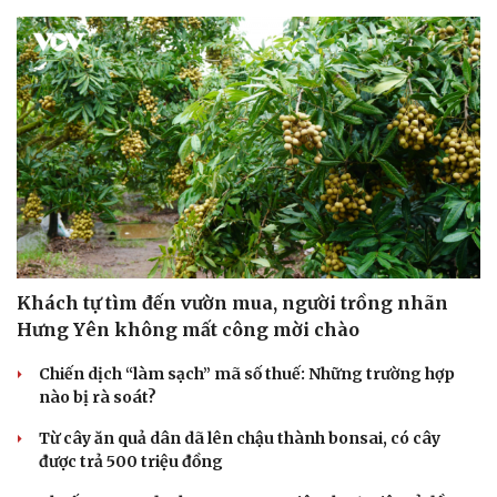
Văn hóa
Giải trí
Sân khấu - Điện ảnh
Nghệ sĩ
Văn học
Thời trang
Khách tự tìm đến vườn mua, người trồng nhãn
Âm nhạc
Sao Việt
Di sản
Hưng Yên không mất công mời chào
Chiến dịch “làm sạch” mã số thuế: Những trường hợp
nào bị rà soát?
Từ cây ăn quả dân dã lên chậu thành bonsai, có cây
được trả 500 triệu đồng