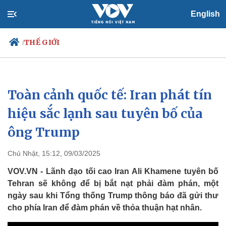
English
THẾ GIỚI
/
Toàn cảnh quốc tế: Iran phát tín
Chính trị
Xã hội
Đảng
Tin 24h
hiệu sắc lạnh sau tuyên bố của
Tổ chức nhân sự
Dự báo thời tiết
ông Trump
Quốc hội
Giáo dục
Nhận diện sự thật
Dấu ấn VOV
Việc làm
Chủ Nhật, 15:12, 09/03/2025
Biển đảo
VOV.VN - Lãnh đạo tối cao Iran Ali Khamene tuyên bố
Tehran sẽ không để bị bắt nạt phải đàm phán, một
ngày sau khi Tổng thống Trump thông báo đã gửi thư
cho phía Iran để đàm phán về thỏa thuận hạt nhân.