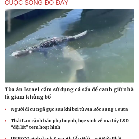
CUỘC SỐNG ĐÓ ĐÂY
Tòa án Israel cấm sử dụng cá sấu để canh giữ nhà
tù giam khủng bố
Người di cư ngã gục sau khi bơi từ Ma Rốc sang Ceuta
Thái Lan cảnh báo phụ huynh, học sinh về ma túy LSD
“đội lốt” tem hoạt hình
UNESCO vinh danh Sarnath (Ấn Độ) - nơi Đức Phật