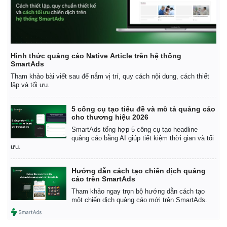
Hình thức quảng cáo Native Article trên hệ thống
SmartAds
Tham khảo bài viết sau để nắm vị trí, quy cách nội dung, cách thiết
lập và tối ưu.
Thế giới
Multimedia
5 công cụ tạo tiêu đề và mô tả quảng cáo
cho thương hiệu 2026
Quan sát
Video
SmartAds tổng hợp 5 công cụ tạo headline
Cuộc sống đó đây
Ảnh
quảng cáo bằng AI giúp tiết kiệm thời gian và tối
Hồ sơ
E-Magazine
ưu.
Infographic
Hướng dẫn cách tạo chiến dịch quảng
cáo trên SmartAds
Tham khảo ngay trọn bộ hướng dẫn cách tạo
một chiến dịch quảng cáo mới trên SmartAds.