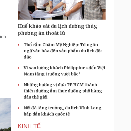
Huế khảo sát du lịch đường thủy,
phương án thoát lũ
hình
Thổ cẩm Chăm Mỹ Nghiệp: Từ ngôn
ngữ văn hóa đến sản phẩm du lịch độc
đáo
Vì sao lượng khách Philippines đến Việt
Nam tăng trưởng vượt bậc?
Những hương vị đưa TP.HCM thành
thiên đường ẩm thực đường phố hàng
đầu thế giới
Nối đà tăng trưởng, du lịch Vĩnh Long
hấp dẫn khách quốc tế
KINH TẾ