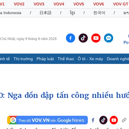
V1
VOV2
VOV3
VOV4
VOV5
VOV6
VOV GT
a Indonesia
/
日本語
/
ខ្មែរ
/
한국어
/
ພາ
Chủ Nhật, ngày 9 tháng 8 năm 2026
Po
inh tế
Thị trường
Pháp luật
Thể thao
Ô tô - Xe máy
Doanh nghi
Thế giới
Multimedia
K
Quan sát
Video
B
Cuộc sống đó đây
Ảnh
K
Hồ sơ
E-Magazine
0: Nga dồn dập tấn công nhiều hư
Infographic
Thể thao
Ô tô - Xe máy
D
Bóng đá
Ô tô
T