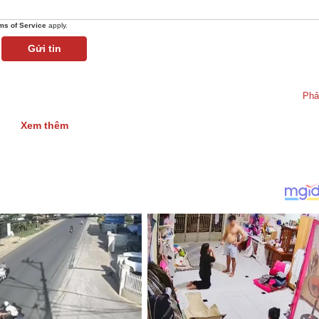
ms of Service
apply.
Gửi tin
Phả
Xem thêm