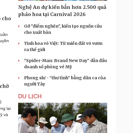
Nghệ An dự kiến bắn hơn 2.500 quả
pháo hoa tại Carnival 2026
o cho
Gỡ "điểm nghẽn", kiến tạo nguồn cầu
cho xuất bản
tuần
quyền
Tinh hoa võ Việt: Từ miền đất võ vươn
ra thế giới
“Spider-Man: Brand New Day” dẫn đầu
doanh số phòng vé Mỹ
Phong slư - “thư tình” bằng dân ca của
người Tày
 chờ
DU LỊCH
ố
ng lại
Mỹ và