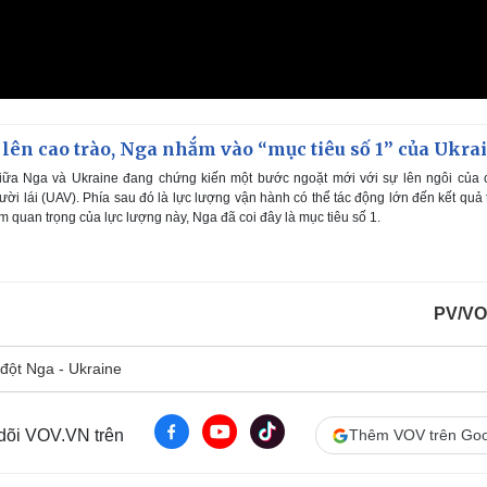
lên cao trào, Nga nhắm vào “mục tiêu số 1” của Ukra
iữa Nga và Ukraine đang chứng kiến một bước ngoặt mới với sự lên ngôi của 
i lái (UAV). Phía sau đó là lực lượng vận hành có thể tác động lớn đến kết quả
m quan trọng của lực lượng này, Nga đã coi đây là mục tiêu số 1.
PV/VO
đột Nga - Ukraine
 dõi VOV.VN trên
Thêm VOV trên Goo