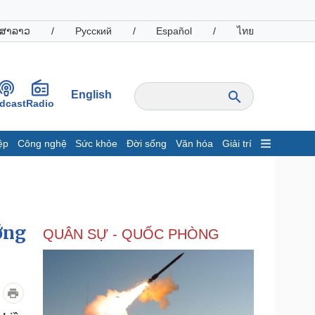
ສາລາວ
/
Русский
/
Español
/
ไทย
English
dcast
Radio
ệp
Công nghệ
Sức khỏe
Đời sống
Văn hóa
Giải trí
inh tế
Thị trường
ất động sản
Giá vàng
hởi nghiệp
Tiêu dùng
Tỷ giá
ớng
QUÂN SỰ - QUỐC PHÒNG
Chứng khoán
Giá cà phê
oanh nghiệp
Công nghệ
hông tin doanh nghiệp
Sành điệu