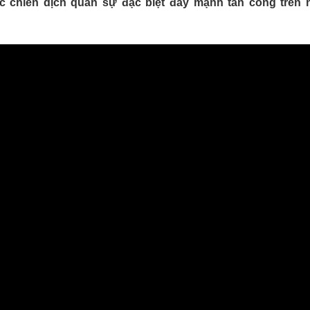
c chiến dịch quân sự đặc biệt đẩy mạnh tấn công trên 
Lịch thi đấu bóng đá
Xe máy
Thế giới thể thao
Tư vấn
eSports
V
Hậu trường
Văn hóa
Giải trí
D
Sân khấu - Điện ảnh
Nghệ sĩ
Văn học
Thời trang
Âm nhạc
Sao Việt
c
Di sản