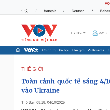
VO
中文
/
français
/
Deutsch
/
Bahas
33°C
Hà Nội
Chính trị
Xã hội
Thế giới
Multimedia
K
Chính trị
Xã hội
Đảng
Tin 24h
THẾ GIỚI
Tổ chức nhân sự
Dự báo thời tiết
Quốc hội
Giáo dục
Toàn cảnh quốc tế sáng 4/1
Nhận diện sự thật
Dấu ấn VOV
Việc làm
vào Ukraine
Biển đảo
Pháp luật
Quân sự - Quốc phòng
Thứ Bảy, 08:18, 04/10/2025
Vụ án
Vũ khí