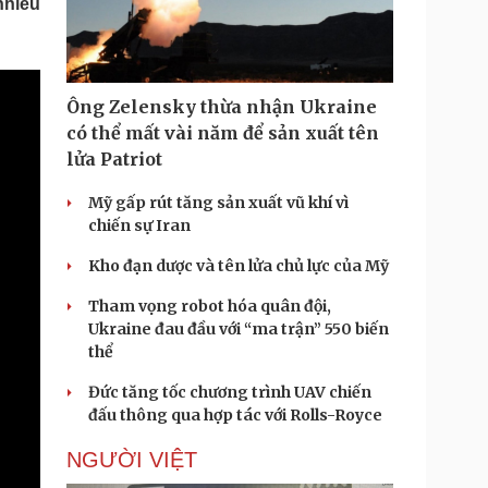
nhiều
Doanh nghiệp 24h
Tin Công nghệ
Doanh nhân
Trải nghiệm
ì cộng đồng
Chuyển đổi số
Ông Zelensky thừa nhận Ukraine
u lịch
Podcast
có thể mất vài năm để sản xuất tên
Tư vấn
Câu chuyện thời sự
lửa Patriot
Săn Tour
Đọc truyện đêm khuya
heck-in
Cửa sổ tình yêu
Mỹ gấp rút tăng sản xuất vũ khí vì
Kể chuyện cho bé
chiến sự Iran
Hạt giống tâm hồn
Kho đạn dược và tên lửa chủ lực của Mỹ
Tham vọng robot hóa quân đội,
Ukraine đau đầu với “ma trận” 550 biến
thể
Đức tăng tốc chương trình UAV chiến
đấu thông qua hợp tác với Rolls-Royce
NGƯỜI VIỆT