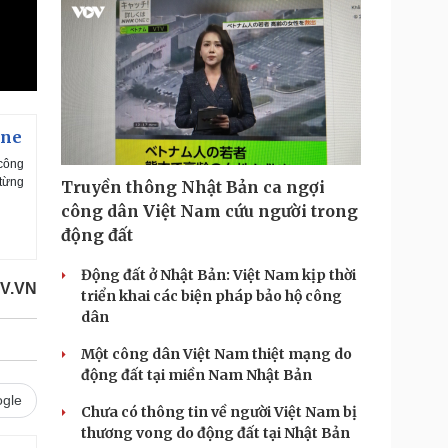
ine
công
 từng
Truyền thông Nhật Bản ca ngợi
công dân Việt Nam cứu người trong
động đất
Động đất ở Nhật Bản: Việt Nam kịp thời
V.VN
triển khai các biện pháp bảo hộ công
dân
Một công dân Việt Nam thiệt mạng do
động đất tại miền Nam Nhật Bản
gle
Chưa có thông tin về người Việt Nam bị
thương vong do động đất tại Nhật Bản