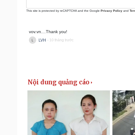
This site is protected by reCAPTCHA and the Google
Privacy Policy
and
Ter
vov.vn....Thank you!
LVH
- 10 tháng trước