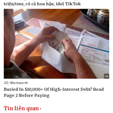
Pháp luật
Quân sự - Quốc phòng
Vụ án
Vũ khí
Tin nóng
Việt Nam
Tư vấn luật
Phân tích
Tin liên quan