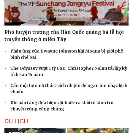
Phó huyện trưởng của Hàn Quốc quảng bá lễ hội
truyền thống ở miền Tây
Phản ứng của Dwayne Johnson khi Moana bị giới phê
bình chê bai
The Odyssey vượt 1 tỷ USD, Christopher Nolan tái lập kỳ
tích sau 14 năm
Cần một hệ sinh thái trách nhiệm để ngăn âm nhạc lệch
chuẩn
Khi bảo tàng đưa hiện vật bước ra khỏi tủ kính trò
chuyện cùng công chúng
DU LỊCH