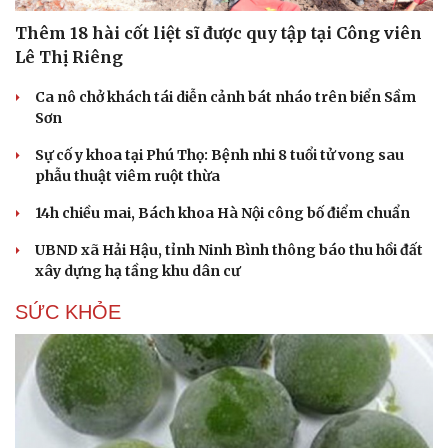
Thêm 18 hài cốt liệt sĩ được quy tập tại Công viên
Lê Thị Riêng
Ca nô chở khách tái diễn cảnh bát nháo trên biển Sầm
Sơn
Sự cố y khoa tại Phú Thọ: Bệnh nhi 8 tuổi tử vong sau
phẫu thuật viêm ruột thừa
14h chiều mai, Bách khoa Hà Nội công bố điểm chuẩn
UBND xã Hải Hậu, tỉnh Ninh Bình thông báo thu hồi đất
xây dựng hạ tầng khu dân cư
SỨC KHỎE
Du lịch
Podcast
Tư vấn
Câu chuyện thời sự
Săn Tour
Đọc truyện đêm khuya