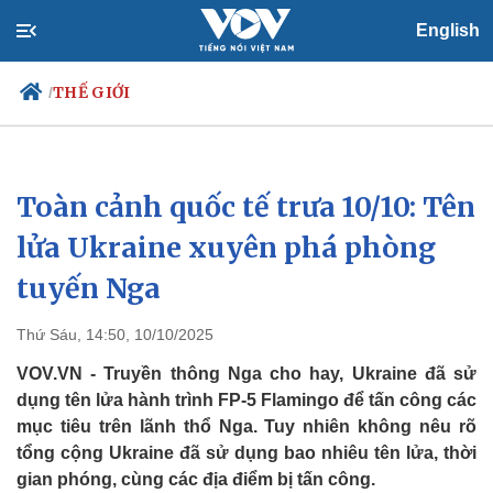
English
THẾ GIỚI
/
Toàn cảnh quốc tế trưa 10/10: Tên
Chính trị
Xã hội
Đảng
Tin 24h
lửa Ukraine xuyên phá phòng
Tổ chức nhân sự
Dự báo thời tiết
tuyến Nga
Quốc hội
Giáo dục
Nhận diện sự thật
Dấu ấn VOV
Việc làm
Thứ Sáu, 14:50, 10/10/2025
Biển đảo
VOV.VN - Truyền thông Nga cho hay, Ukraine đã sử
dụng tên lửa hành trình FP-5 Flamingo để tấn công các
mục tiêu trên lãnh thổ Nga. Tuy nhiên không nêu rõ
tổng cộng Ukraine đã sử dụng bao nhiêu tên lửa, thời
gian phóng, cùng các địa điểm bị tấn công.