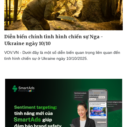
Thể thao
Ô tô - Xe máy
Bóng đá
Ô tô
Lịch thi đấu bóng đá
Xe máy
Thế giới thể thao
Tư vấn
eSports
Diễn biến chính tình hình chiến sự Nga -
Hậu trường
Ukraine ngày 10/10
VOV.VN - Dưới đây là một số diễn biến quan trọng liên quan đến
tình hình chiến sự ở Ukraine ngày 10/10/2025.