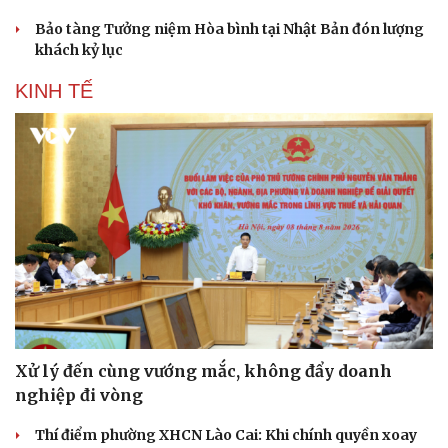
Sân khấu - Điện ảnh
Nghệ sĩ
Bảo tàng Tưởng niệm Hòa bình tại Nhật Bản đón lượng
Văn học
Thời trang
khách kỷ lục
Âm nhạc
Sao Việt
Di sản
KINH TẾ
Xử lý đến cùng vướng mắc, không đẩy doanh
nghiệp đi vòng
Thí điểm phường XHCN Lào Cai: Khi chính quyền xoay