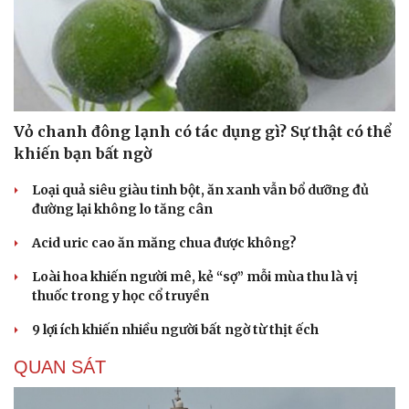
check-in
Cửa sổ tình yêu
Kể chuyện cho bé
Hạt giống tâm hồn
Vỏ chanh đông lạnh có tác dụng gì? Sự thật có thể
khiến bạn bất ngờ
Loại quả siêu giàu tinh bột, ăn xanh vẫn bổ dưỡng đủ
đường lại không lo tăng cân
Acid uric cao ăn măng chua được không?
Loài hoa khiến người mê, kẻ “sợ” mỗi mùa thu là vị
thuốc trong y học cổ truyền
9 lợi ích khiến nhiều người bất ngờ từ thịt ếch
QUAN SÁT