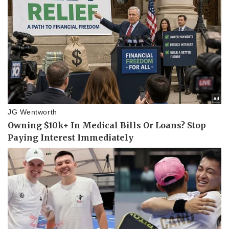
Kinh tế
Thị trường
Bất động sản
Giá vàng
Khởi nghiệp
Tiêu dùng
Tỷ giá
Chứng khoán
Giá cà phê