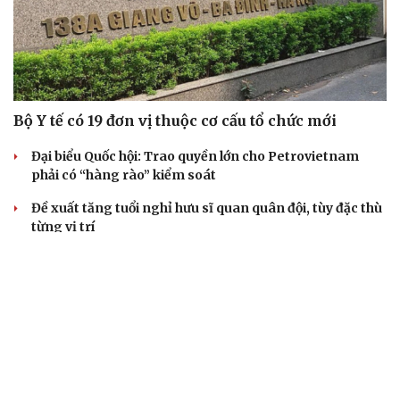
Bộ Y tế có 19 đơn vị thuộc cơ cấu tổ chức mới
Đại biểu Quốc hội: Trao quyền lớn cho Petrovietnam
phải có “hàng rào” kiểm soát
Đề xuất tăng tuổi nghỉ hưu sĩ quan quân đội, tùy đặc thù
từng vị trí
Đại tướng Phan Văn Giang: Cấp phép UAV phải gắn với
định danh để bảo vệ bầu trời
ĐBQH đề xuất nhiều giải pháp hoàn thiện Luật phòng
chống vũ khí hủy diệt hàng loạt
QUAN SÁT