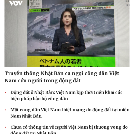
Doanh nghiệp
Công nghệ
Thông tin doanh nghiệp
Sành điệu
Doanh nghiệp 24h
Tin Công nghệ
Doanh nhân
Trải nghiệm
Vì cộng đồng
Chuyển đổi số
Truyền thông Nhật Bản ca ngợi công dân Việt
Nam cứu người trong động đất
Động đất ở Nhật Bản: Việt Nam kịp thời triển khai các
biện pháp bảo hộ công dân
Một công dân Việt Nam thiệt mạng do động đất tại miền
Nam Nhật Bản
Chưa có thông tin về người Việt Nam bị thương vong do
động đất tại Nhật Bản