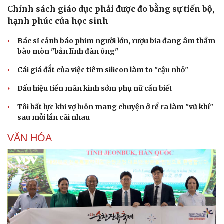
Chính sách giáo dục phải được đo bằng sự tiến bộ,
Sản phụ khoa
Tình yêu - Gia đình
Nhi khoa
hạnh phúc của học sinh
Nam khoa
Bác sĩ cảnh báo phim người lớn, rượu bia đang âm thầm
Làm đẹp - giảm cân
bào mòn "bản lĩnh đàn ông"
Phòng mạch online
Ăn sạch sống khỏe
Cái giá đắt của việc tiêm silicon làm to "cậu nhỏ"
Dấu hiệu tiền mãn kinh sớm phụ nữ cần biết
Tôi bất lực khi vợ luôn mang chuyện ở rể ra làm "vũ khí"
sau mỗi lần cãi nhau
VĂN HÓA