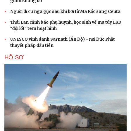
giam khủng bố
Người di cư ngã gục sau khi bơi từ Ma Rốc sang Ceuta
Thái Lan cảnh báo phụ huynh, học sinh về ma túy LSD
“đội lốt” tem hoạt hình
UNESCO vinh danh Sarnath (Ấn Độ) - nơi Đức Phật
thuyết pháp đầu tiên
HỒ SƠ