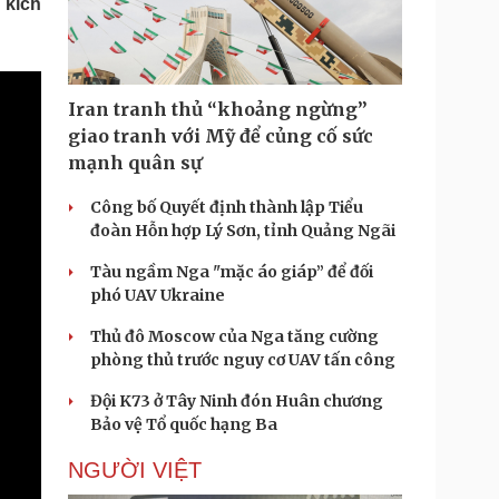
 kích
Doanh nghiệp 24h
Tin Công nghệ
Doanh nhân
Trải nghiệm
ì cộng đồng
Chuyển đổi số
Iran tranh thủ “khoảng ngừng”
u lịch
Podcast
giao tranh với Mỹ để củng cố sức
Tư vấn
Câu chuyện thời sự
mạnh quân sự
Săn Tour
Đọc truyện đêm khuya
heck-in
Cửa sổ tình yêu
Công bố Quyết định thành lập Tiểu
Kể chuyện cho bé
đoàn Hỗn hợp Lý Sơn, tỉnh Quảng Ngãi
Hạt giống tâm hồn
Tàu ngầm Nga "mặc áo giáp” để đối
phó UAV Ukraine
Thủ đô Moscow của Nga tăng cường
phòng thủ trước nguy cơ UAV tấn công
Đội K73 ở Tây Ninh đón Huân chương
Bảo vệ Tổ quốc hạng Ba
NGƯỜI VIỆT