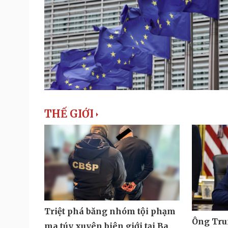
THẾ GIỚI
Triệt phá băng nhóm tội phạm
Ông Tru
ma túy xuyên biên giới tại Ba