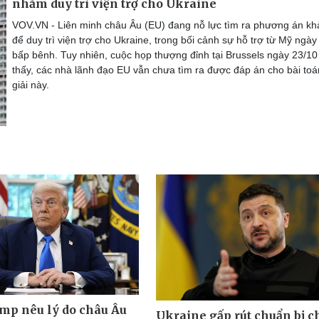
nhằm duy trì viện trợ cho Ukraine
VOV.VN - Liên minh châu Âu (EU) đang nỗ lực tìm ra phương án khả
để duy trì viện trợ cho Ukraine, trong bối cảnh sự hỗ trợ từ Mỹ ngà
bấp bênh. Tuy nhiên, cuộc họp thượng đỉnh tại Brussels ngày 23/10
thấy, các nhà lãnh đạo EU vẫn chưa tìm ra được đáp án cho bài to
giải này.
mp nêu lý do châu Âu
Ukraine gấp rút chuẩn bị c