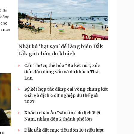
 thi
y càng
 cho
án nan
Nhặt bỏ 'hạt sạn' để làng biển Đắk
Lắk giữ chân du khách
Cần Thơ cụ thể hóa “Ba kết nối”, xúc
tiến đón dòng vốn và du khách Thái
Lan
Ký kết hợp tác đăng cai Vòng chung kết
Giải Vô địch Golf nghiệp dư thế giới
2027
Khách châu Âu "săn tìm" du lịch Việt
Nam, nhắm đến 2 thành phố lớn
Đắk Lắk đặt mục tiêu đón 10 triệu lượt
ho