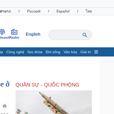
ສາລາວ
/
Русский
/
Español
/
ไทย
English
dcast
Radio
ệp
Công nghệ
Sức khỏe
Đời sống
Văn hóa
Giải trí
inh tế
Thị trường
ất động sản
Giá vàng
hởi nghiệp
Tiêu dùng
Tỷ giá
e ở
QUÂN SỰ - QUỐC PHÒNG
Chứng khoán
Giá cà phê
oanh nghiệp
Công nghệ
hông tin doanh nghiệp
Sành điệu