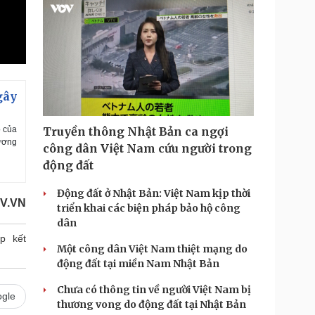
gây
ỏ của
Truyền thông Nhật Bản ca ngợi
Vương
công dân Việt Nam cứu người trong
động đất
Động đất ở Nhật Bản: Việt Nam kịp thời
V.VN
triển khai các biện pháp bảo hộ công
dân
p kết
Một công dân Việt Nam thiệt mạng do
động đất tại miền Nam Nhật Bản
Chưa có thông tin về người Việt Nam bị
gle
thương vong do động đất tại Nhật Bản