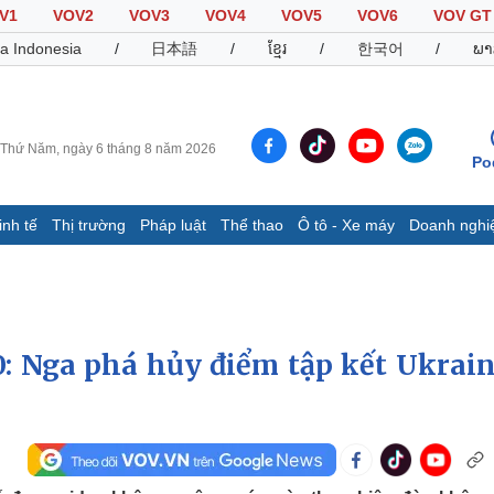
V1
VOV2
VOV3
VOV4
VOV5
VOV6
VOV GT
a Indonesia
/
日本語
/
ខ្មែរ
/
한국어
/
ພາ
Thứ Năm, ngày 6 tháng 8 năm 2026
Po
inh tế
Thị trường
Pháp luật
Thể thao
Ô tô - Xe máy
Doanh nghi
Thế giới
Multimedia
K
Quan sát
Video
B
Cuộc sống đó đây
Ảnh
K
Hồ sơ
E-Magazine
0: Nga phá hủy điểm tập kết Ukrain
Infographic
Thể thao
Ô tô - Xe máy
D
Bóng đá
Ô tô
T