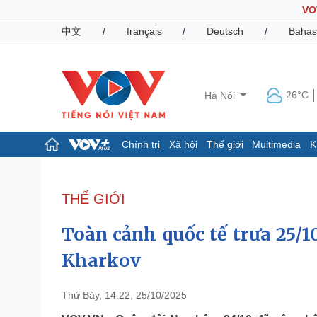
VO
中文
/
français
/
Deutsch
/
Bahas
26°C
Hà Nội
Chính trị
Xã hội
Thế giới
Multimedia
K
Chính trị
Xã hội
Đảng
Tin 24h
THẾ GIỚI
Tổ chức nhân sự
Dự báo thời tiết
Quốc hội
Giáo dục
Toàn cảnh quốc tế trưa 25/1
Nhận diện sự thật
Dấu ấn VOV
Việc làm
Kharkov
Biển đảo
Pháp luật
Quân sự - Quốc phòng
Thứ Bảy, 14:22, 25/10/2025
Vụ án
Vũ khí