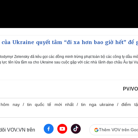
của Ukraine quyết tâm “đi xa hơn bao giờ hết” để 
odymyr Zelensky đã kêu gọi các đồng minh trừng phạt toàn bộ các công ty dầu m
lực tên lửa tầm xa cho Ukraine sau cuộc gặp với các nhà lãnh đạo châu Âu tại 
PV/VO
 hôm nay
tin quốc tế mới nhất
tin nga ukraine
điểm tậ
 dõi VOV.VN trên
Thêm VOV trên Goo