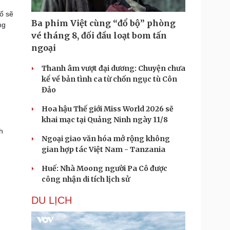
ố sẽ
Ba phim Việt cùng “đổ bộ” phòng
ng
vé tháng 8, đối đầu loạt bom tấn
ngoại
Thanh âm vượt đại dương: Chuyện chưa
kể về bản tình ca từ chốn ngục tù Côn
Đảo
Hoa hậu Thế giới Miss World 2026 sẽ
khai mạc tại Quảng Ninh ngày 11/8
h
Ngoại giao văn hóa mở rộng không
gian hợp tác Việt Nam - Tanzania
Huế: Nhà Moong người Pa Cô được
công nhận di tích lịch sử
DU LỊCH