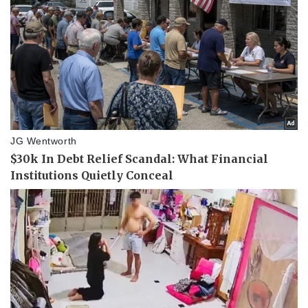
Kinh tế
Thị trường
Bất động sản
Giá vàng
Khởi nghiệp
Tiêu dùng
Tỷ giá
Chứng khoán
Giá cà phê