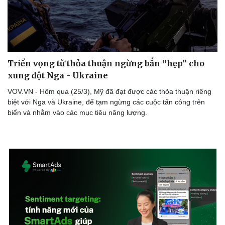
Thể thao
Ô tô - Xe máy
Triển vọng từ thỏa thuận ngừng bắn “hẹp” cho
Bóng đá
Ô tô
xung đột Nga - Ukraine
Lịch thi đấu bóng đá
Xe máy
Thế giới thể thao
Tư vấn
VOV.VN - Hôm qua (25/3), Mỹ đã đạt được các thỏa thuận riêng
eSports
biệt với Nga và Ukraine, để tạm ngừng các cuộc tấn công trên
Hậu trường
biển và nhằm vào các mục tiêu năng lượng.