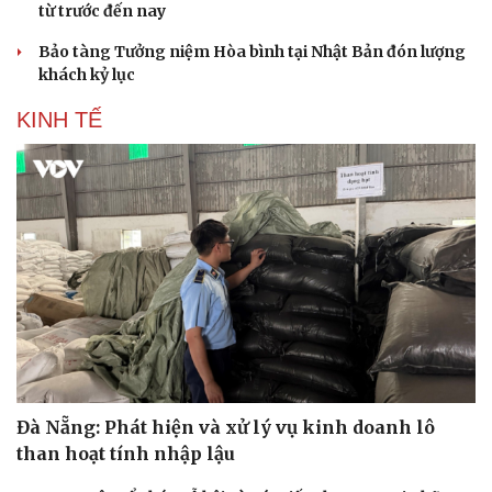
từ trước đến nay
Bảo tàng Tưởng niệm Hòa bình tại Nhật Bản đón lượng
khách kỷ lục
KINH TẾ
Văn hóa
Giải trí
Sân khấu - Điện ảnh
Nghệ sĩ
Văn học
Thời trang
Âm nhạc
Sao Việt
Di sản
Đà Nẵng: Phát hiện và xử lý vụ kinh doanh lô
than hoạt tính nhập lậu