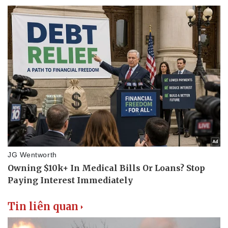
Pháp luật
Quân sự - Quốc phòng
Vụ án
Vũ khí
Tin nóng
Việt Nam
Tư vấn luật
Phân tích
Tin liên quan