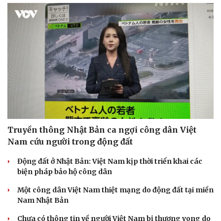
Doanh nghiệp
Công nghệ
Thông tin doanh nghiệp
Sành điệu
Doanh nghiệp 24h
Tin Công nghệ
Doanh nhân
Trải nghiệm
Vì cộng đồng
Chuyển đổi số
Truyền thông Nhật Bản ca ngợi công dân Việt
Nam cứu người trong động đất
Động đất ở Nhật Bản: Việt Nam kịp thời triển khai các
biện pháp bảo hộ công dân
Một công dân Việt Nam thiệt mạng do động đất tại miền
Nam Nhật Bản
Chưa có thông tin về người Việt Nam bị thương vong do