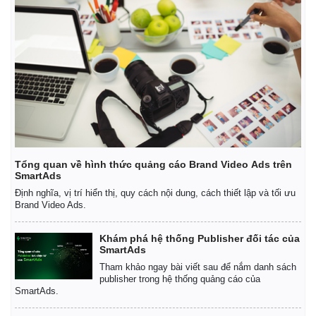
Thế giới
Multimedia
Quan sát
Video
Tổng quan về hình thức quảng cáo Brand Video Ads trên
Cuộc sống đó đây
Ảnh
SmartAds
Hồ sơ
E-Magazine
Định nghĩa, vị trí hiển thị, quy cách nội dung, cách thiết lập và tối ưu
Infographic
Brand Video Ads.
Khám phá hệ thống Publisher đối tác của
SmartAds
Tham khảo ngay bài viết sau để nắm danh sách
publisher trong hệ thống quảng cáo của
SmartAds.