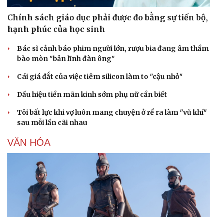
Chính sách giáo dục phải được đo bằng sự tiến bộ,
hạnh phúc của học sinh
Sức khỏe
Đời sống
Dinh dưỡng - món ngon
Nhà đẹp
Bác sĩ cảnh báo phim người lớn, rượu bia đang âm thầm
Cây thuốc
Blog
bào mòn "bản lĩnh đàn ông"
Sản phụ khoa
Tình yêu - Gia đình
Nhi khoa
Cái giá đắt của việc tiêm silicon làm to "cậu nhỏ"
Nam khoa
Dấu hiệu tiền mãn kinh sớm phụ nữ cần biết
Làm đẹp - giảm cân
Phòng mạch online
Tôi bất lực khi vợ luôn mang chuyện ở rể ra làm "vũ khí"
Ăn sạch sống khỏe
sau mỗi lần cãi nhau
VĂN HÓA