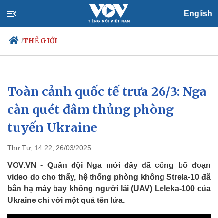
English
THẾ GIỚI
/
Toàn cảnh quốc tế trưa 26/3: Nga
Chính trị
Xã hội
Đảng
Tin 24h
càn quét đâm thủng phòng
Tổ chức nhân sự
Dự báo thời tiết
tuyến Ukraine
Quốc hội
Giáo dục
Nhận diện sự thật
Dấu ấn VOV
Việc làm
Thứ Tư, 14:22, 26/03/2025
Biển đảo
VOV.VN - Quân đội Nga mới đây đã công bố đoạn
video do cho thấy, hệ thống phòng không Strela-10 đã
bắn hạ máy bay không người lái (UAV) Leleka-100 của
Ukraine chỉ với một quả tên lửa.