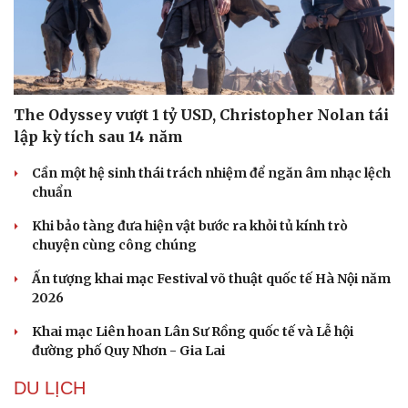
The Odyssey vượt 1 tỷ USD, Christopher Nolan tái
lập kỳ tích sau 14 năm
Cần một hệ sinh thái trách nhiệm để ngăn âm nhạc lệch
chuẩn
Khi bảo tàng đưa hiện vật bước ra khỏi tủ kính trò
chuyện cùng công chúng
Ấn tượng khai mạc Festival võ thuật quốc tế Hà Nội năm
2026
Khai mạc Liên hoan Lân Sư Rồng quốc tế và Lễ hội
đường phố Quy Nhơn - Gia Lai
DU LỊCH