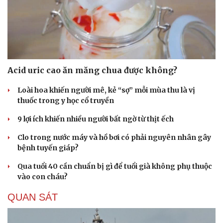
Du lịch
Podcast
Tư vấn
Câu chuyện thời sự
Săn Tour
Đọc truyện đêm khuya
Acid uric cao ăn măng chua được không?
check-in
Cửa sổ tình yêu
Kể chuyện cho bé
Loài hoa khiến người mê, kẻ “sợ” mỗi mùa thu là vị
Hạt giống tâm hồn
thuốc trong y học cổ truyền
9 lợi ích khiến nhiều người bất ngờ từ thịt ếch
Clo trong nước máy và hồ bơi có phải nguyên nhân gây
bệnh tuyến giáp?
Qua tuổi 40 cần chuẩn bị gì để tuổi già không phụ thuộc
vào con cháu?
QUAN SÁT