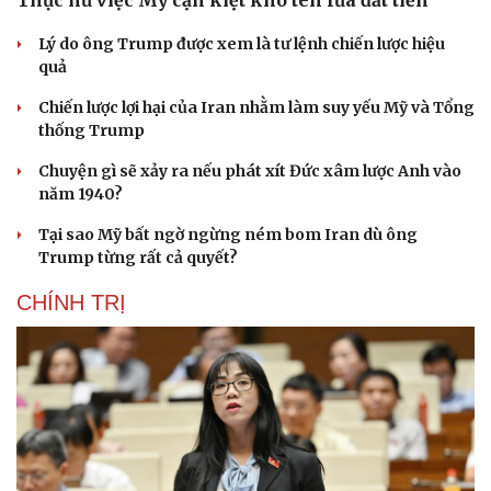
Thực hư việc Mỹ cạn kiệt kho tên lửa đắt tiền
Lý do ông Trump được xem là tư lệnh chiến lược hiệu
quả
Chiến lược lợi hại của Iran nhằm làm suy yếu Mỹ và Tổng
thống Trump
Chuyện gì sẽ xảy ra nếu phát xít Đức xâm lược Anh vào
năm 1940?
Tại sao Mỹ bất ngờ ngừng ném bom Iran dù ông
Trump từng rất cả quyết?
CHÍNH TRỊ