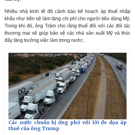
Nhiều nhà kinh tế đã cảnh báo kế hoạch áp thuế nhập
khẩu như trên sẽ làm tăng chi phí cho người tiêu dùng Mỹ.
Trong khi đó, ông Trăm cho rằng thuế đối với các đối tác
thương mại sẽ giúp bảo vệ các nhà sản xuất Mỹ và thúc
đẩy tăng trưởng việc làm trong nước.
Thế giới
Multimedia
Quan sát
Video
Cuộc sống đó đây
Ảnh
Hồ sơ
E-Magazine
Infographic
Các nước chuẩn bị ứng phó với lời đe dọa áp
thuế của ông Trump