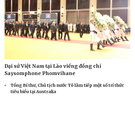
Đại sứ Việt Nam tại Lào viếng đồng chí
Saysomphone Phomvihane
Tổng Bí thư, Chủ tịch nước Tô lâm tiếp một số trí thức
tiêu biểu tại Australia
Hà Nội treo cờ rủ Quốc tang Chủ tịch Quốc hội Lào
Saysomphone Phomvihane
Ông Nguyễn Thanh Liêm giữ chức Giám đốc Báo và
Phát thanh, Truyền hình Hà Nội