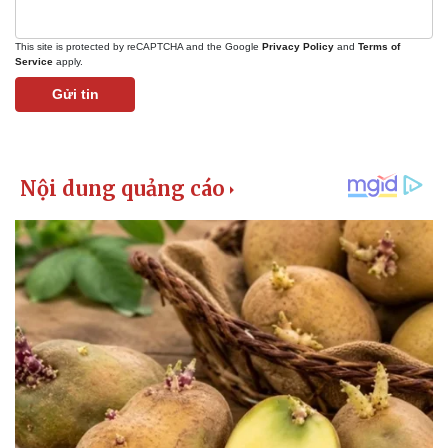
This site is protected by reCAPTCHA and the Google
Privacy Policy
and
Terms of
Service
apply.
Gửi tin
Kinh tế
Thị trường
Bất động sản
Giá vàng
Khởi nghiệp
Tiêu dùng
Tỷ giá
Chứng khoán
Giá cà phê