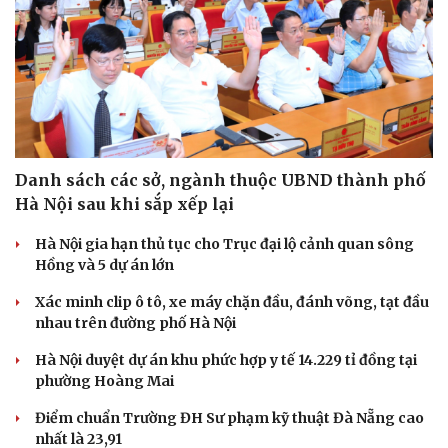
Danh sách các sở, ngành thuộc UBND thành phố
Hà Nội sau khi sắp xếp lại
Hà Nội gia hạn thủ tục cho Trục đại lộ cảnh quan sông
Hồng và 5 dự án lớn
Xác minh clip ô tô, xe máy chặn đầu, đánh võng, tạt đầu
nhau trên đường phố Hà Nội
Du lịch
Podcast
Hà Nội duyệt dự án khu phức hợp y tế 14.229 tỉ đồng tại
Tư vấn
Câu chuyện thời sự
phường Hoàng Mai
Săn Tour
Đọc truyện đêm khuya
check-in
Cửa sổ tình yêu
Điểm chuẩn Trường ĐH Sư phạm kỹ thuật Đà Nẵng cao
Kể chuyện cho bé
nhất là 23,91