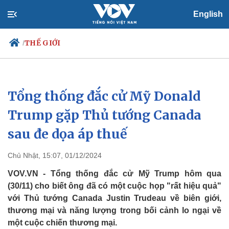
English
THẾ GIỚI
/
Tổng thống đắc cử Mỹ Donald
Chính trị
Xã hội
Đảng
Tin 24h
Trump gặp Thủ tướng Canada
Tổ chức nhân sự
Dự báo thời tiết
sau đe dọa áp thuế
Quốc hội
Giáo dục
Nhận diện sự thật
Dấu ấn VOV
Việc làm
Chủ Nhật, 15:07, 01/12/2024
Biển đảo
VOV.VN - Tổng thống đắc cử Mỹ Trump hôm qua
(30/11) cho biết ông đã có một cuộc họp "rất hiệu quả"
với Thủ tướng Canada Justin Trudeau về biên giới,
thương mại và năng lượng trong bối cảnh lo ngại về
một cuộc chiến thương mại.