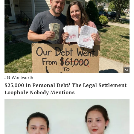
Pháp luật
Quân sự - Quốc phòng
Vụ án
Vũ khí
Tin nóng
Việt Nam
Tư vấn luật
Phân tích