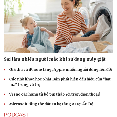
Sai lầm nhiều người mắc khi sử dụng máy giặt
Sức khỏe
Đời sống
Giá thu cũ iPhone tăng, Apple muốn người dùng lên đời
Dinh dưỡng - món ngon
Nhà đẹp
Các nhà khoa học Nhật Bản phát hiện dấu hiệu của “hạt
Cây thuốc
Blog
ma” trong vũ trụ
Sản phụ khoa
Tình yêu - Gia đình
Nhi khoa
Vì sao các hãng từ bỏ pin tháo rời trên điện thoại?
Nam khoa
Làm đẹp - giảm cân
Microsoft tăng tốc đầu tư hạ tầng AI tại Ấn Độ
Phòng mạch online
Ăn sạch sống khỏe
PODCAST