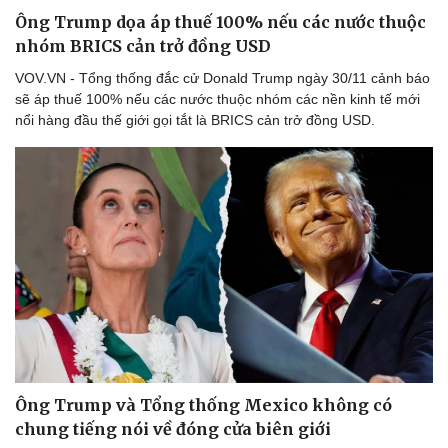
Ông Trump dọa áp thuế 100% nếu các nước thuộc
nhóm BRICS cản trở đồng USD
VOV.VN - Tổng thống đắc cử Donald Trump ngày 30/11 cảnh báo
sẽ áp thuế 100% nếu các nước thuộc nhóm các nền kinh tế mới
nổi hàng đầu thế giới gọi tắt là BRICS cản trở đồng USD.
Thể thao
Ô tô - Xe máy
Bóng đá
Ô tô
Lịch thi đấu bóng đá
Xe máy
Thế giới thể thao
Tư vấn
eSports
Hậu trường
Ông Trump và Tổng thống Mexico không có
chung tiếng nói về đóng cửa biên giới