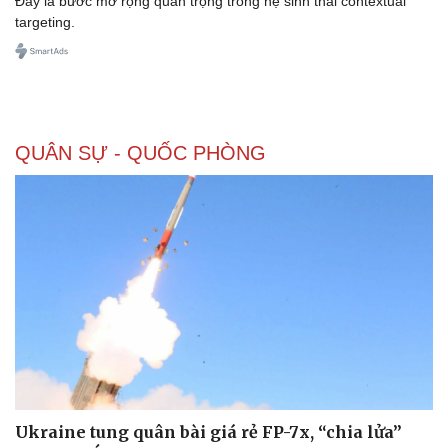
Đây là bước mở rộng quan trọng trong hệ sinh thái contextual
targeting.
QUÂN SỰ - QUỐC PHÒNG
Doanh nghiệp
Công nghệ
Thông tin doanh nghiệp
Sành điệu
Doanh nghiệp 24h
Tin Công nghệ
Doanh nhân
Trải nghiệm
Vì cộng đồng
Chuyển đổi số
Ukraine tung quân bài giá rẻ FP-7x, “chia lửa”