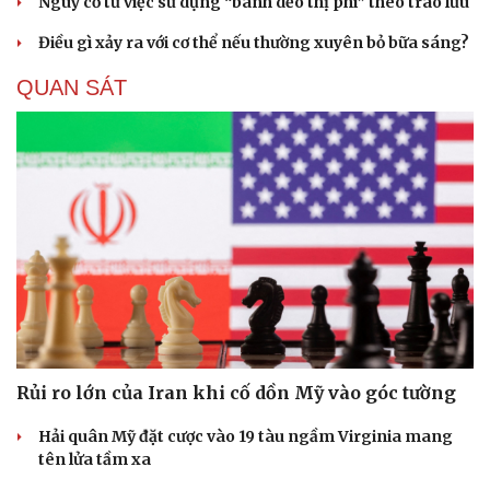
Nguy cơ từ việc sử dụng “bánh dẻo thị phi” theo trào lưu
Điều gì xảy ra với cơ thể nếu thường xuyên bỏ bữa sáng?
QUAN SÁT
Rủi ro lớn của Iran khi cố dồn Mỹ vào góc tường
Hải quân Mỹ đặt cược vào 19 tàu ngầm Virginia mang
tên lửa tầm xa