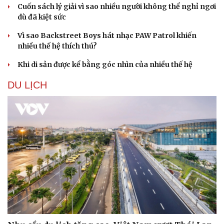
Cuốn sách lý giải vì sao nhiều người không thể nghỉ ngơi
dù đã kiệt sức
Vì sao Backstreet Boys hát nhạc PAW Patrol khiến
nhiều thế hệ thích thú?
Khi di sản được kể bằng góc nhìn của nhiều thế hệ
DU LỊCH
Văn hóa
Giải trí
Sân khấu - Điện ảnh
Nghệ sĩ
Văn học
Thời trang
Âm nhạc
Sao Việt
Di sản