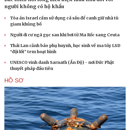
người không có hộ khẩu
Tòa án Israel cấm sử dụng cá sấu để canh giữ nhà tù
giam khủng bố
Người di cư ngã gục sau khi bơi từ Ma Rốc sang Ceuta
Thái Lan cảnh báo phụ huynh, học sinh về ma túy LSD
“đội lốt” tem hoạt hình
UNESCO vinh danh Sarnath (Ấn Độ) - nơi Đức Phật
thuyết pháp đầu tiên
HỒ SƠ