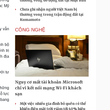
thương vong do động đất tại Nhật Bản
ục Mỹ
Chưa ghi nhận người Việt Nam bị
thương vong trong trận động đất tại
Kumamoto
y vẫn
CÔNG NGHỆ
nh bộ
h trị
h địa
với tư
Nguy cơ mất tài khoản Microsoft
chỉ vì kết nối mạng Wi-Fi khách
những
sạn
nỗ lực
 bang
Một việc nhiều gia đình bỏ quên có thể
khiến điện mặt trời giảm tới 40% hiệu