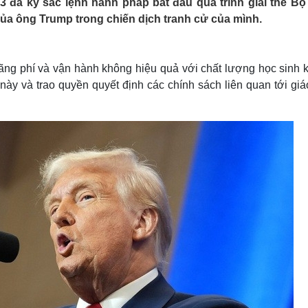
 đã ký sắc lệnh hành pháp bắt đầu quá trình giải thể Bộ
Lịch thi đấu bóng đá
Xe máy
ủa ông Trump trong chiến dịch tranh cử của mình.
Thế giới thể thao
Tư vấn
eSports
V
Hậu trường
ãng phí và vận hành không hiệu quả với chất lượng học sinh 
Văn hóa
Giải trí
D
 này và trao quyền quyết định các chính sách liên quan tới gi
Sân khấu - Điện ảnh
Nghệ sĩ
Văn học
Thời trang
Âm nhạc
Sao Việt
c
Di sản