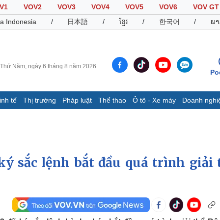
V1
VOV2
VOV3
VOV4
VOV5
VOV6
VOV GT
a Indonesia
/
日本語
/
ខ្មែរ
/
한국어
/
ພາ
Thứ Năm, ngày 6 tháng 8 năm 2026
Po
inh tế
Thị trường
Pháp luật
Thể thao
Ô tô - Xe máy
Doanh nghi
Thế giới
Multimedia
K
Quan sát
Video
B
Cuộc sống đó đây
Ảnh
K
Hồ sơ
E-Magazine
 sắc lệnh bắt đầu quá trình giải 
Infographic
Thể thao
Ô tô - Xe máy
D
Bóng đá
Ô tô
T