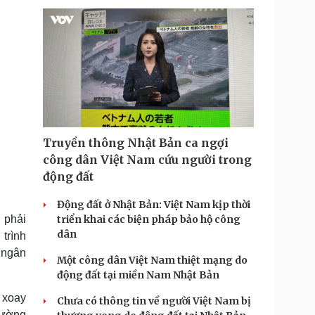
Truyền thông Nhật Bản ca ngợi
công dân Việt Nam cứu người trong
động đất
Động đất ở Nhật Bản: Việt Nam kịp thời
 phải
triển khai các biện pháp bảo hộ công
dân
trình
 ngân
Một công dân Việt Nam thiệt mạng do
động đất tại miền Nam Nhật Bản
 xoay
Chưa có thông tin về người Việt Nam bị
trường