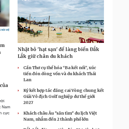
Nhặt bỏ 'hạt sạn' để làng biển Đắk
Lắk giữ chân du khách
Cần Thơ cụ thể hóa “Ba kết nối”, xúc
tiến đón dòng vốn và du khách Thái
Lan
 của
Ký kết hợp tác đăng cai Vòng chung kết
Giải Vô địch Golf nghiệp dư thế giới
ười
2027
ệt Nam
ch cực
Khách châu Âu "săn tìm" du lịch Việt
Nam, nhắm đến 2 thành phố lớn