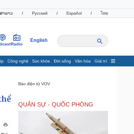
ສາລາວ
/
Русский
/
Español
/
ไทย
English
dcast
Radio
ệp
Công nghệ
Sức khỏe
Đời sống
Văn hóa
Giải trí
inh tế
Thị trường
ất động sản
Giá vàng
Báo điện tử VOV
hởi nghiệp
Tiêu dùng
Tỷ giá
thể
Chứng khoán
QUÂN SỰ - QUỐC PHÒNG
Giá cà phê
oanh nghiệp
Công nghệ
hông tin doanh nghiệp
Sành điệu