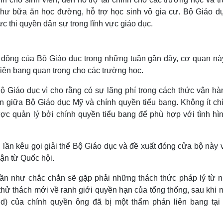
 như bữa ăn học đường, hỗ trợ học sinh vô gia cư. Bộ Giáo d
ực thi quyền dân sự trong lĩnh vực giáo dục.
 động của Bộ Giáo dục trong những tuần gần đây, cơ quan nà
ợ liên bang quan trọng cho các trường học.
ộ Giáo dục vì cho rằng có sự lãng phí trong cách thức vận hà
 giữa Bộ Giáo dục Mỹ và chính quyền tiểu bang. Không ít chín
ợc quản lý bởi chính quyền tiểu bang để phù hợp với tình hìn
lần kêu gọi giải thể Bộ Giáo dục và đề xuất đóng cửa bộ này 
ận từ Quốc hội.
gần như chắc chắn sẽ gặp phải những thách thức pháp lý từ 
thử thách mới về ranh giới quyền hạn của tổng thống, sau khi 
d) của chính quyền ông đã bị một thẩm phán liên bang tại