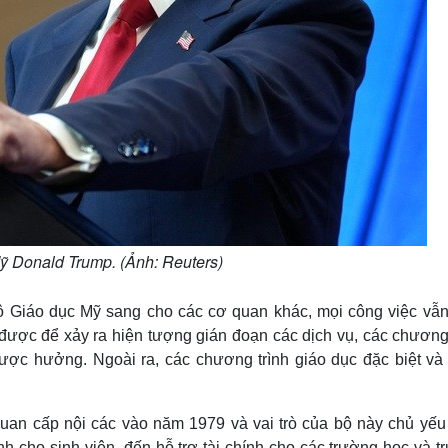
ỹ Donald Trump. (Ảnh: Reuters)
ộ Giáo dục Mỹ sang cho các cơ quan khác, mọi công việc vẫn
được để xảy ra hiện tượng gián đoạn các dịch vụ, các chương 
ợc hưởng. Ngoài ra, các chương trình giáo dục đặc biệt và
uan cấp nội các vào năm 1979 và vai trò của bộ này chủ yếu
nh cho sinh viên, đến hỗ trợ tài chính cho các trường học và 