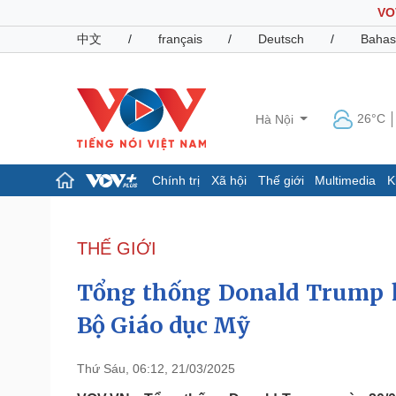
VO
中文
/
français
/
Deutsch
/
Bahas
26°C
Hà Nội
Chính trị
Xã hội
Thế giới
Multimedia
K
Chính trị
Xã hội
Đảng
Tin 24h
THẾ GIỚI
Tổ chức nhân sự
Dự báo thời tiết
Quốc hội
Giáo dục
Tổng thống Donald Trump ký
Nhận diện sự thật
Dấu ấn VOV
Việc làm
Bộ Giáo dục Mỹ
Biển đảo
Pháp luật
Quân sự - Quốc phòng
Thứ Sáu, 06:12, 21/03/2025
Vụ án
Vũ khí