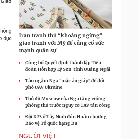
 Giáo
Doanh nghiệp 24h
Tin Công nghệ
Doanh nhân
Trải nghiệm
ì cộng đồng
Chuyển đổi số
không
u lịch
Podcast
Iran tranh thủ “khoảng ngừng”
áo dục
Tư vấn
Câu chuyện thời sự
giao tranh với Mỹ để củng cố sức
Săn Tour
Đọc truyện đêm khuya
mạnh quân sự
heck-in
Cửa sổ tình yêu
Kể chuyện cho bé
Công bố Quyết định thành lập Tiểu
Hạt giống tâm hồn
đoàn Hỗn hợp Lý Sơn, tỉnh Quảng Ngãi
Tàu ngầm Nga "mặc áo giáp” để đối
phó UAV Ukraine
Thủ đô Moscow của Nga tăng cường
phòng thủ trước nguy cơ UAV tấn công
Đội K73 ở Tây Ninh đón Huân chương
Bảo vệ Tổ quốc hạng Ba
NGƯỜI VIỆT