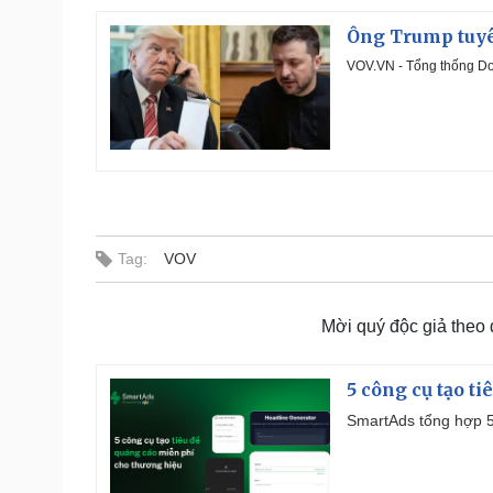
Ông Trump tuyê
VOV.VN - Tổng thống Do
Tag:
VOV
Mời quý độc giả theo
5 công cụ tạo t
SmartAds tổng hợp 5 