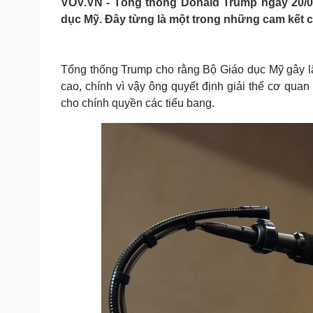
VOV.VN - Tổng thống Donald Trump ngày 20/03
Tin nóng
Việt Nam
dục Mỹ. Đây từng là một trong những cam kết c
Tư vấn luật
Phân tích
Tổng thống Trump cho rằng Bộ Giáo dục Mỹ gây l
Sức khỏe
Đời sống
cao, chính vì vậy ông quyết định giải thể cơ quan
Dinh dưỡng - món ngon
Nhà đẹp
cho chính quyền các tiểu bang.
Cây thuốc
Blog
Sản phụ khoa
Tình yêu - Gia đình
Nhi khoa
Nam khoa
Làm đẹp - giảm cân
Phòng mạch online
Ăn sạch sống khỏe
Cải chính