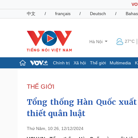
VO
中文
/
français
/
Deutsch
/
Bahas
27°C
Hà Nội
Chính trị
Xã hội
Thế giới
Multimedia
K
Chính trị
Xã hội
Đảng
Tin 24h
THẾ GIỚI
Tổ chức nhân sự
Dự báo thời tiết
Quốc hội
Giáo dục
Tổng thống Hàn Quốc xuất 
Nhận diện sự thật
Dấu ấn VOV
Việc làm
thiết quân luật
Biển đảo
Pháp luật
Quân sự - Quốc phòng
Thứ Năm, 10:26, 12/12/2024
Vụ án
Vũ khí