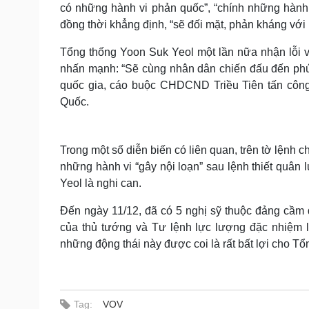
có những hành vi phản quốc”, “chính những hành đ
đồng thời khẳng định, “sẽ đối mặt, phản kháng với m
Tổng thống Yoon Suk Yeol một lần nữa nhận lỗi v
nhấn mạnh: “Sẽ cùng nhân dân chiến đấu đến phút
quốc gia, cáo buộc CHDCND Triều Tiên tấn côn
Quốc.
Trong một số diễn biến có liên quan, trên tờ lệnh
những hành vi “gây nội loạn” sau lệnh thiết quân
Yeol là nghi can.
Đến ngày 11/12, đã có 5 nghị sỹ thuộc đảng cầm 
của thủ tướng và Tư lệnh lực lượng đặc nhiệm lụ
những động thái này được coi là rất bất lợi cho T
Tag:
VOV