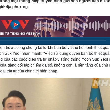
trong một thông điệp truyền hình gửi đến người dân nước
Lịch thi đấu bóng đá
Xe máy
giờ địa phương.
Thế giới thể thao
Tư vấn
eSports
V
Hậu trường
Văn hóa
Giải trí
D
Sân khấu - Điện ảnh
Nghệ sĩ
Văn học
Thời trang
Âm nhạc
Sao Việt
c
ện trước công chúng kể từ khi ban bố và thu hồi lệnh thiết quâ
Di sản
on Suk Yeol nhấn mạnh: “Việc sử dụng quyền ban bố thiết quân
ợng của các cuộc điều tra tư pháp”. Tổng thống Yoon Suk Yeol 
của đảng đối lập chiếm đa số, không còn là nền tảng của chủ 
ại trật tự của chính trị hiến pháp.