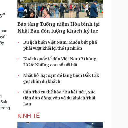
ay”
Bảo tàng Tưởng niệm Hòa bình tại
Nhật Bản đón lượng khách kỷ lục
quan
uyết
Du lịch biển Việt Nam: Muốn bứt phá
gây
phải vượt khỏi lợi thế tự nhiên
Khách quốc tế đến Việt Nam 7 tháng
2026: Những con số nổi bật
Nhặt bỏ 'hạt sạn' để làng biển Đắk Lắk
giữ chân du khách
Cần Thơ cụ thể hóa “Ba kết nối”, xúc
g
tiến đón dòng vốn và du khách Thái
 Suk
Lan
 trong
KINH TẾ