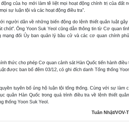
ộng của họ mới làm tê liệt mọi hoạt động chính trị của đất n
ọi sự luận tội và các hoạt động điều tra”.
ới người dân về những biến động do lệnh thiết quân luật gây 
 chót”. Ông Yoon Suk Yeol cũng dẫn thông tin từ Cơ quan tìn
g mạng đối Ủy ban quản lý bầu cử và các cơ quan chính ph
 chính thức cho phép Cơ quan cảnh sát Hàn Quốc tiến hành điều 
 luật được ban bố đêm 03/12, có ghi đích danh Tổng thống Yoo
quyền tuyên bố ủng hộ luận tội tổng thống. Cùng với sự làm 
c quân Hàn Quốc trong quá trình điều tra về lệnh thiết quân 
ổng thống Yoon Suk Yeol.
Tuân Nhật/VOV-