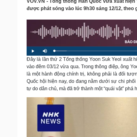
VOV.VN - Tổng thống Hàn Quốc vừa xuất hiện 
Tin nóng
Việt Nam
được phát sóng vào lúc 9h30 sáng 12/12, theo 
Tư vấn luật
Phân tích
Sức khỏe
Đời sống
Dinh dưỡng - món ngon
Nhà đẹp
Cây thuốc
Blog
L
P
M
Sản phụ khoa
Tình yêu - Gia đình
o
l
u
a
Đây là lần thứ 2 Tổng thống Yoon Suk Yeol xuất hi
a
t
Nhi khoa
d
y
e
e
vào đêm 03/12 vừa qua. Trong thông điệp, ông Yo
Nam khoa
d
:
Làm đẹp - giảm cân
là một hành động chính trị, không phải là đối tư
5
.
Phòng mạch online
8
Quốc hội hiện nay, do đang nằm dưới sự chi phối 
3
Ăn sạch sống khỏe
%
tự do dân chủ, mà đã trở thành một “quái vật” phá ho
Cải chính