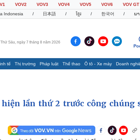
V1
VOV2
VOV3
VOV4
VOV5
VOV6
VOV GT
a Indonesia
/
日本語
/
ខ្មែរ
/
한국어
/
ພາ
Thứ Sáu, ngày 7 tháng 8 năm 2026
Po
inh tế
Thị trường
Pháp luật
Thể thao
Ô tô - Xe máy
Doanh nghi
Thế giới
Multimedia
K
Quan sát
Video
B
Cuộc sống đó đây
Ảnh
K
Hồ sơ
E-Magazine
hiện lần thứ 2 trước công chúng 
Infographic
Thể thao
Ô tô - Xe máy
D
Bóng đá
Ô tô
T