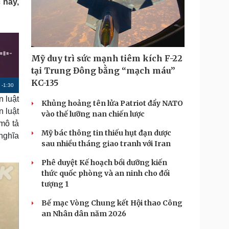
 này,
Doanh nghiệp 24h
Tin Công nghệ
Doanh nhân
Trải nghiệm
ì cộng đồng
Chuyển đổi số
u lịch
Podcast
Mỹ duy trì sức mạnh tiêm kích F-22
Tư vấn
Câu chuyện thời sự
tại Trung Đông bằng “mạch máu”
Săn Tour
Đọc truyện đêm khuya
KC-135
R
-
1:30
heck-in
Cửa sổ tình yêu
n luật
Kể chuyện cho bé
e
Khủng hoảng tên lửa Patriot đẩy NATO
 luật
Hạt giống tâm hồn
vào thế lưỡng nan chiến lược
m
mô tả
a
Mỹ bác thông tin thiếu hụt đạn dược
nghĩa
sau nhiều tháng giao tranh với Iran
i
Phê duyệt Kế hoạch bồi dưỡng kiến
n
thức quốc phòng và an ninh cho đối
i
tượng 1
n
Bế mạc Vòng Chung kết Hội thao Công
g
an Nhân dân năm 2026
T