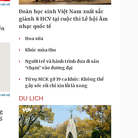
Đoàn học sinh Việt Nam xuất sắc
giành 8 HCV tại cuộc thi Lễ hội Âm
nhạc quốc tế
Hoa sữa
Khúc mùa thu
Người trẻ và hành trình đưa di sản
“chạm” vào đương đại
Từ vụ MCK gỡ 19 ca khúc: Không thể
gây sốc rồi chỉ xin lỗi là xong
DU LỊCH