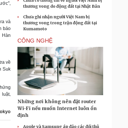
Chưa có thông tin về người Việt Nam bị
ước”,
thương vong do động đất tại Nhật Bản
Chưa ghi nhận người Việt Nam bị
ra và
thương vong trong trận động đất tại
h báo
Kumamoto
ủ Hàn
CÔNG NGHỆ
tra về
n Suk
chứng
luật,
Những nơi không nên đặt router
Wi-Fi nếu muốn Internet luôn ổn
Tokyo
định
Apple và Samsung áp đảo các đối thủ