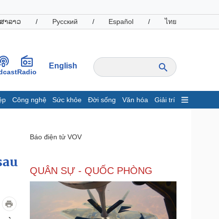
ສາລາວ
/
Русский
/
Español
/
ไทย
English
dcast
Radio
ệp
Công nghệ
Sức khỏe
Đời sống
Văn hóa
Giải trí
inh tế
Thị trường
ất động sản
Giá vàng
Báo điện tử VOV
hởi nghiệp
Tiêu dùng
Tỷ giá
sau
Chứng khoán
QUÂN SỰ - QUỐC PHÒNG
Giá cà phê
oanh nghiệp
Công nghệ
hông tin doanh nghiệp
Sành điệu