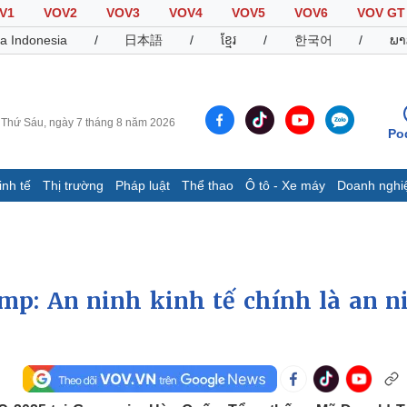
V1
VOV2
VOV3
VOV4
VOV5
VOV6
VOV GT
a Indonesia
/
日本語
/
ខ្មែរ
/
한국어
/
ພາ
Thứ Sáu, ngày 7 tháng 8 năm 2026
Po
inh tế
Thị trường
Pháp luật
Thể thao
Ô tô - Xe máy
Doanh nghi
Thế giới
Multimedia
K
Quan sát
Video
B
Cuộc sống đó đây
Ảnh
K
Hồ sơ
E-Magazine
p: An ninh kinh tế chính là an n
Infographic
Thể thao
Ô tô - Xe máy
D
Bóng đá
Ô tô
T