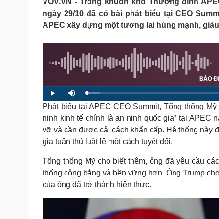
VOV.VN - Trong khuôn khổ Thượng đỉnh APEC
Tin nóng
Việt Nam
ngày 29/10 đã có bài phát biểu tại CEO Summ
Tư vấn luật
Phân tích
APEC xây dựng một tương lai hùng mạnh, giàu 
Sức khỏe
Đời sống
Dinh dưỡng - món ngon
Nhà đẹp
Cây thuốc
Blog
Sản phụ khoa
Tình yêu - Gia đình
L
P
M
Nhi khoa
o
l
u
a
Phát biểu tại APEC CEO Summit, Tổng thống Mỹ D
a
t
Nam khoa
d
y
e
e
Làm đẹp - giảm cân
ninh kinh tế chính là an ninh quốc gia” tại APEC
d
:
Phòng mạch online
vỡ và cần được cải cách khẩn cấp. Hệ thống này đã
4
.
Ăn sạch sống khỏe
0
gia tuân thủ luật lệ một cách tuyệt đối.
4
%
Cải chính
Tổng thống Mỹ cho biết thêm, ông đã yêu cầu các
thống công bằng và bền vững hơn. Ông Trump cho bi
của ông đã trở thành hiện thực.