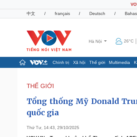
VO
中文
/
français
/
Deutsch
/
Bahas
26°C
Hà Nội
Chính trị
Xã hội
Thế giới
Multimedia
K
Chính trị
Xã hội
Đảng
Tin 24h
THẾ GIỚI
Tổ chức nhân sự
Dự báo thời tiết
Quốc hội
Giáo dục
Tổng thống Mỹ Donald Trum
Nhận diện sự thật
Dấu ấn VOV
Việc làm
quốc gia
Biển đảo
Pháp luật
Quân sự - Quốc phòng
Thứ Tư, 14:43, 29/10/2025
Vụ án
Vũ khí