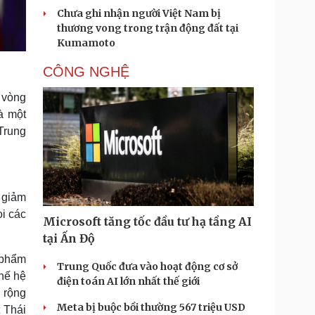
Chưa ghi nhận người Việt Nam bị
thương vong trong trận động đất tại
Kumamoto
CÔNG NGHỆ
g vòng
à một
 Trung
 giảm
i các
Microsoft tăng tốc đầu tư hạ tầng AI
tại Ấn Độ
 phẩm
Trung Quốc đưa vào hoạt động cơ sở
thế hệ
điện toán AI lớn nhất thế giới
 rộng
Meta bị buộc bồi thường 567 triệu USD
 Thái