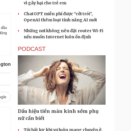
vì gây hại cho trẻ em
ChatGPT miễn phí được “cởi trói”,
OpenAI thêm loạt tính năng AI mới
 đầu
Những nơi không nên đặt router Wi-Fi
 động
nếu muốn Internet luôn ổn định
PODCAST
ngton
gle
Dấu hiệu tiền mãn kinh sớm phụ
nữ cần biết
Tôi bất lực khi vợ luôn mang chuyện ở