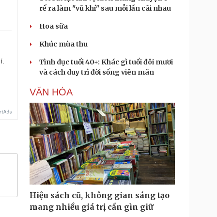
rể ra làm "vũ khí" sau mỗi lần cãi nhau
Hoa sữa
Khúc mùa thu
í.
Tình dục tuổi 40+: Khác gì tuổi đôi mươi
và cách duy trì đời sống viên mãn
VĂN HÓA
Hiệu sách cũ, không gian sáng tạo
mang nhiều giá trị cần gìn giữ