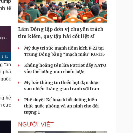
Trump
Doanh nghiệp 24h
Tin Công nghệ
nh tế
Doanh nhân
Trải nghiệm
ì cộng đồng
Chuyển đổi số
Lâm Đồng lập đơn vị chuyên trách
u lịch
Podcast
tìm kiếm, quy tập hài cốt liệt sĩ
Tư vấn
Câu chuyện thời sự
Săn Tour
Đọc truyện đêm khuya
Mỹ duy trì sức mạnh tiêm kích F-22 tại
heck-in
Cửa sổ tình yêu
Trung Đông bằng “mạch máu” KC-135
R
-
1:41
Kể chuyện cho bé
g “an
Khủng hoảng tên lửa Patriot đẩy NATO
Hạt giống tâm hồn
e
vào thế lưỡng nan chiến lược
ị phá
m
c quốc
Mỹ bác thông tin thiếu hụt đạn dược
a
sau nhiều tháng giao tranh với Iran
i
ng hệ
Phê duyệt Kế hoạch bồi dưỡng kiến
n
ch cực
thức quốc phòng và an ninh cho đối
i
tượng 1
n
NGƯỜI VIỆT
g