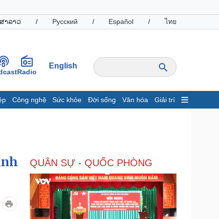
ສາລາວ
/
Русский
/
Español
/
ไทย
English
dcast
Radio
ệp
Công nghệ
Sức khỏe
Đời sống
Văn hóa
Giải trí
inh tế
Thị trường
ất động sản
Giá vàng
hởi nghiệp
Tiêu dùng
Tỷ giá
inh
QUÂN SỰ - QUỐC PHÒNG
Chứng khoán
Giá cà phê
oanh nghiệp
Công nghệ
hông tin doanh nghiệp
Sành điệu