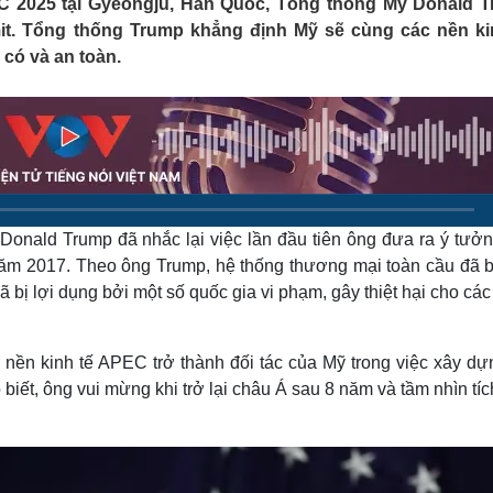
 2025 tại Gyeongju, Hàn Quốc, Tổng thống Mỹ Donald 
Lịch thi đấu bóng đá
Xe máy
it. Tổng thống Trump khẳng định Mỹ sẽ cùng các nền ki
Thế giới thể thao
Tư vấn
có và an toàn.
eSports
V
Hậu trường
Văn hóa
Giải trí
D
Sân khấu - Điện ảnh
Nghệ sĩ
Văn học
Thời trang
Âm nhạc
Sao Việt
c
Di sản
onald Trump đã nhắc lại việc lần đầu tiên ông đưa ra ý tưởn
 năm 2017. Theo ông Trump, hệ thống thương mại toàn cầu đã b
 bị lợi dụng bởi một số quốc gia vi phạm, gây thiệt hại cho cá
 nền kinh tế APEC trở thành đối tác của Mỹ trong việc xây dự
ết, ông vui mừng khi trở lại châu Á sau 8 năm và tầm nhìn tí