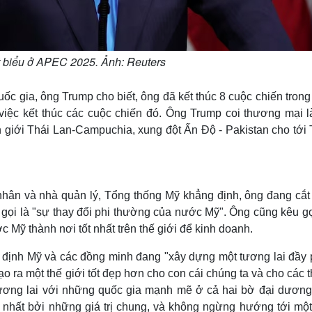
 biểu ở APEC 2025. Ảnh: Reuters
uốc gia, ông Trump cho biết, ông đã kết thúc 8 cuộc chiến tron
 việc kết thúc các cuộc chiến đó. Ông Trump coi thương mại l
n giới Thái Lan-Campuchia, xung đột Ấn Độ - Pakistan cho tới
 nhân và nhà quản lý, Tổng thống Mỹ khẳng định, ông đang cắt
 gọi là "sự thay đổi phi thường của nước Mỹ". Ông cũng kêu gọ
Mỹ thành nơi tốt nhất trên thế giới để kinh doanh.
g định Mỹ và các đồng minh đang "xây dựng một tương lai đầy
ạo ra một thế giới tốt đẹp hơn cho con cái chúng ta và cho các 
ương lai với những quốc gia mạnh mẽ ở cả hai bờ đại dương
g nhất bởi những giá trị chung, và không ngừng hướng tới một