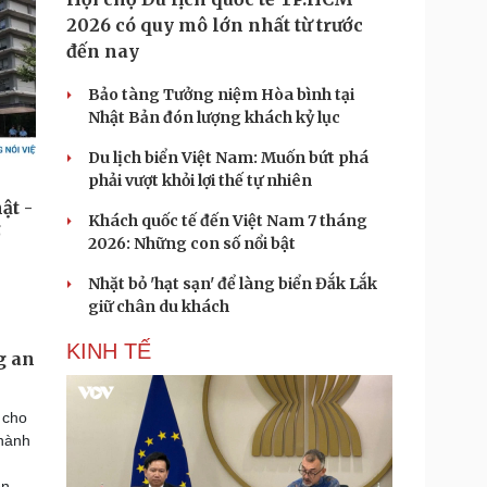
2026 có quy mô lớn nhất từ trước
đến nay
Bảo tàng Tưởng niệm Hòa bình tại
Nhật Bản đón lượng khách kỷ lục
Du lịch biển Việt Nam: Muốn bứt phá
phải vượt khỏi lợi thế tự nhiên
Khách quốc tế đến Việt Nam 7 tháng
2026: Những con số nổi bật
Nhặt bỏ 'hạt sạn' để làng biển Đắk Lắk
giữ chân du khách
KINH TẾ
g an
 cho
thành
n
ền