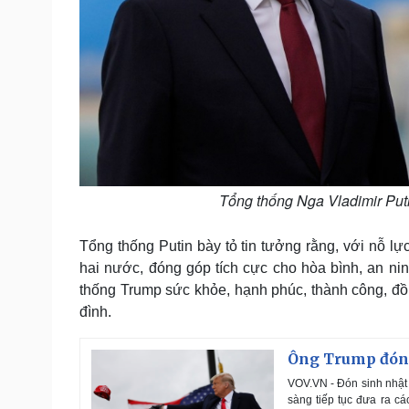
Tổng thống Nga Vladimir Pu
Tổng thống Putin bày tỏ tin tưởng rằng, với nỗ lự
hai nước, đóng góp tích cực cho hòa bình, an ni
thống Trump sức khỏe, hạnh phúc, thành công, đồn
đình.
Ông Trump đón s
VOV.VN - Đón sinh nhật 
sàng tiếp tục đưa ra cá