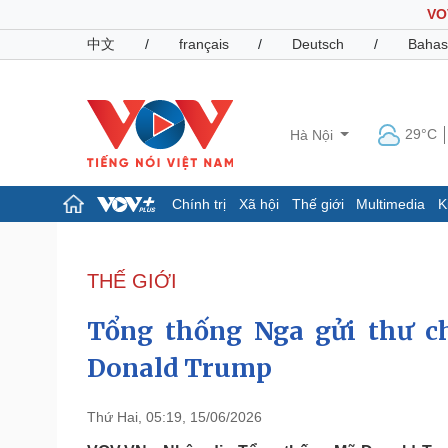
VO
中文
/
français
/
Deutsch
/
Bahas
29°C
Hà Nội
Chính trị
Xã hội
Thế giới
Multimedia
K
Chính trị
Xã hội
Đảng
Tin 24h
THẾ GIỚI
Tổ chức nhân sự
Dự báo thời tiết
Quốc hội
Giáo dục
Tổng thống Nga gửi thư 
Nhận diện sự thật
Dấu ấn VOV
Việc làm
Donald Trump
Biển đảo
Pháp luật
Quân sự - Quốc phòng
Thứ Hai, 05:19, 15/06/2026
Vụ án
Vũ khí