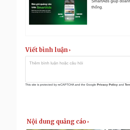
SmartAds giúp doanh
thống.
Viết bình luận
This site is protected by reCAPTCHA and the Google
Privacy Policy
and
Ter