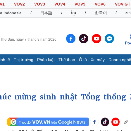
V1
VOV2
VOV3
VOV4
VOV5
VOV6
VOV GT
a Indonesia
/
日本語
/
ខ្មែរ
/
한국어
/
ພາ
Thứ Sáu, ngày 7 tháng 8 năm 2026
Po
inh tế
Thị trường
Pháp luật
Thể thao
Ô tô - Xe máy
Doanh nghi
Thế giới
Multimedia
K
Quan sát
Video
B
Cuộc sống đó đây
Ảnh
K
Hồ sơ
E-Magazine
chúc mừng sinh nhật Tổng thống
Infographic
Thể thao
Ô tô - Xe máy
D
Bóng đá
Ô tô
T