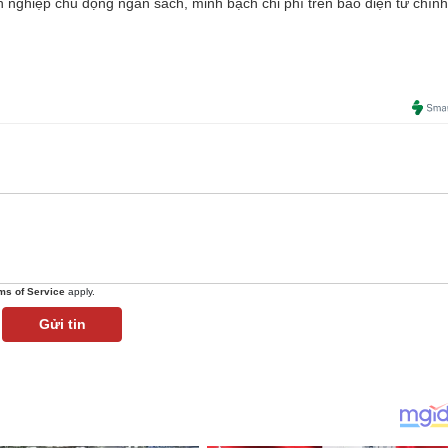
 nghiệp chủ động ngân sách, minh bạch chi phí trên báo điện tử chính
ms of Service
apply.
Gửi tin