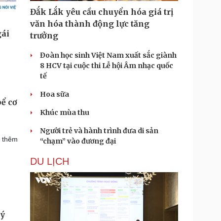
Đắk Lắk yêu cầu chuyển hóa giá trị
văn hóa thành động lực tăng
trưởng
Đoàn học sinh Việt Nam xuất sắc giành
8 HCV tại cuộc thi Lễ hội Âm nhạc quốc
tế
Hoa sữa
ể cơ
Khúc mùa thu
Người trẻ và hành trình đưa di sản
p thêm
“chạm” vào đương đại
DU LỊCH
ký