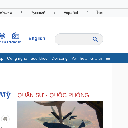
ສາລາວ
/
Русский
/
Español
/
ไทย
English
dcast
Radio
ệp
Công nghệ
Sức khỏe
Đời sống
Văn hóa
Giải trí
inh tế
Thị trường
ất động sản
Giá vàng
hởi nghiệp
Tiêu dùng
Tỷ giá
 Mỹ
QUÂN SỰ - QUỐC PHÒNG
Chứng khoán
Giá cà phê
oanh nghiệp
Công nghệ
hông tin doanh nghiệp
Sành điệu