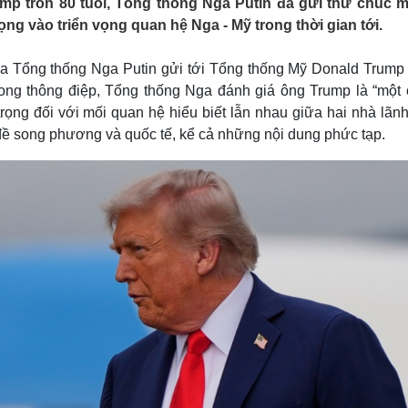
p tròn 80 tuổi, Tổng thống Nga Putin đã gửi thư chúc 
Lịch thi đấu bóng đá
Xe máy
ng vào triển vọng quan hệ Nga - Mỹ trong thời gian tới.
Thế giới thể thao
Tư vấn
eSports
V
Hậu trường
ủa Tổng thống Nga Putin gửi tới Tổng thống Mỹ Donald Trump
rong thông điệp, Tổng thống Nga đánh giá ông Trump là “một 
Văn hóa
Giải trí
D
rọng đối với mối quan hệ hiểu biết lẫn nhau giữa hai nhà lãnh
Sân khấu - Điện ảnh
Nghệ sĩ
 đề song phương và quốc tế, kể cả những nội dung phức tạp.
Văn học
Thời trang
Âm nhạc
Sao Việt
c
Di sản