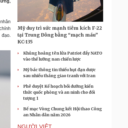
mừng,
Doanh nghiệp 24h
Tin Công nghệ
Doanh nhân
Trải nghiệm
ì cộng đồng
Chuyển đổi số
 nhân
Mỹ duy trì sức mạnh tiêm kích F-22
chính
u lịch
Podcast
tại Trung Đông bằng “mạch máu”
 đạo.
Tư vấn
Câu chuyện thời sự
KC-135
Săn Tour
Đọc truyện đêm khuya
heck-in
Cửa sổ tình yêu
Khủng hoảng tên lửa Patriot đẩy NATO
Kể chuyện cho bé
vào thế lưỡng nan chiến lược
Hạt giống tâm hồn
Mỹ bác thông tin thiếu hụt đạn dược
sau nhiều tháng giao tranh với Iran
Phê duyệt Kế hoạch bồi dưỡng kiến
thức quốc phòng và an ninh cho đối
tượng 1
Bế mạc Vòng Chung kết Hội thao Công
an Nhân dân năm 2026
NGƯỜI VIỆT