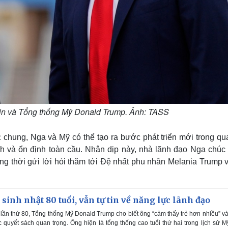
tin và Tổng thống Mỹ Donald Trump. Ảnh: TASS
c chung, Nga và Mỹ có thể tạo ra bước phát triển mới trong q
nh và ổn định toàn cầu. Nhân dịp này, nhà lãnh đạo Nga chúc
g thời gửi lời hỏi thăm tới Đệ nhất phu nhân Melania Trump v
inh nhật 80 tuổi, vẫn tự tin về năng lực lãnh đạo
lần thứ 80, Tổng thống Mỹ Donald Trump cho biết ông “cảm thấy trẻ hơn nhiều” v
c quyết sách quan trọng. Ông hiện là tổng thống cao tuổi thứ hai trong lịch sử M