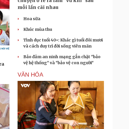
chuyện ở rể ra làm "vũ khí" sau
mỗi lần cãi nhau
Hoa sữa
Khúc mùa thu
Tình dục tuổi 40+: Khác gì tuổi đôi mươi
và cách duy trì đời sống viên mãn
Bảo đảm an ninh mạng gắn chặt "bảo
vệ hệ thống" và "bảo vệ con người"
VĂN HÓA