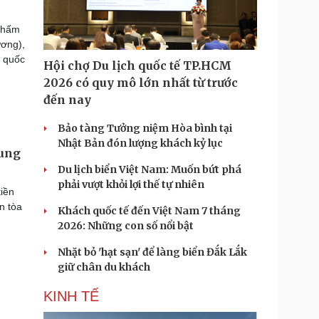
chấm
ương),
i quốc
Hội chợ Du lịch quốc tế TP.HCM
2026 có quy mô lớn nhất từ trước
đến nay
Bảo tàng Tưởng niệm Hòa bình tại
Nhật Bản đón lượng khách kỷ lục
rung
Du lịch biển Việt Nam: Muốn bứt phá
phải vượt khỏi lợi thế tự nhiên
iền
n tòa
Khách quốc tế đến Việt Nam 7 tháng
2026: Những con số nổi bật
Nhặt bỏ 'hạt sạn' để làng biển Đắk Lắk
giữ chân du khách
KINH TẾ