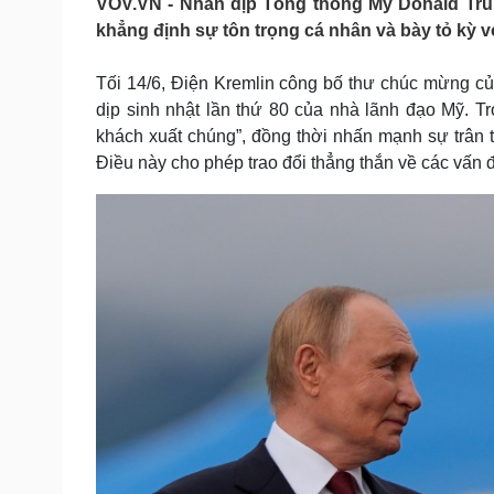
VOV.VN - Nhân dịp Tổng thống Mỹ Donald Trum
Tin nóng
Việt Nam
khẳng định sự tôn trọng cá nhân và bày tỏ kỳ vọ
Tư vấn luật
Phân tích
Tối 14/6, Điện Kremlin công bố thư chúc mừng c
dịp sinh nhật lần thứ 80 của nhà lãnh đạo Mỹ. T
Sức khỏe
Đời sống
khách xuất chúng”, đồng thời nhấn mạnh sự trân t
Dinh dưỡng - món ngon
Nhà đẹp
Điều này cho phép trao đổi thẳng thắn về các vấn
Cây thuốc
Blog
Sản phụ khoa
Tình yêu - Gia đình
Nhi khoa
Nam khoa
Làm đẹp - giảm cân
Phòng mạch online
Ăn sạch sống khỏe
Cải chính