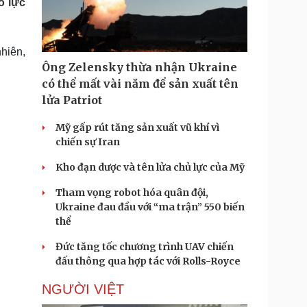
ỗ lực
Doanh nghiệp 24h
Tin Công nghệ
Doanh nhân
Trải nghiệm
ì cộng đồng
Chuyển đổi số
nhiên,
Ông Zelensky thừa nhận Ukraine
u lịch
Podcast
có thể mất vài năm để sản xuất tên
Tư vấn
Câu chuyện thời sự
lửa Patriot
Săn Tour
Đọc truyện đêm khuya
heck-in
Cửa sổ tình yêu
Mỹ gấp rút tăng sản xuất vũ khí vì
Kể chuyện cho bé
chiến sự Iran
Hạt giống tâm hồn
Kho đạn dược và tên lửa chủ lực của Mỹ
Tham vọng robot hóa quân đội,
Ukraine đau đầu với “ma trận” 550 biến
thể
Đức tăng tốc chương trình UAV chiến
đấu thông qua hợp tác với Rolls-Royce
NGƯỜI VIỆT