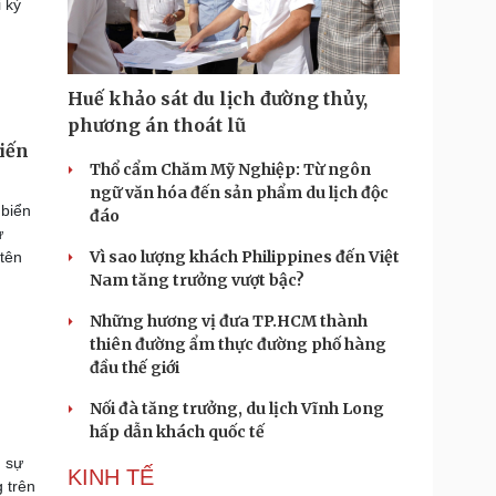
 kỳ
Huế khảo sát du lịch đường thủy,
phương án thoát lũ
iến
Thổ cẩm Chăm Mỹ Nghiệp: Từ ngôn
ngữ văn hóa đến sản phẩm du lịch độc
 biển
đáo
ừ
Vì sao lượng khách Philippines đến Việt
tên
Nam tăng trưởng vượt bậc?
Những hương vị đưa TP.HCM thành
thiên đường ẩm thực đường phố hàng
đầu thế giới
Nối đà tăng trưởng, du lịch Vĩnh Long
hấp dẫn khách quốc tế
n sự
KINH TẾ
g trên