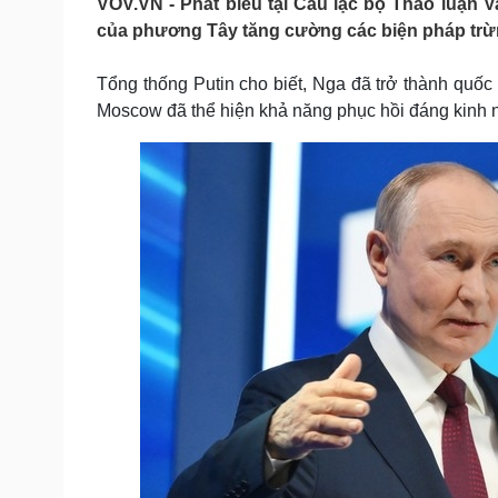
VOV.VN - Phát biểu tại Câu lạc bộ Thảo luận V
Tin nóng
Việt Nam
của phương Tây tăng cường các biện pháp trừn
Tư vấn luật
Phân tích
Tổng thống Putin cho biết, Nga đã trở thành quốc 
Moscow đã thể hiện khả năng phục hồi đáng kinh 
Sức khỏe
Đời sống
Dinh dưỡng - món ngon
Nhà đẹp
Cây thuốc
Blog
Sản phụ khoa
Tình yêu - Gia đình
Nhi khoa
Nam khoa
Làm đẹp - giảm cân
Phòng mạch online
Ăn sạch sống khỏe
Cải chính