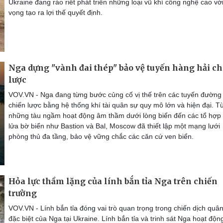
Ukraine đang ráo riết phát triển những loại vũ khí công nghệ cao với
vọng tạo ra lợi thế quyết định.
Nga dựng "vành đai thép" bảo vệ tuyến hàng hải ch
lược
VOV.VN - Nga đang từng bước củng cố vị thế trên các tuyến đường
chiến lược bằng hệ thống khí tài quân sự quy mô lớn và hiện đại. T
những tàu ngầm hoạt động âm thầm dưới lòng biển đến các tổ hợp 
lửa bờ biển như Bastion và Bal, Moscow đã thiết lập một mạng lưới
phòng thủ đa tầng, bảo vệ vững chắc các căn cứ ven biển.
Hỏa lực thầm lặng của lính bắn tỉa Nga trên chiến
trường
VOV.VN - Lính bắn tỉa đóng vai trò quan trọng trong chiến dịch quâ
đặc biệt của Nga tại Ukraine. Lính bắn tỉa và trinh sát Nga hoạt độn