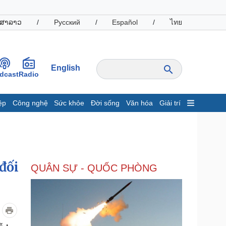
ສາລາວ
/
Русский
/
Español
/
ไทย
English
dcast
Radio
ệp
Công nghệ
Sức khỏe
Đời sống
Văn hóa
Giải trí
inh tế
Thị trường
ất động sản
Giá vàng
hởi nghiệp
Tiêu dùng
Tỷ giá
đối
QUÂN SỰ - QUỐC PHÒNG
Chứng khoán
Giá cà phê
oanh nghiệp
Công nghệ
hông tin doanh nghiệp
Sành điệu