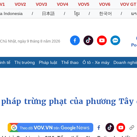
V1
VOV2
VOV3
VOV4
VOV5
VOV6
VOV GT
a Indonesia
/
日本語
/
ខ្មែរ
/
한국어
/
ພາ
Chủ Nhật, ngày 9 tháng 8 năm 2026
Po
inh tế
Thị trường
Pháp luật
Thể thao
Ô tô - Xe máy
Doanh nghi
Thế giới
Multimedia
K
Quan sát
Video
B
Cuộc sống đó đây
Ảnh
K
Hồ sơ
E-Magazine
 pháp trừng phạt của phương Tây 
Infographic
Thể thao
Ô tô - Xe máy
D
Bóng đá
Ô tô
T