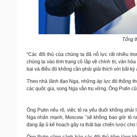
Tổng t
“Các đối thủ của chúng ta đã nỗ lực rất nhiều t
chúng ta vào tình trạng cô lập về chính trị, văn hó
bại và điều đó không cần phải giải thích với bất kỳ a
Theo nhà lãnh đạo Nga, những áp lực đó thông thư
các quốc gia, song Nga vẫn trụ vững. Ông Putin c
Ông Putin nêu rõ, việc tỏ ra yếu đuối không phải
Nga nhấn mạnh, Moscow "sẽ không bao giờ tỏ ra 
đang ấp ủ kế hoạch gây ra thất bại chiến lược cho
Ông Putin cũng cảnh báo các đối thủ tiềm tàng 