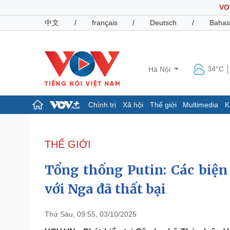
VO
中文
/
français
/
Deutsch
/
Bahas
34°C
Hà Nội
Chính trị
Xã hội
Thế giới
Multimedia
K
Chính trị
Xã hội
Đảng
Tin 24h
THẾ GIỚI
Tổ chức nhân sự
Dự báo thời tiết
Quốc hội
Giáo dục
Tổng thống Putin: Các biện
Nhận diện sự thật
Dấu ấn VOV
Việc làm
với Nga đã thất bại
Biển đảo
Pháp luật
Quân sự - Quốc phòng
Thứ Sáu, 09:55, 03/10/2025
Vụ án
Vũ khí