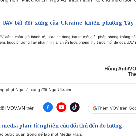
 UAV bất đối xứng của Ukraine khiến phương Tây 
V đánh chặn giá thành rẻ, Ukraine đang tạo ra một giải pháp phòng không bất
kiệm, buộc phương Tây phải nhìn lại chiến lược phòng thủ trước mối đe dọa UAV
Hồng Anh/VO
Th
ừng phạt Nga
xung đột Nga Ukraine
 dõi VOV.VN trên
Thêm VOV trên Goo
 media plan: từ nghiên cứu đối thủ đến đo lường
 các bước quan trọng để lập một Media Plan.