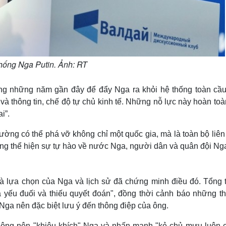
hống Nga Putin. Ảnh: RT
rong những năm gần đây để đẩy Nga ra khỏi hệ thống toàn cầu
a và thông tin, chế độ tự chủ kinh tế. Những nỗ lực này hoàn toà
i”.
ờng có thể phá vỡ không chỉ một quốc gia, mà là toàn bộ liên
ũng thể hiện sự tự hào về nước Nga, người dân và quân đội Ng
 là lựa chọn của Nga và lịch sử đã chứng minh điều đó. Tổng 
yếu đuối và thiếu quyết đoán", đồng thời cảnh báo những th
 Nga nên đặc biệt lưu ý đến thông điệp của ông.
không nên "khiêu khích" Nga và nhấn mạnh "kẻ chủ mưu luôn c