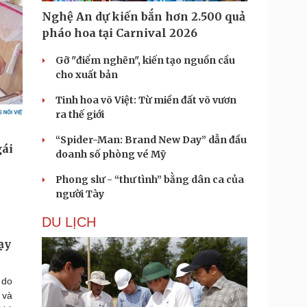
Nghệ An dự kiến bắn hơn 2.500 quả
pháo hoa tại Carnival 2026
Gỡ "điểm nghẽn", kiến tạo nguồn cầu
cho xuất bản
Tinh hoa võ Việt: Từ miền đất võ vươn
ra thế giới
“Spider-Man: Brand New Day” dẫn đầu
doanh số phòng vé Mỹ
Phong slư - “thư tình” bằng dân ca của
người Tày
DU LỊCH
ạy
 do
 và