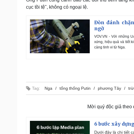
cục tồi tệ", không có ngoại lệ.
Đòn đánh chặn
ngờ
VOV.VN - Với những UA
xứng, hiệu quả và tiết 
càng tinh vi từ Nga.
Tag:
Nga
tổng thống Putin
phương Tây
tr
Mời quý độc giả theo
6 bước xây dựng
Dưới đây là chi tiết