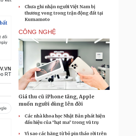
Chưa ghi nhận người Việt Nam bị
thương vong trong trận động đất tại
Kumamoto
bất
CÔNG NGHỆ
 đối
 ngày
V.VN
eo RT
Giá thu cũ iPhone tăng, Apple
muốn người dùng lên đời
gle
Các nhà khoa học Nhật Bản phát hiện
dấu hiệu của “hạt ma” trong vũ trụ
Vì sao các hãng từ bỏ pin tháo rời trên