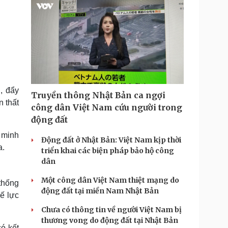
, đẩy
Truyền thông Nhật Bản ca ngợi
n thất
công dân Việt Nam cứu người trong
động đất
 minh
Động đất ở Nhật Bản: Việt Nam kịp thời
a.
triển khai các biện pháp bảo hộ công
dân
Một công dân Việt Nam thiệt mạng do
thống
động đất tại miền Nam Nhật Bản
ế lực
Chưa có thông tin về người Việt Nam bị
thương vong do động đất tại Nhật Bản
ó kết