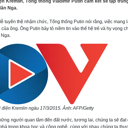
ện Kremlin, Tổng thống Vladimir Putin cam kết sẽ tập trun
Lịch thi đấu bóng đá
Xe máy
dân Nga.
Thế giới thể thao
Tư vấn
eSports
V
Hậu trường
 lễ tuyên thệ nhậm chức, Tổng thống Putin nói rằng, việc mang l
của ông. Ông Putin bày tỏ niềm tin vào thế hệ trẻ và hy vọng c
Văn hóa
Giải trí
D
 Nga.
Sân khấu - Điện ảnh
Nghệ sĩ
Văn học
Thời trang
Âm nhạc
Sao Việt
c
Di sản
ại điện Kremlin ngàu 17/3/2015. Ảnh: AFP/Getty
những người quan tâm đến đất nước, tương lai, chúng ta sẽ đạt
 phá trong khoa học và công nghệ, cùng với nhau chúng ta thực