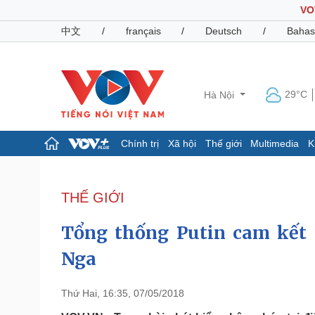
VO
中文
/
français
/
Deutsch
/
Bahas
29°C
Hà Nội
Chính trị
Xã hội
Thế giới
Multimedia
K
Chính trị
Xã hội
Đảng
Tin 24h
THẾ GIỚI
Tổ chức nhân sự
Dự báo thời tiết
Quốc hội
Giáo dục
Tổng thống Putin cam kết 
Nhận diện sự thật
Dấu ấn VOV
Việc làm
Nga
Biển đảo
Pháp luật
Quân sự - Quốc phòng
Thứ Hai, 16:35, 07/05/2018
Vụ án
Vũ khí