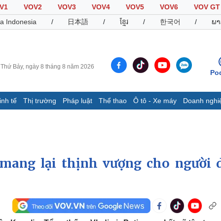
V1
VOV2
VOV3
VOV4
VOV5
VOV6
VOV GT
a Indonesia
/
日本語
/
ខ្មែរ
/
한국어
/
ພາ
Thứ Bảy, ngày 8 tháng 8 năm 2026
Po
inh tế
Thị trường
Pháp luật
Thể thao
Ô tô - Xe máy
Doanh nghi
Thế giới
Multimedia
K
Quan sát
Video
B
Cuộc sống đó đây
Ảnh
K
Hồ sơ
E-Magazine
mang lại thịnh vượng cho người 
Infographic
Thể thao
Ô tô - Xe máy
D
Bóng đá
Ô tô
T