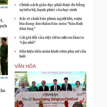
Chính sách giáo dục phải được đo bằng
sự tiến bộ, hạnh phúc của học sinh
Bác sĩ cảnh báo phim người lớn, rượu
bia đang âm thầm bào mòn "bản lĩnh
đàn ông"
Cái giá đắt của việc tiêm silicon làm to
"cậu nhỏ"
Dấu hiệu tiền mãn kinh sớm phụ nữ cần
biết
VĂN HÓA