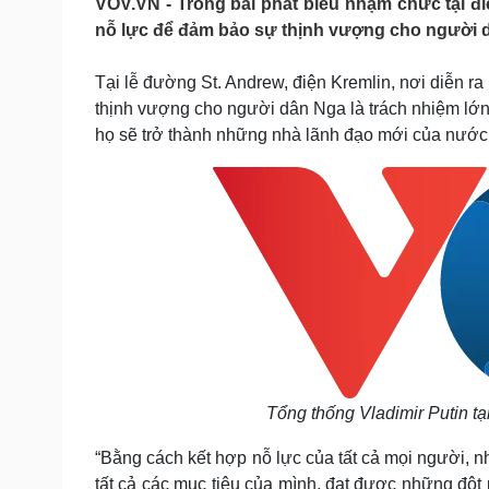
VOV.VN - Trong bài phát biểu nhậm chức tại đi
Tin nóng
Việt Nam
nỗ lực để đảm bảo sự thịnh vượng cho người 
Tư vấn luật
Phân tích
Tại lễ đường St. Andrew, điện Kremlin, nơi diễn ra
thịnh vượng cho người dân Nga là trách nhiệm lớn 
Sức khỏe
Đời sống
họ sẽ trở thành những nhà lãnh đạo mới của nước
Dinh dưỡng - món ngon
Nhà đẹp
Cây thuốc
Blog
Sản phụ khoa
Tình yêu - Gia đình
Nhi khoa
Nam khoa
Làm đẹp - giảm cân
Phòng mạch online
Ăn sạch sống khỏe
Cải chính
Tổng thống Vladimir Putin t
“Bằng cách kết hợp nỗ lực của tất cả mọi người, 
tất cả các mục tiêu của mình, đạt được những đột