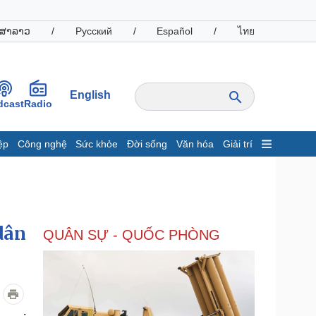
ສາລາວ
/
Русский
/
Español
/
ไทย
English
dcast
Radio
ệp
Công nghệ
Sức khỏe
Đời sống
Văn hóa
Giải trí
inh tế
Thị trường
ất động sản
Giá vàng
hởi nghiệp
Tiêu dùng
Tỷ giá
dân
QUÂN SỰ - QUỐC PHÒNG
Chứng khoán
Giá cà phê
oanh nghiệp
Công nghệ
hông tin doanh nghiệp
Sành điệu