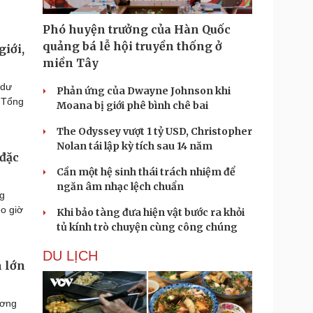
Phó huyện trưởng của Hàn Quốc
quảng bá lễ hội truyền thống ở
giới,
miền Tây
 dư
Phản ứng của Dwayne Johnson khi
ả Tổng
Moana bị giới phê bình chê bai
The Odyssey vượt 1 tỷ USD, Christopher
Nolan tái lập kỳ tích sau 14 năm
 đặc
Cần một hệ sinh thái trách nhiệm để
ngăn âm nhạc lệch chuẩn
ng
o giờ
Khi bảo tàng đưa hiện vật bước ra khỏi
tủ kính trò chuyện cùng công chúng
DU LỊCH
m lớn
ương