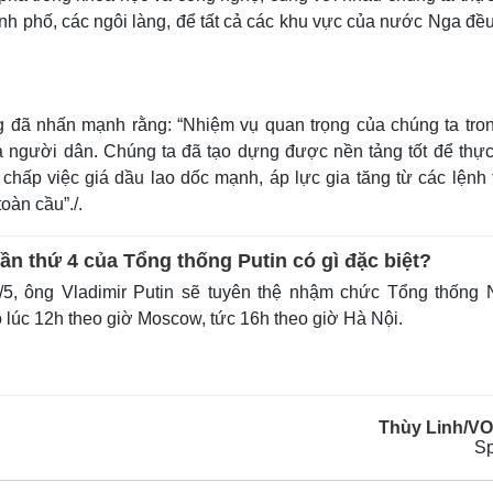
h phố, các ngôi làng, để tất cả các khu vực của nước Nga đều
g đã nhấn mạnh rằng: “Nhiệm vụ quan trọng của chúng ta tron
a người dân. Chúng ta đã tạo dựng được nền tảng tốt để thực
 chấp việc giá dầu lao dốc mạnh, áp lực gia tăng từ các lệnh 
oàn cầu”./.
ần thứ 4 của Tổng thống Putin có gì đặc biệt?
5, ông Vladimir Putin sẽ tuyên thệ nhậm chức Tổng thống 
 lúc 12h theo giờ Moscow, tức 16h theo giờ Hà Nội.
Thùy Linh/V
Sp