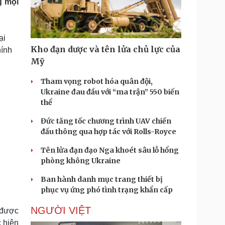
g mọi
Doanh nghiệp 24h
Tin Công nghệ
Doanh nhân
Trải nghiệm
ì cộng đồng
Chuyển đổi số
ại
Kho đạn dược và tên lửa chủ lực của
hính
u lịch
Podcast
Mỹ
Tư vấn
Câu chuyện thời sự
Săn Tour
Đọc truyện đêm khuya
Tham vọng robot hóa quân đội,
heck-in
Cửa sổ tình yêu
Ukraine đau đầu với “ma trận” 550 biến
Kể chuyện cho bé
thể
Hạt giống tâm hồn
Đức tăng tốc chương trình UAV chiến
đấu thông qua hợp tác với Rolls-Royce
Tên lửa đạn đạo Nga khoét sâu lỗ hổng
phòng không Ukraine
Ban hành danh mục trang thiết bị
phục vụ ứng phó tình trạng khẩn cấp
NGƯỜI VIỆT
 được
 hiện