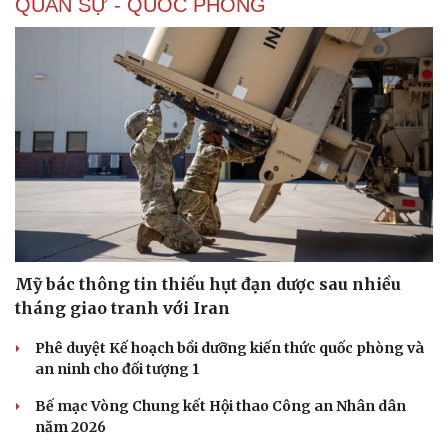
QUÂN SỰ - QUỐC PHÒNG
Sức khỏe
Đời sống
Dinh dưỡng - món ngon
Nhà đẹp
Cây thuốc
Blog
Sản phụ khoa
Tình yêu - Gia đình
Nhi khoa
Nam khoa
Mỹ bác thông tin thiếu hụt đạn dược sau nhiều
Làm đẹp - giảm cân
Phòng mạch online
tháng giao tranh với Iran
Ăn sạch sống khỏe
Phê duyệt Kế hoạch bồi dưỡng kiến thức quốc phòng và
an ninh cho đối tượng 1
Bế mạc Vòng Chung kết Hội thao Công an Nhân dân
năm 2026