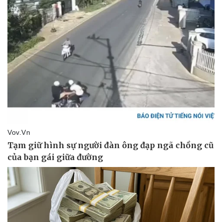
Thể thao
Ô tô - Xe máy
Bóng đá
Ô tô
Lịch thi đấu bóng đá
Xe máy
Thế giới thể thao
Tư vấn
eSports
Hậu trường