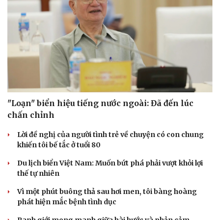
"Loạn" biển hiệu tiếng nước ngoài: Đã đến lúc
chấn chỉnh
Lời đề nghị của người tình trẻ về chuyện có con chung
khiến tôi bế tắc ở tuổi 80
Du lịch biển Việt Nam: Muốn bứt phá phải vượt khỏi lợi
thế tự nhiên
Vì một phút buông thả sau hơi men, tôi bàng hoàng
phát hiện mắc bệnh tình dục
Ranh giới mong manh giữa hài hước và phản cảm