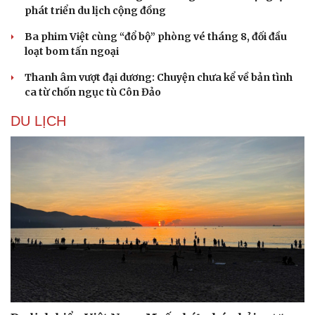
phát triển du lịch cộng đồng
Ba phim Việt cùng “đổ bộ” phòng vé tháng 8, đối đầu
loạt bom tấn ngoại
Thanh âm vượt đại dương: Chuyện chưa kể về bản tình
ca từ chốn ngục tù Côn Đảo
DU LỊCH
Du lịch
Podcast
Tư vấn
Câu chuyện thời sự
Săn Tour
Đọc truyện đêm khuya
check-in
Cửa sổ tình yêu
Kể chuyện cho bé