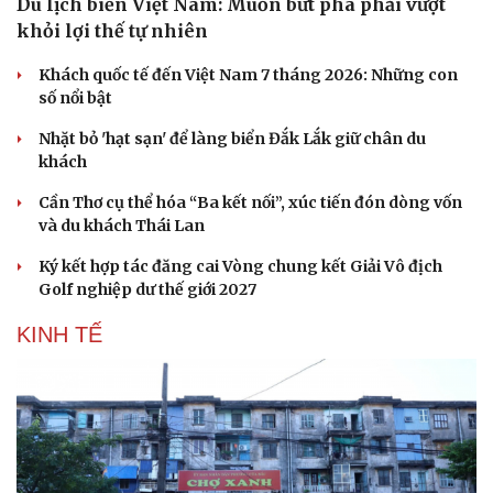
Du lịch biển Việt Nam: Muốn bứt phá phải vượt
Hạt giống tâm hồn
khỏi lợi thế tự nhiên
Khách quốc tế đến Việt Nam 7 tháng 2026: Những con
số nổi bật
Nhặt bỏ 'hạt sạn' để làng biển Đắk Lắk giữ chân du
khách
Cần Thơ cụ thể hóa “Ba kết nối”, xúc tiến đón dòng vốn
và du khách Thái Lan
Ký kết hợp tác đăng cai Vòng chung kết Giải Vô địch
Golf nghiệp dư thế giới 2027
KINH TẾ