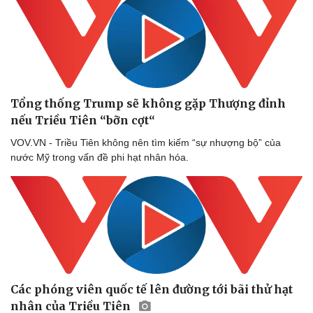
Doanh nghiệp
Công nghệ
Thông tin doanh nghiệp
Sành điệu
Doanh nghiệp 24h
Tin Công nghệ
Tổng thống Trump sẽ không gặp Thượng đỉnh
Doanh nhân
Trải nghiệm
nếu Triều Tiên “bỡn cợt“
Vì cộng đồng
Chuyển đổi số
VOV.VN - Triều Tiên không nên tìm kiếm “sự nhượng bộ” của
nước Mỹ trong vấn đề phi hạt nhân hóa.
Các phóng viên quốc tế lên đường tới bãi thử hạt
nhân của Triều Tiên