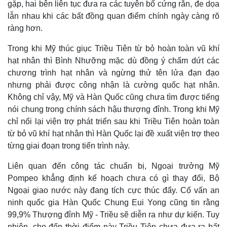
gặp, hai bên liên tục đưa ra các tuyên bố cứng rắn, đe dọa
lẫn nhau khi các bất đồng quan điểm chính ngày càng rõ
ràng hơn.
Trong khi Mỹ thúc giục Triều Tiên từ bỏ hoàn toàn vũ khí
hạt nhân thì Bình Nhưỡng mặc dù đồng ý chấm dứt các
chương trình hạt nhân và ngừng thử tên lửa đạn đạo
nhưng phải được công nhận là cường quốc hạt nhân.
Không chỉ vậy, Mỹ và Hàn Quốc cũng chưa tìm được tiếng
nói chung trong chính sách hậu thượng đỉnh. Trong khi Mỹ
chỉ nối lại viện trợ phát triển sau khi Triều Tiên hoàn toàn
từ bỏ vũ khí hạt nhân thì Hàn Quốc lại đề xuất viện trợ theo
từng giai đoạn trong tiến trình này.
Liên quan đến công tác chuẩn bị, Ngoại trưởng Mỹ
Pompeo khẳng định kế hoạch chưa có gì thay đổi, Bộ
Ngoại giao nước này đang tích cực thúc đẩy. Cố vấn an
ninh quốc gia Hàn Quốc Chung Eui Yong cũng tin rằng
99,9% Thượng đỉnh Mỹ - Triều sẽ diễn ra như dự kiến. Tuy
nhiên, cho đến thời điểm này Triều Tiên chưa đưa ra bất