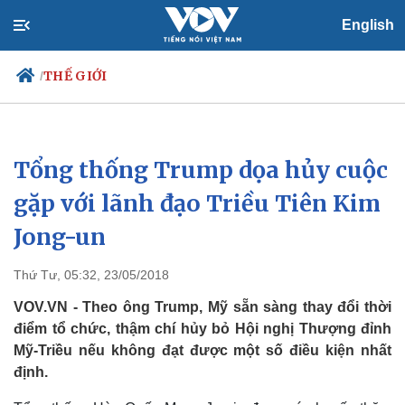
English
THẾ GIỚI
/
Tổng thống Trump dọa hủy cuộc
Chính trị
Xã hội
Đảng
Tin 24h
gặp với lãnh đạo Triều Tiên Kim
Tổ chức nhân sự
Dự báo thời tiết
Jong-un
Quốc hội
Giáo dục
Nhận diện sự thật
Dấu ấn VOV
Việc làm
Thứ Tư, 05:32, 23/05/2018
Biển đảo
VOV.VN - Theo ông Trump, Mỹ sẵn sàng thay đổi thời
điểm tổ chức, thậm chí hủy bỏ Hội nghị Thượng đỉnh
Mỹ-Triều nếu không đạt được một số điều kiện nhất
định.