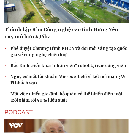
Thành lập Khu Công nghệ cao tỉnh Hưng Yên
quy mô hơn 496ha
Phê duyệt Chương trình KHCN và đổi mới sáng tạo quốc
gia về công nghệ chiến lược
Bắc Kinh triển khai “nhân viên” robot tại các công viên
Nguy cơ mất tài khoản Microsoft chỉ vì kết nối mạng Wi-
Fi khách sạn
Văn hóa
Giải trí
Một việc nhiều gia đình bỏ quên có thể khiến điện mặt
Sân khấu - Điện ảnh
Nghệ sĩ
trời giảm tới 40% hiệu suất
Văn học
Thời trang
Âm nhạc
Sao Việt
PODCAST
Di sản