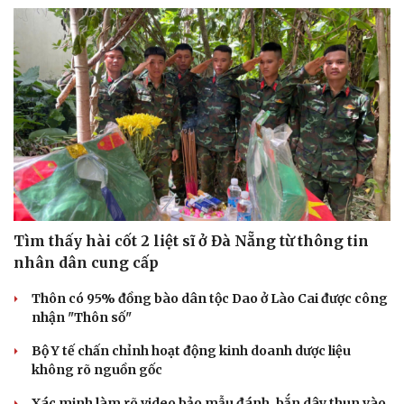
Tìm thấy hài cốt 2 liệt sĩ ở Đà Nẵng từ thông tin
nhân dân cung cấp
Thôn có 95% đồng bào dân tộc Dao ở Lào Cai được công
nhận "Thôn số"
Bộ Y tế chấn chỉnh hoạt động kinh doanh dược liệu
không rõ nguồn gốc
Cải chính
Xác minh làm rõ video bảo mẫu đánh, bắn dây thun vào