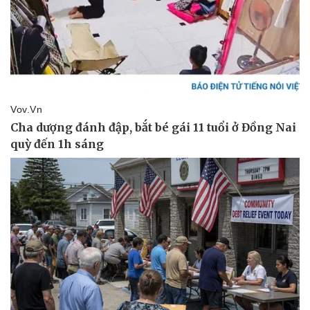
Vụ án
Vũ khí
Tin nóng
Việt Nam
Tư vấn luật
Phân tích