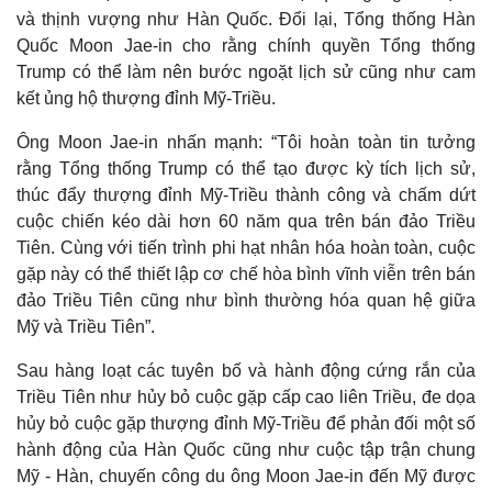
và thịnh vượng như Hàn Quốc. Đổi lại, Tổng thống Hàn
Quốc Moon Jae-in cho rằng chính quyền Tổng thống
Trump có thể làm nên bước ngoặt lịch sử cũng như cam
kết ủng hộ thượng đỉnh Mỹ-Triều.
Ông Moon Jae-in nhấn mạnh: “Tôi hoàn toàn tin tưởng
rằng Tổng thống Trump có thể tạo được kỳ tích lịch sử,
thúc đẩy thượng đỉnh Mỹ-Triều thành công và chấm dứt
cuộc chiến kéo dài hơn 60 năm qua trên bán đảo Triều
Tiên. Cùng với tiến trình phi hạt nhân hóa hoàn toàn, cuộc
gặp này có thể thiết lập cơ chế hòa bình vĩnh viễn trên bán
đảo Triều Tiên cũng như bình thường hóa quan hệ giữa
Thế giới
Multimedia
Mỹ và Triều Tiên”.
Quan sát
Video
Cuộc sống đó đây
Ảnh
Sau hàng loạt các tuyên bố và hành động cứng rắn của
Hồ sơ
E-Magazine
Triều Tiên như hủy bỏ cuộc gặp cấp cao liên Triều, đe dọa
Infographic
hủy bỏ cuộc gặp thượng đỉnh Mỹ-Triều để phản đối một số
hành động của Hàn Quốc cũng như cuộc tập trận chung
Mỹ - Hàn, chuyến công du ông Moon Jae-in đến Mỹ được