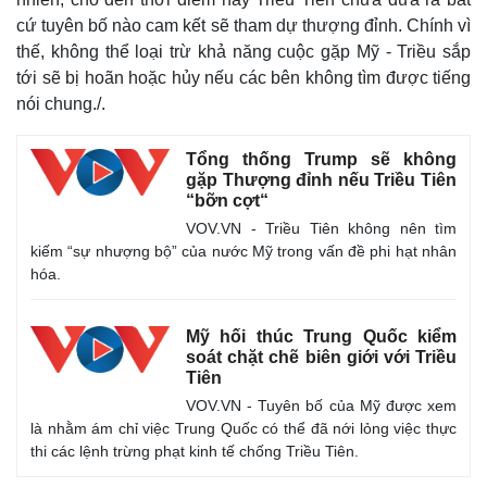
cứ tuyên bố nào cam kết sẽ tham dự thượng đỉnh. Chính vì
thế, không thể loại trừ khả năng cuộc gặp Mỹ - Triều sắp
tới sẽ bị hoãn hoặc hủy nếu các bên không tìm được tiếng
nói chung./.
Tổng thống Trump sẽ không
gặp Thượng đỉnh nếu Triều Tiên
“bỡn cợt“
VOV.VN - Triều Tiên không nên tìm
kiếm “sự nhượng bộ” của nước Mỹ trong vấn đề phi hạt nhân
hóa.
Mỹ hối thúc Trung Quốc kiểm
soát chặt chẽ biên giới với Triều
Tiên
Kinh tế
Thị trường
VOV.VN - Tuyên bố của Mỹ được xem
Bất động sản
Giá vàng
là nhằm ám chỉ việc Trung Quốc có thể đã nới lỏng việc thực
Khởi nghiệp
Tiêu dùng
thi các lệnh trừng phạt kinh tế chống Triều Tiên.
Tỷ giá
Chứng khoán