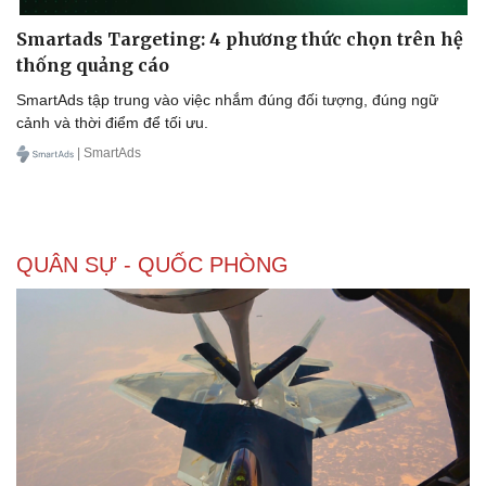
Smartads Targeting: 4 phương thức chọn trên hệ
thống quảng cáo
SmartAds tập trung vào việc nhắm đúng đối tượng, đúng ngữ
Doanh nghiệp
Công nghệ
cảnh và thời điểm để tối ưu.
Thông tin doanh nghiệp
Sành điệu
| SmartAds
Doanh nghiệp 24h
Tin Công nghệ
Doanh nhân
Trải nghiệm
Vì cộng đồng
Chuyển đổi số
QUÂN SỰ - QUỐC PHÒNG