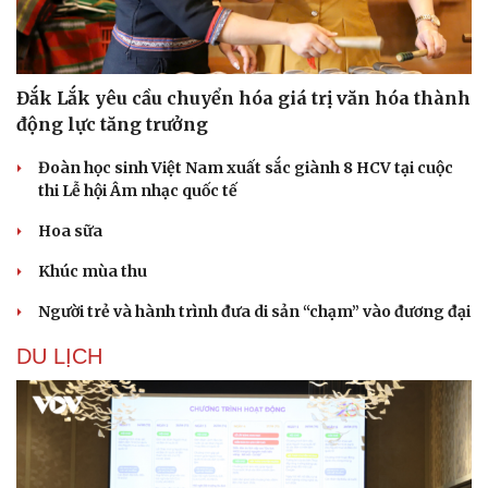
Đắk Lắk yêu cầu chuyển hóa giá trị văn hóa thành
động lực tăng trưởng
Đoàn học sinh Việt Nam xuất sắc giành 8 HCV tại cuộc
thi Lễ hội Âm nhạc quốc tế
Hoa sữa
Khúc mùa thu
Người trẻ và hành trình đưa di sản “chạm” vào đương đại
Văn hóa
Giải trí
Sân khấu - Điện ảnh
Nghệ sĩ
DU LỊCH
Văn học
Thời trang
Âm nhạc
Sao Việt
Di sản