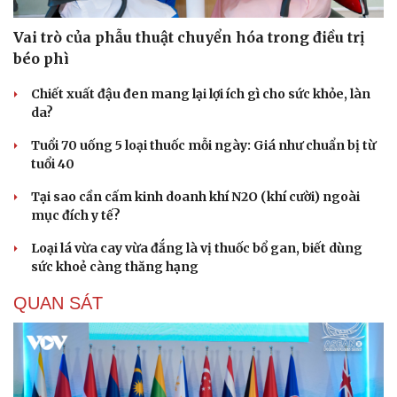
Vai trò của phẫu thuật chuyển hóa trong điều trị
béo phì
Chiết xuất đậu đen mang lại lợi ích gì cho sức khỏe, làn
da?
Tuổi 70 uống 5 loại thuốc mỗi ngày: Giá như chuẩn bị từ
tuổi 40
Tại sao cần cấm kinh doanh khí N2O (khí cười) ngoài
mục đích y tế?
Loại lá vừa cay vừa đắng là vị thuốc bổ gan, biết dùng
sức khoẻ càng thăng hạng
QUAN SÁT