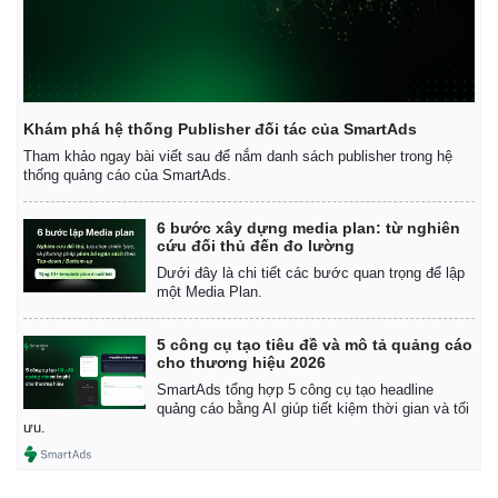
Khám phá hệ thống Publisher đối tác của SmartAds
Tham khảo ngay bài viết sau để nắm danh sách publisher trong hệ
thống quảng cáo của SmartAds.
6 bước xây dựng media plan: từ nghiên
cứu đối thủ đến đo lường
Dưới đây là chi tiết các bước quan trọng để lập
một Media Plan.
5 công cụ tạo tiêu đề và mô tả quảng cáo
cho thương hiệu 2026
Kinh tế
Thị trường
SmartAds tổng hợp 5 công cụ tạo headline
quảng cáo bằng AI giúp tiết kiệm thời gian và tối
Bất động sản
Giá vàng
ưu.
Khởi nghiệp
Tiêu dùng
Tỷ giá
Chứng khoán