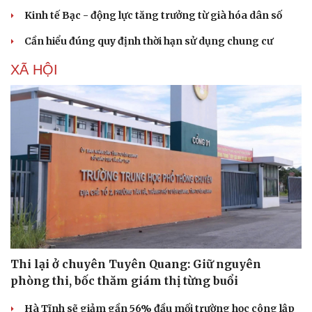
Kinh tế Bạc - động lực tăng trưởng từ già hóa dân số
Cần hiểu đúng quy định thời hạn sử dụng chung cư
XÃ HỘI
Du lịch
Podcast
Thi lại ở chuyên Tuyên Quang: Giữ nguyên
Tư vấn
Câu chuyện thời sự
Săn Tour
Đọc truyện đêm khuya
phòng thi, bốc thăm giám thị từng buổi
check-in
Cửa sổ tình yêu
Hà Tĩnh sẽ giảm gần 56% đầu mối trường học công lập
Kể chuyện cho bé