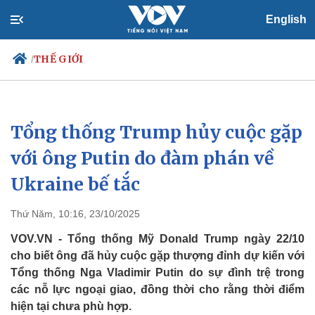
English
THẾ GIỚI
/
Tổng thống Trump hủy cuộc gặp
Chính trị
Xã hội
Đảng
Tin 24h
với ông Putin do đàm phán về
Tổ chức nhân sự
Dự báo thời tiết
Ukraine bế tắc
Quốc hội
Giáo dục
Nhận diện sự thật
Dấu ấn VOV
Việc làm
Thứ Năm, 10:16, 23/10/2025
Biển đảo
VOV.VN - Tổng thống Mỹ Donald Trump ngày 22/10
cho biết ông đã hủy cuộc gặp thượng đỉnh dự kiến với
Tổng thống Nga Vladimir Putin do sự đình trệ trong
các nỗ lực ngoại giao, đồng thời cho rằng thời điểm
hiện tại chưa phù hợp.