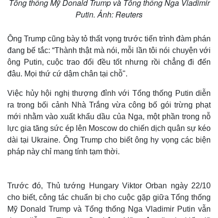
Tổng thống Mỹ Donald Trump và Tổng thống Nga Vladimir
Putin. Ảnh: Reuters
Ông Trump cũng bày tỏ thất vọng trước tiến trình đàm phán
đang bế tắc: “Thành thật mà nói, mỗi lần tôi nói chuyện với
ông Putin, cuộc trao đổi đều tốt nhưng rồi chẳng đi đến
đâu. Mọi thứ cứ dậm chân tại chỗ".
Việc hủy hội nghị thượng đỉnh với Tổng thống Putin diễn
ra trong bối cảnh Nhà Trắng vừa công bố gói trừng phạt
mới nhằm vào xuất khẩu dầu của Nga, một phần trong nỗ
lực gia tăng sức ép lên Moscow do chiến dịch quân sự kéo
dài tại Ukraine. Ông Trump cho biết ông hy vọng các biện
pháp này chỉ mang tính tạm thời.
Trước đó, Thủ tướng Hungary Viktor Orban ngày 22/10
cho biết, công tác chuẩn bị cho cuộc gặp giữa Tổng thống
Mỹ Donald Trump và Tổng thống Nga Vladimir Putin vẫn