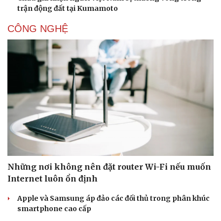
trận động đất tại Kumamoto
CÔNG NGHỆ
Sức khỏe
Đời sống
Dinh dưỡng - món ngon
Nhà đẹp
Cây thuốc
Blog
Sản phụ khoa
Tình yêu - Gia đình
Nhi khoa
Nam khoa
Làm đẹp - giảm cân
Phòng mạch online
Ăn sạch sống khỏe
Những nơi không nên đặt router Wi-Fi nếu muốn
Internet luôn ổn định
Apple và Samsung áp đảo các đối thủ trong phân khúc
smartphone cao cấp