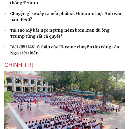
thống Trump
Chuyện gì sẽ xảy ra nếu phát xít Đức xâm lược Anh vào
năm 1940?
Tại sao Mỹ bất ngờ ngừng ném bom Iran dù ông
Trump từng rất cả quyết?
Biệt đội UAV tử thần của Ukraine chuyên tấn công tàu
Nga trên biển
CHÍNH TRỊ