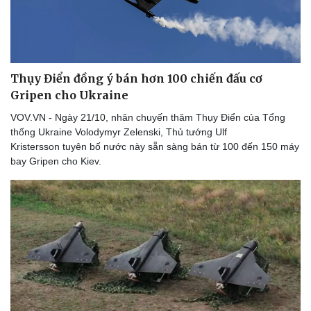
Thể thao
Ô tô - Xe máy
Bóng đá
Ô tô
Lịch thi đấu bóng đá
Xe máy
Thế giới thể thao
Tư vấn
eSports
Thụy Điển đồng ý bán hơn 100 chiến đấu cơ
Hậu trường
Gripen cho Ukraine
VOV.VN - Ngày 21/10, nhân chuyến thăm Thụy Điển của Tổng
thống Ukraine Volodymyr Zelenski, Thủ tướng Ulf
Kristersson tuyên bố nước này sẵn sàng bán từ 100 đến 150 máy
bay Gripen cho Kiev.