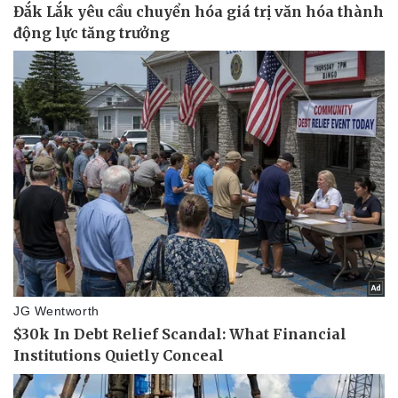
Vụ án
Vũ khí
Tin nóng
Việt Nam
Tư vấn luật
Phân tích