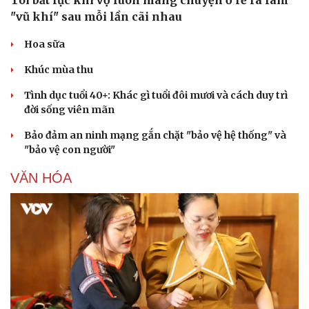
Tôi bất lực khi vợ luôn mang chuyện ở rể ra làm
"vũ khí" sau mỗi lần cãi nhau
Hoa sữa
Khúc mùa thu
Tình dục tuổi 40+: Khác gì tuổi đôi mươi và cách duy trì
đời sống viên mãn
Bảo đảm an ninh mạng gắn chặt "bảo vệ hệ thống" và
"bảo vệ con người"
VĂN HÓA