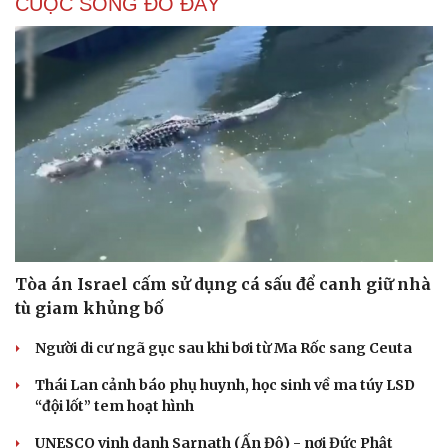
CUỘC SỐNG ĐÓ ĐÂY
Tòa án Israel cấm sử dụng cá sấu để canh giữ nhà
tù giam khủng bố
Người di cư ngã gục sau khi bơi từ Ma Rốc sang Ceuta
Thái Lan cảnh báo phụ huynh, học sinh về ma túy LSD
“đội lốt” tem hoạt hình
UNESCO vinh danh Sarnath (Ấn Độ) - nơi Đức Phật