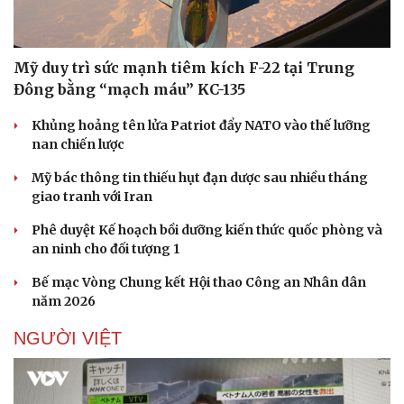
Mỹ duy trì sức mạnh tiêm kích F-22 tại Trung
Đông bằng “mạch máu” KC-135
Khủng hoảng tên lửa Patriot đẩy NATO vào thế lưỡng
nan chiến lược
Mỹ bác thông tin thiếu hụt đạn dược sau nhiều tháng
giao tranh với Iran
Phê duyệt Kế hoạch bồi dưỡng kiến thức quốc phòng và
an ninh cho đối tượng 1
Bế mạc Vòng Chung kết Hội thao Công an Nhân dân
năm 2026
NGƯỜI VIỆT