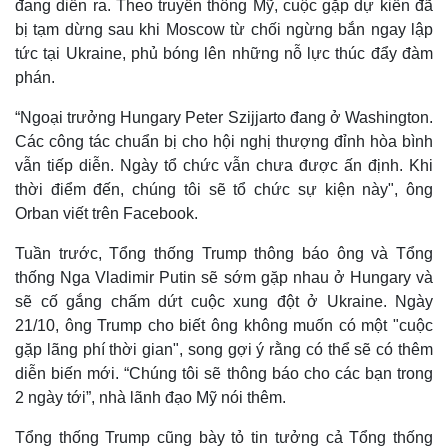
đang diễn ra. Theo truyền thông Mỹ, cuộc gặp dự kiến đã
bị tạm dừng sau khi Moscow từ chối ngừng bắn ngay lập
tức tại Ukraine, phủ bóng lên những nỗ lực thúc đẩy đàm
phán.
“Ngoại trưởng Hungary Peter Szijjarto đang ở Washington.
Các công tác chuẩn bị cho hội nghị thượng đỉnh hòa bình
vẫn tiếp diễn. Ngày tổ chức vẫn chưa được ấn định. Khi
thời điểm đến, chúng tôi sẽ tổ chức sự kiện này", ông
Orban viết trên Facebook.
Tuần trước, Tổng thống Trump thông báo ông và Tổng
thống Nga Vladimir Putin sẽ sớm gặp nhau ở Hungary và
Thế giới
Multimedia
sẽ cố gắng chấm dứt cuộc xung đột ở Ukraine. Ngày
Quan sát
Video
21/10, ông Trump cho biết ông không muốn có một "cuộc
Cuộc sống đó đây
Ảnh
gặp lãng phí thời gian", song gợi ý rằng có thể sẽ có thêm
Hồ sơ
E-Magazine
diễn biến mới. “Chúng tôi sẽ thông báo cho các bạn trong
Infographic
2 ngày tới”, nhà lãnh đạo Mỹ nói thêm.
Tổng thống Trump cũng bày tỏ tin tưởng cả Tổng thống