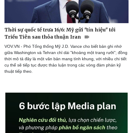
Doanh nghiệp
Công nghệ
Thời sự quốc tế trưa 16/6: Mỹ gửi "tín hiệu" tới
Thông tin doanh nghiệp
Sành điệu
Triều Tiên sau thỏa thuận Iran
Doanh nghiệp 24h
Tin Công nghệ
VOV.VN - Phó Tổng thống Mỹ J.D. Vance cho biết bản ghi nhớ
Doanh nhân
Trải nghiệm
giữa Washington và Tehran chỉ dài "khoảng một trang rưỡi"; đồng
Vì cộng đồng
Chuyển đổi số
thời mô tả đây là một văn bản mang tính khung, với nhiều chi tiết
cụ thể sẽ tiếp tục được thảo luận trong các vòng đàm phán kỹ
thuật tiếp theo.