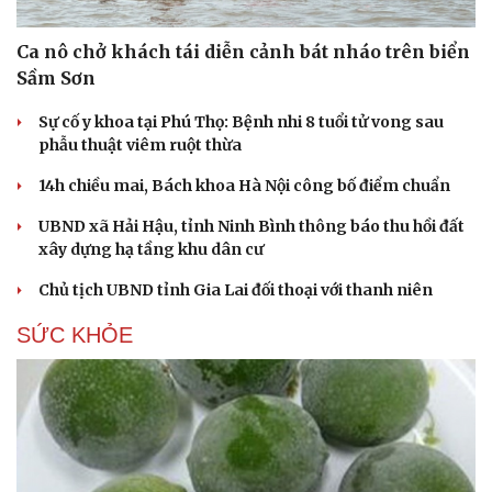
Ca nô chở khách tái diễn cảnh bát nháo trên biển
Sầm Sơn
Sự cố y khoa tại Phú Thọ: Bệnh nhi 8 tuổi tử vong sau
phẫu thuật viêm ruột thừa
14h chiều mai, Bách khoa Hà Nội công bố điểm chuẩn
UBND xã Hải Hậu, tỉnh Ninh Bình thông báo thu hồi đất
xây dựng hạ tầng khu dân cư
Chủ tịch UBND tỉnh Gia Lai đối thoại với thanh niên
SỨC KHỎE