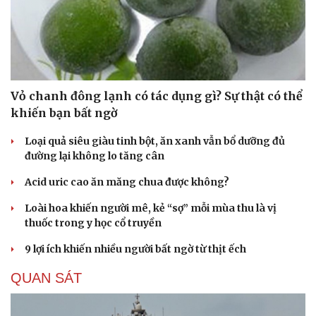
Vỏ chanh đông lạnh có tác dụng gì? Sự thật có thể
khiến bạn bất ngờ
Loại quả siêu giàu tinh bột, ăn xanh vẫn bổ dưỡng đủ
đường lại không lo tăng cân
Acid uric cao ăn măng chua được không?
Loài hoa khiến người mê, kẻ “sợ” mỗi mùa thu là vị
thuốc trong y học cổ truyền
9 lợi ích khiến nhiều người bất ngờ từ thịt ếch
QUAN SÁT
Cải chính