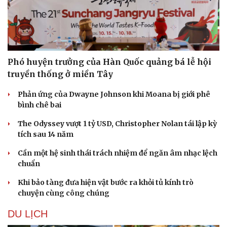
Phó huyện trưởng của Hàn Quốc quảng bá lễ hội
truyền thống ở miền Tây
Phản ứng của Dwayne Johnson khi Moana bị giới phê
bình chê bai
The Odyssey vượt 1 tỷ USD, Christopher Nolan tái lập kỳ
tích sau 14 năm
Cần một hệ sinh thái trách nhiệm để ngăn âm nhạc lệch
chuẩn
Khi bảo tàng đưa hiện vật bước ra khỏi tủ kính trò
chuyện cùng công chúng
DU LỊCH