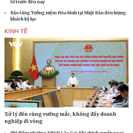
từ trước đến nay
Bảo tàng Tưởng niệm Hòa bình tại Nhật Bản đón lượng
khách kỷ lục
KINH TẾ
Du lịch
Podcast
Tư vấn
Câu chuyện thời sự
Xử lý đến cùng vướng mắc, không đẩy doanh
Săn Tour
Đọc truyện đêm khuya
nghiệp đi vòng
check-in
Cửa sổ tình yêu
Kể chuyện cho bé