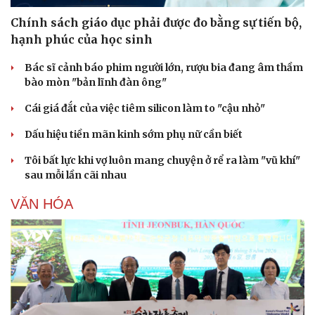
Chính sách giáo dục phải được đo bằng sự tiến bộ,
hạnh phúc của học sinh
Bác sĩ cảnh báo phim người lớn, rượu bia đang âm thầm
bào mòn "bản lĩnh đàn ông"
Cái giá đắt của việc tiêm silicon làm to "cậu nhỏ"
Dấu hiệu tiền mãn kinh sớm phụ nữ cần biết
Tôi bất lực khi vợ luôn mang chuyện ở rể ra làm "vũ khí"
sau mỗi lần cãi nhau
VĂN HÓA
Văn hóa
Giải trí
Sân khấu - Điện ảnh
Nghệ sĩ
Văn học
Thời trang
Âm nhạc
Sao Việt
Di sản