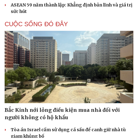
ASEAN 59 năm thành lập: Khẳng định bản lĩnh và giá trị
sức hút
CUỘC SỐNG ĐÓ ĐÂY
Bắc Kinh nới lỏng điều kiện mua nhà đối với
người không có hộ khẩu
Tòa án Israel cấm sử dụng cá sấu để canh giữ nhà tù
giam khủng bố