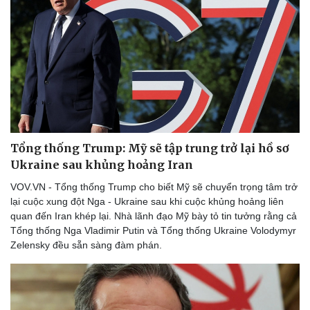
Thể thao
Ô tô - Xe máy
Bóng đá
Ô tô
Lịch thi đấu bóng đá
Xe máy
Thế giới thể thao
Tư vấn
eSports
Hậu trường
Tổng thống Trump: Mỹ sẽ tập trung trở lại hồ sơ
Ukraine sau khủng hoảng Iran
VOV.VN - Tổng thống Trump cho biết Mỹ sẽ chuyển trọng tâm trở
lại cuộc xung đột Nga - Ukraine sau khi cuộc khủng hoảng liên
quan đến Iran khép lại. Nhà lãnh đạo Mỹ bày tỏ tin tưởng rằng cả
Tổng thống Nga Vladimir Putin và Tổng thống Ukraine Volodymyr
Zelensky đều sẵn sàng đàm phán.