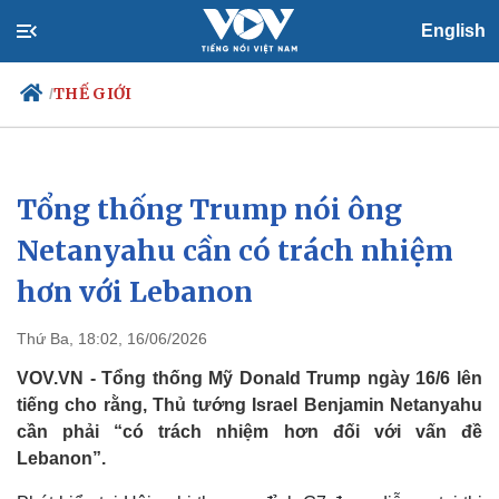
English
THẾ GIỚI
/
Tổng thống Trump nói ông
Chính trị
Xã hội
Đảng
Tin 24h
Netanyahu cần có trách nhiệm
Tổ chức nhân sự
Dự báo thời tiết
hơn với Lebanon
Quốc hội
Giáo dục
Nhận diện sự thật
Dấu ấn VOV
Việc làm
Thứ Ba, 18:02, 16/06/2026
Biển đảo
VOV.VN - Tổng thống Mỹ Donald Trump ngày 16/6 lên
tiếng cho rằng, Thủ tướng Israel Benjamin Netanyahu
cần phải “có trách nhiệm hơn đối với vấn đề
Lebanon”.