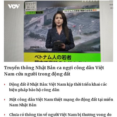
Sức khỏe
Đời sống
Dinh dưỡng - món ngon
Nhà đẹp
Cây thuốc
Blog
Sản phụ khoa
Tình yêu - Gia đình
Nhi khoa
Truyền thông Nhật Bản ca ngợi công dân Việt
Nam khoa
Nam cứu người trong động đất
Làm đẹp - giảm cân
Phòng mạch online
Động đất ở Nhật Bản: Việt Nam kịp thời triển khai các
Ăn sạch sống khỏe
biện pháp bảo hộ công dân
Một công dân Việt Nam thiệt mạng do động đất tại miền
Nam Nhật Bản
Chưa có thông tin về người Việt Nam bị thương vong do