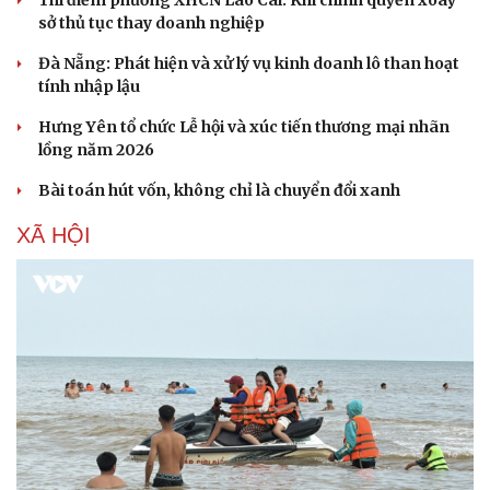
Thí điểm phường XHCN Lào Cai: Khi chính quyền xoay
Hạt giống tâm hồn
sở thủ tục thay doanh nghiệp
Đà Nẵng: Phát hiện và xử lý vụ kinh doanh lô than hoạt
tính nhập lậu
Hưng Yên tổ chức Lễ hội và xúc tiến thương mại nhãn
lồng năm 2026
Bài toán hút vốn, không chỉ là chuyển đổi xanh
XÃ HỘI