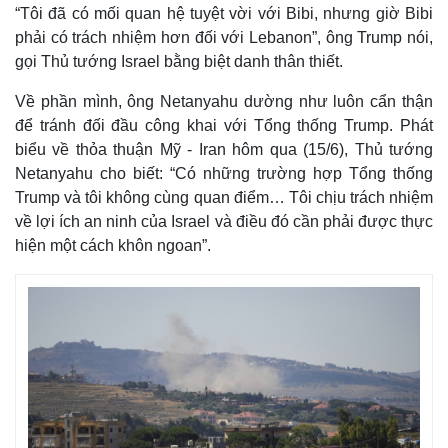
“Tôi đã có mối quan hệ tuyệt vời với Bibi, nhưng giờ Bibi
phải có trách nhiệm hơn đối với Lebanon”, ông Trump nói,
gọi Thủ tướng Israel bằng biệt danh thân thiết.
Về phần mình, ông Netanyahu dường như luôn cẩn thận
để tránh đối đầu công khai với Tổng thống Trump. Phát
biểu về thỏa thuận Mỹ - Iran hôm qua (15/6), Thủ tướng
Netanyahu cho biết: “Có những trường hợp Tổng thống
Trump và tôi không cùng quan điểm… Tôi chịu trách nhiệm
về lợi ích an ninh của Israel và điều đó cần phải được thực
hiện một cách khôn ngoan”.
Thế giới
Multimedia
Quan sát
Video
Cuộc sống đó đây
Ảnh
Hồ sơ
E-Magazine
Infographic