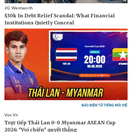
Vụ án
Vũ khí
Tin nóng
Việt Nam
Tư vấn luật
Phân tích