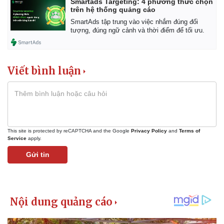
Smartads Targeting: 4 phương thức chọn
trên hệ thống quảng cáo
SmartAds tập trung vào việc nhắm đúng đối
tượng, đúng ngữ cảnh và thời điểm để tối ưu.
Viết bình luận
This site is protected by reCAPTCHA and the Google
Privacy Policy
and
Terms of
Service
apply.
Gửi tin
Kinh tế
Thị trường
Bất động sản
Giá vàng
Khởi nghiệp
Tiêu dùng
Tỷ giá
Chứng khoán