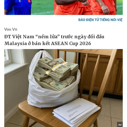
Vụ án
Vũ khí
Tin nóng
Việt Nam
Tư vấn luật
Phân tích