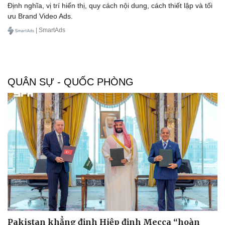
Định nghĩa, vị trí hiển thị, quy cách nội dung, cách thiết lập và tối
ưu Brand Video Ads.
| SmartAds
Sức khỏe
Đời sống
QUÂN SỰ - QUỐC PHÒNG
Dinh dưỡng - món ngon
Nhà đẹp
Cây thuốc
Blog
Sản phụ khoa
Tình yêu - Gia đình
Nhi khoa
Nam khoa
Làm đẹp - giảm cân
Phòng mạch online
Ăn sạch sống khỏe
Pakistan khẳng định Hiệp định Mecca “hoàn