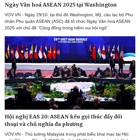
Ngày Văn hoá ASEAN 2025 tại Washington
VOV.VN - Ngày 29/10, tại thủ đô Washington, Mỹ, câu lạc bộ Phu
nhân Phu quân ASEAN (ASC) đã tổ chức Ngày Văn hoá ASEAN
2025 với chủ đề “Cộng đồng trong niềm vui hội ngộ”.
Doanh nghiệp
Công nghệ
Thông tin doanh nghiệp
Sành điệu
Doanh nghiệp 24h
Tin Công nghệ
Doanh nhân
Trải nghiệm
Vì cộng đồng
Chuyển đổi số
Hội nghị EAS 20: ASEAN kêu gọi thúc đẩy đối
thoại và chủ nghĩa đa phương
VOV.VN - Thủ tướng Malaysia trong phát biểu khai mạc tại Hội