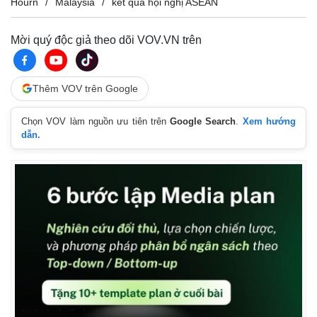
Hourn
Malaysia
kết quả hội nghị ASEAN
Giá cà phê
Mời quý độc giả theo dõi VOV.VN trên
Thêm VOV trên Google
Chọn VOV làm nguồn ưu tiên trên
Google Search
.
Xem hướng
dẫn.