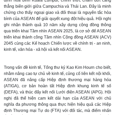
định hòa bình Kuala Lumpur, chính thức chấm dứt căng
thẳng biên giới giữa Campuchia và Thái Lan. Đây là minh
chứng cho thấy ngoại giao và đối thoại là nguyên tắc hòa
bình của ASEAN để giải quyết xung đột hiệu quả. Hội nghị
ghi nhận thành quả 10 năm xây dựng cộng đồng thông
qua triển khai Tầm nhìn ASEAN 2025, là cơ sở để ASEAN
triển khai thành công Tầm nhìn Cộng đồng ASEAN (ACV)
2045 cùng các Kế hoạch Chiến lược về chính trị - an ninh,
kinh tế, văn hóa - xã hội và kết nối ASEAN.
Trong vấn đề kinh tế, Tổng thư ký Kao Kim Hourn cho biết,
nhằm nâng cao tự chủ về kinh tế, củng cố liên kết nội khối,
Thế giới
Multimedia
ASEAN đã nâng cấp Hiệp định thương mại hàng hóa
Quan sát
Video
(ATIGA), cơ bản hoàn tất Hiệp định khung kinh tế số
Cuộc sống đó đây
Ảnh
Hồ sơ
E-Magazine
(DEFA), và thúc đẩy kết nối Lưới điện ASEAN (APG). Hội
Infographic
nghị đã thể hiện cam kết dài hạn của ASEAN với chủ
nghĩa đa phương thông qua thực hiện hiệu quả các Hiệp
định Thương mại Tự do (FTA) với đối tác, mà điểm nhấn