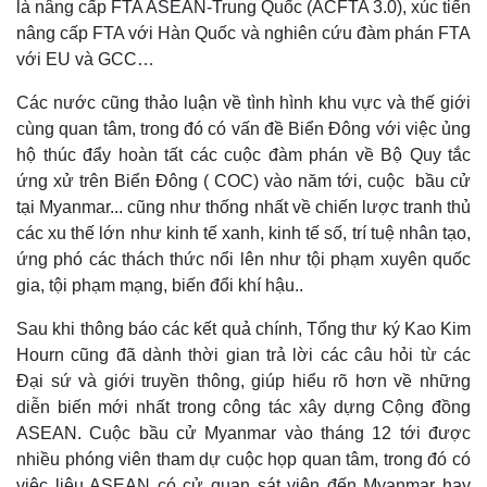
là nâng cấp FTA ASEAN-Trung Quốc (ACFTA 3.0), xúc tiến
nâng cấp FTA với Hàn Quốc và nghiên cứu đàm phán FTA
với EU và GCC…
Các nước cũng thảo luận về tình hình khu vực và thế giới
cùng quan tâm, trong đó có vấn đề Biển Đông với việc ủng
hộ thúc đẩy hoàn tất các cuộc đàm phán về Bộ Quy tắc
ứng xử trên Biển Đông ( COC) vào năm tới, cuộc bầu cử
tại Myanmar... cũng như thống nhất về chiến lược tranh thủ
các xu thế lớn như kinh tế xanh, kinh tế số, trí tuệ nhân tạo,
ứng phó các thách thức nổi lên như tội phạm xuyên quốc
gia, tội phạm mạng, biến đổi khí hậu..
Sau khi thông báo các kết quả chính, Tổng thư ký Kao Kim
Hourn cũng đã dành thời gian trả lời các câu hỏi từ các
Đại sứ và giới truyền thông, giúp hiểu rõ hơn về những
diễn biến mới nhất trong công tác xây dựng Cộng đồng
ASEAN. Cuộc bầu cử Myanmar vào tháng 12 tới được
nhiều phóng viên tham dự cuộc họp quan tâm, trong đó có
việc liệu ASEAN có cử quan sát viên đến Myanmar hay