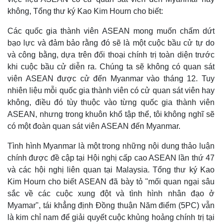
không, Tổng thư ký Kao Kim Hourn cho biết:
Các quốc gia thành viên ASEAN mong muốn chấm dứt
bạo lực và đảm bảo rằng đó sẽ là một cuộc bầu cử tự do
và công bằng, dựa trên đối thoại chính trị toàn diện trước
khi cuộc bầu cử diễn ra. Chúng ta sẽ không có quan sát
viên ASEAN được cử đến Myanmar vào tháng 12. Tuy
nhiên liệu mỗi quốc gia thành viên có cử quan sát viên hay
không, điều đó tùy thuộc vào từng quốc gia thành viên
ASEAN, nhưng trong khuôn khổ tập thể, tôi không nghĩ sẽ
có một đoàn quan sát viên ASEAN đến Myanmar.
Tình hình Myanmar là một trong những nội dung thảo luận
chính được đề cập tại Hội nghị cấp cao ASEAN lần thứ 47
và các hội nghị liên quan tại Malaysia. Tổng thư ký Kao
Kim Hourn cho biết ASEAN đã bày tỏ "mối quan ngại sâu
sắc về các cuộc xung đột và tình hình nhân đạo ở
Myamar", tái khẳng định Đồng thuận Năm điểm (5PC) vẫn
là kim chỉ nam để giải quyết cuộc khủng hoảng chính trị tại