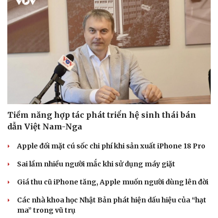
Tiềm năng hợp tác phát triển hệ sinh thái bán
dẫn Việt Nam-Nga
Văn hóa
Giải trí
Apple đối mặt cú sốc chi phí khi sản xuất iPhone 18 Pro
Sân khấu - Điện ảnh
Nghệ sĩ
Sai lầm nhiều người mắc khi sử dụng máy giặt
Văn học
Thời trang
Âm nhạc
Sao Việt
Giá thu cũ iPhone tăng, Apple muốn người dùng lên đời
Di sản
Các nhà khoa học Nhật Bản phát hiện dấu hiệu của “hạt
ma” trong vũ trụ