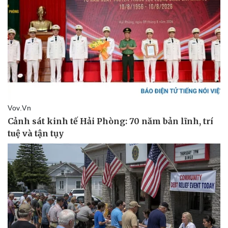
Thể thao
Ô tô - Xe máy
Bóng đá
Ô tô
Lịch thi đấu bóng đá
Xe máy
Thế giới thể thao
Tư vấn
eSports
Hậu trường