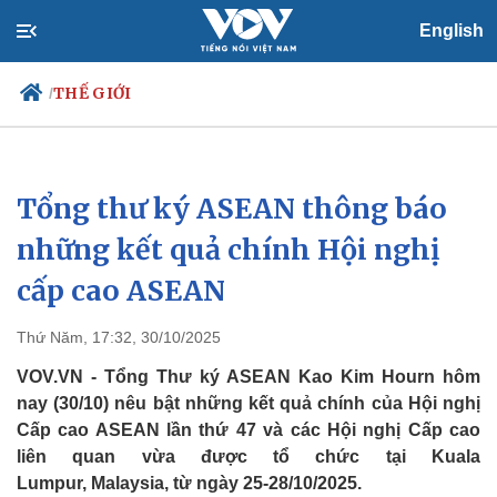
English
THẾ GIỚI
/
Tổng thư ký ASEAN thông báo
Chính trị
Xã hội
Đảng
Tin 24h
những kết quả chính Hội nghị
Tổ chức nhân sự
Dự báo thời tiết
cấp cao ASEAN
Quốc hội
Giáo dục
Nhận diện sự thật
Dấu ấn VOV
Việc làm
Thứ Năm, 17:32, 30/10/2025
Biển đảo
VOV.VN - Tổng Thư ký ASEAN Kao Kim Hourn hôm
nay (30/10) nêu bật những kết quả chính của Hội nghị
Cấp cao ASEAN lần thứ 47 và các Hội nghị Cấp cao
liên quan vừa được tổ chức tại Kuala
Lumpur, Malaysia, từ ngày 25-28/10/2025.