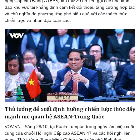
nghị Cấp cao Đông Á (EAS) lần thứ 20 đã kêu gọi các nhà lãnh
đạo khu vực tái khẳng định cam kết đối thoại, tăng cường hợp tác
và chủ nghĩa đa phương ứng phó hiệu quả với các thách thức
chiến lược và nhân đạo toàn cầu.
Thủ tướng đề xuất định hướng chiến lược thúc đẩy
mạnh mẽ quan hệ ASEAN-Trung Quốc
VOV.VN - Sáng 28/10, tại Kuala Lumpur, trong ngày làm việc cuối
cùng của chuỗi Hội nghị Cấp cao ASEAN 47 và các hội nghị liên
quan, Thủ tướng Phạm Minh Chính cùng các nhà lãnh đạo