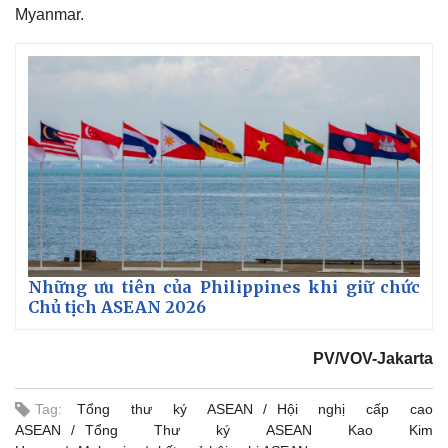
Myanmar.
Những ưu tiên của Philippines khi giữ chức
Chủ tịch ASEAN 2026
Kinh tế
Thị trường
PV/VOV-Jakarta
Bất động sản
Giá vàng
Khởi nghiệp
Tiêu dùng
Tag:
Tổng thư ký ASEAN
Hội nghị cấp cao
Tỷ giá
ASEAN
Tổng Thư ký ASEAN Kao Kim
Chứng khoán