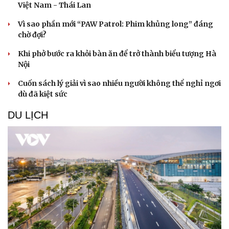
Việt Nam - Thái Lan
Vì sao phần mới “PAW Patrol: Phim khủng long” đáng
chờ đợi?
Khi phở bước ra khỏi bàn ăn để trở thành biểu tượng Hà
Nội
Cuốn sách lý giải vì sao nhiều người không thể nghỉ ngơi
dù đã kiệt sức
DU LỊCH
Du lịch
Podcast
Tư vấn
Câu chuyện thời sự
Săn Tour
Đọc truyện đêm khuya
check-in
Cửa sổ tình yêu
Kể chuyện cho bé