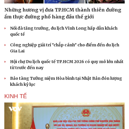
Những hương vị đưa TP.HCM thành thiên đường
Văn hóa
Giải trí
ẩm thực đường phố hàng đầu thế giới
Sân khấu - Điện ảnh
Nghệ sĩ
Văn học
Thời trang
Nối đà tăng trưởng, du lịch Vĩnh Long hấp dẫn khách
Âm nhạc
Sao Việt
quốc tế
Di sản
Công nghiệp giải trí "chắp cánh" cho điểm đến du lịch
Gia Lai
Hội chợ Du lịch quốc tế TP.HCM 2026 có quy mô lớn nhất
từ trước đến nay
Bảo tàng Tưởng niệm Hòa bình tại Nhật Bản đón lượng
khách kỷ lục
KINH TẾ