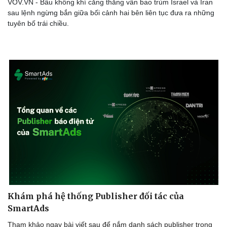
VOV.VN - Bầu không khí căng thẳng vẫn bao trùm Israel và Iran
sau lệnh ngừng bắn giữa bối cảnh hai bên liên tục đưa ra những
tuyên bố trái chiều.
Khám phá hệ thống Publisher đối tác của
SmartAds
Tham khảo ngay bài viết sau để nắm danh sách publisher trong