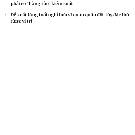
phải có “hàng rào” kiểm soát
Đề xuất tăng tuổi nghỉ hưu sĩ quan quân đội, tùy đặc thù
từng vị trí
Đại tướng Phan Văn Giang: Cấp phép UAV phải gắn với
định danh để bảo vệ bầu trời
ĐBQH đề xuất nhiều giải pháp hoàn thiện Luật phòng
chống vũ khí hủy diệt hàng loạt
QUAN SÁT