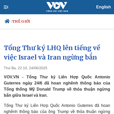
English
THẾ GIỚI
/
Tổng Thư ký LHQ lên tiếng về
Chính trị
Xã hội
Đảng
Tin 24h
việc Israel và Iran ngừng bắn
Tổ chức nhân sự
Dự báo thời tiết
Quốc hội
Giáo dục
Thứ Ba, 22:10, 24/06/2025
Nhận diện sự thật
Dấu ấn VOV
Việc làm
VOV.VN - Tổng Thư ký Liên Hợp Quốc Antonio
Biển đảo
Guterres ngày 24/6 đã hoan nghênh thông báo của
Tổng thống Mỹ Donald Trump về thỏa thuận ngừng
bắn giữa Israel và Iran.
Tổng Thư ký Liên Hợp Quốc Antonio Guterres đã hoan
nghênh thông báo của ông Trump về thỏa thuận ngừng