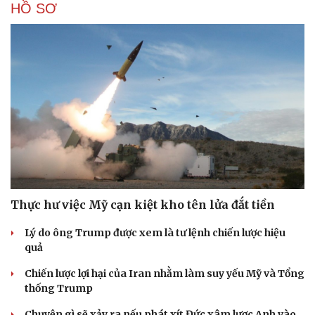
HỒ SƠ
Thực hư việc Mỹ cạn kiệt kho tên lửa đắt tiền
Lý do ông Trump được xem là tư lệnh chiến lược hiệu
quả
Chiến lược lợi hại của Iran nhằm làm suy yếu Mỹ và Tổng
thống Trump
Chuyện gì sẽ xảy ra nếu phát xít Đức xâm lược Anh vào