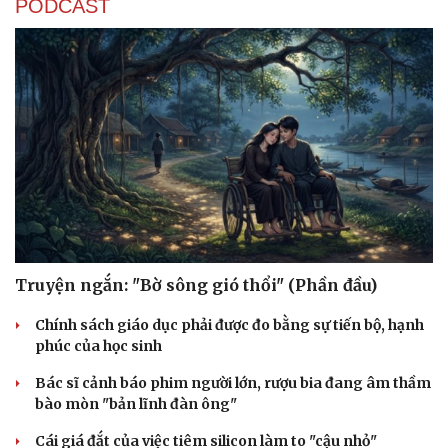
PODCAST
Nhi khoa
Nam khoa
Làm đẹp - giảm cân
Phòng mạch online
Ăn sạch sống khỏe
Truyện ngắn: "Bờ sông gió thổi" (Phần đầu)
Chính sách giáo dục phải được đo bằng sự tiến bộ, hạnh
phúc của học sinh
Bác sĩ cảnh báo phim người lớn, rượu bia đang âm thầm
bào mòn "bản lĩnh đàn ông"
Cái giá đắt của việc tiêm silicon làm to "cậu nhỏ"