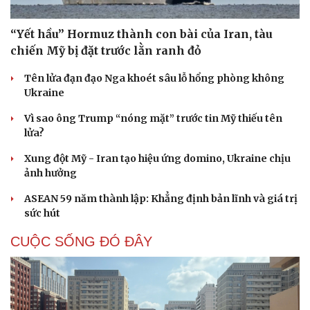
“Yết hầu” Hormuz thành con bài của Iran, tàu
chiến Mỹ bị đặt trước lằn ranh đỏ
Tên lửa đạn đạo Nga khoét sâu lỗ hổng phòng không
Ukraine
Vì sao ông Trump “nóng mặt” trước tin Mỹ thiếu tên
lửa?
Xung đột Mỹ - Iran tạo hiệu ứng domino, Ukraine chịu
ảnh hưởng
ASEAN 59 năm thành lập: Khẳng định bản lĩnh và giá trị
sức hút
CUỘC SỐNG ĐÓ ĐÂY