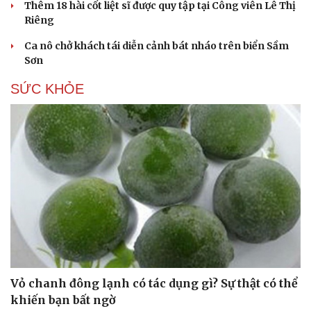
Thêm 18 hài cốt liệt sĩ được quy tập tại Công viên Lê Thị
Riêng
Du lịch
Podcast
Ca nô chở khách tái diễn cảnh bát nháo trên biển Sầm
Tư vấn
Câu chuyện thời sự
Sơn
Săn Tour
Đọc truyện đêm khuya
check-in
Cửa sổ tình yêu
SỨC KHỎE
Kể chuyện cho bé
Hạt giống tâm hồn
Vỏ chanh đông lạnh có tác dụng gì? Sự thật có thể
khiến bạn bất ngờ