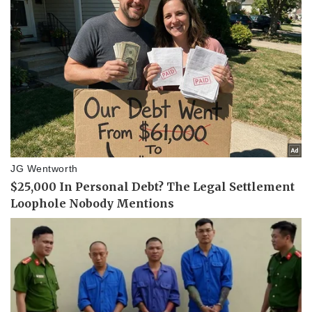
Pháp luật
Quân sự - Quốc phòng
Vụ án
Vũ khí
Tin nóng
Việt Nam
Tư vấn luật
Phân tích