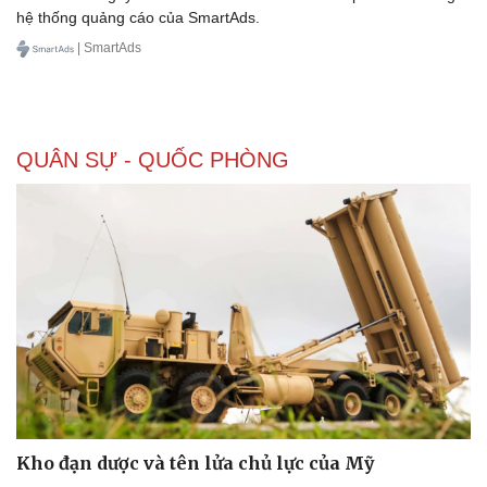
hệ thống quảng cáo của SmartAds.
| SmartAds
QUÂN SỰ - QUỐC PHÒNG
Doanh nghiệp
Công nghệ
Thông tin doanh nghiệp
Sành điệu
Doanh nghiệp 24h
Tin Công nghệ
Kho đạn dược và tên lửa chủ lực của Mỹ
Doanh nhân
Trải nghiệm
Vì cộng đồng
Chuyển đổi số