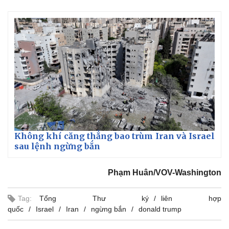
Thế giới
Multimedia
Không khí căng thẳng bao trùm Iran và Israel
Quan sát
Video
sau lệnh ngừng bắn
Cuộc sống đó đây
Ảnh
Hồ sơ
E-Magazine
Phạm Huân/VOV-Washington
Infographic
Tag:
Tổng Thư ký
liên hợp
quốc
Israel
Iran
ngừng bắn
donald trump