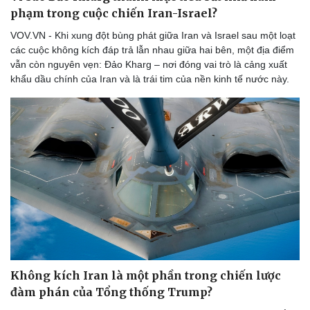
phạm trong cuộc chiến Iran-Israel?
VOV.VN - Khi xung đột bùng phát giữa Iran và Israel sau một loạt
các cuộc không kích đáp trả lẫn nhau giữa hai bên, một địa điểm
vẫn còn nguyên vẹn: Đảo Kharg – nơi đóng vai trò là cảng xuất
khẩu dầu chính của Iran và là trái tim của nền kinh tế nước này.
Thể thao
Ô tô - Xe máy
Bóng đá
Ô tô
Lịch thi đấu bóng đá
Xe máy
Thế giới thể thao
Tư vấn
Không kích Iran là một phần trong chiến lược
eSports
đàm phán của Tổng thống Trump?
Hậu trường