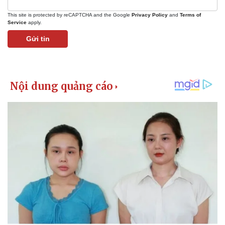
This site is protected by reCAPTCHA and the Google
Privacy Policy
and
Terms of
Service
apply.
Gửi tin
Kinh tế
Thị trường
Bất động sản
Giá vàng
Khởi nghiệp
Tiêu dùng
Tỷ giá
Chứng khoán
Giá cà phê