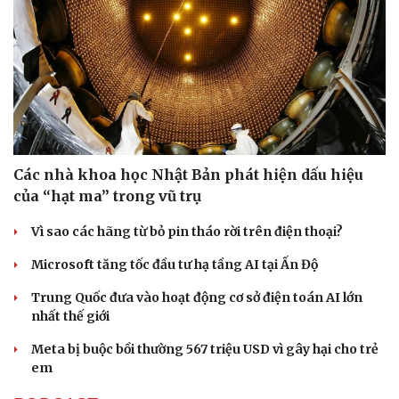
Các nhà khoa học Nhật Bản phát hiện dấu hiệu
của “hạt ma” trong vũ trụ
Vì sao các hãng từ bỏ pin tháo rời trên điện thoại?
Microsoft tăng tốc đầu tư hạ tầng AI tại Ấn Độ
Trung Quốc đưa vào hoạt động cơ sở điện toán AI lớn
nhất thế giới
Sức khỏe
Đời sống
Meta bị buộc bồi thường 567 triệu USD vì gây hại cho trẻ
Dinh dưỡng - món ngon
Nhà đẹp
em
Cây thuốc
Blog
Sản phụ khoa
Tình yêu - Gia đình