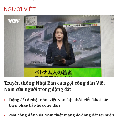
NGƯỜI VIỆT
Sức khỏe
Đời sống
Dinh dưỡng - món ngon
Nhà đẹp
Cây thuốc
Blog
Sản phụ khoa
Tình yêu - Gia đình
Nhi khoa
Nam khoa
Làm đẹp - giảm cân
Phòng mạch online
Truyền thông Nhật Bản ca ngợi công dân Việt
Ăn sạch sống khỏe
Nam cứu người trong động đất
Động đất ở Nhật Bản: Việt Nam kịp thời triển khai các
biện pháp bảo hộ công dân
Một công dân Việt Nam thiệt mạng do động đất tại miền