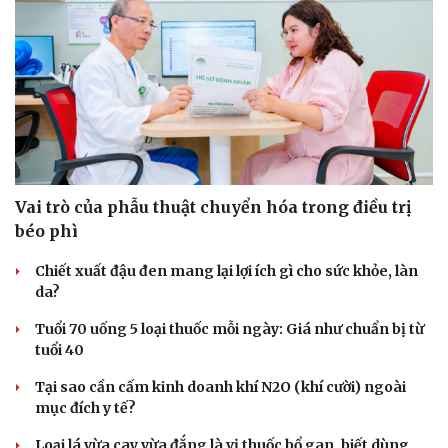
Vai trò của phẫu thuật chuyển hóa trong điều trị
béo phì
Chiết xuất đậu đen mang lại lợi ích gì cho sức khỏe, làn
da?
Tuổi 70 uống 5 loại thuốc mỗi ngày: Giá như chuẩn bị từ
tuổi 40
Tại sao cần cấm kinh doanh khí N2O (khí cười) ngoài
mục đích y tế?
Cải chính
Loại lá vừa cay vừa đắng là vị thuốc bổ gan, biết dùng