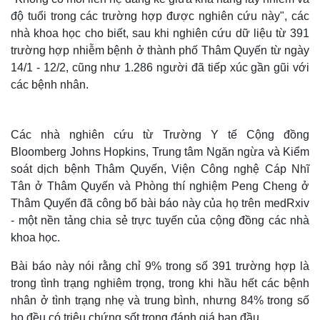
độ tuổi trong các trường hợp được nghiên cứu này", các
nhà khoa học cho biết, sau khi nghiên cứu dữ liệu từ 391
trường hợp nhiễm bệnh ở thành phố Thâm Quyến từ ngày
14/1 - 12/2, cũng như 1.286 người đã tiếp xúc gần gũi với
các bệnh nhân.
Các nhà nghiên cứu từ Trường Y tế Cộng đồng
Bloomberg Johns Hopkins, Trung tâm Ngăn ngừa và Kiểm
soát dịch bệnh Thâm Quyến, Viện Công nghệ Cáp Nhĩ
Tân ở Thâm Quyến và Phòng thí nghiệm Peng Cheng ở
Thâm Quyến đã công bố bài báo này của họ trên medRxiv
- một nền tảng chia sẻ trực tuyến của cộng đồng các nhà
khoa học.
Bài báo này nói rằng chỉ 9% trong số 391 trường hợp là
trong tình trạng nghiêm trọng, trong khi hầu hết các bệnh
nhân ở tình trạng nhẹ và trung bình, nhưng 84% trong số
họ đều có triệu chứng sốt trong đánh giá ban đầu.