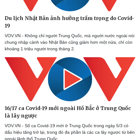
Thể thao
Ô tô - Xe máy
Bóng đá
Ô tô
Du lịch Nhật Bản ảnh hưởng trầm trọng do Covid-
Lịch thi đấu bóng đá
Xe máy
19
Thế giới thể thao
Tư vấn
eSports
VOV.VN - Không chỉ người Trung Quốc, mà người nước ngoài nói
Hậu trường
chung nhập cảnh vào Nhật Bản cũng giảm hơn một nửa, chỉ còn
khoảng 1 triệu người trong tháng 2.
16/17 ca Covid-19 mới ngoài Hồ Bắc ở Trung Quốc
là lây ngược
VOV.VN - Số ca Covid-19 mới ở Trung Quốc trong ngày 5/3 có
dấu hiệu tăng trở lại, trong đó đa phần là các ca lây ngược từ bên
ngoài lãnh thổ Trung Quốc.