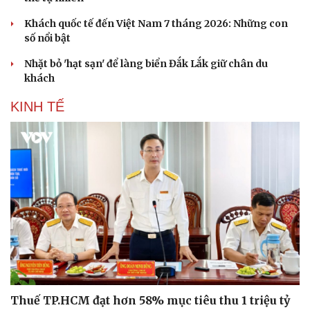
Khách quốc tế đến Việt Nam 7 tháng 2026: Những con
số nổi bật
Nhặt bỏ 'hạt sạn' để làng biển Đắk Lắk giữ chân du
khách
KINH TẾ
Du lịch
Podcast
Tư vấn
Câu chuyện thời sự
Săn Tour
Đọc truyện đêm khuya
check-in
Cửa sổ tình yêu
Thuế TP.HCM đạt hơn 58% mục tiêu thu 1 triệu tỷ
Kể chuyện cho bé