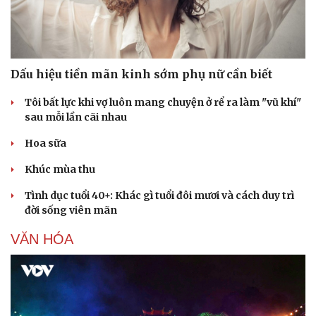
Dấu hiệu tiền mãn kinh sớm phụ nữ cần biết
Tôi bất lực khi vợ luôn mang chuyện ở rể ra làm "vũ khí"
sau mỗi lần cãi nhau
Hoa sữa
Khúc mùa thu
Tình dục tuổi 40+: Khác gì tuổi đôi mươi và cách duy trì
Văn hóa
Giải trí
đời sống viên mãn
Sân khấu - Điện ảnh
Nghệ sĩ
VĂN HÓA
Văn học
Thời trang
Âm nhạc
Sao Việt
Di sản