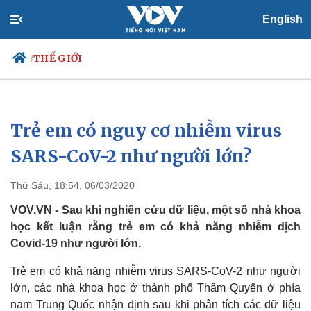
English
THẾ GIỚI
/
Trẻ em có nguy cơ nhiễm virus
Chính trị
Xã hội
Đảng
Tin 24h
SARS-CoV-2 như người lớn?
Tổ chức nhân sự
Dự báo thời tiết
Quốc hội
Giáo dục
Thứ Sáu, 18:54, 06/03/2020
Nhận diện sự thật
Dấu ấn VOV
Việc làm
VOV.VN - Sau khi nghiên cứu dữ liệu, một số nhà khoa
Biển đảo
học kết luận rằng trẻ em có khả năng nhiễm dịch
Covid-19 như người lớn.
Trẻ em có khả năng nhiễm virus SARS-CoV-2 như người
lớn, các nhà khoa học ở thành phố Thâm Quyến ở phía
nam Trung Quốc nhận định sau khi phân tích các dữ liệu