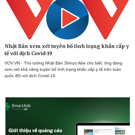
Doanh nghiệp
Công nghệ
Thông tin doanh nghiệp
Sành điệu
Doanh nghiệp 24h
Tin Công nghệ
Nhật Bản xem xét tuyên bố tình trạng khẩn cấp y
Doanh nhân
Trải nghiệm
tế với dịch Covid-19
Vì cộng đồng
Chuyển đổi số
VOV.VN - Thủ tướng Nhật Bản Shinzo Abe cho biết, ông đang
xem xét khả năng tuyên bố tình trạng khẩn cấp y tế trên toàn
quốc đối với dịch Covid-19.