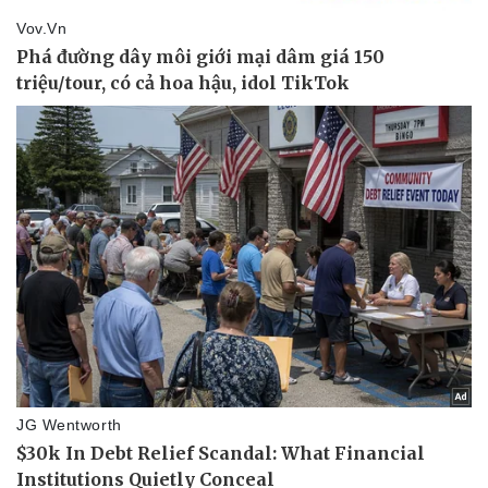
Vụ án
Vũ khí
Tin nóng
Việt Nam
Tư vấn luật
Phân tích