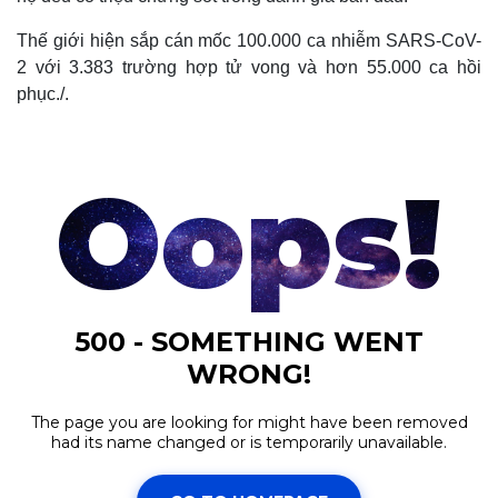
Thế giới hiện sắp cán mốc 100.000 ca nhiễm SARS-CoV-
2 với 3.383 trường hợp tử vong và hơn 55.000 ca hồi
phục./.
Thế giới
Multimedia
Quan sát
Video
Cuộc sống đó đây
Ảnh
Hồ sơ
E-Magazine
Infographic