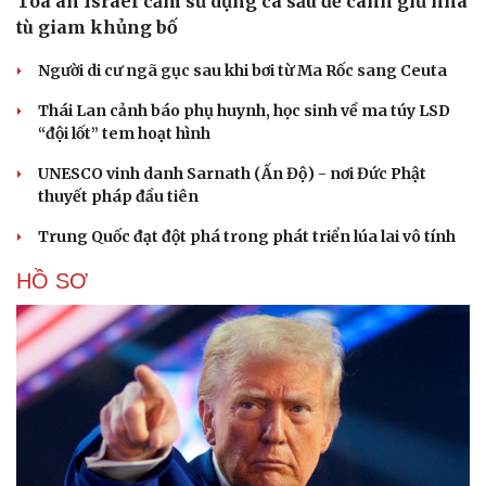
Tòa án Israel cấm sử dụng cá sấu để canh giữ nhà
tù giam khủng bố
Người di cư ngã gục sau khi bơi từ Ma Rốc sang Ceuta
Thái Lan cảnh báo phụ huynh, học sinh về ma túy LSD
“đội lốt” tem hoạt hình
UNESCO vinh danh Sarnath (Ấn Độ) - nơi Đức Phật
thuyết pháp đầu tiên
Trung Quốc đạt đột phá trong phát triển lúa lai vô tính
HỒ SƠ