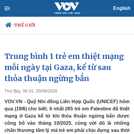
English
THẾ GIỚI
/
Trung bình 1 trẻ em thiệt mạng
Chính trị
Xã hội
Đảng
Tin 24h
mỗi ngày tại Gaza, kể từ sau
Tổ chức nhân sự
Dự báo thời tiết
thỏa thuận ngừng bắn
Quốc hội
Giáo dục
Nhận diện sự thật
Dấu ấn VOV
Việc làm
Thứ Bảy, 06:01, 20/06/2026
Biển đảo
VOV.VN - Quỹ Nhi đồng Liên Hợp Quốc (UNICEF) hôm
qua (19/6) cho biết, ít nhất 265 trẻ em Palestine đã thiệt
mạng ở Gaza kể từ khi thỏa thuận ngừng bắn được
công bố vào tháng 10/2025, cùng với đó là những
chấn thương tâm lý mà trẻ em phải chịu đựng sau thời