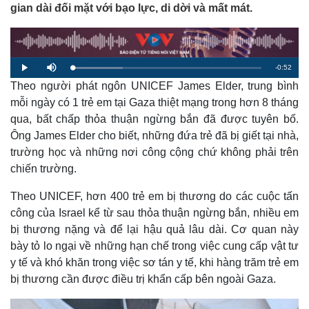
gian dài đối mặt với bạo lực, di dời và mất mát.
R
-
0:52
L
P
M
o
l
u
a
Theo người phát ngôn UNICEF James Elder, trung bình
a
t
e
d
y
e
e
mỗi ngày có 1 trẻ em tại Gaza thiệt mạng trong hơn 8 tháng
d
m
:
qua, bất chấp thỏa thuận ngừng bắn đã được tuyên bố.
2
6
a
.
Ông James Elder cho biết, những đứa trẻ đã bị giết tại nhà,
8
2
trường học và những nơi công cộng chứ không phải trên
i
%
chiến trường.
n
i
Theo UNICEF, hơn 400 trẻ em bị thương do các cuộc tấn
công của Israel kể từ sau thỏa thuận ngừng bắn, nhiều em
n
bị thương nặng và để lại hậu quả lâu dài. Cơ quan này
g
bày tỏ lo ngại về những hạn chế trong việc cung cấp vật tư
T
y tế và khó khăn trong việc sơ tán y tế, khi hàng trăm trẻ em
i
bị thương cần được điều trị khẩn cấp bên ngoài Gaza.
m