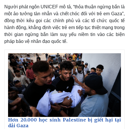
Người phát ngôn UNICEF mô tả, “thỏa thuận ngừng bắn là
một ảo tưởng tàn nhẫn và chết chóc đối với trẻ em Gaza”,
đồng thời kêu gọi các chính phủ và các tổ chức quốc tế
hành động, khẳng định việc trẻ em tiếp tục thiệt mạng trong
thời gian ngừng bắn làm suy yếu niềm tin vào các biện
pháp bảo vệ nhân đạo quốc tế.
Thế giới
Multimedia
Quan sát
Video
Cuộc sống đó đây
Ảnh
Hồ sơ
E-Magazine
Infographic
Hơn 20.000 học sinh Palestine bị giết hại tại
dải Gaza