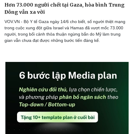
Hơn 73.000 người chết tại Gaza, hòa bình Trung
Đông vẫn xa vời
VOV.VN - Bộ Y tế Gaza ngày 14/6 cho biết, số người thiệt mạng
trong cuộc xung đột giữa Israel và Hamas đã vượt mốc 73.000
Doanh nghiệp
Công nghệ
người, trong bối cảnh thỏa thuận ngừng bắn do Mỹ làm trung
Thông tin doanh nghiệp
Sành điệu
gian vẫn chưa đạt được những bước tiến đáng kể.
Doanh nghiệp 24h
Tin Công nghệ
Doanh nhân
Trải nghiệm
Vì cộng đồng
Chuyển đổi số