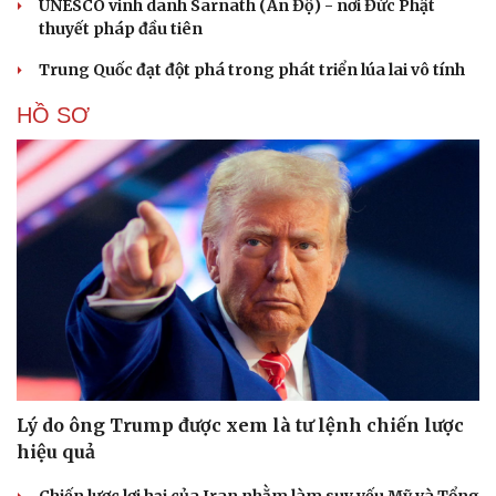
UNESCO vinh danh Sarnath (Ấn Độ) - nơi Đức Phật
thuyết pháp đầu tiên
Trung Quốc đạt đột phá trong phát triển lúa lai vô tính
HỒ SƠ
Lý do ông Trump được xem là tư lệnh chiến lược
hiệu quả
Chiến lược lợi hại của Iran nhằm làm suy yếu Mỹ và Tổng