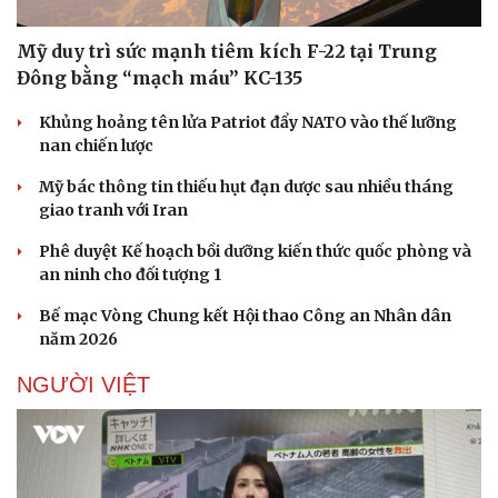
Mỹ duy trì sức mạnh tiêm kích F-22 tại Trung
Đông bằng “mạch máu” KC-135
Khủng hoảng tên lửa Patriot đẩy NATO vào thế lưỡng
nan chiến lược
Mỹ bác thông tin thiếu hụt đạn dược sau nhiều tháng
giao tranh với Iran
Phê duyệt Kế hoạch bồi dưỡng kiến thức quốc phòng và
an ninh cho đối tượng 1
Bế mạc Vòng Chung kết Hội thao Công an Nhân dân
năm 2026
NGƯỜI VIỆT