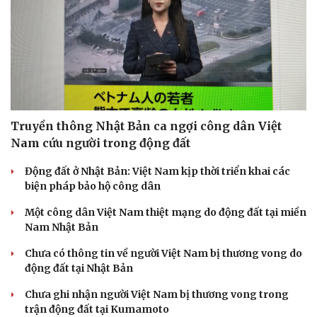
Sức khỏe
Đời sống
Truyền thông Nhật Bản ca ngợi công dân Việt
Dinh dưỡng - món ngon
Nhà đẹp
Nam cứu người trong động đất
Cây thuốc
Blog
Sản phụ khoa
Tình yêu - Gia đình
Động đất ở Nhật Bản: Việt Nam kịp thời triển khai các
Nhi khoa
biện pháp bảo hộ công dân
Nam khoa
Làm đẹp - giảm cân
Một công dân Việt Nam thiệt mạng do động đất tại miền
Phòng mạch online
Nam Nhật Bản
Ăn sạch sống khỏe
Chưa có thông tin về người Việt Nam bị thương vong do
động đất tại Nhật Bản
Chưa ghi nhận người Việt Nam bị thương vong trong
trận động đất tại Kumamoto