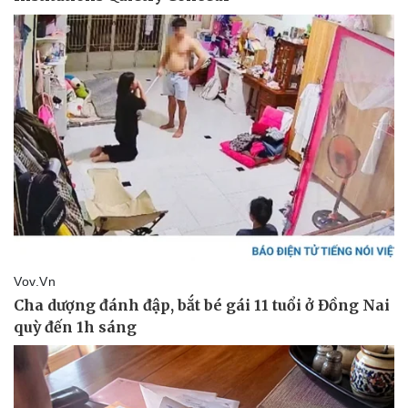
Vụ án
Vũ khí
Tin nóng
Việt Nam
Tư vấn luật
Phân tích