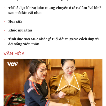
Tôi bất lực khi vợ luôn mang chuyện ở rể ra làm "vũ khí"
sau mỗi lần cãi nhau
Hoa sữa
Khúc mùa thu
Tình dục tuổi 40+: Khác gì tuổi đôi mươi và cách duy trì
đời sống viên mãn
VĂN HÓA
Văn hóa
Giải trí
Sân khấu - Điện ảnh
Nghệ sĩ
Văn học
Thời trang
Âm nhạc
Sao Việt
Di sản