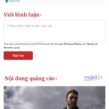
Viết bình luận
This site is protected by reCAPTCHA and the Google
Privacy Policy
and
Terms of
Service
apply.
Gửi tin
Kinh tế
Thị trường
Bất động sản
Giá vàng
Khởi nghiệp
Tiêu dùng
Tỷ giá
Chứng khoán