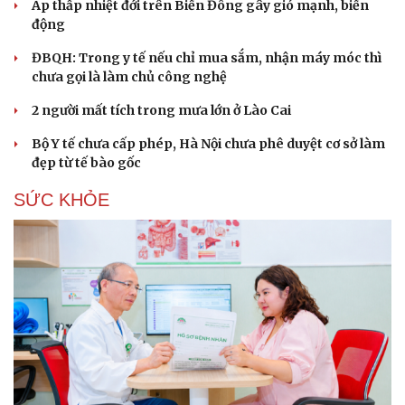
Áp thấp nhiệt đới trên Biển Đông gây gió mạnh, biển
động
ĐBQH: Trong y tế nếu chỉ mua sắm, nhận máy móc thì
chưa gọi là làm chủ công nghệ
2 người mất tích trong mưa lớn ở Lào Cai
Bộ Y tế chưa cấp phép, Hà Nội chưa phê duyệt cơ sở làm
đẹp từ tế bào gốc
SỨC KHỎE