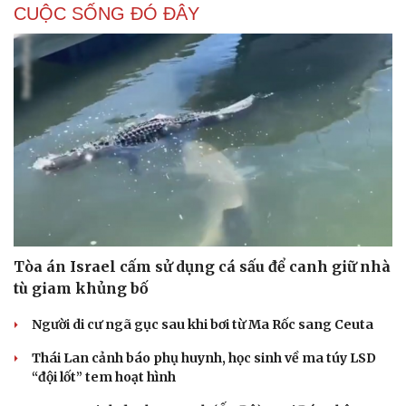
CUỘC SỐNG ĐÓ ĐÂY
Tòa án Israel cấm sử dụng cá sấu để canh giữ nhà
tù giam khủng bố
Người di cư ngã gục sau khi bơi từ Ma Rốc sang Ceuta
Thái Lan cảnh báo phụ huynh, học sinh về ma túy LSD
“đội lốt” tem hoạt hình