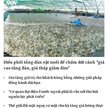
Điều phối tổng đàn vật nuôi để chấm dứt cảnh "giá
cao tăng đàn, giá thấp giảm đàn"
Gia tăng giá trị cho khách hàng bằng những giải pháp
đồng hành dài hạn
Du lịch
Podcast
"Cơ quan đại diện ở nước ngoài phải là cầu nối thu hút
Tư vấn
Câu chuyện thời sự
nguồn lực phát triển"
Săn Tour
Đọc truyện đêm khuya
check-in
Cửa sổ tình yêu
Thế giới đối mặt nguy cơ một chu kỳ tăng giá lương thực
Kể chuyện cho bé