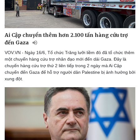
Thể thao
Ô tô - Xe máy
Bóng đá
Ô tô
Lịch thi đấu bóng đá
Xe máy
Thế giới thể thao
Tư vấn
eSports
Ai Cập chuyển thêm hơn 2.100 tấn hàng cứu trợ
Hậu trường
đến Gaza
VOV.VN - Ngày 16/6, Tổ chức Trăng lưỡi liềm đỏ đã tổ chức thêm
một chuyến hàng cứu trợ nhân đạo mới đến dải Gaza. Đây là
chuyến hàng cứu trợ thứ 2 liên tiếp trong 2 ngày mà Ai Cập
chuyển đến Gaza để hỗ trợ người dân Palestine bị ảnh hưởng bởi
xung đột.