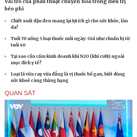
Vai trò của phẫu thuật chuyển hóa trong điều trị
Hạt giống tâm hồn
béo phì
Chiết xuất đậu đen mang lại lợi ích gì cho sức khỏe, làn
da?
Tuổi 70 uống 5 loại thuốc mỗi ngày: Giá như chuẩn bị từ
tuổi 40
Tại sao cần cấm kinh doanh khí N2O (khí cười) ngoài
mục đích y tế?
Loại lá vừa cay vừa đắng là vị thuốc bổ gan, biết dùng
sức khoẻ càng thăng hạng
QUAN SÁT