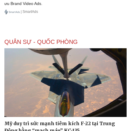
ưu Brand Video Ads.
| SmartAds
QUÂN SỰ - QUỐC PHÒNG
Mỹ duy trì sức mạnh tiêm kích F-22 tại Trung
Đông bằng “mạch máu” KC-135