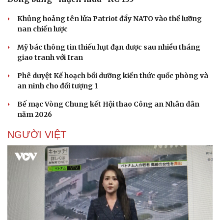
Khủng hoảng tên lửa Patriot đẩy NATO vào thế lưỡng
nan chiến lược
Doanh nghiệp
Công nghệ
Mỹ bác thông tin thiếu hụt đạn dược sau nhiều tháng
giao tranh với Iran
Thông tin doanh nghiệp
Sành điệu
Doanh nghiệp 24h
Tin Công nghệ
Phê duyệt Kế hoạch bồi dưỡng kiến thức quốc phòng và
Doanh nhân
Trải nghiệm
an ninh cho đối tượng 1
Vì cộng đồng
Chuyển đổi số
Bế mạc Vòng Chung kết Hội thao Công an Nhân dân
năm 2026
NGƯỜI VIỆT