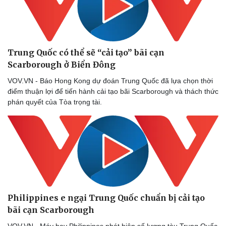
Thể thao
Ô tô - Xe máy
Bóng đá
Ô tô
Lịch thi đấu bóng đá
Xe máy
Thế giới thể thao
Tư vấn
Trung Quốc có thể sẽ “cải tạo” bãi cạn
eSports
Hậu trường
Scarborough ở Biển Đông
VOV.VN - Báo Hong Kong dự đoán Trung Quốc đã lựa chọn thời
điểm thuận lợi để tiến hành cải tạo bãi Scarborough và thách thức
phán quyết của Tòa trọng tài.
Philippines e ngại Trung Quốc chuẩn bị cải tạo
bãi cạn Scarborough
VOV.VN - Máy bay Philippines phát hiện số lượng tàu Trung Quốc