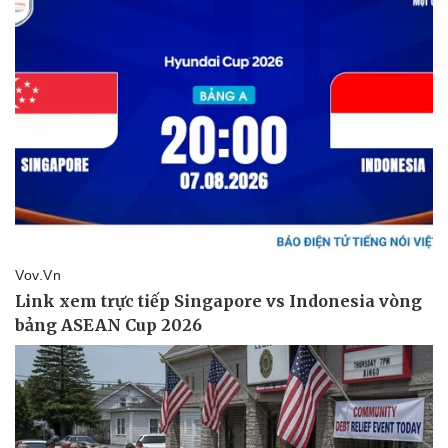
Kinh tế
Thị trường
Bất động sản
Giá vàng
Khởi nghiệp
Tiêu dùng
Tỷ giá
Chứng khoán