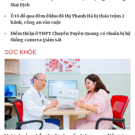
Mai Dịch
Ô tô đỗ qua đêm ở khu đô thị Thanh Hà bị tháo trộm 2
bánh, công an vào cuộc
Điểm thi lại ở THPT Chuyên Tuyên Quang có chuẩn bị hệ
thống camera giám sát
SỨC KHỎE
Du lịch
Podcast
Tư vấn
Câu chuyện thời sự
Săn Tour
Đọc truyện đêm khuya
check-in
Cửa sổ tình yêu
Kể chuyện cho bé