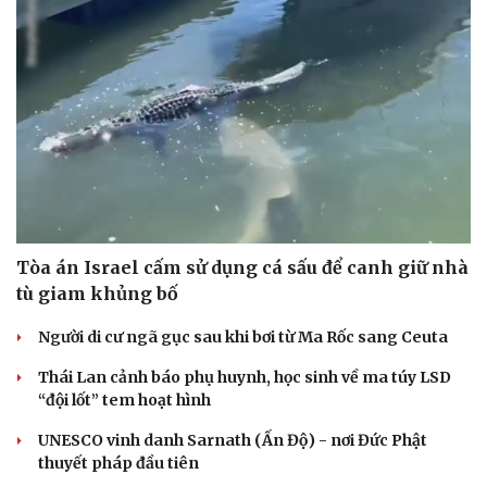
Tòa án Israel cấm sử dụng cá sấu để canh giữ nhà
tù giam khủng bố
Người di cư ngã gục sau khi bơi từ Ma Rốc sang Ceuta
Thái Lan cảnh báo phụ huynh, học sinh về ma túy LSD
“đội lốt” tem hoạt hình
UNESCO vinh danh Sarnath (Ấn Độ) - nơi Đức Phật
thuyết pháp đầu tiên
Cải chính