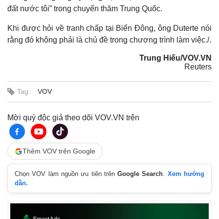
đất nước tôi” trong chuyến thăm Trung Quốc.
Khi được hỏi về tranh chấp tại Biển Đông, ông Duterte nói
rằng đó không phải là chủ đề trong chương trình làm việc./.
Trung Hiếu/VOV.VN
Reuters​
Tag:
VOV
Mời quý độc giả theo dõi VOV.VN trên
Thế giới
Multimedia
Thêm VOV trên Google
Quan sát
Video
Cuộc sống đó đây
Ảnh
Chọn VOV làm nguồn ưu tiên trên
Google Search
.
Xem hướng
Hồ sơ
E-Magazine
dẫn.
Infographic