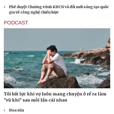
Phê duyệt Chương trình KHCN và đổi mới sáng tạo quốc
gia về công nghệ chiến lược
PODCAST
Sức khỏe
Đời sống
Dinh dưỡng - món ngon
Nhà đẹp
Cây thuốc
Blog
Sản phụ khoa
Tình yêu - Gia đình
Nhi khoa
Nam khoa
Làm đẹp - giảm cân
Phòng mạch online
Ăn sạch sống khỏe
Tôi bất lực khi vợ luôn mang chuyện ở rể ra làm
"vũ khí" sau mỗi lần cãi nhau
Hoa sữa