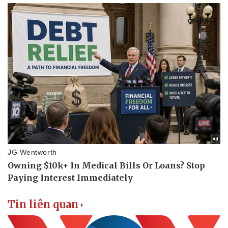
Vụ án
Vũ khí
Tin nóng
Việt Nam
Tư vấn luật
Phân tích
Tin liên quan