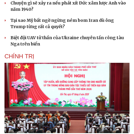
Chuyện gì sẽ xảy ra nếu phát xít Đức xâm lược Anh vào
năm 1940?
Tại sao Mỹ bất ngờ ngừng ném bom Iran dù ông
Trump từng rất cả quyết?
Biệt đội UAV tử thần của Ukraine chuyên tấn công tàu
Nga trên biển
CHÍNH TRỊ