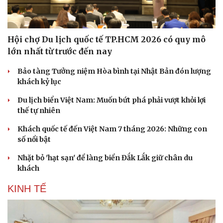
Hội chợ Du lịch quốc tế TP.HCM 2026 có quy mô
lớn nhất từ trước đến nay
Bảo tàng Tưởng niệm Hòa bình tại Nhật Bản đón lượng
khách kỷ lục
Du lịch biển Việt Nam: Muốn bứt phá phải vượt khỏi lợi
thế tự nhiên
Khách quốc tế đến Việt Nam 7 tháng 2026: Những con
số nổi bật
Văn hóa
Giải trí
Nhặt bỏ 'hạt sạn' để làng biển Đắk Lắk giữ chân du
Sân khấu - Điện ảnh
Nghệ sĩ
khách
Văn học
Thời trang
Âm nhạc
Sao Việt
KINH TẾ
Di sản