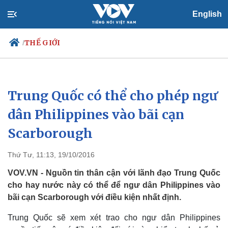
English
THẾ GIỚI
/
Trung Quốc có thể cho phép ngư
Chính trị
Xã hội
Đảng
Tin 24h
dân Philippines vào bãi cạn
Tổ chức nhân sự
Dự báo thời tiết
Scarborough
Quốc hội
Giáo dục
Nhận diện sự thật
Dấu ấn VOV
Việc làm
Thứ Tư, 11:13, 19/10/2016
Biển đảo
VOV.VN - Nguồn tin thân cận với lãnh đạo Trung Quốc
cho hay nước này có thể để ngư dân Philippines vào
bãi cạn Scarborough với điều kiện nhất định.
Trung Quốc sẽ xem xét trao cho ngư dân Philippines