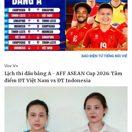
Kinh tế
Thị trường
Bất động sản
Giá vàng
Khởi nghiệp
Tiêu dùng
Tỷ giá
Chứng khoán