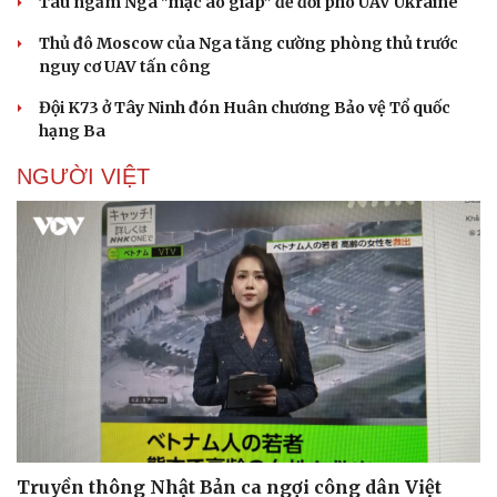
Tàu ngầm Nga "mặc áo giáp” để đối phó UAV Ukraine
Thủ đô Moscow của Nga tăng cường phòng thủ trước
nguy cơ UAV tấn công
Doanh nghiệp
Công nghệ
Đội K73 ở Tây Ninh đón Huân chương Bảo vệ Tổ quốc
hạng Ba
Thông tin doanh nghiệp
Sành điệu
Doanh nghiệp 24h
Tin Công nghệ
NGƯỜI VIỆT
Doanh nhân
Trải nghiệm
Vì cộng đồng
Chuyển đổi số
Truyền thông Nhật Bản ca ngợi công dân Việt