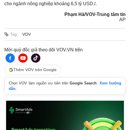
cho ngành nông nghiệp khoảng 6,5 tỷ USD./.
Phạm Hà/VOV-Trung tâm tin
AP
Tag:
VOV
Mời quý độc giả theo dõi VOV.VN trên
Thêm VOV trên Google
Chọn VOV làm nguồn ưu tiên trên
Google Search
.
Xem hướng
Thế giới
Multimedia
dẫn.
Quan sát
Video
Cuộc sống đó đây
Ảnh
Hồ sơ
E-Magazine
Infographic