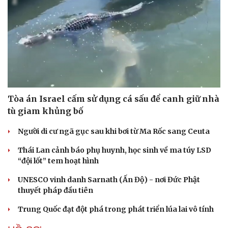
Tòa án Israel cấm sử dụng cá sấu để canh giữ nhà
tù giam khủng bố
Người di cư ngã gục sau khi bơi từ Ma Rốc sang Ceuta
Thái Lan cảnh báo phụ huynh, học sinh về ma túy LSD
“đội lốt” tem hoạt hình
UNESCO vinh danh Sarnath (Ấn Độ) - nơi Đức Phật
thuyết pháp đầu tiên
Trung Quốc đạt đột phá trong phát triển lúa lai vô tính
Cải chính