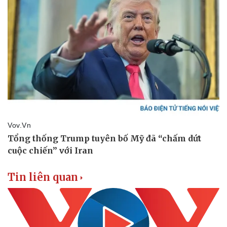
Vụ án
Vũ khí
Tin nóng
Việt Nam
Tư vấn luật
Phân tích
Tin liên quan