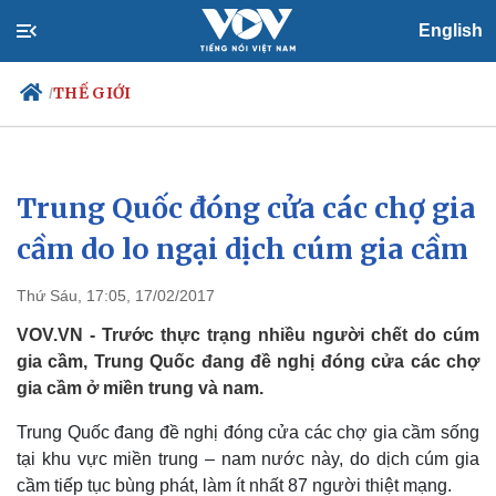
English
THẾ GIỚI
/
Trung Quốc đóng cửa các chợ gia
Chính trị
Xã hội
Đảng
Tin 24h
cầm do lo ngại dịch cúm gia cầm
Tổ chức nhân sự
Dự báo thời tiết
Quốc hội
Giáo dục
Thứ Sáu, 17:05, 17/02/2017
Nhận diện sự thật
Dấu ấn VOV
Việc làm
VOV.VN - Trước thực trạng nhiều người chết do cúm
Biển đảo
gia cầm, Trung Quốc đang đề nghị đóng cửa các chợ
gia cầm ở miền trung và nam.
Trung Quốc đang đề nghị đóng cửa các chợ gia cầm sống
tại khu vực miền trung – nam nước này, do dịch cúm gia
cầm tiếp tục bùng phát, làm ít nhất 87 người thiệt mạng.