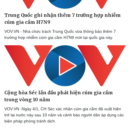
Thể thao
Ô tô - Xe máy
Bóng đá
Ô tô
Trung Quốc ghi nhận thêm 7 trường hợp nhiễm
Lịch thi đấu bóng đá
Xe máy
cúm gia cầm H7N9
Thế giới thể thao
Tư vấn
eSports
VOV.VN - Nhà chức trách Trung Quốc vừa thông báo thêm 7
Hậu trường
trường hợp nhiễm cúm gia cầm H7N9 mới tại quốc gia này.
Cộng hòa Séc lần đầu phát hiện cúm gia cầm
trong vòng 10 năm
VOV.VN -Ngày 4/1, CH Séc xác nhận cúm gia cầm đã xuất hiện
trở lại nước này sau 10 năm và cảnh báo người dân áp dụng các
biện pháp phòng tránh dịch.