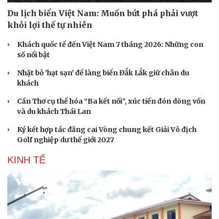
Du lịch biển Việt Nam: Muốn bứt phá phải vượt
khỏi lợi thế tự nhiên
Khách quốc tế đến Việt Nam 7 tháng 2026: Những con
số nổi bật
Nhặt bỏ 'hạt sạn' để làng biển Đắk Lắk giữ chân du
khách
Cần Thơ cụ thể hóa “Ba kết nối”, xúc tiến đón dòng vốn
và du khách Thái Lan
Ký kết hợp tác đăng cai Vòng chung kết Giải Vô địch
Golf nghiệp dư thế giới 2027
Văn hóa
Giải trí
Sân khấu - Điện ảnh
Nghệ sĩ
KINH TẾ
Văn học
Thời trang
Âm nhạc
Sao Việt
Di sản