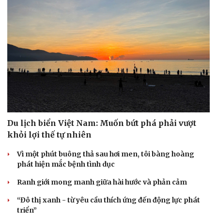
Sức khỏe
Đời sống
Dinh dưỡng - món ngon
Nhà đẹp
Cây thuốc
Blog
Sản phụ khoa
Tình yêu - Gia đình
Nhi khoa
Du lịch biển Việt Nam: Muốn bứt phá phải vượt
Nam khoa
khỏi lợi thế tự nhiên
Làm đẹp - giảm cân
Phòng mạch online
Vì một phút buông thả sau hơi men, tôi bàng hoàng
Ăn sạch sống khỏe
phát hiện mắc bệnh tình dục
Ranh giới mong manh giữa hài hước và phản cảm
“Đô thị xanh - từ yêu cầu thích ứng đến động lực phát
triển”