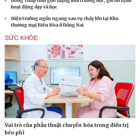
Đồng Tháp tinh gọn mạng lưới trường học, giữ ổn định
hoạt động dạy và học
Hiện trường ngổn ngang sau vụ cháy lớn tại Khu
thương mại Biên Hòa ở Đồng Nai
SỨC KHỎE
Du lịch
Podcast
Tư vấn
Câu chuyện thời sự
Vai trò của phẫu thuật chuyển hóa trong điều trị
Săn Tour
Đọc truyện đêm khuya
check-in
Cửa sổ tình yêu
béo phì
Kể chuyện cho bé