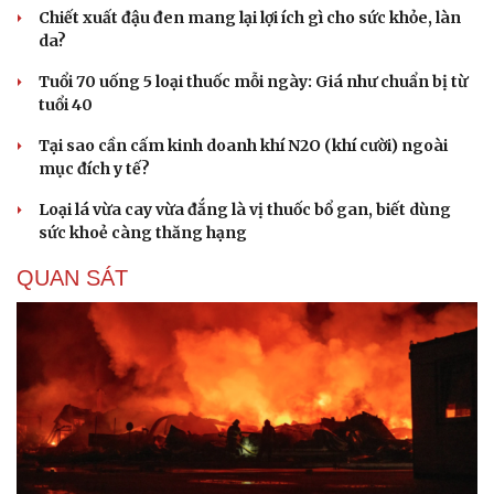
Chiết xuất đậu đen mang lại lợi ích gì cho sức khỏe, làn
Hạt giống tâm hồn
da?
Tuổi 70 uống 5 loại thuốc mỗi ngày: Giá như chuẩn bị từ
tuổi 40
Tại sao cần cấm kinh doanh khí N2O (khí cười) ngoài
mục đích y tế?
Loại lá vừa cay vừa đắng là vị thuốc bổ gan, biết dùng
sức khoẻ càng thăng hạng
QUAN SÁT