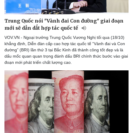
Văn hóa
Giải trí
Sân khấu - Điện ảnh
Nghệ sĩ
Văn học
Thời trang
Trung Quốc nói "Vành đai Con đường" giai đoạn
Âm nhạc
Sao Việt
mới sẽ dẫn dắt hợp tác quốc tế
Di sản
VOV.VN - ​​Ngoại trưởng Trung Quốc Vương Nghị tối qua (18/10)
khẳng định, Diễn đàn cấp cao hợp tác quốc tế “Vành đai và Con
đường” (BRI) lần thứ 3 tại Bắc Kinh đã thành công tốt đẹp và là
dấu mốc quan quan trọng đánh dấu BRI chính thức bước vào giai
đoạn mới phát triển chất lượng cao.