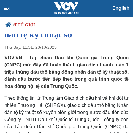
English
Trung Quốc lần đầu thanh toán
tiền mua dầu bằng đồng Nhân
THẾ GIỚI
/
dân tệ kỹ thuật số
Thứ Bảy, 11:31, 28/10/2023
Chính trị
Xã hội
VOV.VN - Tập đoàn Dầu khí Quốc gia Trung Quốc
Đảng
Tin 24h
(CNPC) mới đây đã hoàn thành giao dịch thanh toán 1
Tổ chức nhân sự
Dự báo thời tiết
triệu thùng dầu thô bằng đồng nhân dân tệ kỹ thuật số,
Quốc hội
Giáo dục
đánh dấu bước tiến tiếp theo trong quá trình quốc tế
Nhận diện sự thật
Dấu ấn VOV
hóa đồng nội tệ của Trung Quốc.
Việc làm
Biển đảo
Theo thông tin từ Trung tâm Giao dịch dầu khí và khí đốt tự
nhiên Thượng Hải (SHPGX), giao dịch dầu thô bằng Nhân
dân tệ kỹ thuật số xuyên biên giới trong nước đầu tiên của
Công ty TNHH Dầu khí Quốc tế Trung Quốc - công ty con
của Tập đoàn Dầu khí Quốc gia Trung Quốc (CNPC) đã