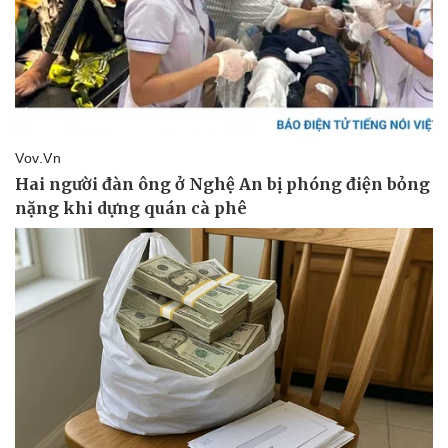
Vụ án
Vũ khí
Tin nóng
Việt Nam
Tư vấn luật
Phân tích