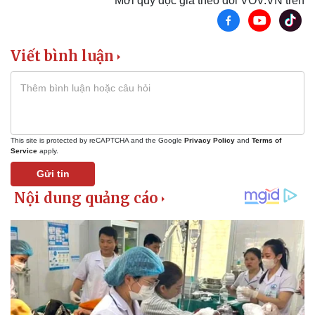
Mời quý độc giả theo dõi VOV.VN trên
Viết bình luận
This site is protected by reCAPTCHA and the Google
Privacy Policy
and
Terms of
Service
apply.
Gửi tin
Pháp luật
Quân sự - Quốc phòng