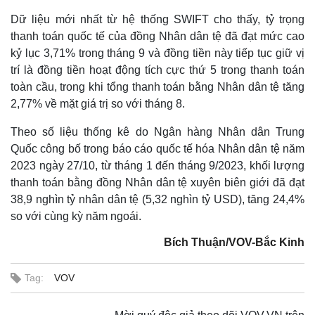
Dữ liệu mới nhất từ ​​hệ thống SWIFT cho thấy, tỷ trọng
thanh toán quốc tế của đồng Nhân dân tệ đã đạt mức cao
kỷ lục 3,71% trong tháng 9 và đồng tiền này tiếp tục giữ vị
trí là đồng tiền hoạt động tích cực thứ 5 trong thanh toán
toàn cầu, trong khi tổng thanh toán bằng Nhân dân tệ tăng
2,77% về mặt giá trị so với tháng 8.
Theo số liệu thống kê do Ngân hàng Nhân dân Trung
Kinh tế
Thị trường
Quốc công bố trong báo cáo quốc tế hóa Nhân dân tệ năm
Bất động sản
Giá vàng
2023 ngày 27/10, từ tháng 1 đến tháng 9/2023, khối lượng
Khởi nghiệp
Tiêu dùng
thanh toán bằng đồng Nhân dân tệ xuyên biên giới đã đạt
Tỷ giá
38,9 nghìn tỷ nhân dân tệ (5,32 nghìn tỷ USD), tăng 24,4%
Chứng khoán
so với cùng kỳ năm ngoái​​.
Giá cà phê
Bích Thuận/VOV-Bắc Kinh
Tag:
VOV