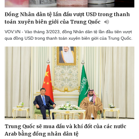
Đồng Nhân dân tệ lần đầu vượt USD trong thanh
toán xuyên biên giới của Trung Quốc
VOV.VN - Vào tháng 3/2023, đồng Nhân dân tệ lần đầu tiên vượt
qua đồng USD trong thanh toán xuyên biên giới của Trung Quốc.
Du lịch
Podcast
Tư vấn
Câu chuyện thời sự
Săn Tour
Đọc truyện đêm khuya
check-in
Cửa sổ tình yêu
Kể chuyện cho bé
Hạt giống tâm hồn
Trung Quốc sẽ mua dầu và khí đốt của các nước
Arab bằng đồng nhân dân tệ