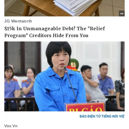
Thể thao
Ô tô - Xe máy
Bóng đá
Ô tô
Lịch thi đấu bóng đá
Xe máy
Thế giới thể thao
Tư vấn
eSports
Hậu trường