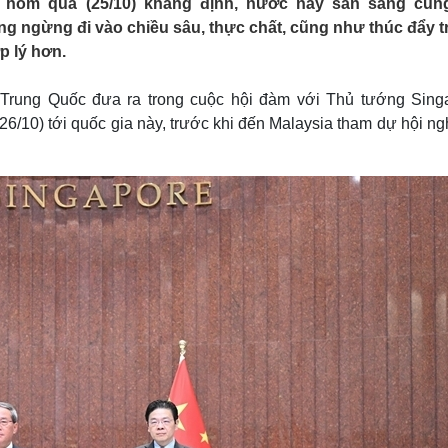
hôm qua (25/10) khẳng định, nước này sẵn sàng cùn
Lịch thi đấu bóng đá
Xe máy
 ngừng đi vào chiều sâu, thực chất, cũng như thúc đẩy tr
Thế giới thể thao
Tư vấn
p lý hơn.
eSports
V
Hậu trường
Trung Quốc đưa ra trong cuộc hội đàm với Thủ tướng Sing
Văn hóa
Giải trí
D
/10) tới quốc gia này, trước khi đến Malaysia tham dự hội ng
Sân khấu - Điện ảnh
Nghệ sĩ
Văn học
Thời trang
Âm nhạc
Sao Việt
c
Di sản