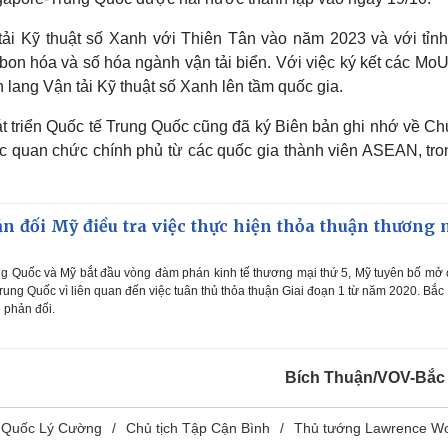
 tải Kỹ thuật số Xanh với Thiên Tân vào năm 2023 và với tỉn
bon hóa và số hóa ngành vận tải biển. Với việc ký kết các MoU
lang Vận tải Kỹ thuật số Xanh lên tầm quốc gia.
t triển Quốc tế Trung Quốc cũng đã ký Biên bản ghi nhớ về C
các quan chức chính phủ từ các quốc gia thành viên ASEAN, tro
n đối Mỹ điều tra việc thực hiện thỏa thuận thương 
ng Quốc và Mỹ bắt đầu vòng đàm phán kinh tế thương mại thứ 5, Mỹ tuyên bố mở
rung Quốc vì liên quan đến việc tuân thủ thỏa thuận Giai đoạn 1 từ năm 2020. Bắc
g phản đối.
Bích Thuận/VOV-Bắc
 Quốc Lý Cường
Chủ tịch Tập Cận Bình
Thủ tướng Lawrence W