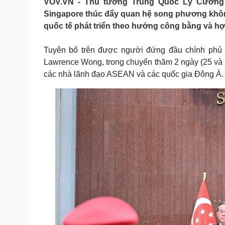
VOV.VN - Thủ tướng Trung Quốc Lý Cường 
Tin nóng
Việt Nam
Singapore thúc đẩy quan hệ song phương không
Tư vấn luật
Phân tích
quốc tế phát triển theo hướng công bằng và hợ
Tuyên bố trên được người đứng đầu chính phủ 
Sức khỏe
Đời sống
Lawrence Wong, trong chuyến thăm 2 ngày (25 và 26
Dinh dưỡng - món ngon
Nhà đẹp
các nhà lãnh đạo ASEAN và các quốc gia Đông Á.
Cây thuốc
Blog
Sản phụ khoa
Tình yêu - Gia đình
Nhi khoa
Nam khoa
Làm đẹp - giảm cân
Phòng mạch online
Ăn sạch sống khỏe
Cải chính