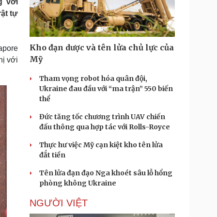
g với
Doanh nghiệp 24h
Tin Công nghệ
ật tự
Doanh nhân
Trải nghiệm
ì cộng đồng
Chuyển đổi số
Kho đạn dược và tên lửa chủ lực của
apore
u lịch
Podcast
Mỹ
hị với
Tư vấn
Câu chuyện thời sự
Săn Tour
Đọc truyện đêm khuya
Tham vọng robot hóa quân đội,
heck-in
Cửa sổ tình yêu
Ukraine đau đầu với “ma trận” 550 biến
Kể chuyện cho bé
thể
Hạt giống tâm hồn
Đức tăng tốc chương trình UAV chiến
đấu thông qua hợp tác với Rolls-Royce
Thực hư việc Mỹ cạn kiệt kho tên lửa
đắt tiền
Tên lửa đạn đạo Nga khoét sâu lỗ hổng
phòng không Ukraine
NGƯỜI VIỆT