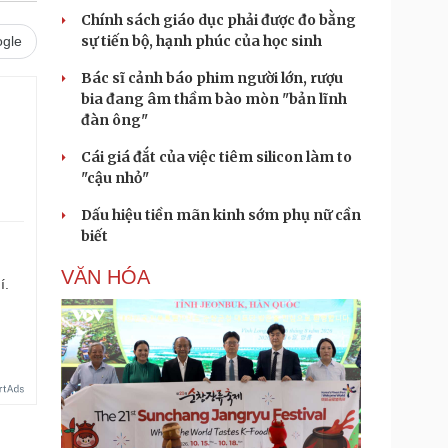
Chính sách giáo dục phải được đo bằng
sự tiến bộ, hạnh phúc của học sinh
gle
Bác sĩ cảnh báo phim người lớn, rượu
bia đang âm thầm bào mòn "bản lĩnh
đàn ông"
Cái giá đắt của việc tiêm silicon làm to
"cậu nhỏ"
Dấu hiệu tiền mãn kinh sớm phụ nữ cần
biết
VĂN HÓA
í.