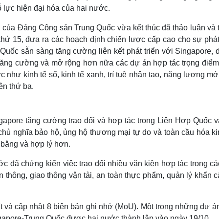
ỗ lực hiện đại hóa của hai nước.
 của Đảng Cộng sản Trung Quốc vừa kết thúc đã thảo luận và 
hứ 15, đưa ra các hoạch định chiến lược cấp cao cho sự phát 
uốc sẵn sàng tăng cường liên kết phát triển với Singapore, d
 tăng cường và mở rộng hơn nữa các dự án hợp tác trọng điểm
c như kinh tế số, kinh tế xanh, trí tuệ nhân tạo, năng lượng mớ
ên thứ ba.
gapore tăng cường trao đổi và hợp tác trong Liên Hợp Quốc v
hủ nghĩa bảo hộ, ủng hộ thương mại tự do và toàn cầu hóa kin
g bằng và hợp lý hơn.
đã chứng kiến ​​việc trao đổi nhiều văn kiện hợp tác trong cá
yền thông, giao thông vận tải, an toàn thực phẩm, quản lý khẩn 
ết và cập nhật 8 biên bản ghi nhớ (MoU). Một trong những dự á
ngapore-Trung Quốc được hai nước thành lập vào ngày 19/10.