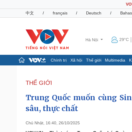
VO
中文
/
français
/
Deutsch
/
Bahas
29°C
Hà Nội
Chính trị
Xã hội
Thế giới
Multimedia
K
Chính trị
Xã hội
Đảng
Tin 24h
THẾ GIỚI
Tổ chức nhân sự
Dự báo thời tiết
Quốc hội
Giáo dục
Trung Quốc muốn cùng Sing
Nhận diện sự thật
Dấu ấn VOV
Việc làm
sâu, thực chất
Biển đảo
Pháp luật
Quân sự - Quốc phòng
Chủ Nhật, 16:40, 26/10/2025
Vụ án
Vũ khí