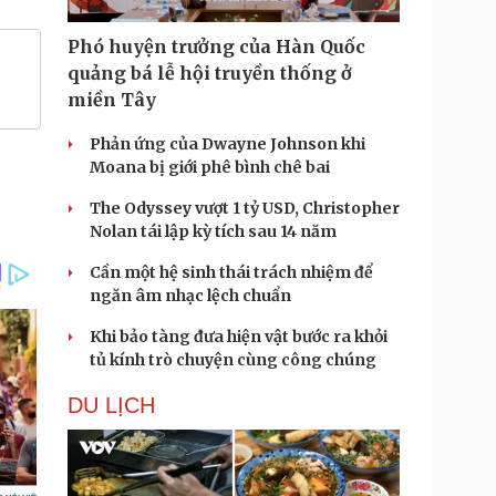
Phó huyện trưởng của Hàn Quốc
quảng bá lễ hội truyền thống ở
miền Tây
Phản ứng của Dwayne Johnson khi
Moana bị giới phê bình chê bai
The Odyssey vượt 1 tỷ USD, Christopher
Nolan tái lập kỳ tích sau 14 năm
Cần một hệ sinh thái trách nhiệm để
ngăn âm nhạc lệch chuẩn
Khi bảo tàng đưa hiện vật bước ra khỏi
tủ kính trò chuyện cùng công chúng
DU LỊCH