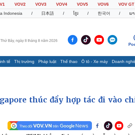
V1
VOV2
VOV3
VOV4
VOV5
VOV6
VOV GT
a Indonesia
/
日本語
/
ខ្មែរ
/
한국어
/
ພາ
Thứ Bảy, ngày 8 tháng 8 năm 2026
Po
inh tế
Thị trường
Pháp luật
Thể thao
Ô tô - Xe máy
Doanh nghi
Thế giới
Multimedia
K
Quan sát
Video
B
Cuộc sống đó đây
Ảnh
K
Hồ sơ
E-Magazine
apore thúc đẩy hợp tác đi vào ch
Infographic
Thể thao
Ô tô - Xe máy
D
Bóng đá
Ô tô
T