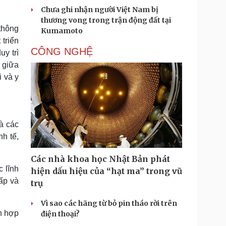
Chưa ghi nhận người Việt Nam bị
thương vong trong trận động đất tại
thông
Kumamoto
triển
CÔNG NGHỆ
uy trì
 giữa
i và y
à các
h tế,
Các nhà khoa học Nhật Bản phát
c lĩnh
hiện dấu hiệu của “hạt ma” trong vũ
cấp và
trụ
Vì sao các hãng từ bỏ pin tháo rời trên
n hợp
điện thoại?