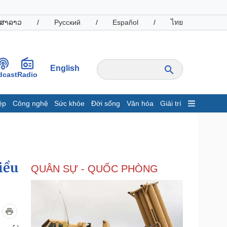
ສາລາວ
/
Русский
/
Español
/
ไทย
English
dcast
Radio
ệp
Công nghệ
Sức khỏe
Đời sống
Văn hóa
Giải trí
inh tế
Thị trường
ất động sản
Giá vàng
hởi nghiệp
Tiêu dùng
Tỷ giá
iều
QUÂN SỰ - QUỐC PHÒNG
Chứng khoán
Giá cà phê
oanh nghiệp
Công nghệ
hông tin doanh nghiệp
Sành điệu