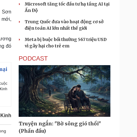
Microsoft tăng tốc đầu tư hạ tầng AI tại
Ấn Độ
h Sơn
 mới,
Trung Quốc đưa vào hoạt động cơ sở
điện toán AI lớn nhất thế giới
hương
Meta bị buộc bồi thường 567 triệu USD
vì gây hại cho trẻ em
ng đó
PODCAST
mại
 cuộc
 Kinh
 Kinh
Truyện ngắn: "Bờ sông gió thổi"
(Phần đầu)
ong