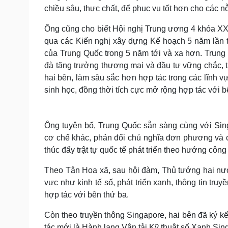
chiều sâu, thực chất, để phục vụ tốt hơn cho các n
Ông cũng cho biết Hội nghị Trung ương 4 khóa XX
qua các Kiến nghị xây dựng Kế hoạch 5 năm lần t
của Trung Quốc trong 5 năm tới và xa hơn. Trung Q
đà tăng trưởng thương mại và đầu tư vững chắc,
hai bên, làm sâu sắc hơn hợp tác trong các lĩnh vự
sinh học, đồng thời tích cực mở rộng hợp tác với b
Ông tuyên bố, Trung Quốc sẵn sàng cùng với Sin
cơ chế khác, phản đối chủ nghĩa đơn phương và c
thúc đẩy trật tự quốc tế phát triển theo hướng côn
Theo Tân Hoa xã, sau hội đàm, Thủ tướng hai nước 
vực như kinh tế số, phát triển xanh, thông tin tru
hợp tác với bên thứ ba.
Còn theo truyền thông Singapore, hai bên đã ký k
tác mới là Hành lang Vận tải Kỹ thuật số Xanh Si