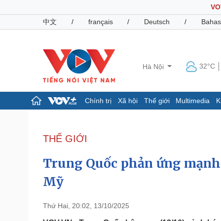
VO
中文
/
français
/
Deutsch
/
Bahas
32°C
Hà Nội
Chính trị
Xã hội
Thế giới
Multimedia
K
Chính trị
Xã hội
Đảng
Tin 24h
THẾ GIỚI
Tổ chức nhân sự
Dự báo thời tiết
Quốc hội
Giáo dục
Trung Quốc phản ứng mạnh 
Nhận diện sự thật
Dấu ấn VOV
Việc làm
Mỹ
Biển đảo
Pháp luật
Quân sự - Quốc phòng
Thứ Hai, 20:02, 13/10/2025
Vụ án
Vũ khí