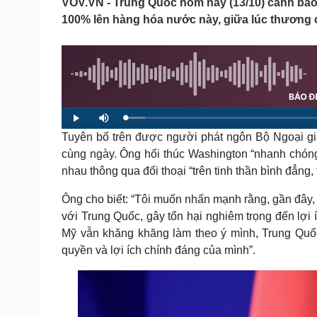
VOV.VN - Trung Quốc hôm nay (13/10) cảnh báo
Tin nóng
Việt Nam
100% lên hàng hóa nước này, giữa lúc thương c
Tư vấn luật
Phân tích
Sức khỏe
Đời sống
Dinh dưỡng - món ngon
Nhà đẹp
Cây thuốc
Blog
L
P
M
Sản phụ khoa
Tình yêu - Gia đình
o
l
u
a
Tuyên bố trên được người phát ngôn Bộ Ngoại gi
a
t
Nhi khoa
d
y
e
e
cùng ngày. Ông hối thúc Washington “nhanh chóng
Nam khoa
d
:
Làm đẹp - giảm cân
nhau thông qua đối thoại “trên tinh thần bình đẳng, 
4
.
Phòng mạch online
0
4
Ông cho biết: “Tôi muốn nhấn mạnh rằng, gần đây, 
Ăn sạch sống khỏe
%
với Trung Quốc, gây tổn hại nghiêm trọng đến lợi 
Cải chính
Mỹ vẫn khăng khăng làm theo ý mình, Trung Quốc
quyền và lợi ích chính đáng của mình”.