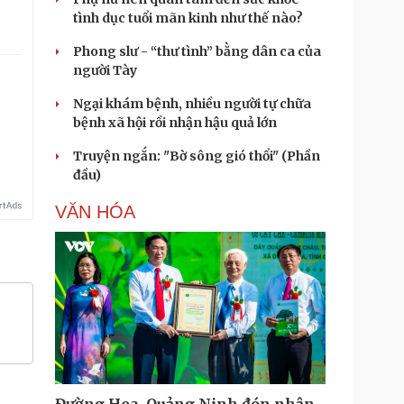
tình dục tuổi mãn kinh như thế nào?
Phong slư - “thư tình” bằng dân ca của
người Tày
Ngại khám bệnh, nhiều người tự chữa
bệnh xã hội rồi nhận hậu quả lớn
Truyện ngắn: "Bờ sông gió thổi" (Phần
đầu)
VĂN HÓA