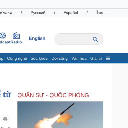
ສາລາວ
/
Русский
/
Español
/
ไทย
English
dcast
Radio
ệp
Công nghệ
Sức khỏe
Đời sống
Văn hóa
Giải trí
inh tế
Thị trường
ất động sản
Giá vàng
hởi nghiệp
Tiêu dùng
Tỷ giá
 từ
QUÂN SỰ - QUỐC PHÒNG
Chứng khoán
Giá cà phê
oanh nghiệp
Công nghệ
hông tin doanh nghiệp
Sành điệu