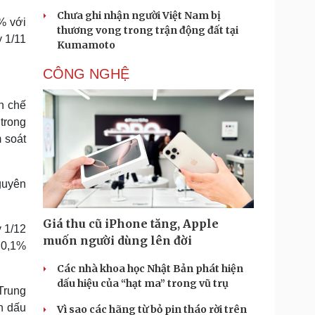
Chưa ghi nhận người Việt Nam bị
% với
thương vong trong trận động đất tại
 1/11
Kumamoto
CÔNG NGHỆ
n chế
trong
 soát
nguyên
Giá thu cũ iPhone tăng, Apple
y 1/12
muốn người dùng lên đời
a 0,1%
Các nhà khoa học Nhật Bản phát hiện
dấu hiệu của “hạt ma” trong vũ trụ
Trung
h dấu
Vì sao các hãng từ bỏ pin tháo rời trên