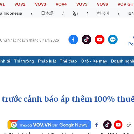
V1
VOV2
VOV3
VOV4
VOV5
VOV6
VOV GT
a Indonesia
/
日本語
/
ខ្មែរ
/
한국어
/
ພາ
Chủ Nhật, ngày 9 tháng 8 năm 2026
Po
inh tế
Thị trường
Pháp luật
Thể thao
Ô tô - Xe máy
Doanh nghi
Thế giới
Multimedia
K
Quan sát
Video
B
Cuộc sống đó đây
Ảnh
K
Hồ sơ
E-Magazine
trước cảnh báo áp thêm 100% thuế
Infographic
Thể thao
Ô tô - Xe máy
D
Bóng đá
Ô tô
T