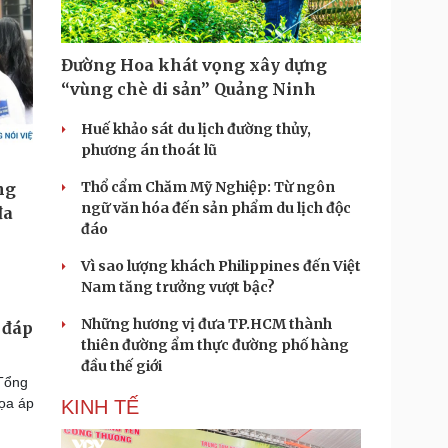
Đường Hoa khát vọng xây dựng
“vùng chè di sản” Quảng Ninh
Huế khảo sát du lịch đường thủy,
phương án thoát lũ
Thổ cẩm Chăm Mỹ Nghiệp: Từ ngôn
ngữ văn hóa đến sản phẩm du lịch độc
đáo
Vì sao lượng khách Philippines đến Việt
Nam tăng trưởng vượt bậc?
Những hương vị đưa TP.HCM thành
 đáp
thiên đường ẩm thực đường phố hàng
đầu thế giới
 Tổng
ọa áp
KINH TẾ