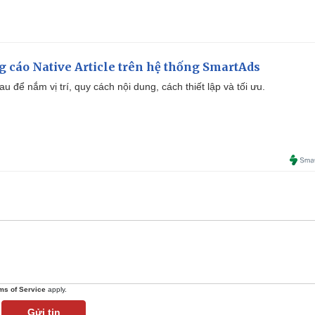
 cáo Native Article trên hệ thống SmartAds
u để nắm vị trí, quy cách nội dung, cách thiết lập và tối ưu.
ms of Service
apply.
Gửi tin