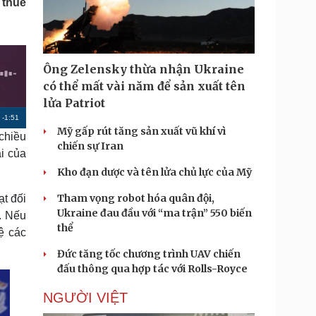
 thuế
Doanh nghiệp 24h
Tin Công nghệ
Doanh nhân
Trải nghiệm
ì cộng đồng
Chuyển đổi số
Ông Zelensky thừa nhận Ukraine
u lịch
Podcast
có thể mất vài năm để sản xuất tên
Tư vấn
Câu chuyện thời sự
lửa Patriot
Săn Tour
Đọc truyện đêm khuya
R
-
1:51
heck-in
Cửa sổ tình yêu
Mỹ gấp rút tăng sản xuất vũ khí vì
chiều
Kể chuyện cho bé
e
chiến sự Iran
i của
Hạt giống tâm hồn
m
Kho đạn dược và tên lửa chủ lực của Mỹ
a
Tham vọng robot hóa quân đội,
ạt đối
i
Ukraine đau đầu với “ma trận” 550 biến
.. Nếu
n
thể
ệ các
i
Đức tăng tốc chương trình UAV chiến
n
đấu thông qua hợp tác với Rolls-Royce
g
NGƯỜI VIỆT
T