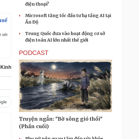
điện thoại?
Microsoft tăng tốc đầu tư hạ tầng AI tại
huế
Ấn Độ
Trung Quốc đưa vào hoạt động cơ sở
 với
điện toán AI lớn nhất thế giới
PODCAST
 Kinh
gle
Truyện ngắn: "Bờ sông gió thổi"
(Phần cuối)
Phụ nữ nên quan tâm đến sức khỏe