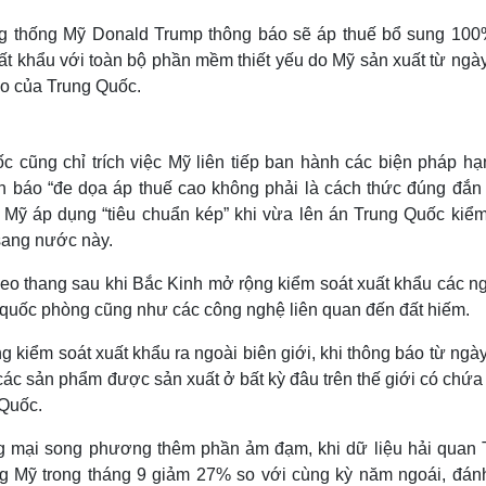
g thống Mỹ Donald Trump thông báo sẽ áp thuế bổ sung 100
ất khẩu với toàn bộ phần mềm thiết yếu do Mỹ sản xuất từ ngày
eo của Trung Quốc.
 cũng chỉ trích việc Mỹ liên tiếp ban hành các biện pháp hạ
h báo “đe dọa áp thuế cao không phải là cách thức đúng đắn 
Mỹ áp dụng “tiêu chuẩn kép” khi vừa lên án Trung Quốc kiểm
 sang nước này.
 leo thang sau khi Bắc Kinh mở rộng kiểm soát xuất khẩu các 
à quốc phòng cũng như các công nghệ liên quan đến đất hiếm.
g kiểm soát xuất khẩu ra ngoài biên giới, khi thông báo từ ngà
các sản phẩm được sản xuất ở bất kỳ đâu trên thế giới có chứ
 Quốc.
ng mại song phương thêm phần ảm đạm, khi dữ liệu hải quan 
g Mỹ trong tháng 9 giảm 27% so với cùng kỳ năm ngoái, đán