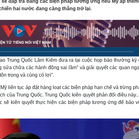
 sẽ đáp trả bằng các biện pháp tương ứng nếu Mỹ áp thêm
Lịch thi đấu bóng đá
Xe máy
hiến hai nước đang căng thẳng trở lại.
Thế giới thể thao
Tư vấn
eSports
V
Hậu trường
Văn hóa
Giải trí
D
Sân khấu - Điện ảnh
Nghệ sĩ
Văn học
Thời trang
Âm nhạc
Sao Việt
c
ao Trung Quốc Lâm Kiếm đưa ra tại cuộc họp báo thường kỳ 
Di sản
 sửa chữa các hành động sai lầm” và giải quyết các quan ngạ
tôn trọng và cùng có lợi”.
Mỹ liên tục áp đặt hàng loạt các biện pháp hạn chế và trừng ph
ích của Trung Quốc. Trung Quốc kiên quyết phản đối điều này.
 sẽ kiên quyết thực hiện các biện pháp tương ứng để bảo v