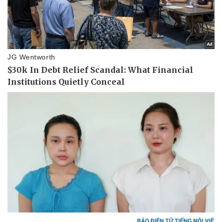
Vụ án
Vũ khí
Tin nóng
Việt Nam
Tư vấn luật
Phân tích