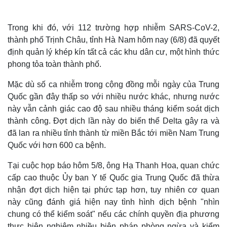
Trong khi đó, với 112 trường hợp nhiễm SARS-CoV-2,
thành phố Trịnh Châu, tỉnh Hà Nam hôm nay (6/8) đã quyết
định quản lý khép kín tất cả các khu dân cư, một hình thức
phong tỏa toàn thành phố.
Mặc dù số ca nhiễm trong cộng đồng mỗi ngày của Trung
Quốc gần đây thấp so với nhiều nước khác, nhưng nước
này vẫn cảnh giác cao độ sau nhiều tháng kiểm soát dịch
thành công. Đợt dịch lần này do biến thể Delta gây ra và
đã lan ra nhiều tỉnh thành từ miền Bắc tới miền Nam Trung
Quốc với hơn 600 ca bệnh.
Thế giới
Multimedia
Quan sát
Video
Tại cuộc họp báo hôm 5/8, ông Hạ Thanh Hoa, quan chức
Cuộc sống đó đây
Ảnh
cấp cao thuộc Ủy ban Y tế Quốc gia Trung Quốc đã thừa
Hồ sơ
E-Magazine
nhận đợt dịch hiện tại phức tạp hơn, tuy nhiên cơ quan
Infographic
này cũng đánh giá hiện nay tình hình dịch bệnh "nhìn
chung có thể kiểm soát" nếu các chính quyền địa phương
thực hiện nghiêm nhiều biện pháp phòng ngừa và kiểm