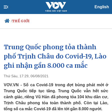
English
THẾ GIỚI
/
Trung Quốc phong tỏa thành
Chính trị
Xã hội
Đảng
Tin 24h
phố Trịnh Châu do Covid-19, Lào
Tổ chức nhân sự
Dự báo thời tiết
ghi nhận gần 8.000 ca mắc
Quốc hội
Giáo dục
Nhận diện sự thật
Dấu ấn VOV
Việc làm
Thứ Sáu, 17:29, 06/08/2021
Biển đảo
VOV.VN - Số ca Covid-19 trong đợt bùng phát mới ở
Trung Quốc tiếp tục tăng. Trung Quốc vẫn hết sức
cảnh giác, riêng Vũ Hán đã phong tỏa 104 khu dân cư,
Trịnh Châu phong tỏa toàn thành phố. Còn tại Lào,
tổng số ca mắc Covid-19 đã lên tới gần 8.000 người.