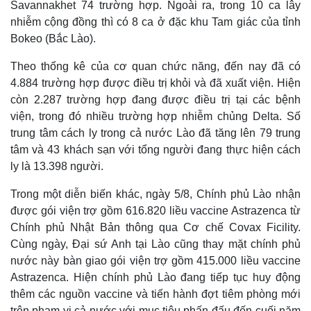
Savannakhet 74 trường hợp. Ngoài ra, trong 10 ca lây
g
nhiễm cộng đồng thì có 8 ca ở đặc khu Tam giác của tỉnh
T
Bokeo (Bắc Lào).
i
Theo thống kê của cơ quan chức năng, đến nay đã có
m
4.884 trường hợp được điều trị khỏi và đã xuất viện. Hiện
e
còn 2.287 trường hợp đang được điều trị tại các bệnh
viện, trong đó nhiều trường hợp nhiễm chủng Delta. Số
trung tâm cách ly trong cả nước Lào đã tăng lên 79 trung
tâm và 43 khách sạn với tổng người đang thực hiện cách
ly là 13.398 người.
Trong một diễn biến khác, ngày 5/8, Chính phủ Lào nhận
được gói viện trợ gồm 616.820 liều vaccine Astrazenca từ
Chính phủ Nhật Bản thông qua Cơ chế Covax Ficility.
Cùng ngày, Đại sứ Anh tại Lào cũng thay mặt chính phủ
nước này bàn giao gói viện trợ gồm 415.000 liều vaccine
Astrazenca. Hiện chính phủ Lào đang tiếp tục huy động
thêm các nguồn vaccine và tiến hành đợt tiêm phòng mới
trên phạm vi cả nước với mục tiêu phấn đấu đến cuối năm