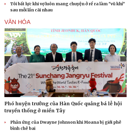
Tôi bất lực khi vợ luôn mang chuyện ở rể ra làm "vũ khí"
sau mỗi lần cãi nhau
VĂN HÓA
Phó huyện trưởng của Hàn Quốc quảng bá lễ hội
truyền thống ở miền Tây
Phản ứng của Dwayne Johnson khi Moana bị giới phê
bình chê bai