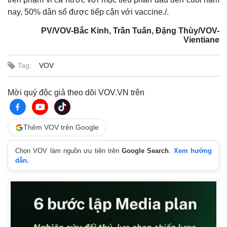
nay, 50% dân số được tiếp cận với vaccine./.
PV/VOV-Bắc Kinh, Trần Tuấn, Đặng Thùy/VOV-
Vientiane
Tag:
VOV
Mời quý độc giả theo dõi VOV.VN trên
Thêm VOV trên Google
Chọn VOV làm nguồn ưu tiên trên
Google Search
.
Xem hướng
dẫn.
Kinh tế
Thị trường
Bất động sản
Giá vàng
Khởi nghiệp
Tiêu dùng
Tỷ giá
Chứng khoán