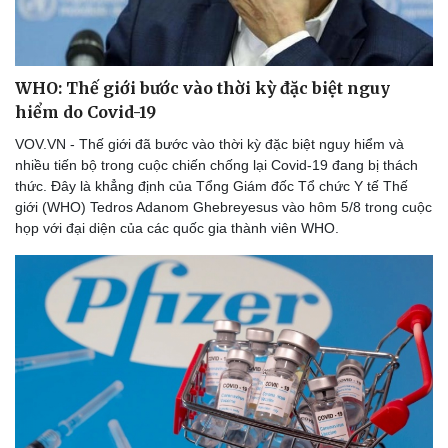
WHO: Thế giới bước vào thời kỳ đặc biệt nguy
Doanh nghiệp
Công nghệ
hiểm do Covid-19
Thông tin doanh nghiệp
Sành điệu
Doanh nghiệp 24h
Tin Công nghệ
VOV.VN - Thế giới đã bước vào thời kỳ đặc biệt nguy hiểm và
Doanh nhân
Trải nghiệm
nhiều tiến bộ trong cuộc chiến chống lại Covid-19 đang bị thách
Vì cộng đồng
Chuyển đổi số
thức. Đây là khẳng định của Tổng Giám đốc Tổ chức Y tế Thế
giới (WHO) Tedros Adanom Ghebreyesus vào hôm 5/8 trong cuộc
họp với đại diện của các quốc gia thành viên WHO.