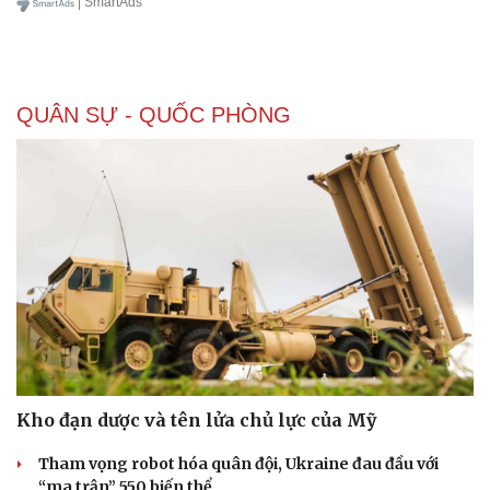
| SmartAds
QUÂN SỰ - QUỐC PHÒNG
Văn hóa
Giải trí
Sân khấu - Điện ảnh
Nghệ sĩ
Văn học
Thời trang
Âm nhạc
Sao Việt
Kho đạn dược và tên lửa chủ lực của Mỹ
Di sản
Tham vọng robot hóa quân đội, Ukraine đau đầu với
“ma trận” 550 biến thể