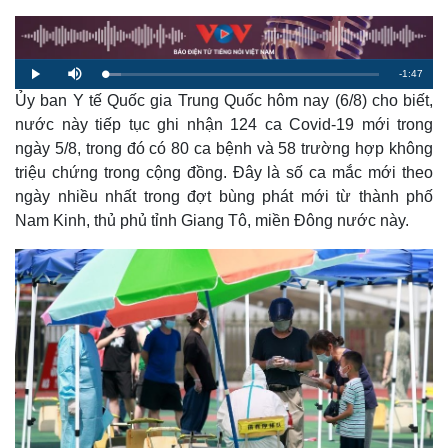
R
-
1:47
L
P
M
o
l
u
a
Ủy ban Y tế Quốc gia Trung Quốc hôm nay (6/8) cho biết,
a
t
e
d
y
e
e
nước này tiếp tục ghi nhận 124 ca Covid-19 mới trong
d
m
:
ngày 5/8, trong đó có 80 ca bệnh và 58 trường hợp không
5
.
a
7
triệu chứng trong cộng đồng. Đây là số ca mắc mới theo
2
%
ngày nhiều nhất trong đợt bùng phát mới từ thành phố
i
Nam Kinh, thủ phủ tỉnh Giang Tô, miền Đông nước này.
n
i
n
g
T
i
m
e