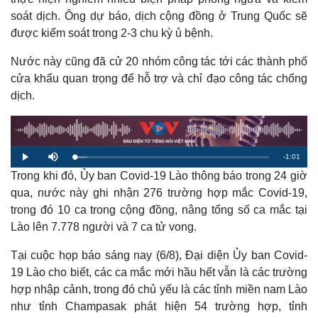
soát dịch. Ông dự báo, dịch cộng đồng ở Trung Quốc sẽ
được kiểm soát trong 2-3 chu kỳ ủ bệnh.
Nước này cũng đã cử 20 nhóm công tác tới các thành phố
cửa khẩu quan trọng để hỗ trợ và chỉ đạo công tác chống
dịch.
R
-
1:01
L
P
M
o
l
u
a
Trong khi đó, Ủy ban Covid-19 Lào thông báo trong 24 giờ
a
t
e
d
y
e
e
qua, nước này ghi nhận 276 trường hợp mắc Covid-19,
d
m
:
trong đó 10 ca trong cộng đồng, nâng tổng số ca mắc tại
6
.
a
7
Lào lên 7.778 người và 7 ca tử vong.
1
%
i
Tại cuộc họp báo sáng nay (6/8), Đại diện Ủy ban Covid-
n
19 Lào cho biết, các ca mắc mới hầu hết vẫn là các trường
i
hợp nhập cảnh, trong đó chủ yếu là các tỉnh miền nam Lào
như tỉnh Champasak phát hiện 54 trường hợp, tỉnh
n