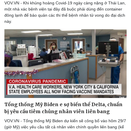
VOV.VN - Khi khủng hoảng Covid-19 ngày càng nặng ở Thái Lan,
một nhà xác bệnh viện tại đây đã buộc phải dùng đến container
đông lạnh để bảo quản các thi thể bệnh nhân tử vong do đại dịch
này.
Sức khỏe
Đời sống
Dinh dưỡng - món ngon
Nhà đẹp
Cây thuốc
Blog
Sản phụ khoa
Tình yêu - Gia đình
Nhi khoa
Nam khoa
Làm đẹp - giảm cân
Phòng mạch online
Ăn sạch sống khỏe
Tổng thống Mỹ Biden e sợ biến thể Delta, chuẩn
bị yêu cầu tiêm chủng nhân viên liên bang
VOV.VN - Tổng thống Mỹ Biden dự kiến sẽ công bố vào hôm 29/7
(giờ Mỹ) việc yêu cầu tất cả nhân viên chính quyền liên bang (kể