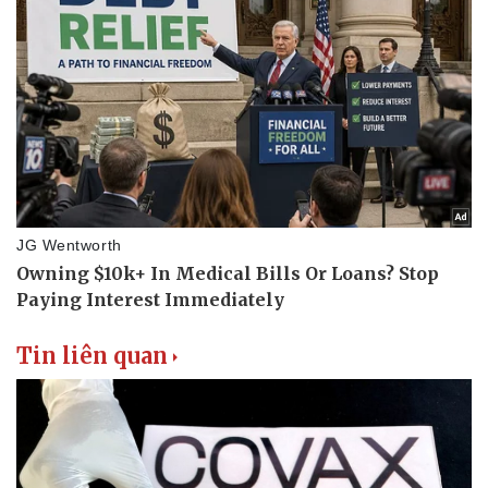
Thể thao
Ô tô - Xe máy
Bóng đá
Ô tô
Lịch thi đấu bóng đá
Xe máy
Thế giới thể thao
Tư vấn
eSports
Hậu trường
Tin liên quan