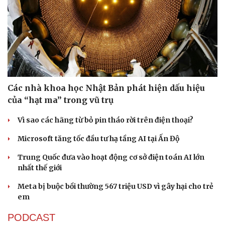
Các nhà khoa học Nhật Bản phát hiện dấu hiệu
của “hạt ma” trong vũ trụ
Vì sao các hãng từ bỏ pin tháo rời trên điện thoại?
Microsoft tăng tốc đầu tư hạ tầng AI tại Ấn Độ
Trung Quốc đưa vào hoạt động cơ sở điện toán AI lớn
nhất thế giới
Du lịch
Podcast
Meta bị buộc bồi thường 567 triệu USD vì gây hại cho trẻ
Tư vấn
Câu chuyện thời sự
em
Săn Tour
Đọc truyện đêm khuya
check-in
Cửa sổ tình yêu
PODCAST
Kể chuyện cho bé