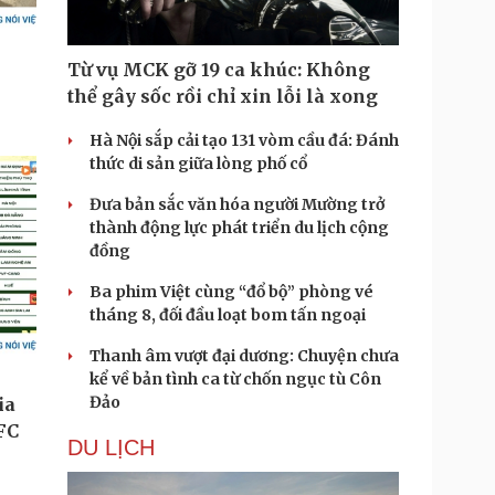
Từ vụ MCK gỡ 19 ca khúc: Không
thể gây sốc rồi chỉ xin lỗi là xong
Hà Nội sắp cải tạo 131 vòm cầu đá: Đánh
thức di sản giữa lòng phố cổ
Đưa bản sắc văn hóa người Mường trở
thành động lực phát triển du lịch cộng
đồng
Ba phim Việt cùng “đổ bộ” phòng vé
tháng 8, đối đầu loạt bom tấn ngoại
Thanh âm vượt đại dương: Chuyện chưa
kể về bản tình ca từ chốn ngục tù Côn
Đảo
DU LỊCH