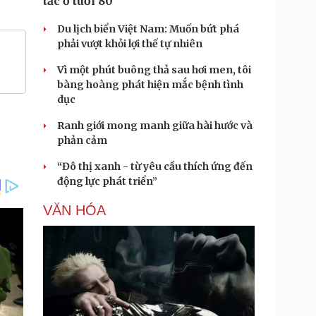
tắc ở tuổi 80
Du lịch biển Việt Nam: Muốn bứt phá
phải vượt khỏi lợi thế tự nhiên
Vì một phút buông thả sau hơi men, tôi
bàng hoàng phát hiện mắc bệnh tình
dục
Ranh giới mong manh giữa hài hước và
phản cảm
“Đô thị xanh - từ yêu cầu thích ứng đến
động lực phát triển”
VĂN HÓA