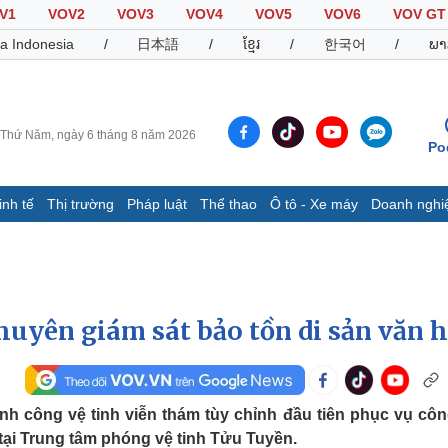
V1
VOV2
VOV3
VOV4
VOV5
VOV6
VOV GT
a Indonesia
/
日本語
/
ខ្មែរ
/
한국어
/
ພາ
Thứ Năm, ngày 6 tháng 8 năm 2026
Po
inh tế
Thị trường
Pháp luật
Thể thao
Ô tô - Xe máy
Doanh nghi
Thế giới
Multimedia
K
Quan sát
Video
B
Cuộc sống đó đây
Ảnh
K
Hồ sơ
E-Magazine
uyên giám sát bảo tồn di sản văn 
Infographic
Thể thao
Ô tô - Xe máy
D
h công vệ tinh viễn thám tùy chỉnh đầu tiên phục vụ côn
 tại Trung tâm phóng vệ tinh Tửu Tuyền.
Bóng đá
Ô tô
T