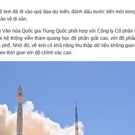
Lịch thi đấu bóng đá
Xe máy
Thế giới thể thao
Tư vấn
tinh đã đi vào quỹ đạo dự kiến, đánh dấu bước tiến mới trong
eSports
V
ảo vệ di sản.
Hậu trường
sản Văn hóa Quốc gia Trung Quốc phối hợp với Công ty Cổ phần
Văn hóa
Giải trí
D
ị hệ thống viễn thám quang học độ phân giải cao, với độ phân
Sân khấu - Điện ảnh
Nghệ sĩ
phổ. Nhờ đó, vệ tinh có khả năng thu thập dữ liệu không gian
Văn học
Thời trang
eo thời gian với độ chính xác cao.
Âm nhạc
Sao Việt
c
Di sản