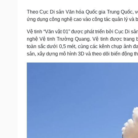
Tin nóng
Việt Nam
Tư vấn luật
Phân tích
Theo Cục Di sản Văn hóa Quốc gia Trung Quốc, vệ 
ứng dụng công nghệ cao vào công tác quản lý và b
Vệ tinh “Văn vật 01” được phát triển bởi Cục Di 
Sức khỏe
Đời sống
nghệ Vệ tinh Trường Quang. Vệ tinh được trang b
Dinh dưỡng - món ngon
Nhà đẹp
toàn sắc dưới 0,5 mét, cùng các kênh chụp ảnh đa 
Cây thuốc
Blog
sản, xây dựng mô hình 3D và theo dõi biến động th
Sản phụ khoa
Tình yêu - Gia đình
Nhi khoa
Nam khoa
Làm đẹp - giảm cân
Phòng mạch online
Ăn sạch sống khỏe
Cải chính