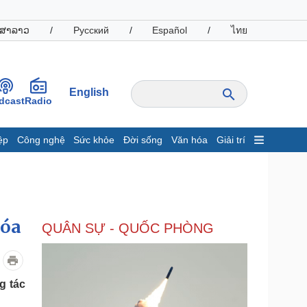
ສາລາວ
/
Русский
/
Español
/
ไทย
English
dcast
Radio
ệp
Công nghệ
Sức khỏe
Đời sống
Văn hóa
Giải trí
inh tế
Thị trường
ất động sản
Giá vàng
hởi nghiệp
Tiêu dùng
Tỷ giá
hóa
QUÂN SỰ - QUỐC PHÒNG
Chứng khoán
Giá cà phê
oanh nghiệp
Công nghệ
g tác
hông tin doanh nghiệp
Sành điệu