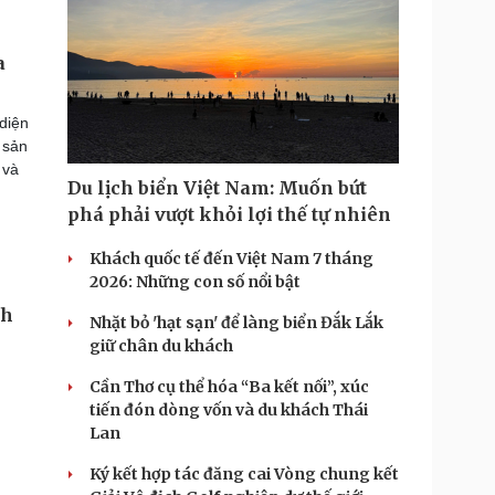
a
diện
 sản
 và
Du lịch biển Việt Nam: Muốn bứt
phá phải vượt khỏi lợi thế tự nhiên
Khách quốc tế đến Việt Nam 7 tháng
2026: Những con số nổi bật
nh
Nhặt bỏ 'hạt sạn' để làng biển Đắk Lắk
giữ chân du khách
Cần Thơ cụ thể hóa “Ba kết nối”, xúc
,
tiến đón dòng vốn và du khách Thái
Lan
Ký kết hợp tác đăng cai Vòng chung kết