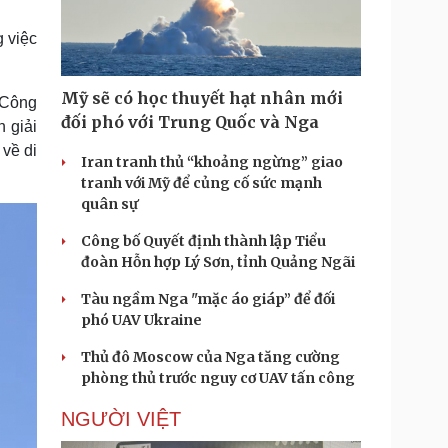
Doanh nghiệp 24h
Tin Công nghệ
Doanh nhân
Trải nghiệm
 việc
ì cộng đồng
Chuyển đổi số
Mỹ sẽ có học thuyết hạt nhân mới
 Công
u lịch
Podcast
đối phó với Trung Quốc và Nga
 giải
Tư vấn
Câu chuyện thời sự
 về di
Săn Tour
Đọc truyện đêm khuya
Iran tranh thủ “khoảng ngừng” giao
heck-in
Cửa sổ tình yêu
tranh với Mỹ để củng cố sức mạnh
Kể chuyện cho bé
quân sự
Hạt giống tâm hồn
Công bố Quyết định thành lập Tiểu
đoàn Hỗn hợp Lý Sơn, tỉnh Quảng Ngãi
Tàu ngầm Nga "mặc áo giáp” để đối
phó UAV Ukraine
Thủ đô Moscow của Nga tăng cường
phòng thủ trước nguy cơ UAV tấn công
NGƯỜI VIỆT