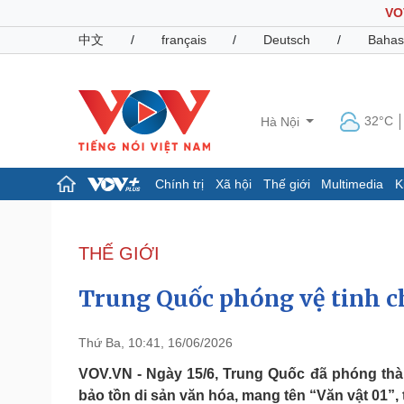
VO
中文
/
français
/
Deutsch
/
Bahas
32°C
Hà Nội
Chính trị
Xã hội
Thế giới
Multimedia
K
Chính trị
Xã hội
Đảng
Tin 24h
THẾ GIỚI
Tổ chức nhân sự
Dự báo thời tiết
Quốc hội
Giáo dục
Trung Quốc phóng vệ tinh ch
Nhận diện sự thật
Dấu ấn VOV
Việc làm
Biển đảo
Thứ Ba, 10:41, 16/06/2026
Pháp luật
Quân sự - Quốc phòng
VOV.VN - Ngày 15/6, Trung Quốc đã phóng thàn
bảo tồn di sản văn hóa, mang tên “Văn vật 01”,
Vụ án
Vũ khí