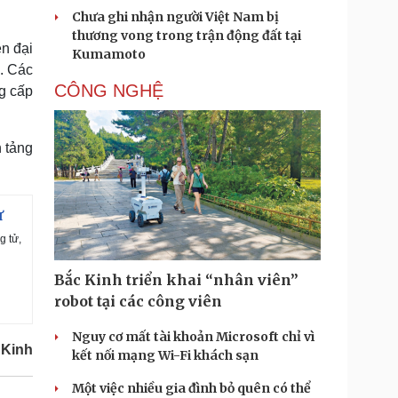
Chưa ghi nhận người Việt Nam bị
thương vong trong trận động đất tại
ện đại
Kumamoto
o. Các
CÔNG NGHỆ
g cấp
n tảng
ử
g tử,
Bắc Kinh triển khai “nhân viên”
robot tại các công viên
Nguy cơ mất tài khoản Microsoft chỉ vì
 Kinh
kết nối mạng Wi-Fi khách sạn
Một việc nhiều gia đình bỏ quên có thể