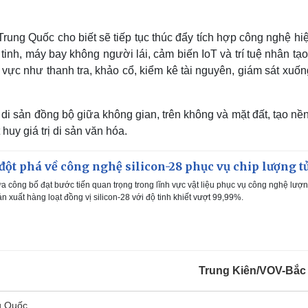
Trung Quốc cho biết sẽ tiếp tục thúc đẩy tích hợp công nghệ hi
tinh, máy bay không người lái, cảm biến IoT và trí tuệ nhân tạ
vực như thanh tra, khảo cổ, kiểm kê tài nguyên, giám sát xuốn
di sản đồng bộ giữa không gian, trên không và mặt đất, tạo nề
uy giá trị di sản văn hóa.
đột phá về công nghệ silicon-28 phục vụ chip lượng t
 công bố đạt bước tiến quan trọng trong lĩnh vực vật liệu phục vụ công nghệ lượn
ản xuất hàng loạt đồng vị silicon-28 với độ tinh khiết vượt 99,99%.
Trung Kiên/VOV-Bắc
g Quốc