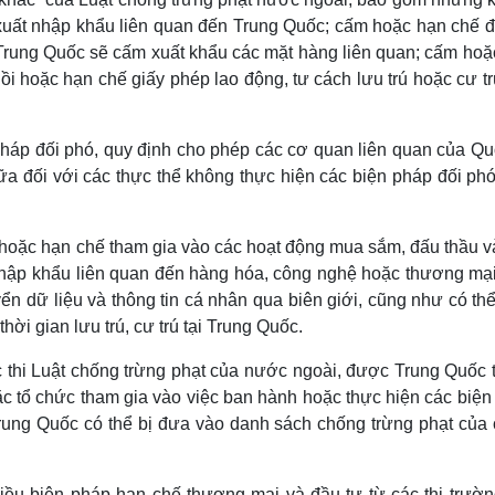
xuất nhập khẩu liên quan đến Trung Quốc; cấm hoặc hạn chế đ
 Trung Quốc sẽ cấm xuất khẩu các mặt hàng liên quan; cấm hoặ
hồi hoặc hạn chế giấy phép lao động, tư cách lưu trú hoặc cư t
pháp đối phó, quy định cho phép các cơ quan liên quan của Qu
a đối với các thực thể không thực hiện các biện pháp đối phó
m hoặc hạn chế tham gia vào các hoạt động mua sắm, đấu thầu v
nhập khẩu liên quan đến hàng hóa, công nghệ hoặc thương mại
n dữ liệu và thông tin cá nhân qua biên giới, cũng như có th
hời gian lưu trú, cư trú tại Trung Quốc.
c thi Luật chống trừng phạt của nước ngoài, được Trung Quốc 
c tổ chức tham gia vào việc ban hành hoặc thực hiện các biện
Trung Quốc có thể bị đưa vào danh sách chống trừng phạt của 
ều biện pháp hạn chế thương mại và đầu tư từ các thị trườn