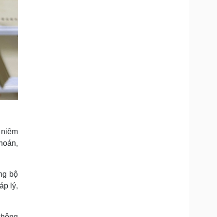
 niêm
hoán,
ng bộ
áp lý,
 không