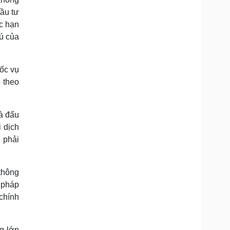
ầu tư
c hạn
rú của
ốc vụ
 theo
à đấu
 dịch
ể phải
thông
 pháp
chính
g lớn