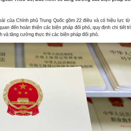
Lịch thi đấu bóng đá
Xe máy
Thế giới thể thao
Tư vấn
eSports
V
goài của Chính phủ Trung Quốc gồm 22 điều và có hiệu lực từ
Hậu trường
an đến hoàn thiện các biện pháp đối phó, quy định chi tiết tr
Văn hóa
Giải trí
D
 và tăng cường thực thi các biện pháp đối phó.
Sân khấu - Điện ảnh
Nghệ sĩ
Văn học
Thời trang
Âm nhạc
Sao Việt
c
Di sản