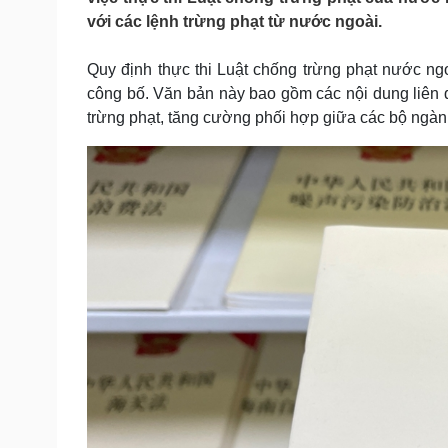
Tin nóng
Việt Nam
với các lệnh trừng phạt từ nước ngoài.
Tư vấn luật
Phân tích
Quy định thực thi Luật chống trừng phạt nước n
công bố. Văn bản này bao gồm các nội dung liên qu
Sức khỏe
Đời sống
trừng phạt, tăng cường phối hợp giữa các bộ ngành
Dinh dưỡng - món ngon
Nhà đẹp
Cây thuốc
Blog
Sản phụ khoa
Tình yêu - Gia đình
Nhi khoa
Nam khoa
Làm đẹp - giảm cân
Phòng mạch online
Ăn sạch sống khỏe
Cải chính