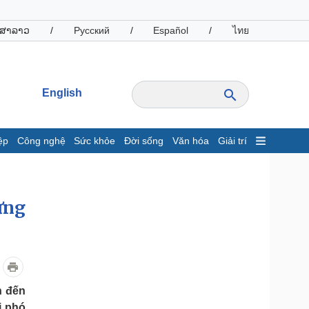
ສາລາວ
/
Русский
/
Español
/
ไทย
English
ệp
Công nghệ
Sức khỏe
Đời sống
Văn hóa
Giải trí
inh tế
Thị trường
ất động sản
Giá vàng
ừng
hởi nghiệp
Tiêu dùng
Tỷ giá
Chứng khoán
Giá cà phê
oanh nghiệp
Công nghệ
n đến
hông tin doanh nghiệp
Sành điệu
i phó