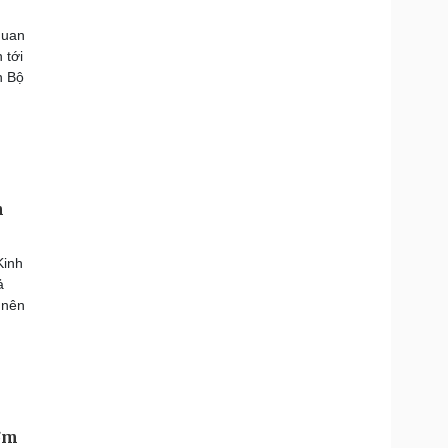
quan
 tới
n Bộ
n
Kinh
ả
 nên
sớm