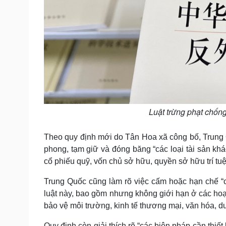
Luật trừng phạt chố
Theo quy định mới do Tân Hoa xã công bố, Trung Q
phong, tạm giữ và đóng băng “các loại tài sản kh
cổ phiếu quỹ, vốn chủ sở hữu, quyền sở hữu trí tu
Trung Quốc cũng làm rõ việc cấm hoặc hạn chế “cá
luật này, bao gồm nhưng không giới hạn ở các hoạt
bảo vệ môi trường, kinh tế thương mại, văn hóa, du l
Quy định còn giải thích rõ “các biện pháp cần thi