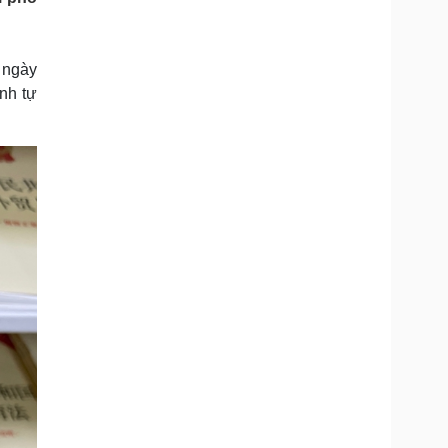
Doanh nghiệp 24h
Tin Công nghệ
Doanh nhân
Trải nghiệm
ì cộng đồng
Chuyển đổi số
 ngày
ình tự
u lịch
Podcast
Tư vấn
Câu chuyện thời sự
Săn Tour
Đọc truyện đêm khuya
heck-in
Cửa sổ tình yêu
Kể chuyện cho bé
Hạt giống tâm hồn