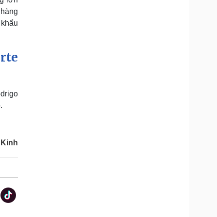
 hàng
t khẩu
rte
drigo
.
 Kinh