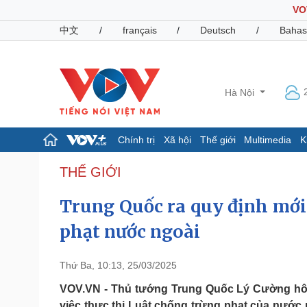
VO
中文
/
français
/
Deutsch
/
Bahas
Hà Nội
Chính trị
Xã hội
Thế giới
Multimedia
K
Chính trị
Xã hội
THẾ GIỚI
Đảng
Tin 24h
Trung Quốc ra quy định mới
Tổ chức nhân sự
Dự báo thời tiết
Quốc hội
Giáo dục
phạt nước ngoài
Nhận diện sự thật
Dấu ấn VOV
Việc làm
Biển đảo
Thứ Ba, 10:13, 25/03/2025
Pháp luật
Quân sự - Quốc phòng
VOV.VN - Thủ tướng Trung Quốc Lý Cường hôm 
Vụ án
Vũ khí
việc thực thi Luật chống trừng phạt của nước