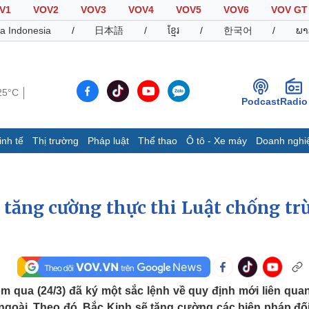
V1
VOV2
VOV3
VOV4
VOV5
VOV6
VOV GT
a Indonesia
/
日本語
/
ខ្មែរ
/
한국어
/
ພາ
25°C
Podcast
Radio
inh tế
Thị trường
Pháp luật
Thể thao
Ô tô - Xe máy
Doanh nghi
Thế giới
Multimedia
K
Quan sát
Video
B
 tăng cường thực thi Luật chống tr
Cuộc sống đó đây
Ảnh
K
Hồ sơ
E-Magazine
Infographic
Thể thao
Ô tô - Xe máy
D
qua (24/3) đã ký một sắc lệnh về quy định mới liên qua
Bóng đá
Ô tô
T
 ngoài. Theo đó, Bắc Kinh sẽ tăng cường các biện pháp đố