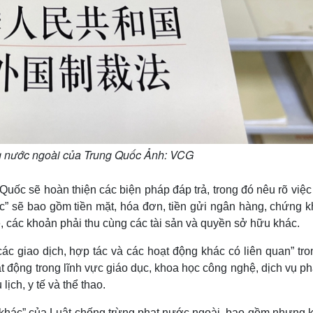
ng nước ngoài của Trung Quốc Ảnh: VCG
uốc sẽ hoàn thiện các biện pháp đáp trả, trong đó nêu rõ việc
ác” sẽ bao gồm tiền mặt, hóa đơn, tiền gửi ngân hàng, chứng k
ệ, các khoản phải thu cùng các tài sản và quyền sở hữu khác.
c giao dịch, hợp tác và các hoạt động khác có liên quan” tro
 động trong lĩnh vực giáo dục, khoa học công nghệ, dịch vụ ph
ịch, y tế và thể thao.
ết khác” của Luật chống trừng phạt nước ngoài, bao gồm nhưng