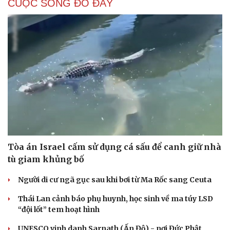
CUỘC SỐNG ĐÓ ĐÂY
Tòa án Israel cấm sử dụng cá sấu để canh giữ nhà
tù giam khủng bố
Người di cư ngã gục sau khi bơi từ Ma Rốc sang Ceuta
Thái Lan cảnh báo phụ huynh, học sinh về ma túy LSD
“đội lốt” tem hoạt hình
UNESCO vinh danh Sarnath (Ấn Độ) - nơi Đức Phật