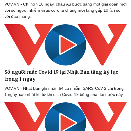
VOV.VN - Chỉ hơn 10 ngày, châu Âu bước sang một giai đoạn mới
Thể thao
Ô tô - Xe máy
với số người nhiễm virus corona chủng mới tăng gấp 10 lần so
Bóng đá
Ô tô
với đầu tháng.
Lịch thi đấu bóng đá
Xe máy
Thế giới thể thao
Tư vấn
eSports
Hậu trường
Số người mắc Covid-19 tại Nhật Bản tăng kỷ lục
trong 1 ngày
VOV.VN - Nhật Bản ghi nhận 64 ca nhiễm SARS-CoV-2 chỉ trong
1 ngày, cao nhất kể từ khi dịch Covid-19 bùng phát tại nước này.