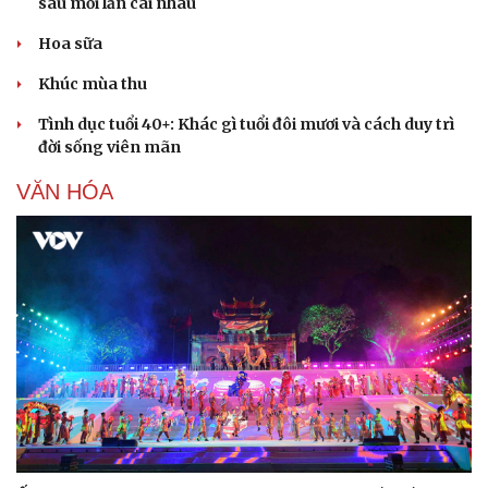
sau mỗi lần cãi nhau
Hoa sữa
Khúc mùa thu
Tình dục tuổi 40+: Khác gì tuổi đôi mươi và cách duy trì
đời sống viên mãn
VĂN HÓA
Văn hóa
Giải trí
Sân khấu - Điện ảnh
Nghệ sĩ
Văn học
Thời trang
Âm nhạc
Sao Việt
Di sản