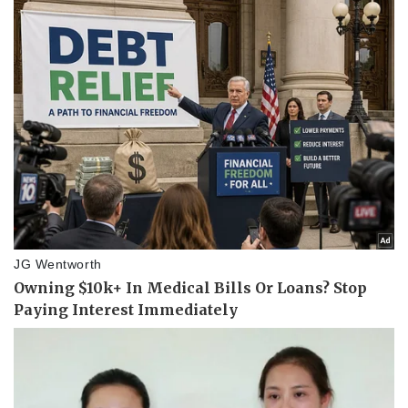
Vụ án
Vũ khí
Tin nóng
Việt Nam
Tư vấn luật
Phân tích