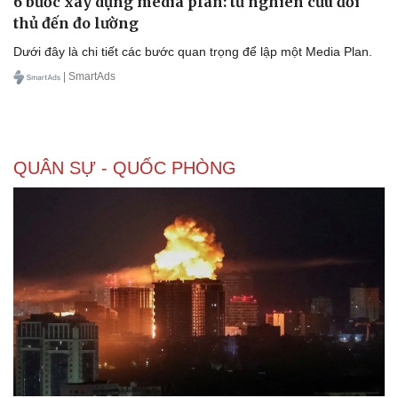
6 bước xây dựng media plan: từ nghiên cứu đối
thủ đến đo lường
Dưới đây là chi tiết các bước quan trọng để lập một Media Plan.
| SmartAds
QUÂN SỰ - QUỐC PHÒNG