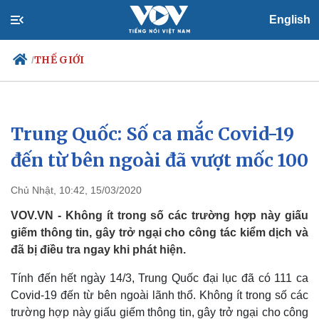
English
THẾ GIỚI
/
Trung Quốc: Số ca mắc Covid-19
Chính trị
Xã hội
Đảng
Tin 24h
đến từ bên ngoài đã vượt mốc 100
Tổ chức nhân sự
Dự báo thời tiết
Quốc hội
Giáo dục
Chủ Nhật, 10:42, 15/03/2020
Nhận diện sự thật
Dấu ấn VOV
Việc làm
VOV.VN - Không ít trong số các trường hợp này giấu
Biển đảo
giếm thông tin, gây trở ngại cho công tác kiểm dịch và
đã bị điều tra ngay khi phát hiện.
Tính đến hết ngày 14/3, Trung Quốc đại lục đã có 111 ca
Covid-19 đến từ bên ngoài lãnh thổ. Không ít trong số các
trường hợp này giấu giếm thông tin, gây trở ngại cho công