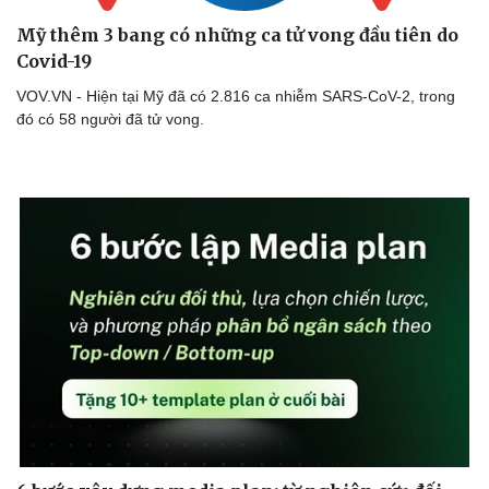
Mỹ thêm 3 bang có những ca tử vong đầu tiên do
Covid-19
VOV.VN - Hiện tại Mỹ đã có 2.816 ca nhiễm SARS-CoV-2, trong
Doanh nghiệp
Công nghệ
đó có 58 người đã tử vong.
Thông tin doanh nghiệp
Sành điệu
Doanh nghiệp 24h
Tin Công nghệ
Doanh nhân
Trải nghiệm
Vì cộng đồng
Chuyển đổi số