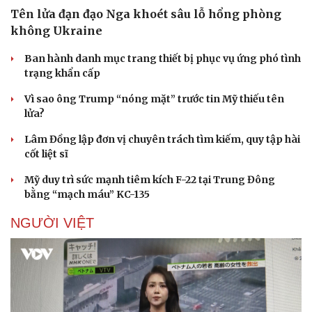
Tên lửa đạn đạo Nga khoét sâu lỗ hổng phòng
không Ukraine
Ban hành danh mục trang thiết bị phục vụ ứng phó tình
trạng khẩn cấp
Vì sao ông Trump “nóng mặt” trước tin Mỹ thiếu tên
lửa?
Lâm Đồng lập đơn vị chuyên trách tìm kiếm, quy tập hài
cốt liệt sĩ
Mỹ duy trì sức mạnh tiêm kích F-22 tại Trung Đông
bằng “mạch máu” KC-135
NGƯỜI VIỆT