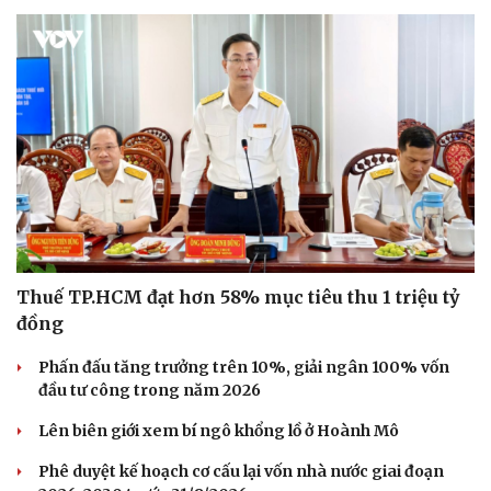
Thuế TP.HCM đạt hơn 58% mục tiêu thu 1 triệu tỷ
đồng
Phấn đấu tăng trưởng trên 10%, giải ngân 100% vốn
Du lịch
Podcast
đầu tư công trong năm 2026
Tư vấn
Câu chuyện thời sự
Lên biên giới xem bí ngô khổng lồ ở Hoành Mô
Săn Tour
Đọc truyện đêm khuya
check-in
Cửa sổ tình yêu
Phê duyệt kế hoạch cơ cấu lại vốn nhà nước giai đoạn
Kể chuyện cho bé