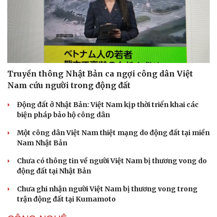
Truyền thông Nhật Bản ca ngợi công dân Việt
Sức khỏe
Đời sống
Nam cứu người trong động đất
Dinh dưỡng - món ngon
Nhà đẹp
Cây thuốc
Blog
Động đất ở Nhật Bản: Việt Nam kịp thời triển khai các
Sản phụ khoa
Tình yêu - Gia đình
biện pháp bảo hộ công dân
Nhi khoa
Nam khoa
Một công dân Việt Nam thiệt mạng do động đất tại miền
Làm đẹp - giảm cân
Nam Nhật Bản
Phòng mạch online
Ăn sạch sống khỏe
Chưa có thông tin về người Việt Nam bị thương vong do
động đất tại Nhật Bản
Chưa ghi nhận người Việt Nam bị thương vong trong
trận động đất tại Kumamoto