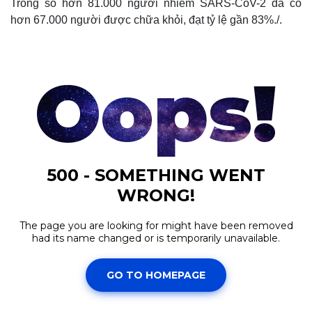
Trong số hơn 81.000 người nhiễm SARS-CoV-2 đã có
hơn 67.000 người được chữa khỏi, đạt tỷ lệ gần 83%./.
Thế giới
Multimedia
Quan sát
Video
Cuộc sống đó đây
Ảnh
Hồ sơ
E-Magazine
Infographic