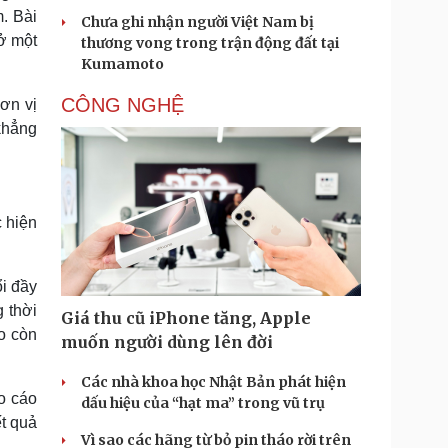
. Bài
Chưa ghi nhận người Việt Nam bị
ở một
thương vong trong trận động đất tại
Kumamoto
CÔNG NGHỆ
ơn vị
khẳng
c hiện
ổi đầy
 thời
Giá thu cũ iPhone tăng, Apple
o còn
muốn người dùng lên đời
Các nhà khoa học Nhật Bản phát hiện
o cáo
dấu hiệu của “hạt ma” trong vũ trụ
t quả
Vì sao các hãng từ bỏ pin tháo rời trên