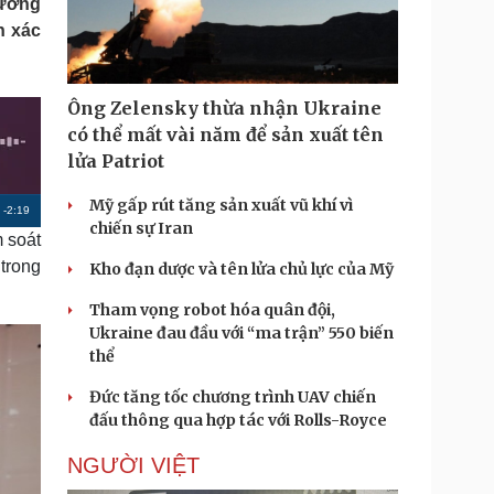
hưởng
Doanh nghiệp 24h
Tin Công nghệ
h xác
Doanh nhân
Trải nghiệm
ì cộng đồng
Chuyển đổi số
Ông Zelensky thừa nhận Ukraine
u lịch
Podcast
có thể mất vài năm để sản xuất tên
Tư vấn
Câu chuyện thời sự
lửa Patriot
Săn Tour
Đọc truyện đêm khuya
heck-in
Cửa sổ tình yêu
Mỹ gấp rút tăng sản xuất vũ khí vì
R
-
2:19
Kể chuyện cho bé
chiến sự Iran
 soát
Hạt giống tâm hồn
e
 trong
Kho đạn dược và tên lửa chủ lực của Mỹ
m
Tham vọng robot hóa quân đội,
a
Ukraine đau đầu với “ma trận” 550 biến
i
thể
n
Đức tăng tốc chương trình UAV chiến
i
đấu thông qua hợp tác với Rolls-Royce
n
NGƯỜI VIỆT
g