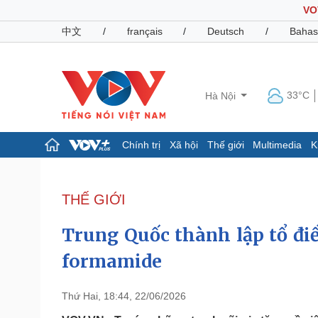
VO
中文
/
français
/
Deutsch
/
Bahas
33°C
Hà Nội
Chính trị
Xã hội
Thế giới
Multimedia
K
Chính trị
Xã hội
Đảng
Tin 24h
THẾ GIỚI
Tổ chức nhân sự
Dự báo thời tiết
Quốc hội
Giáo dục
Trung Quốc thành lập tổ điề
Nhận diện sự thật
Dấu ấn VOV
Việc làm
formamide
Biển đảo
Pháp luật
Quân sự - Quốc phòng
Thứ Hai, 18:44, 22/06/2026
Vụ án
Vũ khí