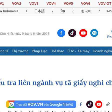
V1
VOV2
VOV3
VOV4
VOV5
VOV6
VOV GT
a Indonesia
/
日本語
/
ខ្មែរ
/
한국어
/
ພາ
Chủ Nhật, ngày 9 tháng 8 năm 2026
Po
inh tế
Thị trường
Pháp luật
Thể thao
Ô tô - Xe máy
Doanh nghi
Thế giới
Multimedia
K
Quan sát
Video
B
Cuộc sống đó đây
Ảnh
K
Hồ sơ
E-Magazine
u tra liên ngành vụ tã giấy nghi c
Infographic
Thể thao
Ô tô - Xe máy
D
Bóng đá
Ô tô
T