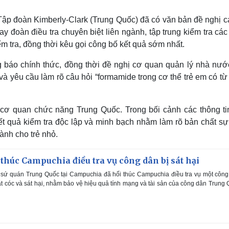
Tập đoàn Kimberly-Clark (Trung Quốc) đã có văn bản đề nghị c
 đoàn điều tra chuyên biệt liên ngành, tập trung kiểm tra các
 tra, đồng thời kêu gọi công bố kết quả sớm nhất.
 báo chính thức, đồng thời đề nghị cơ quan quản lý nhà nước
và yêu cầu làm rõ câu hỏi “formamide trong cơ thể trẻ em có từ
ừ cơ quan chức năng Trung Quốc. Trong bối cảnh các thông ti
ết quả kiểm tra độc lập và minh bạch nhằm làm rõ bản chất sự 
ành cho trẻ nhỏ.
thúc Campuchia điều tra vụ công dân bị sát hại
 sứ quán Trung Quốc tại Campuchia đã hối thúc Campuchia điều tra vụ một côn
t cóc và sát hại, nhằm bảo vệ hiệu quả tính mạng và tài sản của công dân Trung