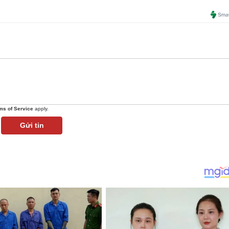
ms of Service
apply.
Gửi tin