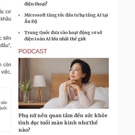
điện thoại?
ác cơ
Microsoft tăng tốc đầu tư hạ tầng AI tại
 khâu
Ấn Độ
Trung Quốc đưa vào hoạt động cơ sở
 tiến
điện toán AI lớn nhất thế giới
 đâu”,
PODCAST
n còn
việc,
g dân
 Quốc
Phụ nữ nên quan tâm đến sức khỏe
tình dục tuổi mãn kinh như thế
nào?