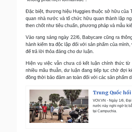
Đặc biệt, thương hiệu Huggies thuộc sở hữu của 
quan nhà nước và tổ chức hữu quan thành lập ngay
then chốt như tiêu chuẩn, phương pháp và mẫu kiểm
Vào rạng sáng ngày 22/6, Babycare cũng ra thông
hành kiểm tra độc lập đối với sản phẩm của mình, 
để trả lời thỏa đáng cho dư luận.
Hiện vụ việc vẫn chưa có kết luận chính thức t
nhiều mâu thuẫn, dư luận đang tiếp tục chờ đợi k
đồng thời bảo đảm an toàn đối với các sản phẩm d
Trung Quốc hối 
VOV.VN - Ngày 1/6, Đại
nước này nghi ngờ bị bắ
tại Campuchia.