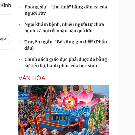
 Kinh
Phong slư - “thư tình” bằng dân ca của
người Tày
Ngại khám bệnh, nhiều người tự chữa
bệnh xã hội rồi nhận hậu quả lớn
gle
Truyện ngắn: "Bờ sông gió thổi" (Phần
đầu)
Chính sách giáo dục phải được đo bằng
.
sự tiến bộ, hạnh phúc của học sinh
VĂN HÓA