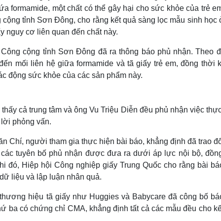
ứa formamide, một chất có thể gây hại cho sức khỏe của trẻ em
g cộng tỉnh Sơn Đông, cho rằng kết quả sàng lọc mẫu sinh học 
ấy nguy cơ liên quan đến chất này.
ế Công cộng tỉnh Sơn Đông đã ra thông báo phủ nhận. Theo đ
đến mối liên hệ giữa formamide và tã giấy trẻ em, đồng thời 
tác động sức khỏe của các sản phẩm này.
 thấy cả trung tâm và ông Vu Triệu Diễn đều phủ nhận việc thự
 lời phỏng vấn.
 Chí, người tham gia thực hiện bài báo, khẳng định đã trao đ
 các tuyên bố phủ nhận được đưa ra dưới áp lực nội bộ, đồng
khi đó, Hiệp hội Công nghiệp giấy Trung Quốc cho rằng bài bá
 dữ liệu và lập luận nhân quả.
c thương hiệu tã giấy như Huggies và Babycare đã công bố bá
thứ ba có chứng chỉ CMA, khẳng định tất cả các mẫu đều cho kế