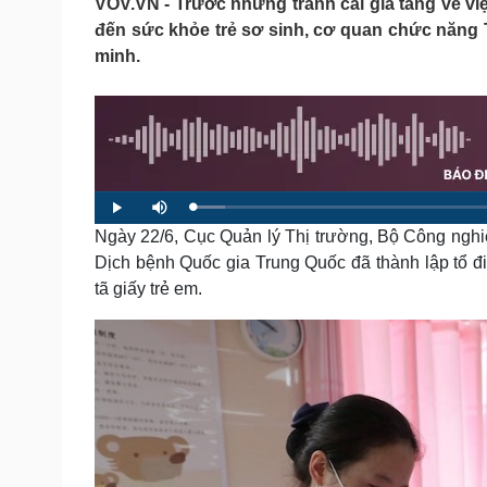
VOV.VN - Trước những tranh cãi gia tăng về vi
Tin nóng
Việt Nam
đến sức khỏe trẻ sơ sinh, cơ quan chức năng T
Tư vấn luật
Phân tích
minh.
Sức khỏe
Đời sống
Dinh dưỡng - món ngon
Nhà đẹp
Cây thuốc
Blog
Sản phụ khoa
Tình yêu - Gia đình
L
P
M
Nhi khoa
o
l
u
a
Ngày 22/6, Cục Quản lý Thị trường, Bộ Công nghi
a
t
Nam khoa
d
y
e
e
Làm đẹp - giảm cân
Dịch bệnh Quốc gia Trung Quốc đã thành lập tổ điề
d
:
Phòng mạch online
tã giấy trẻ em.
4
.
Ăn sạch sống khỏe
3
0
%
Cải chính