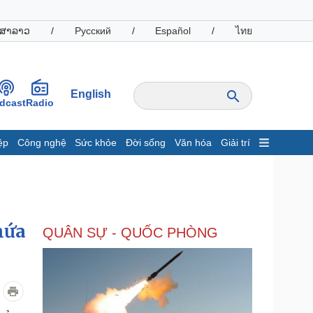
ສາລາວ
/
Русский
/
Español
/
ไทย
English
dcast
Radio
ệp
Công nghệ
Sức khỏe
Đời sống
Văn hóa
Giải trí
inh tế
Thị trường
ất động sản
Giá vàng
hởi nghiệp
Tiêu dùng
Tỷ giá
hứa
QUÂN SỰ - QUỐC PHÒNG
Chứng khoán
Giá cà phê
oanh nghiệp
Công nghệ
hông tin doanh nghiệp
Sành điệu