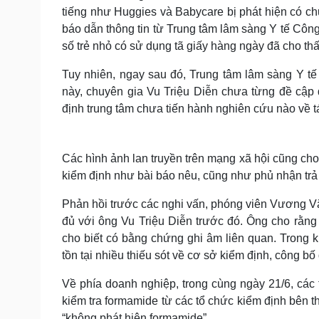
tiếng như Huggies và Babycare bị phát hiện có ch
báo dẫn thông tin từ Trung tâm lâm sàng Y tế Côn
số trẻ nhỏ có sử dụng tã giấy hàng ngày đã cho th
Tuy nhiên, ngay sau đó, Trung tâm lâm sàng Y t
này, chuyên gia Vu Triệu Diễn chưa từng đề cập 
định trung tâm chưa tiến hành nghiên cứu nào về 
Các hình ảnh lan truyền trên mạng xã hội cũng cho
kiểm định như bài báo nêu, cũng như phủ nhận trả
Phản hồi trước các nghi vấn, phóng viên Vương Văn
đủ với ông Vu Triệu Diễn trước đó. Ông cho rằng
cho biết có bằng chứng ghi âm liên quan. Trong 
tồn tại nhiều thiếu sót về cơ sở kiểm định, công bố
Về phía doanh nghiệp, trong cùng ngày 21/6, cá
kiểm tra formamide từ các tổ chức kiểm định bên 
“không phát hiện formamide”.