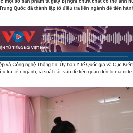
ệc một số sản phẩm tã giấy bị nghi chứa chất có thể ảnh 
Lịch thi đấu bóng đá
Xe máy
rung Quốc đã thành lập tổ điều tra liên ngành để tiến hàn
Thế giới thể thao
Tư vấn
eSports
V
Hậu trường
Văn hóa
Giải trí
D
Sân khấu - Điện ảnh
Nghệ sĩ
Văn học
Thời trang
Âm nhạc
Sao Việt
c
Di sản
ệp và Công nghệ Thông tin, Ủy ban Y tế Quốc gia và Cục Kiểm
u tra liên ngành, rà soát các vấn đề liên quan đến formamide