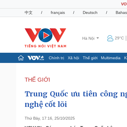
VO
中文
/
français
/
Deutsch
/
Bahas
29°C
Hà Nội
Chính trị
Xã hội
Thế giới
Multimedia
K
Chính trị
Xã hội
Đảng
Tin 24h
THẾ GIỚI
Tổ chức nhân sự
Dự báo thời tiết
Quốc hội
Giáo dục
Trung Quốc ưu tiên công n
Nhận diện sự thật
Dấu ấn VOV
Việc làm
nghệ cốt lõi
Biển đảo
Pháp luật
Quân sự - Quốc phòng
Thứ Bảy, 17:16, 25/10/2025
Vụ án
Vũ khí