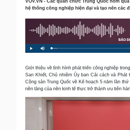
VOV.VN - Các quan chức Trung Quốc hôm qua (2
Tin nóng
Việt Nam
hệ thống công nghiệp hiện đại và tạo nên các đ
Tư vấn luật
Phân tích
Sức khỏe
Đời sống
Dinh dưỡng - món ngon
Nhà đẹp
Cây thuốc
Blog
L
P
M
Sản phụ khoa
Tình yêu - Gia đình
o
l
u
a
a
t
Nhi khoa
d
y
e
e
Nam khoa
d
:
Giới thiệu về tình hình phát triển công nghiệp tr
Làm đẹp - giảm cân
2
.
San Khiết, Chủ nhiệm Ủy ban Cải cách và Phát t
Phòng mạch online
9
8
Cộng sản Trung Quốc về Kế hoạch 5 năm lần thứ 
Ăn sạch sống khỏe
%
nền tảng của nền kinh tế thực trở thành ưu tiên hà
Cải chính