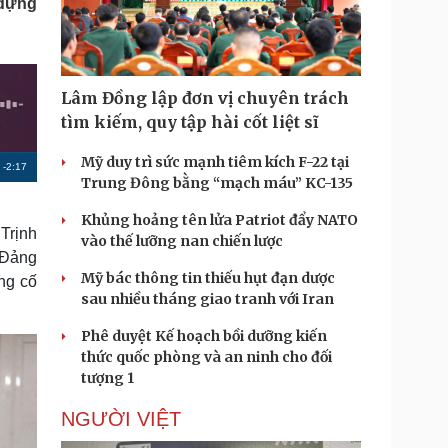
 dựng
Doanh nghiệp 24h
Tin Công nghệ
Doanh nhân
Trải nghiệm
ì cộng đồng
Chuyển đổi số
Lâm Đồng lập đơn vị chuyên trách
u lịch
Podcast
tìm kiếm, quy tập hài cốt liệt sĩ
Tư vấn
Câu chuyện thời sự
Săn Tour
Đọc truyện đêm khuya
Mỹ duy trì sức mạnh tiêm kích F-22 tại
R
-
2:17
heck-in
Cửa sổ tình yêu
Trung Đông bằng “mạch máu” KC-135
Kể chuyện cho bé
e
Khủng hoảng tên lửa Patriot đẩy NATO
Hạt giống tâm hồn
m
 Trịnh
vào thế lưỡng nan chiến lược
 Đảng
a
Mỹ bác thông tin thiếu hụt đạn dược
ng cố
i
sau nhiều tháng giao tranh với Iran
n
Phê duyệt Kế hoạch bồi dưỡng kiến
i
thức quốc phòng và an ninh cho đối
tượng 1
n
g
NGƯỜI VIỆT
T