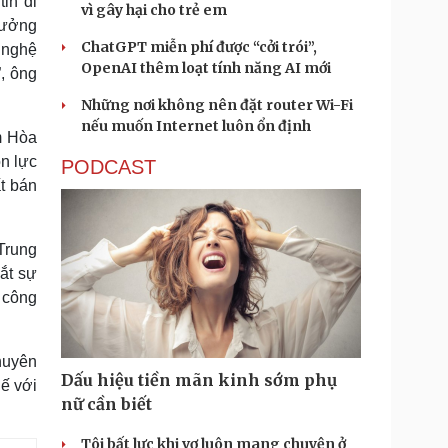
tin di
vì gây hại cho trẻ em
rưởng
ChatGPT miễn phí được “cởi trói”,
 nghệ
OpenAI thêm loạt tính năng AI mới
, ông
Những nơi không nên đặt router Wi-Fi
nếu muốn Internet luôn ổn định
m Hòa
n lực
PODCAST
t bán
Trung
ắt sự
o công
huyên
Dấu hiệu tiền mãn kinh sớm phụ
hế với
nữ cần biết
Tôi bất lực khi vợ luôn mang chuyện ở