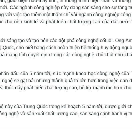
, giao diện não-máy tính, trí thông minh hiện thân và thông 
 mới. Các ngành công nghiệp này đang sẵn sàng cho sự tăng t
g với việc tạo thêm một thậm chí vài ngành công nghiệp công
c cho nền kinh tế và phát triển chất lượng cao của đất nước”
ới sáng tạo và tạo nên các đột phá công nghệ cốt lõi. Ông Â
 Quốc, cho biết bằng cách hoàn thiện hệ thống huy động nguồ
há mang tính quyết định trong các công nghệ chủ chốt như chấ
 phấn đấu của 5 năm tới, sức mạnh khoa học công nghệ của 
 nghệ sẽ gặt hái những thành quả to lớn hơn trong việc dẫn d
và thúc đẩy phát triển chất lượng cao, hỗ trợ mạnh mẽ hơn ch
ệ này của Trung Quốc trong kế hoạch 5 năm tới, được giới c
công nghệ và sản xuất chất lượng cao, sẵn sàng cạnh tranh vị t