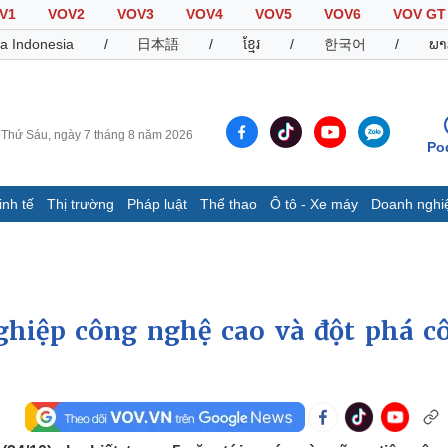
V1
VOV2
VOV3
VOV4
VOV5
VOV6
VOV GT
a Indonesia
/
日本語
/
ខ្មែរ
/
한국어
/
ພາ
Thứ Sáu, ngày 7 tháng 8 năm 2026
Po
inh tế
Thị trường
Pháp luật
Thể thao
Ô tô - Xe máy
Doanh nghi
Thế giới
Multimedia
K
Quan sát
Video
B
Cuộc sống đó đây
Ảnh
K
Hồ sơ
E-Magazine
ghiệp công nghệ cao và đột phá c
Infographic
Thể thao
Ô tô - Xe máy
D
Bóng đá
Ô tô
T