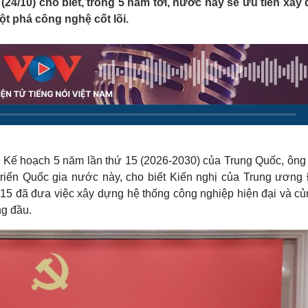
4/10) cho biết, trong 5 năm tới, nước này sẽ ưu tiên xây
Lịch thi đấu bóng đá
Xe máy
ột phá công nghệ cốt lõi.
Thế giới thể thao
Tư vấn
eSports
V
Hậu trường
Văn hóa
Giải trí
D
Sân khấu - Điện ảnh
Nghệ sĩ
Văn học
Thời trang
Âm nhạc
Sao Việt
c
Di sản
ong Kế hoạch 5 năm lần thứ 15 (2026-2030) của Trung Quốc, ông
riển Quốc gia nước này, cho biết Kiến nghị của Trung ương
15 đã đưa việc xây dựng hệ thống công nghiệp hiện đại và củ
ng đầu.