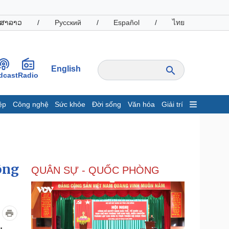
ສາລາວ
/
Русский
/
Español
/
ไทย
English
dcast
Radio
ệp
Công nghệ
Sức khỏe
Đời sống
Văn hóa
Giải trí
inh tế
Thị trường
ất động sản
Giá vàng
hởi nghiệp
Tiêu dùng
Tỷ giá
ông
QUÂN SỰ - QUỐC PHÒNG
Chứng khoán
Giá cà phê
oanh nghiệp
Công nghệ
hông tin doanh nghiệp
Sành điệu