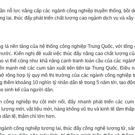
cần nỗ lực nâng cấp các ngành công nghiệp truyền thống, bồi 
 lai, thúc đẩy phát triển chất lượng cao ngành dịch vụ và xâ
 là nền tảng của hệ thống công nghiệp Trung Quốc, với tổng g
nước. Kiến nghị đề xuất việc thúc đẩy nâng cao chất lượng củ
ao vị thế cũng như khả năng cạnh tranh toàn cầu của các ngàn
ển mạnh mẽ các cụm sản xuất tiên tiến tại Trung Quốc. Điều ​​
mở rộng hợp lý quy mô thị trường của các ngành công nghiệp t
ng thêm khoảng 10 nghìn tỷ nhân dân tệ trong 5 năm tới, tạo độ
cho sinh kế của người dân.
 công nghiệp trụ cột mới nổi, đẩy nhanh phát triển các cụm
lượng mới, vật liệu mới, hàng không vũ trụ và kinh tế tầm thấp
n dân tệ, thậm chí lớn hơn.
 ngành công nghiệp tương lai, thúc đẩy công nghệ lượng tử, sả