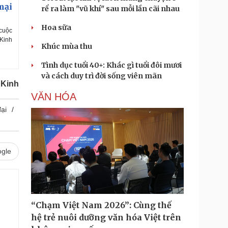
mại
rể ra làm "vũ khí" sau mỗi lần cãi nhau
Hoa sữa
 cuộc
 Kinh
Khúc mùa thu
Tình dục tuổi 40+: Khác gì tuổi đôi mươi
và cách duy trì đời sống viên mãn
 Kinh
VĂN HÓA
ại
gle
“Chạm Việt Nam 2026”: Cùng thế
hệ trẻ nuôi dưỡng văn hóa Việt trên