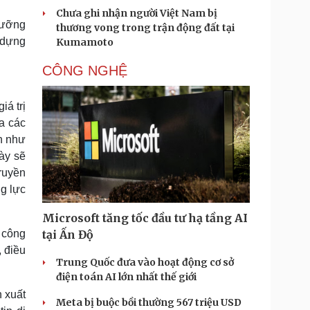
Chưa ghi nhận người Việt Nam bị
dưỡng
thương vong trong trận động đất tại
y dựng
Kumamoto
CÔNG NGHỆ
iá trị
a các
h như
này sẽ
ruyền
ng lực
Microsoft tăng tốc đầu tư hạ tầng AI
 công
tại Ấn Độ
, điều
Trung Quốc đưa vào hoạt động cơ sở
điện toán AI lớn nhất thế giới
n xuất
Meta bị buộc bồi thường 567 triệu USD