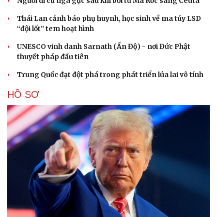
Người di cư ngã gục sau khi bơi từ Ma Rốc sang Ceuta
Thái Lan cảnh báo phụ huynh, học sinh về ma túy LSD
“đội lốt” tem hoạt hình
UNESCO vinh danh Sarnath (Ấn Độ) - nơi Đức Phật
thuyết pháp đầu tiên
Trung Quốc đạt đột phá trong phát triển lúa lai vô tính
HỒ SƠ