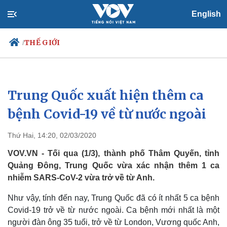
English
THẾ GIỚI
/
Trung Quốc xuất hiện thêm ca
Chính trị
Xã hội
Đảng
Tin 24h
bệnh Covid-19 về từ nước ngoài
Tổ chức nhân sự
Dự báo thời tiết
Quốc hội
Giáo dục
Thứ Hai, 14:20, 02/03/2020
Nhận diện sự thật
Dấu ấn VOV
Việc làm
VOV.VN - Tối qua (1/3), thành phố Thâm Quyến, tỉnh
Biển đảo
Quảng Đông, Trung Quốc vừa xác nhận thêm 1 ca
nhiễm SARS-CoV-2 vừa trở về từ Anh.
Như vậy, tính đến nay, Trung Quốc đã có ít nhất 5 ca bệnh
Covid-19 trở về từ nước ngoài. Ca bệnh mới nhất là một
người đàn ông 35 tuổi, trở về từ London, Vương quốc Anh,