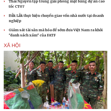
Thái Nguyên tập trung giải phóng mặt bằng dự án cao
tốc CT07
Đắk Lắk thực hiện chuyển giao vốn nhà nước tại doanh
nghiệp
Giám sát tài sản mã hóa để sớm đưa Việt Nam ra khỏi
"danh sách xám" của FATF
XÃ HỘI
Du lịch
Podcast
Tư vấn
Câu chuyện thời sự
Săn Tour
Đọc truyện đêm khuya
check-in
Cửa sổ tình yêu
Kể chuyện cho bé