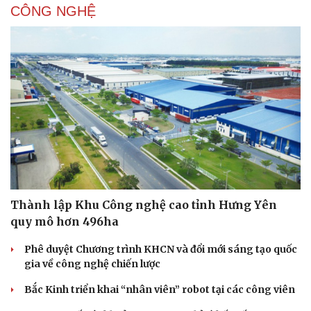
CÔNG NGHỆ
Sức khỏe
Đời sống
Dinh dưỡng - món ngon
Nhà đẹp
Cây thuốc
Blog
Sản phụ khoa
Tình yêu - Gia đình
Nhi khoa
Nam khoa
Làm đẹp - giảm cân
Thành lập Khu Công nghệ cao tỉnh Hưng Yên
Phòng mạch online
quy mô hơn 496ha
Ăn sạch sống khỏe
Phê duyệt Chương trình KHCN và đổi mới sáng tạo quốc
gia về công nghệ chiến lược
Bắc Kinh triển khai “nhân viên” robot tại các công viên