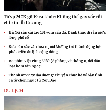
Từ vụ MCK gỡ 19 ca khúc: Không thể gây sốc rồi
chỉ xin lỗi là xong
Hà Nội sắp cải tạo 131 vòm cầu đá: Đánh thức di sản giữa
lòng phố cổ
Đưa bản sắc văn hóa người Mường trở thành động lực
phát triển du lịch cộng đồng
Ba phim Việt cùng “đổ bộ” phòng vé tháng 8, đối đầu
loạt bom tấn ngoại
Văn hóa
Giải trí
Thanh âm vượt đại dương: Chuyện chưa kể về bản tình
Sân khấu - Điện ảnh
Nghệ sĩ
ca từ chốn ngục tù Côn Đảo
Văn học
Thời trang
Âm nhạc
Sao Việt
DU LỊCH
Di sản