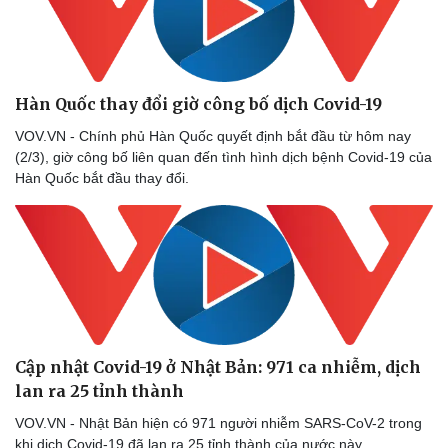
Thể thao
Ô tô - Xe máy
Bóng đá
Ô tô
Lịch thi đấu bóng đá
Xe máy
Thế giới thể thao
Tư vấn
Hàn Quốc thay đổi giờ công bố dịch Covid-19
eSports
Hậu trường
VOV.VN - Chính phủ Hàn Quốc quyết định bắt đầu từ hôm nay
(2/3), giờ công bố liên quan đến tình hình dịch bệnh Covid-19 của
Hàn Quốc bắt đầu thay đổi.
Cập nhật Covid-19 ở Nhật Bản: 971 ca nhiễm, dịch
lan ra 25 tỉnh thành
VOV.VN - Nhật Bản hiện có 971 người nhiễm SARS-CoV-2 trong
khi dịch Covid-19 đã lan ra 25 tỉnh thành của nước này.