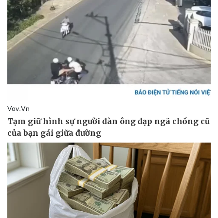
Vụ án
Vũ khí
Tin nóng
Việt Nam
Tư vấn luật
Phân tích