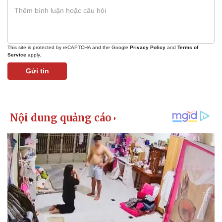
This site is protected by reCAPTCHA and the Google
Privacy Policy
and
Terms of
Service
apply.
Gửi tin
Kinh tế
Thị trường
Bất động sản
Giá vàng
Khởi nghiệp
Tiêu dùng
Tỷ giá
Chứng khoán