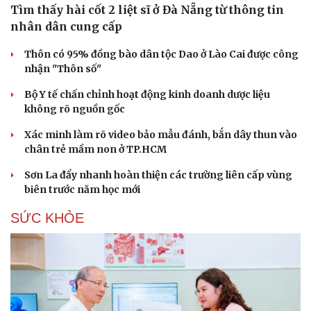
Tìm thấy hài cốt 2 liệt sĩ ở Đà Nẵng từ thông tin
Hạt giống tâm hồn
nhân dân cung cấp
Thôn có 95% đồng bào dân tộc Dao ở Lào Cai được công
nhận "Thôn số"
Bộ Y tế chấn chỉnh hoạt động kinh doanh dược liệu
không rõ nguồn gốc
Xác minh làm rõ video bảo mẫu đánh, bắn dây thun vào
chân trẻ mầm non ở TP.HCM
Sơn La đẩy nhanh hoàn thiện các trường liên cấp vùng
biên trước năm học mới
SỨC KHỎE