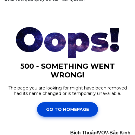
Thế giới
Multimedia
Quan sát
Video
Cuộc sống đó đây
Ảnh
Hồ sơ
E-Magazine
Infographic
Bích Thuận/VOV-Bắc Kinh