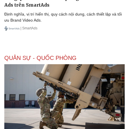
Ads trên SmartAds
Định nghĩa, vị trí hiển thị, quy cách nội dung, cách thiết lập và tối
ưu Brand Video Ads.
Doanh nghiệp
Công nghệ
| SmartAds
Thông tin doanh nghiệp
Sành điệu
Doanh nghiệp 24h
Tin Công nghệ
Doanh nhân
Trải nghiệm
Vì cộng đồng
Chuyển đổi số
QUÂN SỰ - QUỐC PHÒNG