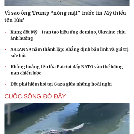
Vì sao ông Trump “nóng mặt” trước tin Mỹ thiếu
tên lửa?
Xung đột Mỹ - Iran tạo hiệu ứng domino, Ukraine chịu
ảnh hưởng
ASEAN 59 năm thành lập: Khẳng định bản lĩnh và giá trị
sức hút
Khủng hoảng tên lửa Patriot đẩy NATO vào thế lưỡng
nan chiến lược
Đột phá hiếm hoi tại Gaza giữa những hoài nghi
CUỘC SỐNG ĐÓ ĐÂY
Cải chính