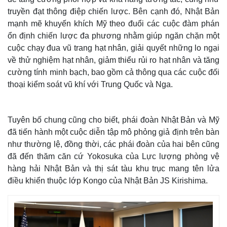
truyền đạt thông điệp chiến lược. Bên cạnh đó, Nhật Bản
mạnh mẽ khuyến khích Mỹ theo đuổi các cuộc đàm phán
ổn định chiến lược đa phương nhằm giúp ngăn chặn một
cuộc chạy đua vũ trang hạt nhân, giải quyết những lo ngại
về thử nghiệm hạt nhân, giảm thiểu rủi ro hạt nhân và tăng
cường tính minh bạch, bao gồm cả thông qua các cuộc đối
thoại kiểm soát vũ khí với Trung Quốc và Nga.
Tuyên bố chung cũng cho biết, phái đoàn Nhật Bản và Mỹ
đã tiến hành một cuộc diễn tập mô phỏng giả định trên bàn
như thường lệ, đồng thời, các phái đoàn của hai bên cũng
Thế giới
Multimedia
đã đến thăm căn cứ Yokosuka của Lực lượng phòng vệ
Quan sát
Video
hàng hải Nhật Bản và thị sát tàu khu trục mang tên lửa
Cuộc sống đó đây
Ảnh
điều khiển thuộc lớp Kongo của Nhật Bản JS Kirishima.
Hồ sơ
E-Magazine
Infographic