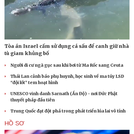
Tòa án Israel cấm sử dụng cá sấu để canh giữ nhà
tù giam khủng bố
Người di cư ngã gục sau khi bơi từ Ma Rốc sang Ceuta
Thái Lan cảnh báo phụ huynh, học sinh về ma túy LSD
“đội lốt” tem hoạt hình
UNESCO vinh danh Sarnath (Ấn Độ) - nơi Đức Phật
thuyết pháp đầu tiên
Trung Quốc đạt đột phá trong phát triển lúa lai vô tính
HỒ SƠ