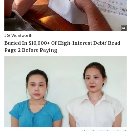
Vụ án
Vũ khí
Tin nóng
Việt Nam
Tư vấn luật
Phân tích