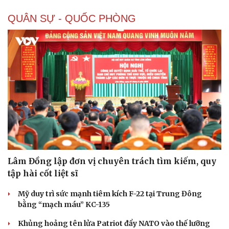
QUÂN SỰ - QUỐC PHÒNG
Doanh nghiệp
Công nghệ
Thông tin doanh nghiệp
Sành điệu
Doanh nghiệp 24h
Tin Công nghệ
Doanh nhân
Trải nghiệm
Vì cộng đồng
Chuyển đổi số
Lâm Đồng lập đơn vị chuyên trách tìm kiếm, quy
tập hài cốt liệt sĩ
Mỹ duy trì sức mạnh tiêm kích F-22 tại Trung Đông
bằng “mạch máu” KC-135
Khủng hoảng tên lửa Patriot đẩy NATO vào thế lưỡng