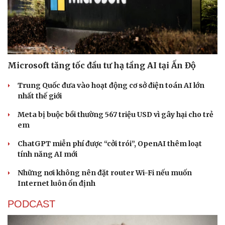
Microsoft tăng tốc đầu tư hạ tầng AI tại Ấn Độ
Sức khỏe
Đời sống
Trung Quốc đưa vào hoạt động cơ sở điện toán AI lớn
Dinh dưỡng - món ngon
Nhà đẹp
nhất thế giới
Cây thuốc
Blog
Sản phụ khoa
Tình yêu - Gia đình
Meta bị buộc bồi thường 567 triệu USD vì gây hại cho trẻ
Nhi khoa
em
Nam khoa
Làm đẹp - giảm cân
ChatGPT miễn phí được “cởi trói”, OpenAI thêm loạt
Phòng mạch online
tính năng AI mới
Ăn sạch sống khỏe
Những nơi không nên đặt router Wi-Fi nếu muốn
Internet luôn ổn định
PODCAST