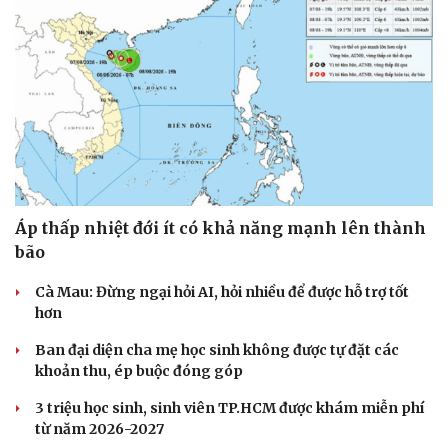
Áp thấp nhiệt đới ít có khả năng mạnh lên thành
bão
Cà Mau: Đừng ngại hỏi AI, hỏi nhiều để được hỗ trợ tốt
hơn
Ban đại diện cha mẹ học sinh không được tự đặt các
Du lịch
Podcast
khoản thu, ép buộc đóng góp
Tư vấn
Câu chuyện thời sự
Săn Tour
Đọc truyện đêm khuya
3 triệu học sinh, sinh viên TP.HCM được khám miễn phí
check-in
Cửa sổ tình yêu
từ năm 2026-2027
Kể chuyện cho bé