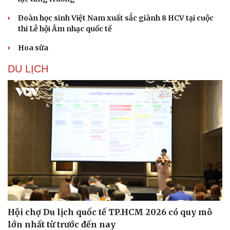
Đoàn học sinh Việt Nam xuất sắc giành 8 HCV tại cuộc
thi Lễ hội Âm nhạc quốc tế
Hoa sữa
DU LỊCH
Văn hóa
Giải trí
Sân khấu - Điện ảnh
Nghệ sĩ
Văn học
Thời trang
Âm nhạc
Sao Việt
Di sản
Hội chợ Du lịch quốc tế TP.HCM 2026 có quy mô
lớn nhất từ trước đến nay