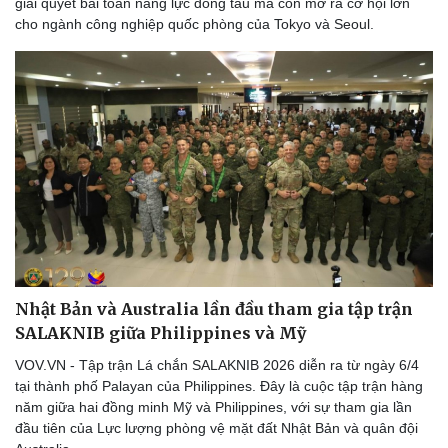
giải quyết bài toán năng lực đóng tàu mà còn mở ra cơ hội lớn
Thể thao
Ô tô - Xe máy
cho ngành công nghiệp quốc phòng của Tokyo và Seoul.
Bóng đá
Ô tô
Lịch thi đấu bóng đá
Xe máy
Thế giới thể thao
Tư vấn
eSports
Hậu trường
Nhật Bản và Australia lần đầu tham gia tập trận
SALAKNIB giữa Philippines và Mỹ
VOV.VN - Tập trận Lá chắn SALAKNIB 2026 diễn ra từ ngày 6/4
tại thành phố Palayan của Philippines. Đây là cuộc tập trận hàng
năm giữa hai đồng minh Mỹ và Philippines, với sự tham gia lần
đầu tiên của Lực lượng phòng vệ mặt đất Nhật Bản và quân đội