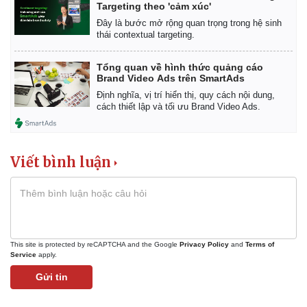
Targeting theo 'cảm xúc'
Đây là bước mở rộng quan trọng trong hệ sinh
thái contextual targeting.
Tổng quan về hình thức quảng cáo
Brand Video Ads trên SmartAds
Định nghĩa, vị trí hiển thị, quy cách nội dung,
cách thiết lập và tối ưu Brand Video Ads.
Viết bình luận
Kinh tế
Thị trường
This site is protected by reCAPTCHA and the Google
Privacy Policy
and
Terms of
Bất động sản
Giá vàng
Service
apply.
Khởi nghiệp
Tiêu dùng
Gửi tin
Tỷ giá
Chứng khoán