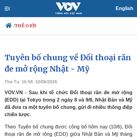
English
THẾ GIỚI
/
Tuyên bố chung về Đối thoại răn
Chính trị
Xã hội
Đảng
Tin 24h
đe mở rộng Nhật - Mỹ
Tổ chức nhân sự
Dự báo thời tiết
Quốc hội
Giáo dục
Thứ Tư, 16:58, 10/06/2026
Nhận diện sự thật
Dấu ấn VOV
Việc làm
VOV.VN - Sau khi tổ chức Đối thoại răn đe mở rộng
Biển đảo
(EDD) tại Tokyo trong 2 ngày 8 và 9/6, Nhật Bản và Mỹ
đã đưa ra một tuyên bố chung, gửi đi nhiều thông điệp
chiến lược.
Theo Tuyên bố chung được công bố hôm nay (10/6), Đối
thoại răn đe mở rộng (EDD) giữa Nhật Bản và Mỹ tháng