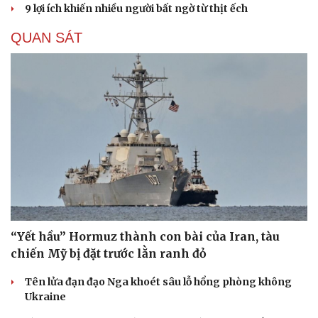
9 lợi ích khiến nhiều người bất ngờ từ thịt ếch
QUAN SÁT
“Yết hầu” Hormuz thành con bài của Iran, tàu
chiến Mỹ bị đặt trước lằn ranh đỏ
Tên lửa đạn đạo Nga khoét sâu lỗ hổng phòng không
Ukraine
Cải chính