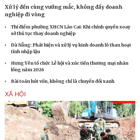
Xử lý đến cùng vướng mắc, không đẩy doanh
nghiệp đi vòng
Thí điểm phường XHCN Lào Cai: Khi chính quyền xoay
sở thủ tục thay doanh nghiệp
Đà Nẵng: Phát hiện và xử lý vụ kinh doanh lô than hoạt
tính nhập lậu
Hưng Yên tổ chức Lễ hội và xúc tiến thương mại nhãn
lồng năm 2026
Bài toán hút vốn, không chỉ là chuyển đổi xanh
XÃ HỘI
Du lịch
Podcast
Tư vấn
Câu chuyện thời sự
Săn Tour
Đọc truyện đêm khuya
check-in
Cửa sổ tình yêu
Kể chuyện cho bé