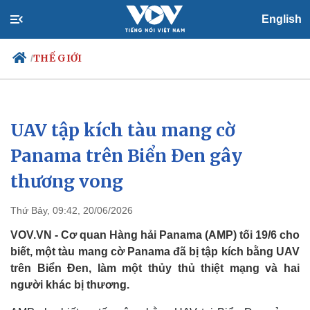
English
THẾ GIỚI
/
UAV tập kích tàu mang cờ
Chính trị
Xã hội
Đảng
Tin 24h
Panama trên Biển Đen gây
Tổ chức nhân sự
Dự báo thời tiết
thương vong
Quốc hội
Giáo dục
Nhận diện sự thật
Dấu ấn VOV
Việc làm
Thứ Bảy, 09:42, 20/06/2026
Biển đảo
VOV.VN - Cơ quan Hàng hải Panama (AMP) tối 19/6 cho
biết, một tàu mang cờ Panama đã bị tập kích bằng UAV
trên Biển Đen, làm một thủy thủ thiệt mạng và hai
người khác bị thương.