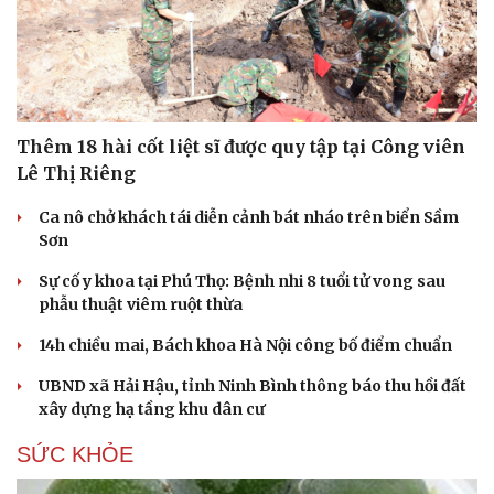
Hạt giống tâm hồn
Thêm 18 hài cốt liệt sĩ được quy tập tại Công viên
Lê Thị Riêng
Ca nô chở khách tái diễn cảnh bát nháo trên biển Sầm
Sơn
Sự cố y khoa tại Phú Thọ: Bệnh nhi 8 tuổi tử vong sau
phẫu thuật viêm ruột thừa
14h chiều mai, Bách khoa Hà Nội công bố điểm chuẩn
UBND xã Hải Hậu, tỉnh Ninh Bình thông báo thu hồi đất
xây dựng hạ tầng khu dân cư
SỨC KHỎE