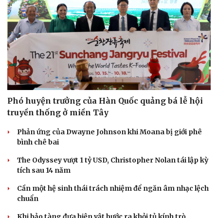
Phó huyện trưởng của Hàn Quốc quảng bá lễ hội
truyền thống ở miền Tây
Phản ứng của Dwayne Johnson khi Moana bị giới phê
bình chê bai
Văn hóa
Giải trí
Sân khấu - Điện ảnh
Nghệ sĩ
The Odyssey vượt 1 tỷ USD, Christopher Nolan tái lập kỳ
Văn học
Thời trang
tích sau 14 năm
Âm nhạc
Sao Việt
Di sản
Cần một hệ sinh thái trách nhiệm để ngăn âm nhạc lệch
chuẩn
Khi bảo tàng đưa hiện vật bước ra khỏi tủ kính trò