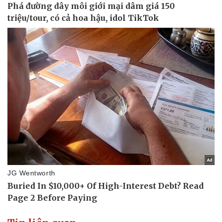
Vụ án
Vũ khí
Tin nóng
Việt Nam
Tư vấn luật
Phân tích