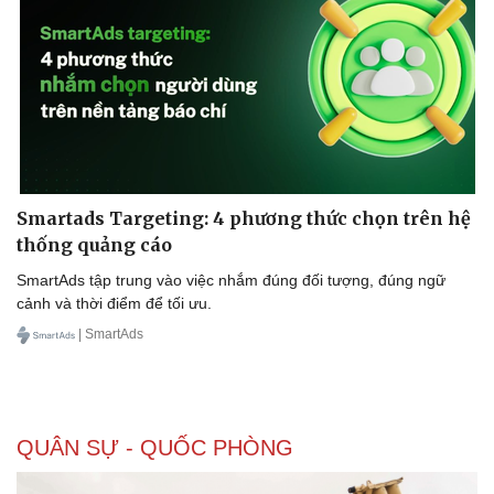
Doanh nghiệp
Công nghệ
Thông tin doanh nghiệp
Sành điệu
Doanh nghiệp 24h
Tin Công nghệ
Doanh nhân
Trải nghiệm
Vì cộng đồng
Chuyển đổi số
Smartads Targeting: 4 phương thức chọn trên hệ
thống quảng cáo
SmartAds tập trung vào việc nhắm đúng đối tượng, đúng ngữ
cảnh và thời điểm để tối ưu.
| SmartAds
QUÂN SỰ - QUỐC PHÒNG