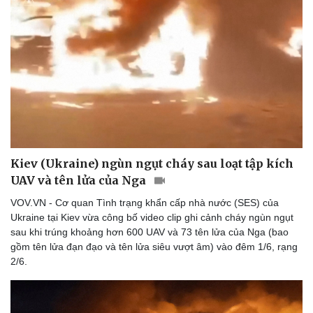
Thể thao
Ô tô - Xe máy
Bóng đá
Ô tô
Lịch thi đấu bóng đá
Xe máy
Thế giới thể thao
Tư vấn
eSports
Hậu trường
Kiev (Ukraine) ngùn ngụt cháy sau loạt tập kích
UAV và tên lửa của Nga
VOV.VN - Cơ quan Tình trạng khẩn cấp nhà nước (SES) của
Ukraine tại Kiev vừa công bố video clip ghi cảnh cháy ngùn ngụt
sau khi trúng khoảng hơn 600 UAV và 73 tên lửa của Nga (bao
gồm tên lửa đạn đạo và tên lửa siêu vượt âm) vào đêm 1/6, rạng
2/6.