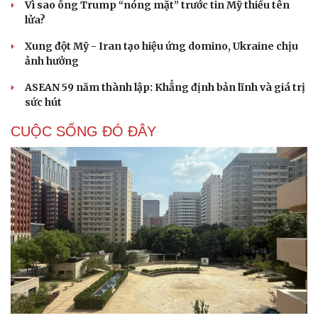
Vì sao ông Trump “nóng mặt” trước tin Mỹ thiếu tên
lửa?
Xung đột Mỹ - Iran tạo hiệu ứng domino, Ukraine chịu
ảnh hưởng
ASEAN 59 năm thành lập: Khẳng định bản lĩnh và giá trị
sức hút
CUỘC SỐNG ĐÓ ĐÂY