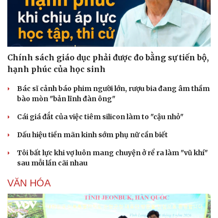
Chính sách giáo dục phải được đo bằng sự tiến bộ,
hạnh phúc của học sinh
Bác sĩ cảnh báo phim người lớn, rượu bia đang âm thầm
bào mòn "bản lĩnh đàn ông"
Cái giá đắt của việc tiêm silicon làm to "cậu nhỏ"
Dấu hiệu tiền mãn kinh sớm phụ nữ cần biết
Tôi bất lực khi vợ luôn mang chuyện ở rể ra làm "vũ khí"
sau mỗi lần cãi nhau
VĂN HÓA