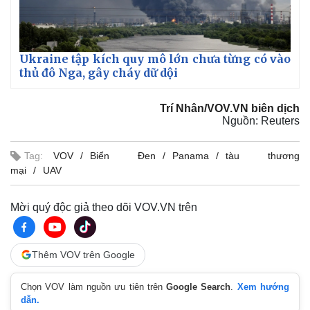
Ukraine tập kích quy mô lớn chưa từng có vào
thủ đô Nga, gây cháy dữ dội
Trí Nhân/VOV.VN biên dịch
Nguồn: Reuters
Tag:
VOV
Biển Đen
Panama
tàu thương
mại
UAV
Thế giới
Multimedia
Mời quý độc giả theo dõi VOV.VN trên
Quan sát
Video
Cuộc sống đó đây
Ảnh
Hồ sơ
E-Magazine
Thêm VOV trên Google
Infographic
Chọn VOV làm nguồn ưu tiên trên
Google Search
.
Xem hướng
dẫn.