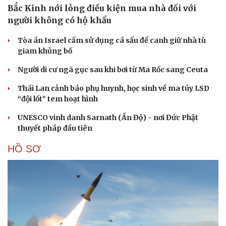
Bắc Kinh nới lỏng điều kiện mua nhà đối với
người không có hộ khẩu
Tòa án Israel cấm sử dụng cá sấu để canh giữ nhà tù
giam khủng bố
Người di cư ngã gục sau khi bơi từ Ma Rốc sang Ceuta
Thái Lan cảnh báo phụ huynh, học sinh về ma túy LSD
“đội lốt” tem hoạt hình
UNESCO vinh danh Sarnath (Ấn Độ) - nơi Đức Phật
thuyết pháp đầu tiên
HỒ SƠ