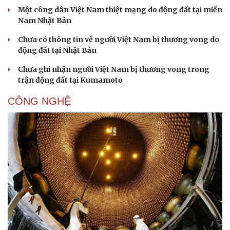
Một công dân Việt Nam thiệt mạng do động đất tại miền
Nam Nhật Bản
Chưa có thông tin về người Việt Nam bị thương vong do
động đất tại Nhật Bản
Chưa ghi nhận người Việt Nam bị thương vong trong
Sức khỏe
Đời sống
trận động đất tại Kumamoto
Dinh dưỡng - món ngon
Nhà đẹp
CÔNG NGHỆ
Cây thuốc
Blog
Sản phụ khoa
Tình yêu - Gia đình
Nhi khoa
Nam khoa
Làm đẹp - giảm cân
Phòng mạch online
Ăn sạch sống khỏe