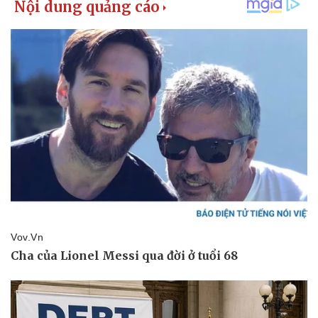
Kinh tế
Thị trường
Bất động sản
Giá vàng
Khởi nghiệp
Tiêu dùng
Tỷ giá
Chứng khoán