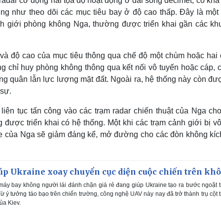
radar cơ động hai tọa độ hoạt động ở dải sóng decimet, có khả
ũng như theo dõi các mục tiêu bay ở độ cao thấp. Đây là một 
h giới phòng không Nga, thường được triển khai gần các kh
o và độ cao của mục tiêu thông qua chế độ một chùm hoặc hai
ng chỉ huy phòng không thông qua kết nối vô tuyến hoặc cáp, 
ng quân lẫn lực lượng mặt đất. Ngoài ra, hệ thống này còn đư
 sự.
liên tục tấn công vào các trạm radar chiến thuật của Nga cho
ược triển khai có hệ thống. Một khi các trạm cảnh giới bị vô
ne của Nga sẽ giảm đáng kể, mở đường cho các đòn không kíc
iúp Ukraine xoay chuyển cục diện cuộc chiến trên kh
áy bay không người lái đánh chặn giá rẻ đang giúp Ukraine tạo ra bước ngoặt 
Từ ý tưởng táo bạo trên chiến trường, công nghệ UAV này nay đã trở thành trụ cột 
ủa Kiev.