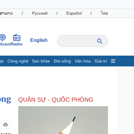
ສາລາວ
/
Русский
/
Español
/
ไทย
English
dcast
Radio
ệp
Công nghệ
Sức khỏe
Đời sống
Văn hóa
Giải trí
inh tế
Thị trường
ất động sản
Giá vàng
hởi nghiệp
Tiêu dùng
Tỷ giá
òng
QUÂN SỰ - QUỐC PHÒNG
Chứng khoán
Giá cà phê
oanh nghiệp
Công nghệ
hông tin doanh nghiệp
Sành điệu