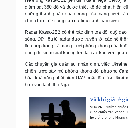
Hệ thống Kasta-2E2 (tên định danh Nga: 39N6) là 
giám sát 360 độ và được thiết kế để phát hiện c
những thành phần quan trọng của mạng lưới cản
chiến lược để cung cấp dữ liệu cảnh báo sớm.
Radar Kasta-2E2 có thể xác định tọa độ, quỹ đạ
sóng. Dữ liệu từ radar được truyền tới các hệ thố
tích hợp trong cả mạng lưới phòng không của khô
dụng để kiểm soát không lưu tại các khu vực quân
Các chuyên gia quân sự nhận định, việc Ukraine 
chiến lược gây mù phòng không đối phương đang đ
hóa, khả năng phát hiện UAV hoặc tên lửa Ukrai
hơn vào lãnh thổ Nga.
Vũ khí giá rẻ g
VOV.VN - Những chiếc m
cuộc chiến trên không. 
hệ thống phòng không c