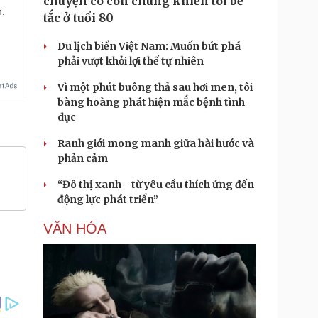
chuyện có con chung khiến tôi bế
n.
tắc ở tuổi 80
Du lịch biển Việt Nam: Muốn bứt phá
phải vượt khỏi lợi thế tự nhiên
Vì một phút buông thả sau hơi men, tôi
bàng hoàng phát hiện mắc bệnh tình
dục
Ranh giới mong manh giữa hài hước và
phản cảm
“Đô thị xanh - từ yêu cầu thích ứng đến
động lực phát triển”
VĂN HÓA