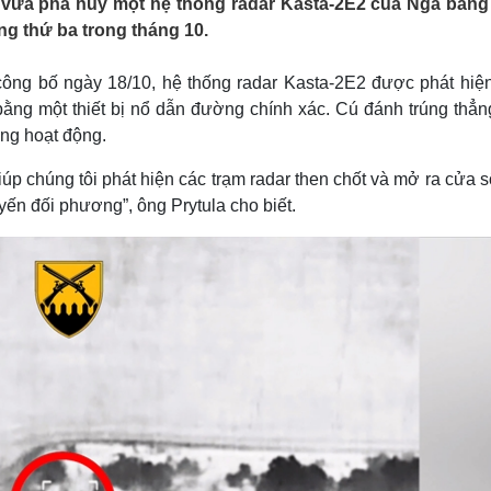
 vừa phá hủy một hệ thống radar Kasta-2E2 của Nga bằn
Lịch thi đấu bóng đá
Xe máy
g thứ ba trong tháng 10.
Thế giới thể thao
Tư vấn
eSports
V
Hậu trường
 công bố ngày 18/10, hệ thống radar Kasta-2E2 được phát hiệ
ệt bằng một thiết bị nổ dẫn đường chính xác. Cú đánh trúng thẳ
Văn hóa
Giải trí
D
ừng hoạt động.
Sân khấu - Điện ảnh
Nghệ sĩ
Văn học
Thời trang
p chúng tôi phát hiện các trạm radar then chốt và mở ra cửa s
Âm nhạc
Sao Việt
c
yến đối phương”, ông Prytula cho biết.
Di sản