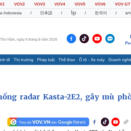
V1
VOV2
VOV3
VOV4
VOV5
VOV6
VOV GT
a Indonesia
/
日本語
/
ខ្មែរ
/
한국어
/
ພາ
Thứ Năm, ngày 6 tháng 8 năm 2026
Po
inh tế
Thị trường
Pháp luật
Thể thao
Ô tô - Xe máy
Doanh nghi
Thế giới
Multimedia
K
Quan sát
Video
B
Cuộc sống đó đây
Ảnh
K
Hồ sơ
E-Magazine
hống radar Kasta-2E2, gây mù ph
Infographic
Thể thao
Ô tô - Xe máy
D
Bóng đá
Ô tô
T