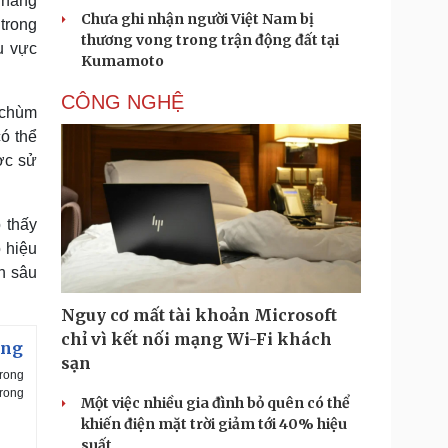
 năng
Chưa ghi nhận người Việt Nam bị
trong
thương vong trong trận động đất tại
u vực
Kumamoto
CÔNG NGHỆ
 chùm
có thể
ợc sử
 thấy
 hiệu
h sâu
Nguy cơ mất tài khoản Microsoft
chỉ vì kết nối mạng Wi-Fi khách
ông
sạn
trong
trong
Một việc nhiều gia đình bỏ quên có thể
khiến điện mặt trời giảm tới 40% hiệu
suất