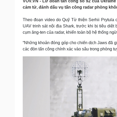
VOV.VN - Lữ đoàn tấn công số 92 của Ukraine
Tin nóng
Việt Nam
cảm tử, đánh dấu vụ tấn công radar phòng khôn
Tư vấn luật
Phân tích
Theo đoạn video do Quỹ Từ thiện Serhii Prytula
UAV trinh sát nội địa Shark, trước khi bị tiêu di
Sức khỏe
Đời sống
cụm ăng-ten của radar, khiến toàn bộ hệ thống ng
Dinh dưỡng - món ngon
Nhà đẹp
Cây thuốc
Blog
“Những khoản đóng góp cho chiến dịch Jaws đã giú
Sản phụ khoa
Tình yêu - Gia đình
các đòn tấn công chính xác vào sâu trong phòng tu
Nhi khoa
Nam khoa
Làm đẹp - giảm cân
Phòng mạch online
Ăn sạch sống khỏe
Cải chính