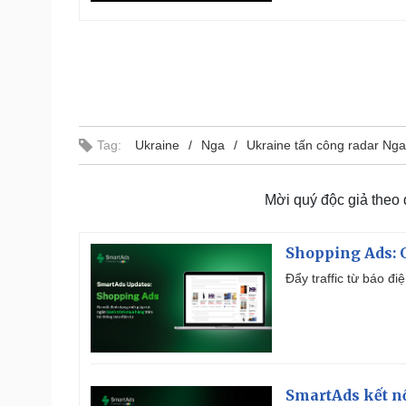
Tag:
Ukraine
Nga
Ukraine tấn công radar Nga
Mời quý độc giả theo
Shopping Ads: G
Đẩy traffic từ báo đ
SmartAds kết nố