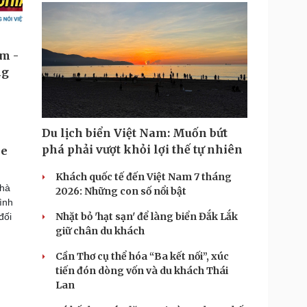
Du lịch biển Việt Nam: Muốn bứt
phá phải vượt khỏi lợi thế tự nhiên
ne
Khách quốc tế đến Việt Nam 7 tháng
nhà
2026: Những con số nổi bật
ình
Nhặt bỏ 'hạt sạn' để làng biển Đắk Lắk
đối
giữ chân du khách
Cần Thơ cụ thể hóa “Ba kết nối”, xúc
tiến đón dòng vốn và du khách Thái
Lan