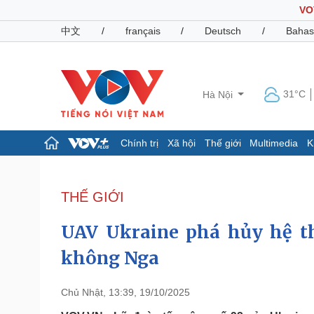
VO
中文
/
français
/
Deutsch
/
Bahas
31°C
Hà Nội
Chính trị
Xã hội
Thế giới
Multimedia
K
Chính trị
Xã hội
Đảng
Tin 24h
THẾ GIỚI
Tổ chức nhân sự
Dự báo thời tiết
Quốc hội
Giáo dục
UAV Ukraine phá hủy hệ t
Nhận diện sự thật
Dấu ấn VOV
Việc làm
không Nga
Biển đảo
Pháp luật
Quân sự - Quốc phòng
Chủ Nhật, 13:39, 19/10/2025
Vụ án
Vũ khí