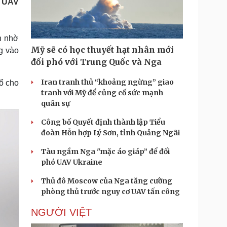
g UAV
Doanh nghiệp 24h
Tin Công nghệ
Doanh nhân
Trải nghiệm
ì cộng đồng
Chuyển đổi số
n nhờ
Mỹ sẽ có học thuyết hạt nhân mới
ng vào
u lịch
Podcast
đối phó với Trung Quốc và Nga
Tư vấn
Câu chuyện thời sự
Săn Tour
Đọc truyện đêm khuya
Iran tranh thủ “khoảng ngừng” giao
ổ cho
heck-in
Cửa sổ tình yêu
tranh với Mỹ để củng cố sức mạnh
Kể chuyện cho bé
quân sự
Hạt giống tâm hồn
Công bố Quyết định thành lập Tiểu
đoàn Hỗn hợp Lý Sơn, tỉnh Quảng Ngãi
Tàu ngầm Nga "mặc áo giáp” để đối
phó UAV Ukraine
Thủ đô Moscow của Nga tăng cường
phòng thủ trước nguy cơ UAV tấn công
NGƯỜI VIỆT