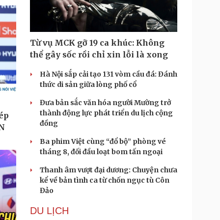
Từ vụ MCK gỡ 19 ca khúc: Không
thể gây sốc rồi chỉ xin lỗi là xong
Hà Nội sắp cải tạo 131 vòm cầu đá: Đánh
thức di sản giữa lòng phố cổ
Đưa bản sắc văn hóa người Mường trở
thành động lực phát triển du lịch cộng
đồng
Ba phim Việt cùng “đổ bộ” phòng vé
tháng 8, đối đầu loạt bom tấn ngoại
Thanh âm vượt đại dương: Chuyện chưa
kể về bản tình ca từ chốn ngục tù Côn
Đảo
DU LỊCH