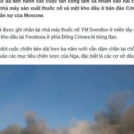
o đã tiến hành các cuộc tấn công tầm xa nhằm vào hai 
Lịch thi đấu bóng đá
Xe máy
nhà máy sản xuất thuốc nổ và một kho dầu ở bán đảo Cri
Thế giới thể thao
Tư vấn
quân sự của Moscow.
eSports
V
Hậu trường
ã được ghi nhận tại nhà máy thuốc nổ YM Sverdlov ở miền tây
Văn hóa
Giải trí
D
 kho dầu tại Feodosia ở phía Đông Crimea bị trúng đạn.
Sân khấu - Điện ảnh
Nghệ sĩ
Văn học
Thời trang
dứt cuộc chiến kéo dài hơn ba năm rưỡi vẫn dậm chân tại chỗ
Âm nhạc
Sao Việt
c
vào các mục tiêu chiến lược của Nga, đặc biệt là các cơ sở dầ
Di sản