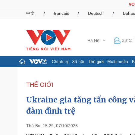
VO
中文
/
français
/
Deutsch
/
Bahas
33°C
Hà Nội
Chính trị
Xã hội
Thế giới
Multimedia
K
Chính trị
Xã hội
Đảng
Tin 24h
THẾ GIỚI
Tổ chức nhân sự
Dự báo thời tiết
Quốc hội
Giáo dục
Ukraine gia tăng tấn công v
Nhận diện sự thật
Dấu ấn VOV
Việc làm
đàm đình trệ
Biển đảo
Pháp luật
Quân sự - Quốc phòng
Thứ Ba, 15:29, 07/10/2025
Vụ án
Vũ khí