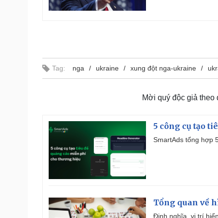
Tag:
nga
ukraine
xung đột nga-ukraine
ukr
Mời quý độc giả theo
5 công cụ tạo t
SmartAds tổng hợp 5 
Tổng quan về h
Định nghĩa, vị trí hi