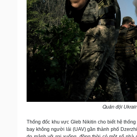
Quân đội Ukrain
Thống đốc khu vực Gleb Nikitin cho biết hệ thốn
bay không người lái (UAV) gần thành phố Dzerzh
do mảnh vỡ rơi xuống, đồng thời có một số nhà d