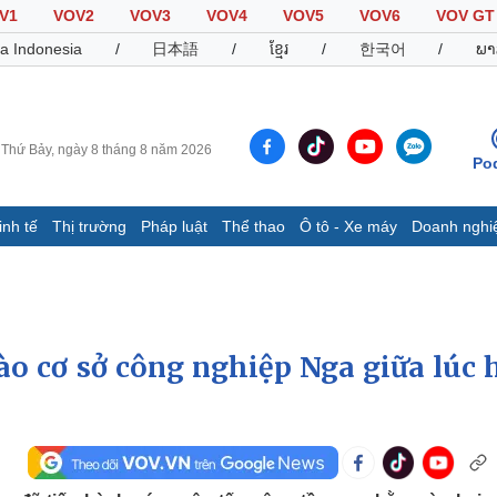
V1
VOV2
VOV3
VOV4
VOV5
VOV6
VOV GT
a Indonesia
/
日本語
/
ខ្មែរ
/
한국어
/
ພາ
Thứ Bảy, ngày 8 tháng 8 năm 2026
Po
inh tế
Thị trường
Pháp luật
Thể thao
Ô tô - Xe máy
Doanh nghi
Thế giới
Multimedia
K
Quan sát
Video
B
Cuộc sống đó đây
Ảnh
K
Hồ sơ
E-Magazine
ào cơ sở công nghiệp Nga giữa lúc 
Infographic
Thể thao
Ô tô - Xe máy
D
Bóng đá
Ô tô
T