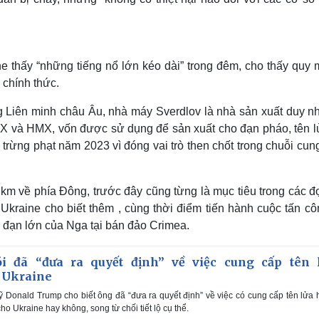
e thấy “những tiếng nổ lớn kéo dài” trong đêm, cho thấy quy 
 chính thức.
 Liên minh châu Âu, nhà máy Sverdlov là nhà sản xuất duy nhấ
DX và HMX, vốn được sử dụng để sản xuất cho đạn pháo, tên l
trừng phạt năm 2023 vì đóng vai trò then chốt trong chuỗi cun
 về phía Đông, trước đây cũng từng là mục tiêu trong các đợ
raine cho biết thêm , cùng thời điểm tiến hành cuộc tấn cô
 đạn lớn của Nga tại bán đảo Crimea.
 đã “đưa ra quyết định” về việc cung cấp tên 
 Ukraine
 Donald Trump cho biết ông đã “đưa ra quyết định” về việc có cung cấp tên lửa
o Ukraine hay không, song từ chối tiết lộ cụ thể.