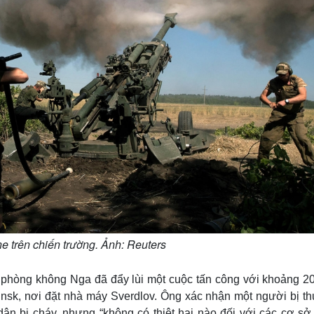
e trên chiến trường. Ảnh: Reuters
g phòng không Nga đã đẩy lùi một cuộc tấn công với khoảng 2
insk, nơi đặt nhà máy Sverdlov. Ông xác nhận một người bị t
ân bị cháy, nhưng “không có thiệt hại nào đối với các cơ sở