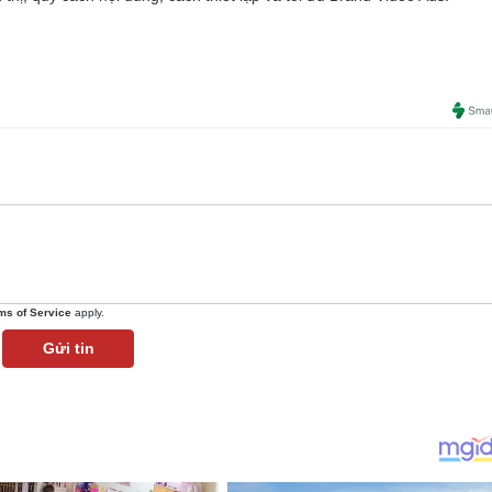
ms of Service
apply.
Gửi tin