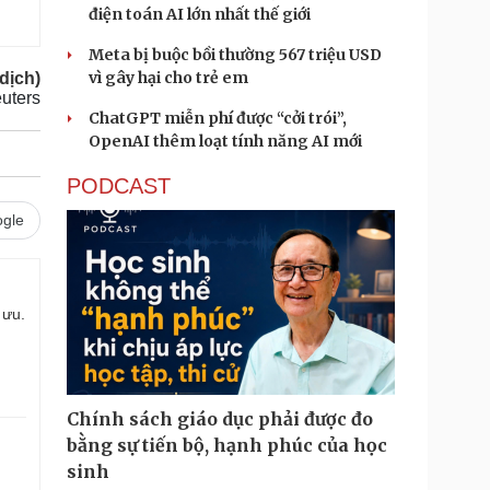
điện toán AI lớn nhất thế giới
Meta bị buộc bồi thường 567 triệu USD
vì gây hại cho trẻ em
dịch)
uters
ChatGPT miễn phí được “cởi trói”,
OpenAI thêm loạt tính năng AI mới
PODCAST
gle
 ưu.
Chính sách giáo dục phải được đo
bằng sự tiến bộ, hạnh phúc của học
sinh