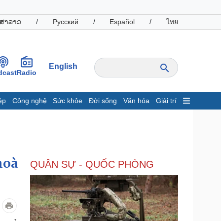
ສາລາວ
/
Русский
/
Español
/
ไทย
English
dcast
Radio
ệp
Công nghệ
Sức khỏe
Đời sống
Văn hóa
Giải trí
inh tế
Thị trường
ất động sản
Giá vàng
hởi nghiệp
Tiêu dùng
Tỷ giá
hoà
QUÂN SỰ - QUỐC PHÒNG
Chứng khoán
Giá cà phê
oanh nghiệp
Công nghệ
hông tin doanh nghiệp
Sành điệu