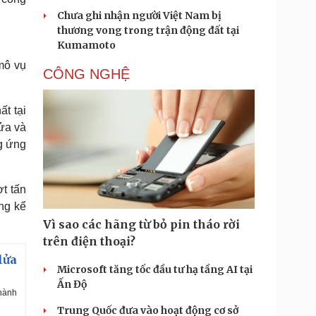
Chưa ghi nhận người Việt Nam bị
thương vong trong trận động đất tại
Kumamoto
mô vụ
CÔNG NGHỆ
t tại
ửa và
g ứng
t tấn
ng kể
Vì sao các hãng từ bỏ pin tháo rời
trên điện thoại?
lửa
Microsoft tăng tốc đầu tư hạ tầng AI tại
Ấn Độ
 hành
Trung Quốc đưa vào hoạt động cơ sở