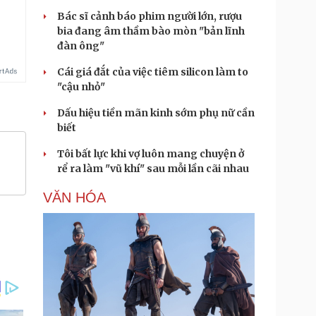
Bác sĩ cảnh báo phim người lớn, rượu
bia đang âm thầm bào mòn "bản lĩnh
đàn ông"
Cái giá đắt của việc tiêm silicon làm to
"cậu nhỏ"
Dấu hiệu tiền mãn kinh sớm phụ nữ cần
biết
Tôi bất lực khi vợ luôn mang chuyện ở
rể ra làm "vũ khí" sau mỗi lần cãi nhau
VĂN HÓA