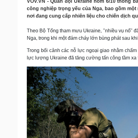
VOV.VN - Quân đội Ukraine hôm 6/10 thông bá
Tin nóng
Việt Nam
công nghiệp trọng yếu của Nga, bao gồm một 
Tư vấn luật
Phân tích
nơi đang cung cấp nhiên liệu cho chiến dịch 
Theo Bộ Tổng tham mưu Ukraine, "nhiều vụ nổ" đ
Sức khỏe
Đời sống
Nga, trong khi một đám cháy lớn bùng phát sau khi
Dinh dưỡng - món ngon
Nhà đẹp
Cây thuốc
Blog
Trong bối cảnh các nỗ lực ngoại giao nhằm chấm 
Sản phụ khoa
Tình yêu - Gia đình
lực lượng Ukraine đã tăng cường tấn công tầm xa 
Nhi khoa
Nam khoa
Làm đẹp - giảm cân
Phòng mạch online
Ăn sạch sống khỏe
Cải chính