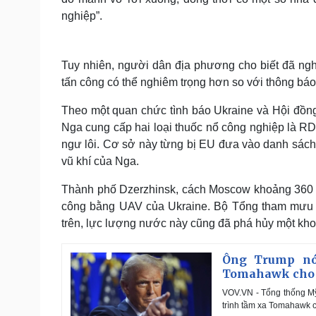
nghiệp”.
Tuy nhiên, người dân địa phương cho biết đã ngh
tấn công có thể nghiêm trọng hơn so với thông báo
Theo một quan chức tình báo Ukraine và Hội đồng
Nga cung cấp hai loại thuốc nổ công nghiệp là R
ngư lôi. Cơ sở này từng bị EU đưa vào danh sách 
vũ khí của Nga.
Thành phố Dzerzhinsk, cách Moscow khoảng 360 km
công bằng UAV của Ukraine. Bộ Tổng tham mưu Uk
trên, lực lượng nước này cũng đã phá hủy một kho
Ông Trump nói
Tomahawk cho
VOV.VN - Tổng thống Mỹ
trình tầm xa Tomahawk ch