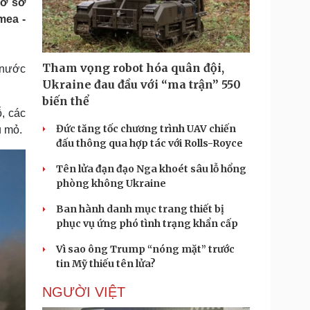
cơ sở
Doanh nghiệp 24h
Tin Công nghệ
mea -
Doanh nhân
Trải nghiệm
ì cộng đồng
Chuyển đổi số
Tham vọng robot hóa quân đội,
 nước
u lịch
Podcast
Ukraine đau đầu với “ma trận” 550
Tư vấn
Câu chuyện thời sự
biến thể
Săn Tour
Đọc truyện đêm khuya
, các
heck-in
Cửa sổ tình yêu
Đức tăng tốc chương trình UAV chiến
u mỏ.
Kể chuyện cho bé
đấu thông qua hợp tác với Rolls-Royce
Hạt giống tâm hồn
Tên lửa đạn đạo Nga khoét sâu lỗ hổng
phòng không Ukraine
Ban hành danh mục trang thiết bị
phục vụ ứng phó tình trạng khẩn cấp
Vì sao ông Trump “nóng mặt” trước
tin Mỹ thiếu tên lửa?
NGƯỜI VIỆT