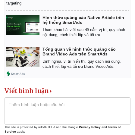
targeting.
Hình thức quảng cáo Native Article trên
hệ thống SmartAds
Tham khảo bài viết sau để nắm vị trí, quy cách
nội dung, cách thiết lập và tối ưu.
Kinh tế
Thị trường
Bất động sản
Giá vàng
Tổng quan về hình thức quảng cáo
Khởi nghiệp
Tiêu dùng
Brand Video Ads trên SmartAds
Tỷ giá
Định nghĩa, vị trí hiển thị, quy cách nội dung,
Chứng khoán
cách thiết lập và tối ưu Brand Video Ads.
Giá cà phê
Viết bình luận
This site is protected by reCAPTCHA and the Google
Privacy Policy
and
Terms of
Service
apply.