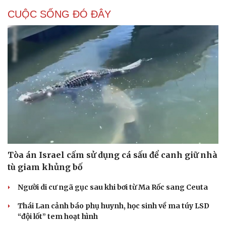
CUỘC SỐNG ĐÓ ĐÂY
Tòa án Israel cấm sử dụng cá sấu để canh giữ nhà
tù giam khủng bố
Người di cư ngã gục sau khi bơi từ Ma Rốc sang Ceuta
Thái Lan cảnh báo phụ huynh, học sinh về ma túy LSD
“đội lốt” tem hoạt hình