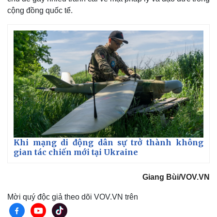
cộng đồng quốc tế.
Khi mạng di động dân sự trở thành không
gian tác chiến mới tại Ukraine
Giang Bùi/VOV.VN
Mời quý độc giả theo dõi VOV.VN trên