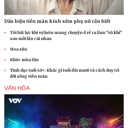
Dấu hiệu tiền mãn kinh sớm phụ nữ cần biết
Tôi bất lực khi vợ luôn mang chuyện ở rể ra làm "vũ khí"
sau mỗi lần cãi nhau
Hoa sữa
Khúc mùa thu
Tình dục tuổi 40+: Khác gì tuổi đôi mươi và cách duy trì
đời sống viên mãn
VĂN HÓA
Văn hóa
Giải trí
Sân khấu - Điện ảnh
Nghệ sĩ