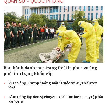
QUÂN SỰ - QUỐC PHÒNG
Ban hành danh mục trang thiết bị phục vụ ứng
phó tình trạng khẩn cấp
Vì sao ông Trump “nóng mặt” trước tin Mỹ thiếu tên
lửa?
Sức khỏe
Đời sống
Lâm Đồng lập đơn vị chuyên trách tìm kiếm, quy tập hài
Dinh dưỡng - món ngon
Nhà đẹp
cốt liệt sĩ
Cây thuốc
Blog