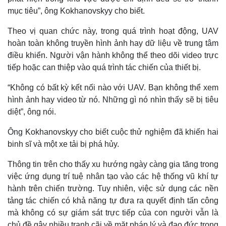
mục tiêu”, ông Kokhanovskyy cho biết.
Theo vị quan chức này, trong quá trình hoạt động, UAV
hoàn toàn không truyền hình ảnh hay dữ liệu về trung tâm
điều khiển. Người vận hành không thể theo dõi video trực
tiếp hoặc can thiệp vào quá trình tác chiến của thiết bị.
“Không có bất kỳ kết nối nào với UAV. Bạn không thể xem
Thế giới
Multimedia
hình ảnh hay video từ nó. Những gì nó nhìn thấy sẽ bị tiêu
Quan sát
Video
diệt”, ông nói.
Cuộc sống đó đây
Ảnh
Hồ sơ
E-Magazine
Ông Kokhanovskyy cho biết cuộc thử nghiệm đã khiến hai
Infographic
binh sĩ và một xe tải bị phá hủy.
Thông tin trên cho thấy xu hướng ngày càng gia tăng trong
việc ứng dụng trí tuệ nhân tạo vào các hệ thống vũ khí tự
hành trên chiến trường. Tuy nhiên, việc sử dụng các nền
tảng tác chiến có khả năng tự đưa ra quyết định tấn công
mà không có sự giám sát trực tiếp của con người vẫn là
chủ đề gây nhiều tranh cãi về mặt pháp lý và đạo đức trong