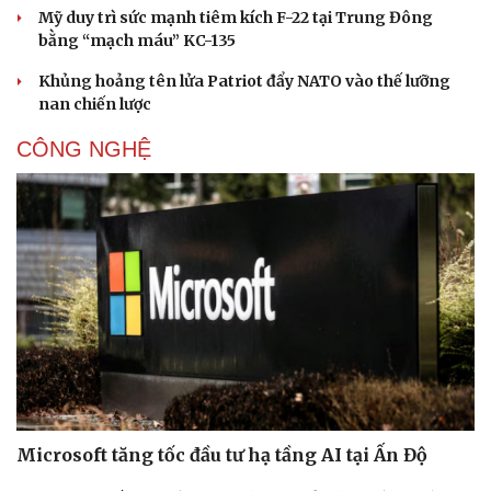
Sản phụ khoa
Tình yêu - Gia đình
Mỹ duy trì sức mạnh tiêm kích F-22 tại Trung Đông
Nhi khoa
bằng “mạch máu” KC-135
Nam khoa
Làm đẹp - giảm cân
Khủng hoảng tên lửa Patriot đẩy NATO vào thế lưỡng
Phòng mạch online
nan chiến lược
Ăn sạch sống khỏe
CÔNG NGHỆ
Microsoft tăng tốc đầu tư hạ tầng AI tại Ấn Độ