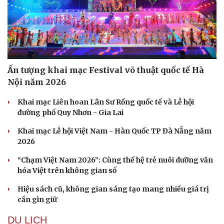
Văn học
Thời trang
Âm nhạc
Sao Việt
Di sản
Ấn tượng khai mạc Festival võ thuật quốc tế Hà
Nội năm 2026
Khai mạc Liên hoan Lân Sư Rồng quốc tế và Lễ hội
đường phố Quy Nhơn - Gia Lai
Khai mạc Lễ hội Việt Nam - Hàn Quốc TP Đà Nẵng năm
2026
“Chạm Việt Nam 2026”: Cùng thế hệ trẻ nuôi dưỡng văn
hóa Việt trên không gian số
Hiệu sách cũ, không gian sáng tạo mang nhiều giá trị
cần gìn giữ
DU LỊCH