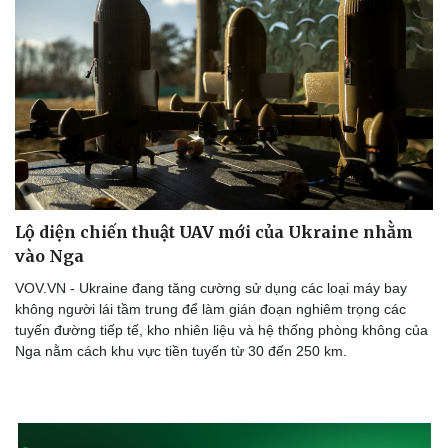
Thông tin doanh nghiệp
Sành điệu
Doanh nghiệp 24h
Tin Công nghệ
Doanh nhân
Trải nghiệm
Vì cộng đồng
Chuyển đổi số
Lộ diện chiến thuật UAV mới của Ukraine nhằm
vào Nga
VOV.VN - Ukraine đang tăng cường sử dụng các loại máy bay
không người lái tầm trung để làm gián đoạn nghiêm trọng các
tuyến đường tiếp tế, kho nhiên liệu và hệ thống phòng không của
Nga nằm cách khu vực tiền tuyến từ 30 đến 250 km.