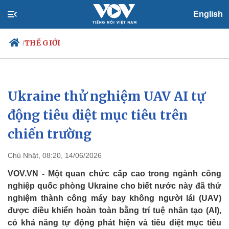
English
THẾ GIỚI
/
Ukraine thử nghiệm UAV AI tự
Chính trị
Xã hội
Đảng
Tin 24h
động tiêu diệt mục tiêu trên
Tổ chức nhân sự
Dự báo thời tiết
chiến trường
Quốc hội
Giáo dục
Nhận diện sự thật
Dấu ấn VOV
Việc làm
Chủ Nhật, 08:20, 14/06/2026
Biển đảo
VOV.VN - Một quan chức cấp cao trong ngành công
nghiệp quốc phòng Ukraine cho biết nước này đã thử
nghiệm thành công máy bay không người lái (UAV)
được điều khiển hoàn toàn bằng trí tuệ nhân tạo (AI),
có khả năng tự động phát hiện và tiêu diệt mục tiêu