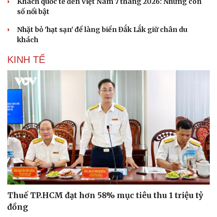
Khách quốc tế đến Việt Nam 7 tháng 2026: Những con
số nổi bật
Nhặt bỏ 'hạt sạn' để làng biển Đắk Lắk giữ chân du
khách
KINH TẾ
Du lịch
Podcast
Tư vấn
Câu chuyện thời sự
Thuế TP.HCM đạt hơn 58% mục tiêu thu 1 triệu tỷ
Săn Tour
Đọc truyện đêm khuya
đồng
check-in
Cửa sổ tình yêu
Kể chuyện cho bé