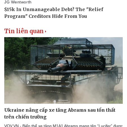
Thể thao
Ô tô - Xe máy
Bóng đá
Ô tô
Lịch thi đấu bóng đá
Xe máy
Thế giới thể thao
Tư vấn
Tin liên quan
eSports
Hậu trường
Ukraine nâng cấp xe tăng Abrams sau tổn thất
trên chiến trường
VOV.VN - Biến thể xe tăng M1A1 Abrams mang tên “Lucifer” được