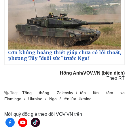
Cơn khủng hoảng thiết giáp chưa có lối thoát,
phương Tây "đuối sức" trước Nga?
Hồng Anh/VOV.VN (biên dịch)
Theo RT
Tag:
Tổng thống Zelensky
tên lửa tầm xa
Flamingo
Ukraine
Nga
tên lửa Ukraine
Mời quý độc giả theo dõi VOV.VN trên