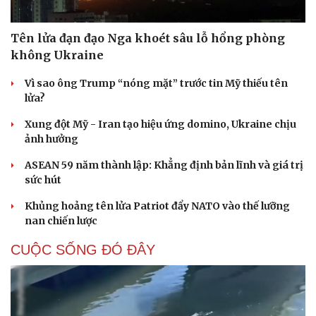
Tên lửa đạn đạo Nga khoét sâu lỗ hổng phòng
không Ukraine
Vì sao ông Trump “nóng mặt” trước tin Mỹ thiếu tên
lửa?
Xung đột Mỹ - Iran tạo hiệu ứng domino, Ukraine chịu
ảnh hưởng
ASEAN 59 năm thành lập: Khẳng định bản lĩnh và giá trị
sức hút
Khủng hoảng tên lửa Patriot đẩy NATO vào thế lưỡng
nan chiến lược
CUỘC SỐNG ĐÓ ĐÂY
Cải chính