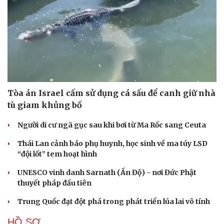
Tòa án Israel cấm sử dụng cá sấu để canh giữ nhà
tù giam khủng bố
Người di cư ngã gục sau khi bơi từ Ma Rốc sang Ceuta
Thái Lan cảnh báo phụ huynh, học sinh về ma túy LSD
“đội lốt” tem hoạt hình
UNESCO vinh danh Sarnath (Ấn Độ) - nơi Đức Phật
thuyết pháp đầu tiên
Trung Quốc đạt đột phá trong phát triển lúa lai vô tính
HỒ SƠ