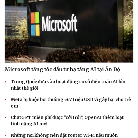
Sức khỏe
Đời sống
Dinh dưỡng - món ngon
Nhà đẹp
Cây thuốc
Blog
Sản phụ khoa
Tình yêu - Gia đình
Microsoft tăng tốc đầu tư hạ tầng AI tại Ấn Độ
Nhi khoa
Nam khoa
Trung Quốc đưa vào hoạt động cơ sở điện toán AI lớn
Làm đẹp - giảm cân
nhất thế giới
Phòng mạch online
Meta bị buộc bồi thường 567 triệu USD vì gây hại cho trẻ
Ăn sạch sống khỏe
em
ChatGPT miễn phí được “cởi trói”, OpenAI thêm loạt
tính năng AI mới
Những nơi không nên đặt router Wi-Fi nếu muốn