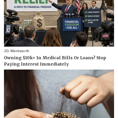
Vụ án
Vũ khí
Tin nóng
Việt Nam
Tư vấn luật
Phân tích