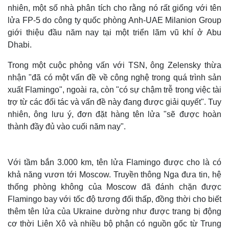
nhiên, một số nhà phân tích cho rằng nó rất giống với tên
lửa FP-5 do công ty quốc phòng Anh-UAE Milanion Group
giới thiệu đầu năm nay tại một triển lãm vũ khí ở Abu
Dhabi.
Trong một cuộc phỏng vấn với TSN, ông Zelensky thừa
nhận "đã có một vấn đề về công nghệ trong quá trình sản
xuất Flamingo", ngoài ra, còn "có sự chậm trễ trong việc tài
trợ từ các đối tác và vấn đề này đang được giải quyết". Tuy
nhiên, ông lưu ý, đơn đặt hàng tên lửa "sẽ được hoàn
thành đầy đủ vào cuối năm nay".
Với tầm bắn 3.000 km, tên lửa Flamingo được cho là có
khả năng vươn tới Moscow. Truyền thông Nga đưa tin, hệ
thống phòng không của Moscow đã đánh chặn được
Flamingo bay với tốc độ tương đối thấp, đồng thời cho biết
thêm tên lửa của Ukraine dường như được trang bị động
cơ thời Liên Xô và nhiều bộ phận có nguồn gốc từ Trung