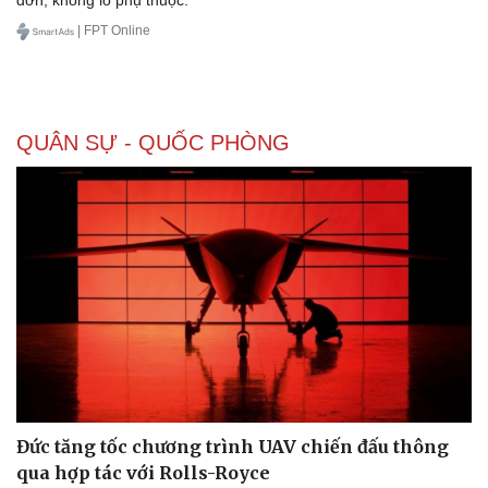
| FPT Online
Doanh nghiệp
Công nghệ
Thông tin doanh nghiệp
Sành điệu
QUÂN SỰ - QUỐC PHÒNG
Doanh nghiệp 24h
Tin Công nghệ
Doanh nhân
Trải nghiệm
Vì cộng đồng
Chuyển đổi số
Đức tăng tốc chương trình UAV chiến đấu thông
qua hợp tác với Rolls-Royce