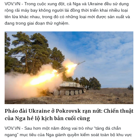
VOV.VN - Trong cuộc xung đột, cả Nga và Ukraine đều sử dụng
Thể thao
Ô tô - Xe máy
rộng rãi máy bay không người lái đồng thời triển khai nhiều loại
Bóng đá
Ô tô
tên lửa khác nhau, trong đó có những loại mới được sản xuất và
Lịch thi đấu bóng đá
Xe máy
đang trong giai đoạn thử nghiệm.
Thế giới thể thao
Tư vấn
eSports
Hậu trường
Pháo đài Ukraine ở Pokrovsk rạn nứt: Chiến thuật
của Nga hé lộ kịch bản cuối cùng
VOV.VN - Sau hơn một năm đóng vai trò như “tảng đá chắn
ngang” mục tiêu của Nga giành quyền kiểm soát toàn bộ khu vực