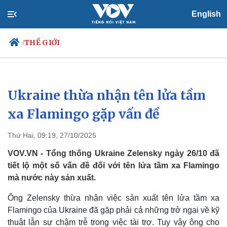
English
THẾ GIỚI
/
Ukraine thừa nhận tên lửa tầm
Chính trị
Xã hội
Đảng
Tin 24h
xa Flamingo gặp vấn đề
Tổ chức nhân sự
Dự báo thời tiết
Quốc hội
Giáo dục
Thứ Hai, 09:19, 27/10/2025
Nhận diện sự thật
Dấu ấn VOV
Việc làm
VOV.VN - Tổng thống Ukraine Zelensky ngày 26/10 đã
Biển đảo
tiết lộ một số vấn đề đối với tên lửa tầm xa Flamingo
mà nước này sản xuất.
Ông Zelensky thừa nhận việc sản xuất tên lửa tầm xa
Flamingo của Ukraine đã gặp phải cả những trở ngại về kỹ
thuật lẫn sự chậm trễ trong việc tài trợ. Tuy vậy ông cho