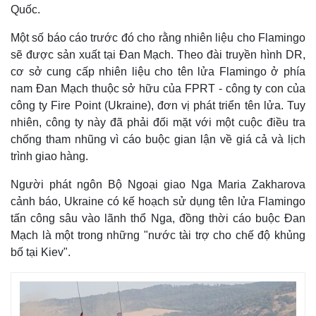
Quốc.
Một số báo cáo trước đó cho rằng nhiên liệu cho Flamingo
sẽ được sản xuất tại Đan Mạch. Theo đài truyền hình DR,
cơ sở cung cấp nhiên liệu cho tên lửa Flamingo ở phía
nam Đan Mạch thuộc sở hữu của FPRT - công ty con của
công ty Fire Point (Ukraine), đơn vị phát triển tên lửa. Tuy
nhiên, công ty này đã phải đối mặt với một cuộc điều tra
chống tham nhũng vì cáo buộc gian lận về giá cả và lịch
trình giao hàng.
Người phát ngôn Bộ Ngoại giao Nga Maria Zakharova
cảnh báo, Ukraine có kế hoạch sử dụng tên lửa Flamingo
Thế giới
Multimedia
tấn công sâu vào lãnh thổ Nga, đồng thời cáo buộc Đan
Quan sát
Video
Mạch là một trong những "nước tài trợ cho chế độ khủng
Cuộc sống đó đây
Ảnh
bố tại Kiev".
Hồ sơ
E-Magazine
Infographic