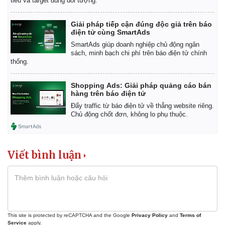
tiêu và target đúng đối tượng.
Giải pháp tiếp cận đúng độc giả trên báo
điện tử cùng SmartAds
SmartAds giúp doanh nghiệp chủ động ngân
sách, minh bạch chi phí trên báo điện tử chính
thống.
Shopping Ads: Giải pháp quảng cáo bán
hàng trên báo điện tử
Đẩy traffic từ báo điện tử về thẳng website riêng.
Chủ động chốt đơn, không lo phụ thuộc.
Viết bình luận
Kinh tế
Thị trường
Bất động sản
Giá vàng
Khởi nghiệp
Tiêu dùng
Tỷ giá
This site is protected by reCAPTCHA and the Google
Privacy Policy
and
Terms of
Chứng khoán
Service
apply.