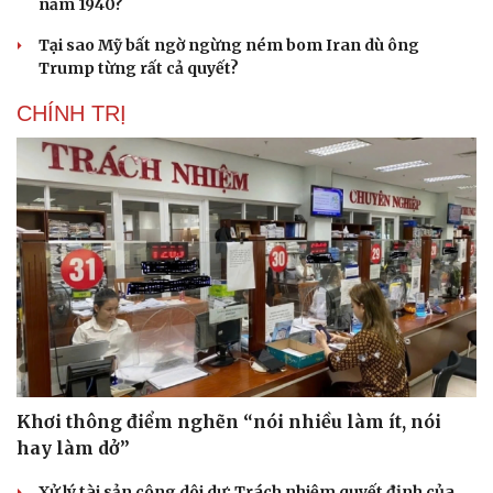
năm 1940?
Tại sao Mỹ bất ngờ ngừng ném bom Iran dù ông
Trump từng rất cả quyết?
CHÍNH TRỊ
Khơi thông điểm nghẽn “nói nhiều làm ít, nói
hay làm dở”
Xử lý tài sản công dôi dư: Trách nhiệm quyết định của