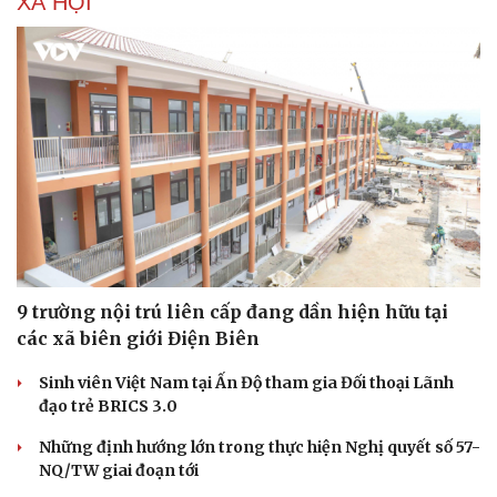
XÃ HỘI
9 trường nội trú liên cấp đang dần hiện hữu tại
các xã biên giới Điện Biên
Sinh viên Việt Nam tại Ấn Độ tham gia Đối thoại Lãnh
Du lịch
Podcast
đạo trẻ BRICS 3.0
Tư vấn
Câu chuyện thời sự
Săn Tour
Đọc truyện đêm khuya
Những định hướng lớn trong thực hiện Nghị quyết số 57-
check-in
Cửa sổ tình yêu
NQ/TW giai đoạn tới
Kể chuyện cho bé