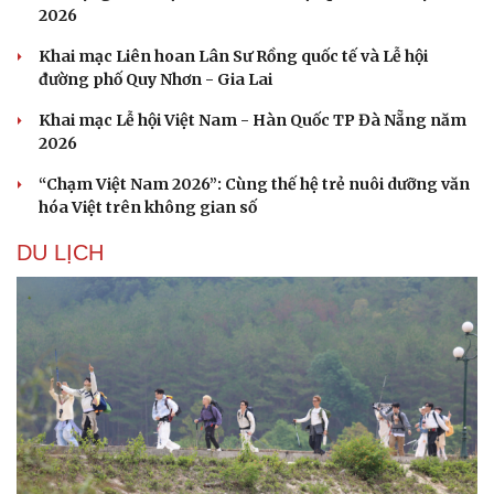
2026
Khai mạc Liên hoan Lân Sư Rồng quốc tế và Lễ hội
đường phố Quy Nhơn - Gia Lai
Khai mạc Lễ hội Việt Nam - Hàn Quốc TP Đà Nẵng năm
2026
“Chạm Việt Nam 2026”: Cùng thế hệ trẻ nuôi dưỡng văn
hóa Việt trên không gian số
DU LỊCH
Văn hóa
Giải trí
Sân khấu - Điện ảnh
Nghệ sĩ
Văn học
Thời trang
Âm nhạc
Sao Việt
Di sản