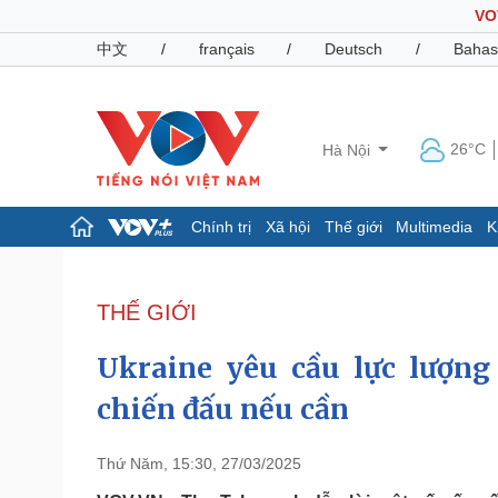
VO
中文
/
français
/
Deutsch
/
Bahas
26°C
Hà Nội
Chính trị
Xã hội
Thế giới
Multimedia
K
Chính trị
Xã hội
Đảng
Tin 24h
THẾ GIỚI
Tổ chức nhân sự
Dự báo thời tiết
Quốc hội
Giáo dục
Ukraine yêu cầu lực lượng
Nhận diện sự thật
Dấu ấn VOV
Việc làm
chiến đấu nếu cần
Biển đảo
Pháp luật
Quân sự - Quốc phòng
Thứ Năm, 15:30, 27/03/2025
Vụ án
Vũ khí