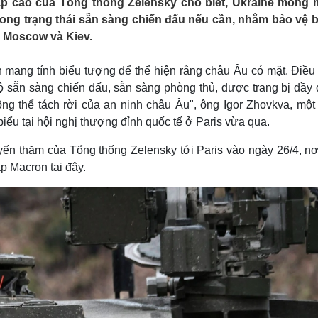
ấp cao của Tổng thống Zelensky cho biết, Ukraine mong
Lịch thi đấu bóng đá
Xe máy
rong trạng thái sẵn sàng chiến đấu nếu cần, nhằm bảo vệ b
Thế giới thể thao
Tư vấn
a Moscow và Kiev.
eSports
V
Hậu trường
ện mang tính biểu tượng để thể hiện rằng châu Âu có mặt. Điều
Văn hóa
Giải trí
D
ộ sẵn sàng chiến đấu, sẵn sàng phòng thủ, được trang bị đầy 
Sân khấu - Điện ảnh
Nghệ sĩ
ng thể tách rời của an ninh châu Âu", ông Igor Zhovkva, một 
Văn học
Thời trang
ểu tại hội nghị thượng đỉnh quốc tế ở Paris vừa qua.
Âm nhạc
Sao Việt
c
Di sản
ến thăm của Tổng thống Zelensky tới Paris vào ngày 26/4, nơ
p Macron tại đây.