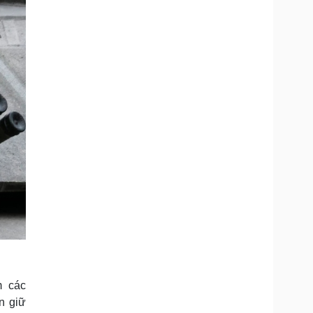
m các
n giữ