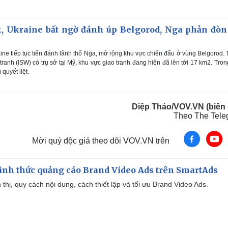
k, Ukraine bất ngờ đánh úp Belgorod, Nga phản đòn
ne tiếp tục tiến đánh lãnh thổ Nga, mở rộng khu vực chiến đấu ở vùng Belgorod.
ranh (ISW) có trụ sở tại Mỹ, khu vực giao tranh đang hiện đã lên tới 17 km2. Tron
quyết liệt.
Diệp Thảo/VOV.VN (biên 
Theo The Tele
Mời quý độc giả theo dõi VOV.VN trên
ình thức quảng cáo Brand Video Ads trên SmartAds
ển thị, quy cách nội dung, cách thiết lập và tối ưu Brand Video Ads.