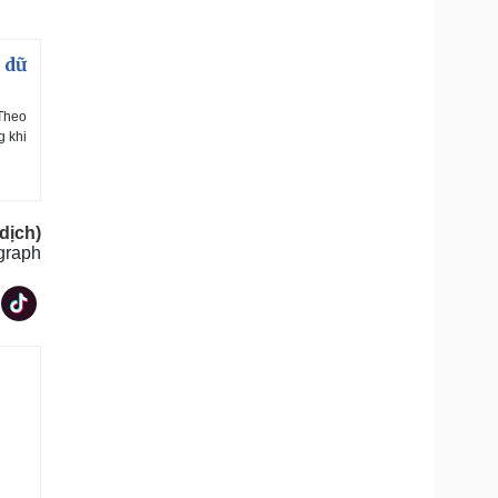
 dữ
 Theo
g khi
dịch)
graph