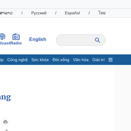
ສາລາວ
/
Русский
/
Español
/
ไทย
English
dcast
Radio
ệp
Công nghệ
Sức khỏe
Đời sống
Văn hóa
Giải trí
inh tế
Thị trường
ất động sản
Giá vàng
hởi nghiệp
Tiêu dùng
Tỷ giá
àng
Chứng khoán
Giá cà phê
oanh nghiệp
Công nghệ
hông tin doanh nghiệp
Sành điệu