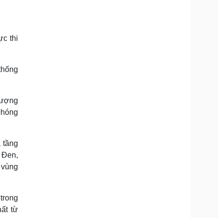
ực thi
thống
lượng
chóng
 tầng
n Đen,
 vùng
trong
ất từ