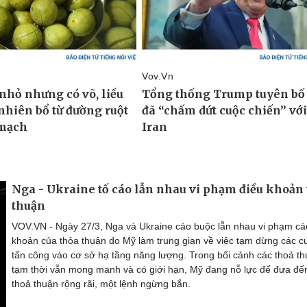
Nga - Ukraine tố cáo lẫn nhau vi phạm điều khoản
thuận
VOV.VN - Ngày 27/3, Nga và Ukraine cáo buộc lẫn nhau vi phạm cá
khoản của thỏa thuận do Mỹ làm trung gian về việc tạm dừng các c
tấn công vào cơ sở hạ tầng năng lượng. Trong bối cảnh các thoả t
tạm thời vẫn mong manh và có giới hạn, Mỹ đang nỗ lực để đưa đế
thoả thuận rộng rãi, một lệnh ngừng bắn.