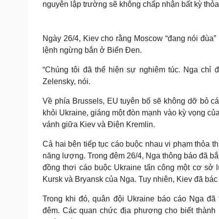
nguyên lập trường sẽ không chấp nhận bất kỳ thỏa 
Ngày 26/4, Kiev cho rằng Moscow “đang nói đùa” kh
lệnh ngừng bắn ở Biển Đen.
“Chúng tôi đã thể hiện sự nghiêm túc. Nga chỉ 
Zelensky, nói.
Về phía Brussels, EU tuyên bố sẽ không dỡ bỏ các
khỏi Ukraine, giáng một đòn mạnh vào kỳ vọng c
vánh giữa Kiev và Điện Kremlin.
Cả hai bên tiếp tục cáo buộc nhau vi phạm thỏa t
năng lượng. Trong đêm 26/4, Nga thông báo đã bắn 
đồng thơi cáo buộc Ukraine tấn công một cơ sở l
Kursk và Bryansk của Nga. Tuy nhiên, Kiev đã bác 
Trong khi đó, quân đội Ukraine báo cáo Nga đã 
đêm. Các quan chức địa phương cho biết thành 