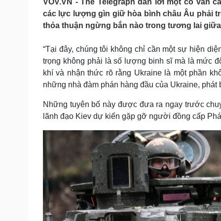
VOV.VN - The Telegraph dẫn lời một cố vấn c
Tin nóng
Việt Nam
các lực lượng gìn giữ hòa bình châu Âu phải t
Tư vấn luật
Phân tích
thỏa thuận ngừng bắn nào trong tương lai giữ
“Tại đây, chúng tôi không chỉ cần một sự hiện di
Sức khỏe
Đời sống
trọng không phải là số lượng binh sĩ mà là mức đ
Dinh dưỡng - món ngon
Nhà đẹp
khí và nhận thức rõ rằng Ukraine là một phần khô
Cây thuốc
Blog
những nhà đàm phán hàng đầu của Ukraine, phát bi
Sản phụ khoa
Tình yêu - Gia đình
Nhi khoa
Những tuyên bố này được đưa ra ngay trước chuy
Nam khoa
lãnh đạo Kiev dự kiến gặp gỡ người đồng cấp Phá
Làm đẹp - giảm cân
Phòng mạch online
Ăn sạch sống khỏe
Cải chính