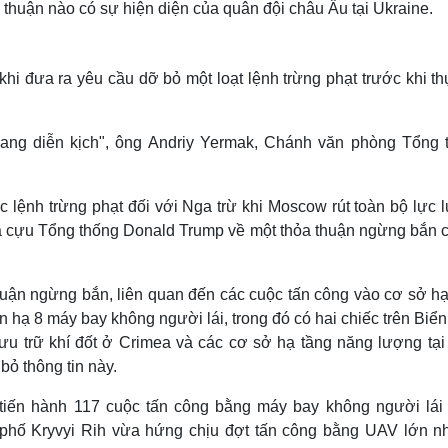
thuận nào có sự hiện diện của quân đội châu Âu tại Ukraine.
i đưa ra yêu cầu dỡ bỏ một loạt lệnh trừng phạt trước khi th
đang diễn kịch", ông Andriy Yermak, Chánh văn phòng Tổng 
 lệnh trừng phạt đối với Nga trừ khi Moscow rút toàn bộ lực 
ủa cựu Tổng thống Donald Trump về một thỏa thuận ngừng bắn 
huận ngừng bắn, liên quan đến các cuộc tấn công vào cơ sở hạ
hạ 8 máy bay không người lái, trong đó có hai chiếc trên Biể
ưu trữ khí đốt ở Crimea và các cơ sở hạ tầng năng lượng tại
bỏ thông tin này.
tiến hành 117 cuộc tấn công bằng máy bay không người lái 
phố Kryvyi Rih vừa hứng chịu đợt tấn công bằng UAV lớn nh