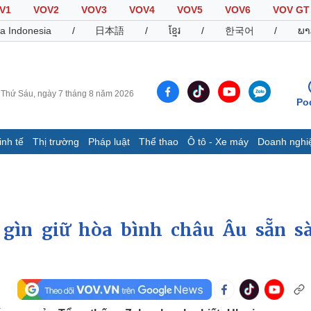
V1
VOV2
VOV3
VOV4
VOV5
VOV6
VOV GT
a Indonesia
/
日本語
/
ខ្មែរ
/
한국어
/
ພາ
Thứ Sáu, ngày 7 tháng 8 năm 2026
Po
inh tế
Thị trường
Pháp luật
Thể thao
Ô tô - Xe máy
Doanh nghi
Thế giới
Multimedia
K
Quan sát
Video
B
Cuộc sống đó đây
Ảnh
K
Hồ sơ
E-Magazine
 gìn giữ hòa bình châu Âu sẵn s
Infographic
Thể thao
Ô tô - Xe máy
D
Bóng đá
Ô tô
T