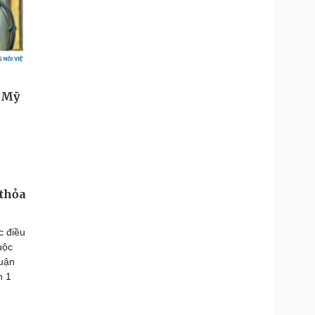
 thỏa
c điều
uộc
huận
n 1