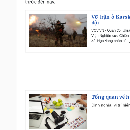
trước đến nay.
Vỡ trận ở Kurs
dội
VOV.VN - Quân đội Ukrai
Viện Nghiên cứu Chiến t
đó, Nga đang phản công 
Tổng quan về h
Định nghĩa, vị trí hi