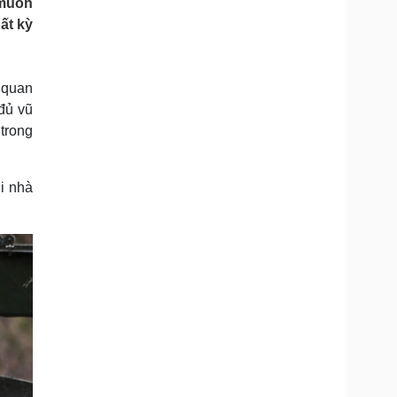
 muốn
Doanh nghiệp 24h
Tin Công nghệ
ất kỳ
Doanh nhân
Trải nghiệm
ì cộng đồng
Chuyển đổi số
 quan
u lịch
Podcast
đủ vũ
Tư vấn
Câu chuyện thời sự
trong
Săn Tour
Đọc truyện đêm khuya
heck-in
Cửa sổ tình yêu
Kể chuyện cho bé
i nhà
Hạt giống tâm hồn