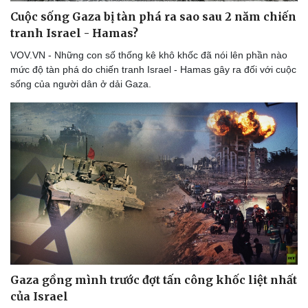
Thể thao
Ô tô - Xe máy
Cuộc sống Gaza bị tàn phá ra sao sau 2 năm chiến
Bóng đá
Ô tô
tranh Israel - Hamas?
Lịch thi đấu bóng đá
Xe máy
VOV.VN - Những con số thống kê khô khốc đã nói lên phần nào
Thế giới thể thao
Tư vấn
mức độ tàn phá do chiến tranh Israel - Hamas gây ra đối với cuộc
eSports
sống của người dân ở dải Gaza.
Hậu trường
Gaza gồng mình trước đợt tấn công khốc liệt nhất
của Israel