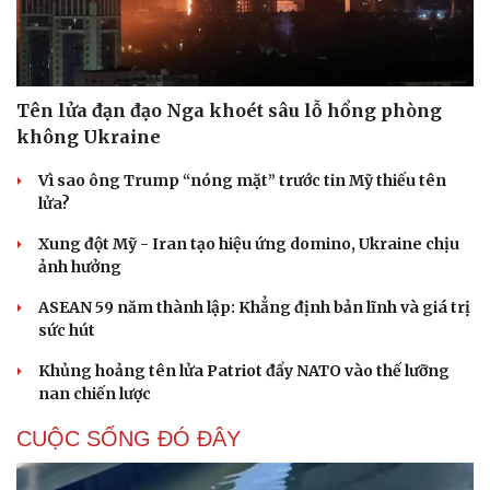
Tên lửa đạn đạo Nga khoét sâu lỗ hổng phòng
không Ukraine
Vì sao ông Trump “nóng mặt” trước tin Mỹ thiếu tên
lửa?
Xung đột Mỹ - Iran tạo hiệu ứng domino, Ukraine chịu
ảnh hưởng
ASEAN 59 năm thành lập: Khẳng định bản lĩnh và giá trị
sức hút
Khủng hoảng tên lửa Patriot đẩy NATO vào thế lưỡng
nan chiến lược
CUỘC SỐNG ĐÓ ĐÂY
Cải chính