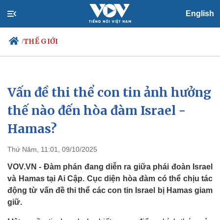
English
THẾ GIỚI
/
Vấn đề thi thể con tin ảnh hưởng
Chính trị
Xã hội
Đảng
Tin 24h
thế nào đến hòa đàm Israel -
Tổ chức nhân sự
Dự báo thời tiết
Hamas?
Quốc hội
Giáo dục
Nhận diện sự thật
Dấu ấn VOV
Việc làm
Thứ Năm, 11:01, 09/10/2025
Biển đảo
VOV.VN - Đàm phán đang diễn ra giữa phái đoàn Israel
và Hamas tại Ai Cập. Cục diện hòa đàm có thể chịu tác
động từ vấn đề thi thể các con tin Israel bị Hamas giam
giữ.