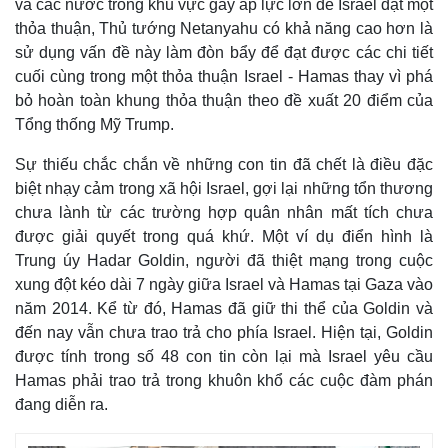
và các nước trong khu vực gây áp lực lớn để Israel đạt một
thỏa thuận, Thủ tướng Netanyahu có khả năng cao hơn là
sử dụng vấn đề này làm đòn bẩy để đạt được các chi tiết
cuối cùng trong một thỏa thuận Israel - Hamas thay vì phá
bỏ hoàn toàn khung thỏa thuận theo đề xuất 20 điểm của
Tổng thống Mỹ Trump.
Sự thiếu chắc chắn về những con tin đã chết là điều đặc
biệt nhạy cảm trong xã hội Israel, gợi lại những tổn thương
chưa lành từ các trường hợp quân nhân mất tích chưa
được giải quyết trong quá khứ. Một ví dụ điển hình là
Trung úy Hadar Goldin, người đã thiệt mạng trong cuộc
xung đột kéo dài 7 ngày giữa Israel và Hamas tại Gaza vào
Thế giới
Multimedia
năm 2014. Kể từ đó, Hamas đã giữ thi thể của Goldin và
Quan sát
Video
đến nay vẫn chưa trao trả cho phía Israel. Hiện tại, Goldin
Cuộc sống đó đây
Ảnh
được tính trong số 48 con tin còn lại mà Israel yêu cầu
Hồ sơ
E-Magazine
Infographic
Hamas phải trao trả trong khuôn khổ các cuộc đàm phán
đang diễn ra.