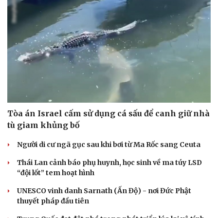
Tòa án Israel cấm sử dụng cá sấu để canh giữ nhà
tù giam khủng bố
Người di cư ngã gục sau khi bơi từ Ma Rốc sang Ceuta
Thái Lan cảnh báo phụ huynh, học sinh về ma túy LSD
“đội lốt” tem hoạt hình
UNESCO vinh danh Sarnath (Ấn Độ) - nơi Đức Phật
thuyết pháp đầu tiên