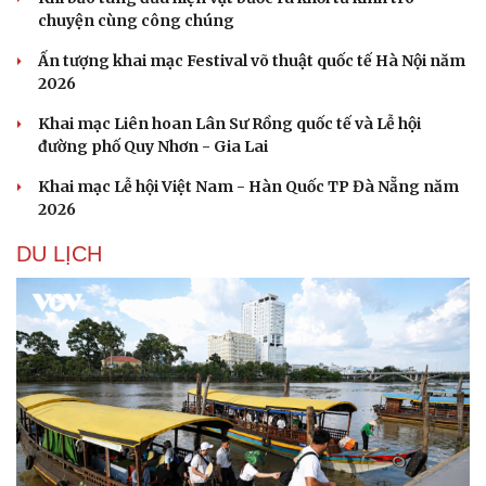
chuyện cùng công chúng
Ấn tượng khai mạc Festival võ thuật quốc tế Hà Nội năm
2026
Khai mạc Liên hoan Lân Sư Rồng quốc tế và Lễ hội
đường phố Quy Nhơn - Gia Lai
Khai mạc Lễ hội Việt Nam - Hàn Quốc TP Đà Nẵng năm
2026
DU LỊCH
Văn hóa
Giải trí
Sân khấu - Điện ảnh
Nghệ sĩ
Văn học
Thời trang
Âm nhạc
Sao Việt
Di sản