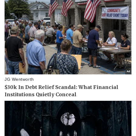
Vụ án
Vũ khí
Tin nóng
Việt Nam
Tư vấn luật
Phân tích