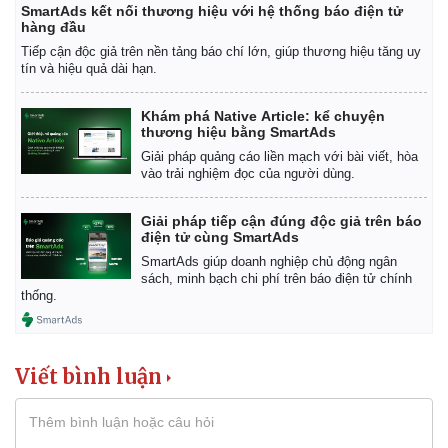
SmartAds kết nối thương hiệu với hệ thống báo điện tử
hàng đầu
Tiếp cận độc giả trên nền tảng báo chí lớn, giúp thương hiệu tăng uy
tín và hiệu quả dài hạn.
Khám phá Native Article: kể chuyện
thương hiệu bằng SmartAds
Giải pháp quảng cáo liền mạch với bài viết, hòa
vào trải nghiệm đọc của người dùng.
Giải pháp tiếp cận đúng độc giả trên báo
điện tử cùng SmartAds
SmartAds giúp doanh nghiệp chủ động ngân
sách, minh bạch chi phí trên báo điện tử chính
thống.
Kinh tế
Thị trường
Viết bình luận
Bất động sản
Giá vàng
Khởi nghiệp
Tiêu dùng
Tỷ giá
Chứng khoán