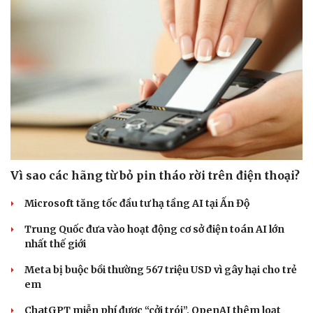
Sức khỏe
Đời sống
Dinh dưỡng - món ngon
Nhà đẹp
Cây thuốc
Blog
Sản phụ khoa
Tình yêu - Gia đình
Nhi khoa
Vì sao các hãng từ bỏ pin tháo rời trên điện thoại?
Nam khoa
Làm đẹp - giảm cân
Microsoft tăng tốc đầu tư hạ tầng AI tại Ấn Độ
Phòng mạch online
Ăn sạch sống khỏe
Trung Quốc đưa vào hoạt động cơ sở điện toán AI lớn
nhất thế giới
Meta bị buộc bồi thường 567 triệu USD vì gây hại cho trẻ
em
ChatGPT miễn phí được “cởi trói”, OpenAI thêm loạt