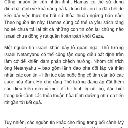
Cũng nguồn tin trên nhận định, Hamas có thể sử dụng
điều bất định về khả năng trả lại toàn bộ con tin đã chết để
kéo dài việc thực thi bất cứ thỏa thuận ngừng bắn nào.
Theo nguồn tin này, Hamas cũng có thể ra yêu sách rằng
họ sẽ chưa trả lại tất cả những con tin còn lại chừng nào
Israel chưa đồng ý rút quân hoàn toàn khỏi Gaza.
Một nguồn tin Israel khác bày tỏ quan ngại Thủ tướng
Israel Netanyahu có thể cũng tận dụng điều bất định trên
làm cớ để khiến đàm phán chệch hướng. Nhóm chỉ trích
ông Netanyahu – bao gồm lãnh đạo phe đối lập và thân
nhân các con tin – liên tục cáo buộc ông cố tình cản trở các
cuộc hòa đàm. Họ cho rằng Thủ tướng đang áp đặt thêm
các điều kiện mới vì mục đích chính trị nội bộ, đặc biệt
trong bối cảnh các thỏa thuận hòa bình dường như đã tiến
rất gần tới kết quả.
Tuy nhiên, các nguồn tin khác cho rằng trong bối cảnh Mỹ