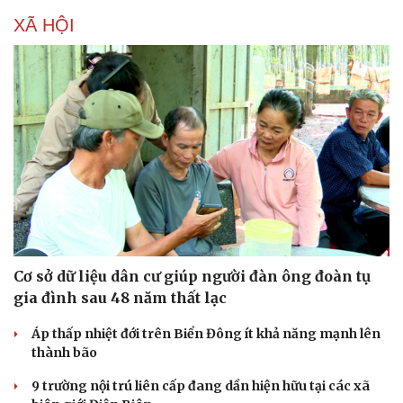
XÃ HỘI
Cơ sở dữ liệu dân cư giúp người đàn ông đoàn tụ
gia đình sau 48 năm thất lạc
Du lịch
Podcast
Áp thấp nhiệt đới trên Biển Đông ít khả năng mạnh lên
Tư vấn
Câu chuyện thời sự
thành bão
Săn Tour
Đọc truyện đêm khuya
check-in
Cửa sổ tình yêu
9 trường nội trú liên cấp đang dần hiện hữu tại các xã
Kể chuyện cho bé