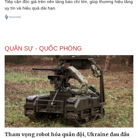
Tiếp cận độc giả trên nền tảng báo chí lớn, giúp thương hiệu tăng
uy tín và hiệu quả dài hạn.
Doanh nghiệp
Công nghệ
Thông tin doanh nghiệp
Sành điệu
Doanh nghiệp 24h
Tin Công nghệ
QUÂN SỰ - QUỐC PHÒNG
Doanh nhân
Trải nghiệm
Vì cộng đồng
Chuyển đổi số
Tham vọng robot hóa quân đội, Ukraine đau đầu