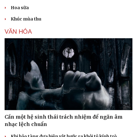
Hoa sữa
Khúc mùa thu
VĂN HÓA
Cần một hệ sinh thái trách nhiệm để ngăn âm
nhạc lệch chuẩn
Khi bảo tàng đưa hiện vật bước ra khỏi tủ kính trò