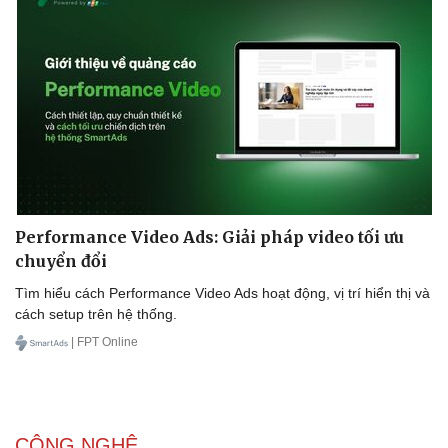
Doanh nghiệp
Công nghệ
Thông tin doanh nghiệp
Sành điệu
Doanh nghiệp 24h
Tin Công nghệ
Doanh nhân
Trải nghiệm
Vì cộng đồng
Chuyển đổi số
Performance Video Ads: Giải pháp video tối ưu
chuyển đổi
Tìm hiểu cách Performance Video Ads hoạt động, vị trí hiển thị và
cách setup trên hệ thống.
| FPT Online
CÔNG NGHỆ