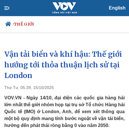
English
THẾ GIỚI
/
Vận tải biển và khí hậu: Thế giới
Chính trị
Xã hội
Đảng
Tin 24h
hướng tới thỏa thuận lịch sử tại
Tổ chức nhân sự
Dự báo thời tiết
London
Quốc hội
Giáo dục
Nhận diện sự thật
Dấu ấn VOV
Việc làm
Thứ Tư, 05:39, 15/10/2025
Biển đảo
VOV.VN - Ngày 14/10, đại diện các quốc gia hàng hải
lớn nhất thế giới nhóm họp tại trụ sở Tổ chức Hàng hải
Quốc tế (IMO) ở London, Anh, để xem xét thông qua
một bộ quy định mang tính bước ngoặt về vận tải biển,
hướng đến phát thải ròng bằng 0 vào năm 2050.