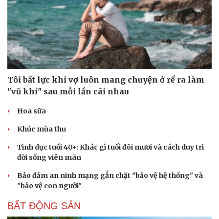
Tôi bất lực khi vợ luôn mang chuyện ở rể ra làm
"vũ khí" sau mỗi lần cãi nhau
Hoa sữa
Khúc mùa thu
Tình dục tuổi 40+: Khác gì tuổi đôi mươi và cách duy trì
đời sống viên mãn
Bảo đảm an ninh mạng gắn chặt "bảo vệ hệ thống" và
"bảo vệ con người"
BẤT ĐỘNG SẢN