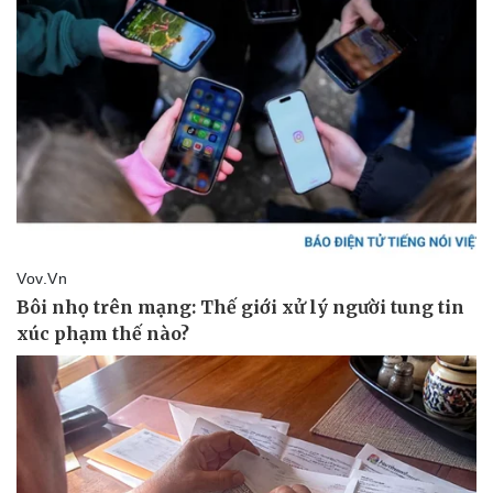
Vụ án
Vũ khí
Tin nóng
Việt Nam
Tư vấn luật
Phân tích