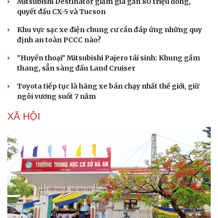
Mitsubishi Destinator giảm giá gần 80 triệu đồng,
quyết đấu CX-5 và Tucson
Khu vực sạc xe điện chung cư cần đáp ứng những quy
định an toàn PCCC nào?
"Huyền thoại" Mitsubishi Pajero tái sinh: Khung gầm
thang, sẵn sàng đấu Land Cruiser
Sức khỏe
Đời sống
Toyota tiếp tục là hãng xe bán chạy nhất thế giới, giữ
Dinh dưỡng - món ngon
Nhà đẹp
ngôi vương suốt 7 năm
Cây thuốc
Blog
Sản phụ khoa
Tình yêu - Gia đình
XÃ HỘI
Nhi khoa
Nam khoa
Làm đẹp - giảm cân
Phòng mạch online
Ăn sạch sống khỏe