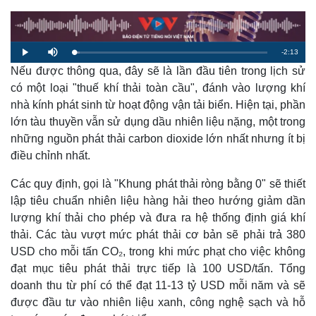
R
-
2:13
L
P
M
o
l
u
a
Nếu được thông qua, đây sẽ là lần đầu tiên trong lịch sử
a
t
e
d
y
e
e
có một loại "thuế khí thải toàn cầu", đánh vào lượng khí
d
m
:
nhà kính phát sinh từ hoạt động vận tải biển. Hiện tại, phần
3
.
a
0
lớn tàu thuyền vẫn sử dụng dầu nhiên liệu nặng, một trong
7
%
những nguồn phát thải carbon dioxide lớn nhất nhưng ít bị
i
điều chỉnh nhất.
n
i
Các quy định, gọi là "Khung phát thải ròng bằng 0" sẽ thiết
lập tiêu chuẩn nhiên liệu hàng hải theo hướng giảm dần
n
lượng khí thải cho phép và đưa ra hệ thống định giá khí
g
thải. Các tàu vượt mức phát thải cơ bản sẽ phải trả 380
T
USD cho mỗi tấn CO₂, trong khi mức phạt cho việc không
i
đạt mục tiêu phát thải trực tiếp là 100 USD/tấn. Tổng
doanh thu từ phí có thể đạt 11-13 tỷ USD mỗi năm và sẽ
m
được đầu tư vào nhiên liệu xanh, công nghệ sạch và hỗ
e