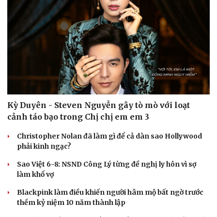
Hạt giống tâm hồn
Kỳ Duyên - Steven Nguyễn gây tò mò với loạt
cảnh táo bạo trong Chị chị em em 3
Christopher Nolan đã làm gì để cả dàn sao Hollywood
phải kinh ngạc?
Sao Việt 6-8: NSND Công Lý từng đề nghị ly hôn vì sợ
làm khổ vợ
Blackpink làm điều khiến người hâm mộ bất ngờ trước
thềm kỷ niệm 10 năm thành lập