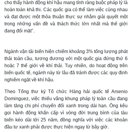
cho thấy hành động khí hậu mang tính ràng buộc pháp lý là
hoàn toàn khả thi. Các quốc gia có thể làm việc cùng nhau
và đạt được một thỏa thuận thực sự nhằm giải quyết một
trong những vấn đề và thách thức lớn nhất mà thế giới
đang đối mặt".
Ngành vận tải biển hiện chiếm khoảng 3% tổng lượng phát
thải toàn cầu, tương đương với một quốc gia đứng thứ 6
hoặc 7 thế giới về khí thải. Tuy nhiên, do hoạt động trên
biển quốc tế, ngành này từ lâu đã tránh được các quy định
nghiêm ngặt về khí hậu.
Thế giới
Multimedia
Theo Tổng thư ký Tổ chức Hàng hải quốc tế Arsenio
Quan sát
Video
Dominguez, việc thiếu vắng khung pháp lý toàn cầu đang
Cuộc sống đó đây
Ảnh
Hồ sơ
E-Magazine
làm tăng chi phí chuyển đổi xanh trong dài hạn. Ông kêu
Infographic
gọi hành động khẩn cấp vì vòng đời trung bình của tàu
biển kéo dài tới 25 năm, đồng nghĩa với việc các khoản
đầu tư xanh phải được thực hiện ngay từ bây giờ.