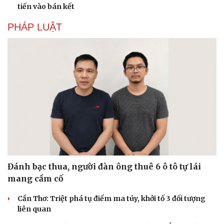
tiến vào bán kết
PHÁP LUẬT
Văn hóa
Giải trí
Sân khấu - Điện ảnh
Nghệ sĩ
Đánh bạc thua, người đàn ông thuê 6 ô tô tự lái
Văn học
Thời trang
mang cầm cố
Âm nhạc
Sao Việt
Di sản
Cần Thơ: Triệt phá tụ điểm ma túy, khởi tố 3 đối tượng
liên quan