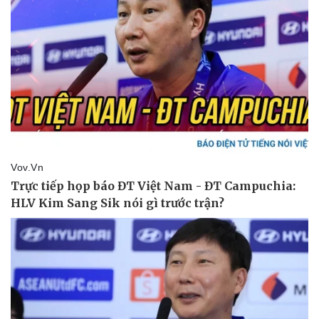
Sức khỏe
Đời sống
Dinh dưỡng - món ngon
Nhà đẹp
Cây thuốc
Blog
Sản phụ khoa
Tình yêu - Gia đình
Nhi khoa
Nam khoa
Làm đẹp - giảm cân
Phòng mạch online
Ăn sạch sống khỏe