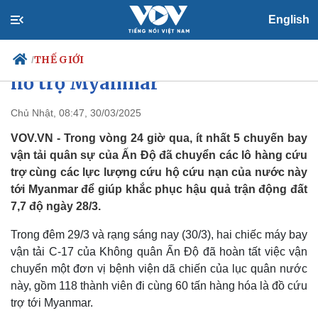
English
Vận tải cơ và tàu hải quân Ấn Độ
đưa lực lượng và hàng hóa sang
THẾ GIỚI
/
hỗ trợ Myanmar
Chủ Nhật, 08:47, 30/03/2025
Chính trị
Xã hội
VOV.VN - Trong vòng 24 giờ qua, ít nhất 5 chuyến bay
Đảng
Tin 24h
vận tải quân sự của Ấn Độ đã chuyển các lô hàng cứu
Tổ chức nhân sự
Dự báo thời tiết
trợ cùng các lực lượng cứu hộ cứu nạn của nước này
Quốc hội
Giáo dục
tới Myanmar để giúp khắc phục hậu quả trận động đất
Nhận diện sự thật
Dấu ấn VOV
7,7 độ ngày 28/3.
Việc làm
Biển đảo
Trong đêm 29/3 và rạng sáng nay (30/3), hai chiếc máy bay
vận tải C-17 của Không quân Ấn Độ đã hoàn tất việc vận
chuyển một đơn vị bệnh viện dã chiến của lục quân nước
này, gồm 118 thành viên đi cùng 60 tấn hàng hóa là đồ cứu
trợ tới Myanmar.