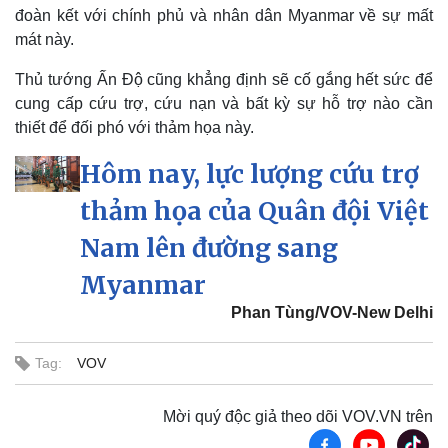
đoàn kết với chính phủ và nhân dân Myanmar về sự mất
mát này.
Thủ tướng Ấn Độ cũng khẳng định sẽ cố gắng hết sức để
cung cấp cứu trợ, cứu nạn và bất kỳ sự hỗ trợ nào cần
thiết để đối phó với thảm họa này.
Hôm nay, lực lượng cứu trợ
thảm họa của Quân đội Việt
Nam lên đường sang
Myanmar
Phan Tùng/VOV-New Delhi
Tag:
VOV
Pháp luật
Quân sự - Quốc phòng
Vụ án
Vũ khí
Mời quý độc giả theo dõi VOV.VN trên
Tin nóng
Việt Nam
Tư vấn luật
Phân tích