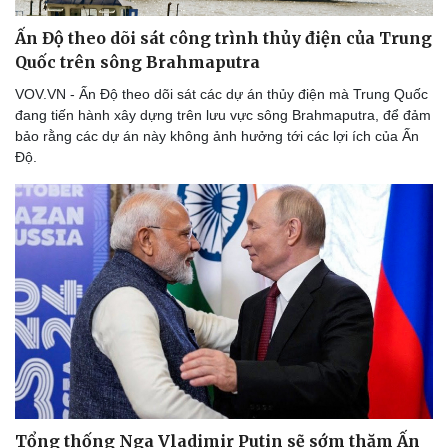
Ấn Độ theo dõi sát công trình thủy điện của Trung
Du lịch
Podcast
Quốc trên sông Brahmaputra
Tư vấn
Câu chuyện thời sự
VOV.VN - Ấn Độ theo dõi sát các dự án thủy điện mà Trung Quốc
Săn Tour
Đọc truyện đêm khuya
đang tiến hành xây dựng trên lưu vực sông Brahmaputra, để đảm
check-in
Cửa sổ tình yêu
bảo rằng các dự án này không ảnh hưởng tới các lợi ích của Ấn
Kể chuyện cho bé
Độ.
Hạt giống tâm hồn
Tổng thống Nga Vladimir Putin sẽ sớm thăm Ấn