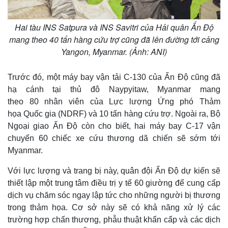
Cuộc sống đó đây
Ảnh
Hồ sơ
E-Magazine
Hai tàu INS Satpura và INS Savitri của Hải quân Ấn Độ
Infographic
mang theo 40 tấn hàng cứu trợ cũng đã lên đường tới cảng
Yangon, Myanmar. (Ảnh: ANI)
Trước đó, một máy bay vận tải C-130 của Ấn Độ cũng đã
hạ cánh tại thủ đô Naypyitaw, Myanmar mang
theo 80 nhân viên của Lực lượng Ứng phó Thảm
họa Quốc gia (NDRF) và 10 tấn hàng cứu trợ. Ngoài ra, Bộ
Ngoại giao Ấn Độ còn cho biết, hai máy bay C-17 vận
chuyển 60 chiếc xe cứu thương dã chiến sẽ sớm tới
Myanmar.
Với lực lượng và trang bị này, quân đội Ấn Độ dự kiến sẽ
thiết lập một trung tâm điều trị y tế 60 giường để cung cấp
dịch vụ chăm sóc ngay lập tức cho những người bị thương
trong thảm họa. Cơ sở này sẽ có khả năng xử lý các
trường hợp chấn thương, phẫu thuật khẩn cấp và các dịch