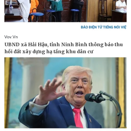
Thể thao
Ô tô - Xe máy
Bóng đá
Ô tô
Lịch thi đấu bóng đá
Xe máy
Thế giới thể thao
Tư vấn
eSports
Hậu trường