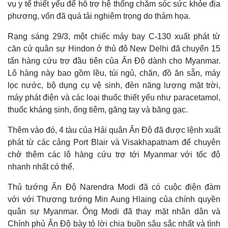
vụ y tế thiết yếu để hỗ trợ hệ thống chăm sóc sức khỏe địa
phương, vốn đã quá tải nghiêm trọng do thảm họa.
Rạng sáng 29/3, một chiếc máy bay C-130 xuất phát từ
căn cứ quân sự Hindon ở thủ đô New Delhi đã chuyển 15
tấn hàng cứu trợ đầu tiên của Ấn Độ dành cho Myanmar.
Lô hàng này bao gồm lều, túi ngủ, chăn, đồ ăn sẵn, máy
Kinh tế
Thị trường
lọc nước, bộ dụng cụ vệ sinh, đèn năng lượng mặt trời,
Bất động sản
Giá vàng
máy phát điện và các loại thuốc thiết yếu như paracetamol,
Khởi nghiệp
Tiêu dùng
thuốc kháng sinh, ống tiêm, găng tay và băng gạc.
Tỷ giá
Chứng khoán
Thêm vào đó, 4 tàu của Hải quân Ấn Độ đã được lệnh xuất
Giá cà phê
phát từ các cảng Port Blair và Visakhapatnam để chuyên
chở thêm các lô hàng cứu trợ tới Myanmar với tốc độ
nhanh nhất có thể.
Thủ tướng Ấn Độ Narendra Modi đã có cuộc điện đàm
với với Thượng tướng Min Aung Hlaing của chính quyền
quân sự Myanmar. Ông Modi đã thay mặt nhân dân và
Chính phủ Ấn Độ bày tỏ lời chia buồn sâu sắc nhất và tình