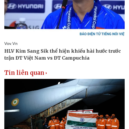
Tin liên quan
Văn hóa
Giải trí
Sân khấu - Điện ảnh
Nghệ sĩ
Văn học
Thời trang
Âm nhạc
Sao Việt
Di sản