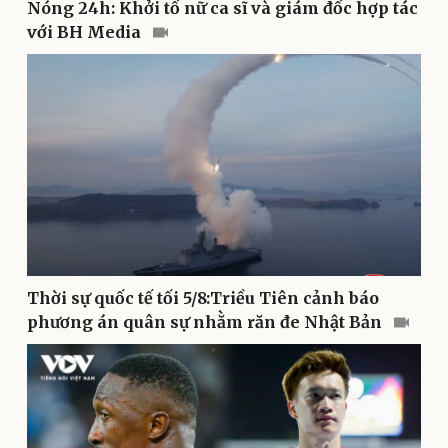
Nóng 24h: Khởi tố nữ ca sĩ và giám đốc hợp tác
Doanh nghiệp
Công nghệ
với BH Media
Thông tin doanh nghiệp
Sành điệu
Doanh nghiệp 24h
Tin Công nghệ
Doanh nhân
Trải nghiệm
Vì cộng đồng
Chuyển đổi số
Thời sự quốc tế tối 5/8:Triều Tiên cảnh báo
phương án quân sự nhằm răn đe Nhật Bản
Sức khỏe
Đời sống
Dinh dưỡng - món ngon
Nhà đẹp