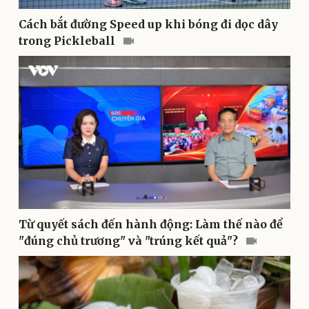
Cách bắt đường Speed up khi bóng đi dọc dây
trong Pickleball
Pháp luật
Quân sự - Quốc phòng
Vụ án
Vũ khí
Tin nóng
Việt Nam
Tư vấn luật
Phân tích
Từ quyết sách đến hành động: Làm thế nào để
"đúng chủ trương" và "trúng kết quả"?