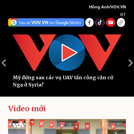
Hồng Anh/VOV.VN
RT
Thế giới
Multimedia
Quan sát
Video
Mỹ đứng sau các vụ UAV tấn công căn cứ
K
Cuộc sống đó đây
Ảnh
Nga ở Syria?
l
Hồ sơ
E-Magazine
Infographic
Video mới