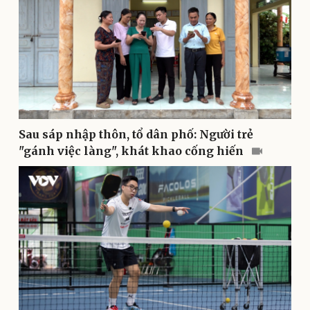
Kinh tế
Thị trường
Sau sáp nhập thôn, tổ dân phố: Người trẻ
Bất động sản
Giá vàng
"gánh việc làng", khát khao cống hiến
Khởi nghiệp
Tiêu dùng
Tỷ giá
Chứng khoán
Giá cà phê