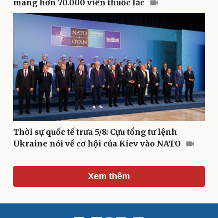
Văn hóa
Giải trí
mang hơn 70.000 viên thuốc lắc
Sân khấu - Điện ảnh
Nghệ sĩ
Văn học
Thời trang
Âm nhạc
Sao Việt
Di sản
Thời sự quốc tế trưa 5/8: Cựu tổng tư lệnh
Ukraine nói về cơ hội của Kiev vào NATO
Xem thêm
Du lịch
Podcast
Tư vấn
Câu chuyện thời sự
Săn Tour
Đọc truyện đêm khuya