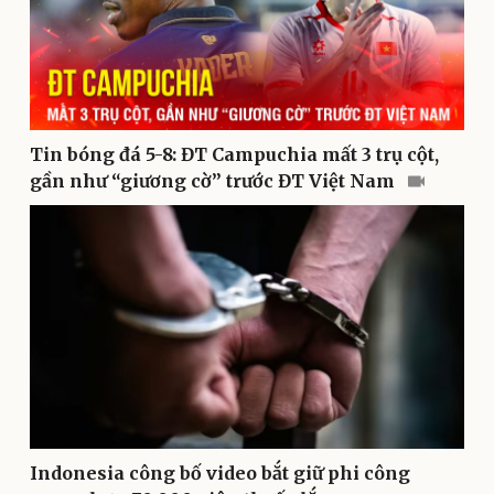
Cây thuốc
Blog
Sản phụ khoa
Tình yêu - Gia đình
Nhi khoa
Nam khoa
Làm đẹp - giảm cân
Phòng mạch online
Tin bóng đá 5-8: ĐT Campuchia mất 3 trụ cột,
Ăn sạch sống khỏe
gần như “giương cờ” trước ĐT Việt Nam
Indonesia công bố video bắt giữ phi công