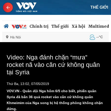
THẾ GIỚI
Chính trị
Thế giới
Xã hội
Multimedi
--°C
Hà Nội
This
is
a
The media could not be loaded, either because the
modal
Video: Nga đánh chặn “mưa”
window.
server or network failed or because the format is not
Chính trị
Xã hội
rocket nã vào căn cứ không quân
supported.
Đảng
Tin 24h
tại Syria
Tổ chức nhân sự
Dự báo thời tiết
Quốc hội
Giáo dục
Nhận diện sự thật
Dấu ấn VOV
Thứ Ba, 13:02, 07/05/2019
Việc làm
VOV.VN - Quân đội Nga hôm 6/5 cho biết, phiến quân
Biển đảo
Syria đã bắn 36 quả rocket vào căn cứ không quân
Khmeimim của Nga song bị hệ thống phòng không chặn
đứng.