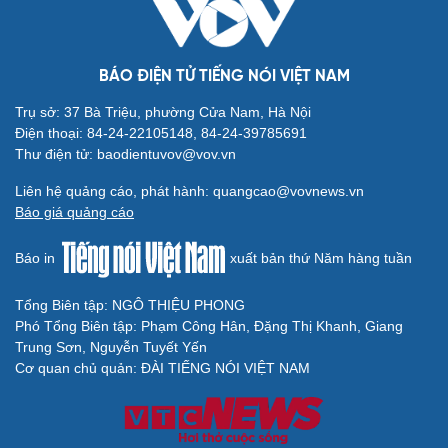
check-in
Cửa sổ tình yêu
Kể chuyện cho bé
Hạt giống tâm hồn
BÁO ĐIỆN TỬ TIẾNG NÓI VIỆT NAM
Trụ sở: 37 Bà Triệu, phường Cửa Nam, Hà Nội
Điện thoại: 84-24-22105148, 84-24-39785691
Thư điện tử: baodientuvov@vov.vn
Liên hệ quảng cáo, phát hành: quangcao@vovnews.vn
Báo giá quảng cáo
Báo in
xuất bản thứ Năm hàng tuần
Tổng Biên tập: NGÔ THIỆU PHONG
Phó Tổng Biên tập: Phạm Công Hân, Đặng Thị Khanh, Giang
Trung Sơn, Nguyễn Tuyết Yến
Cải chính
Cơ quan chủ quản: ĐÀI TIẾNG NÓI VIỆT NAM