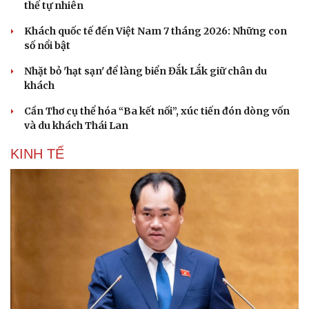
thế tự nhiên
Sân khấu - Điện ảnh
Nghệ sĩ
Văn học
Thời trang
Khách quốc tế đến Việt Nam 7 tháng 2026: Những con
Âm nhạc
Sao Việt
số nổi bật
Di sản
Nhặt bỏ 'hạt sạn' để làng biển Đắk Lắk giữ chân du
khách
Cần Thơ cụ thể hóa “Ba kết nối”, xúc tiến đón dòng vốn
và du khách Thái Lan
KINH TẾ