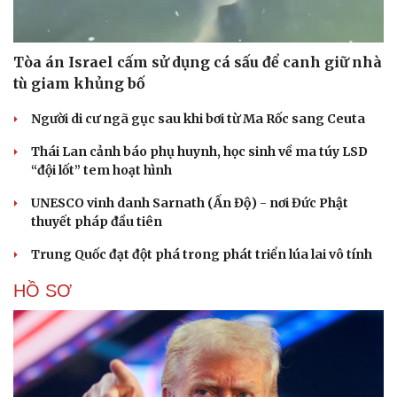
Cải chính
Tòa án Israel cấm sử dụng cá sấu để canh giữ nhà
tù giam khủng bố
Người di cư ngã gục sau khi bơi từ Ma Rốc sang Ceuta
Thái Lan cảnh báo phụ huynh, học sinh về ma túy LSD
“đội lốt” tem hoạt hình
UNESCO vinh danh Sarnath (Ấn Độ) - nơi Đức Phật
thuyết pháp đầu tiên
Trung Quốc đạt đột phá trong phát triển lúa lai vô tính
HỒ SƠ