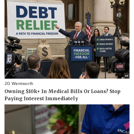
Kinh tế
Thị trường
Bất động sản
Giá vàng
Khởi nghiệp
Tiêu dùng
Tỷ giá
Chứng khoán
Giá cà phê