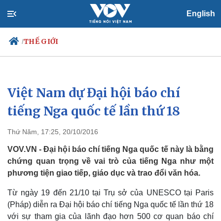
English
THẾ GIỚI
/
Việt Nam dự Đại hội báo chí
Chính trị
Xã hội
Đảng
Tin 24h
tiếng Nga quốc tế lần thứ 18
Tổ chức nhân sự
Dự báo thời tiết
Quốc hội
Giáo dục
Thứ Năm, 17:25, 20/10/2016
Nhận diện sự thật
Dấu ấn VOV
Việc làm
VOV.VN - Đại hội báo chí tiếng Nga quốc tế này là bằng
Biển đảo
chứng quan trọng về vai trò của tiếng Nga như một
phương tiện giao tiếp, giáo dục và trao đổi văn hóa.
Từ ngày 19 đến 21/10 tại Trụ sở của UNESCO tại Paris
(Pháp) diễn ra Đại hội báo chí tiếng Nga quốc tế lần thứ 18
với sự tham gia của lãnh đạo hơn 500 cơ quan báo chí