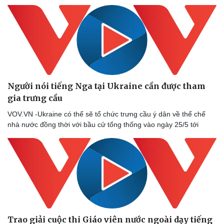
Người nói tiếng Nga tại Ukraine cần được tham
gia trưng cầu
VOV.VN -Ukraine có thể sẽ tổ chức trưng cầu ý dân về thể chế
nhà nước đồng thời với bầu cử tổng thống vào ngày 25/5 tới
Thể thao
Ô tô - Xe máy
Bóng đá
Ô tô
Lịch thi đấu bóng đá
Xe máy
Thế giới thể thao
Tư vấn
eSports
Hậu trường
Trao giải cuộc thi Giáo viên nước ngoài dạy tiếng