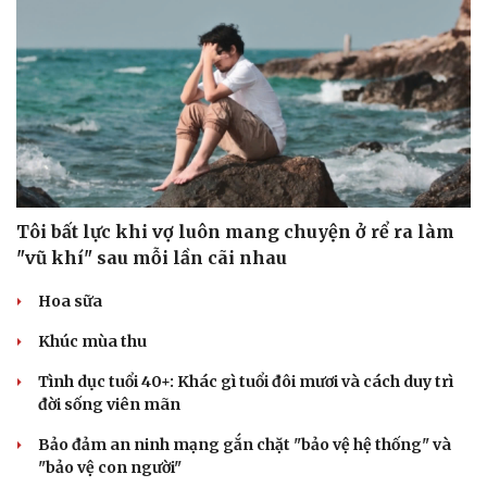
Nam khoa
Làm đẹp - giảm cân
Phòng mạch online
Ăn sạch sống khỏe
Tôi bất lực khi vợ luôn mang chuyện ở rể ra làm
"vũ khí" sau mỗi lần cãi nhau
Hoa sữa
Khúc mùa thu
Tình dục tuổi 40+: Khác gì tuổi đôi mươi và cách duy trì
đời sống viên mãn
Bảo đảm an ninh mạng gắn chặt "bảo vệ hệ thống" và
"bảo vệ con người"