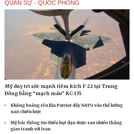
QUÂN SỰ - QUỐC PHÒNG
Mỹ duy trì sức mạnh tiêm kích F-22 tại Trung
Đông bằng “mạch máu” KC-135
Doanh nghiệp
Công nghệ
Khủng hoảng tên lửa Patriot đẩy NATO vào thế lưỡng
Thông tin doanh nghiệp
Sành điệu
nan chiến lược
Doanh nghiệp 24h
Tin Công nghệ
Doanh nhân
Trải nghiệm
Mỹ bác thông tin thiếu hụt đạn dược sau nhiều tháng
Vì cộng đồng
Chuyển đổi số
giao tranh với Iran