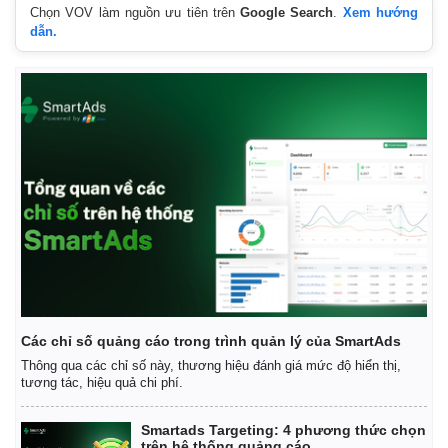
Chọn VOV làm nguồn ưu tiên trên
Google Search
.
Xem hướng
dẫn.
Thế giới
Multimedia
Quan sát
Video
Cuộc sống đó đây
Ảnh
Hồ sơ
E-Magazine
Infographic
Các chỉ số quảng cáo trong trình quản lý của SmartAds
Thông qua các chỉ số này, thương hiệu đánh giá mức độ hiển thị,
tương tác, hiệu quả chi phí.
Smartads Targeting: 4 phương thức chọn
trên hệ thống quảng cáo