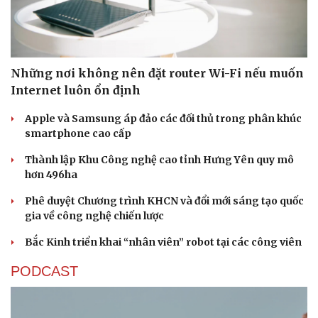
Những nơi không nên đặt router Wi-Fi nếu muốn
Internet luôn ổn định
Apple và Samsung áp đảo các đối thủ trong phân khúc
smartphone cao cấp
Thành lập Khu Công nghệ cao tỉnh Hưng Yên quy mô
hơn 496ha
Phê duyệt Chương trình KHCN và đổi mới sáng tạo quốc
gia về công nghệ chiến lược
Bắc Kinh triển khai “nhân viên” robot tại các công viên
Sức khỏe
Đời sống
Dinh dưỡng - món ngon
Nhà đẹp
PODCAST
Cây thuốc
Blog
Sản phụ khoa
Tình yêu - Gia đình
Nhi khoa