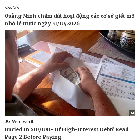
Pháp luật
Quân sự - Quốc phòng
Vụ án
Vũ khí
Tin nóng
Việt Nam
Tư vấn luật
Phân tích