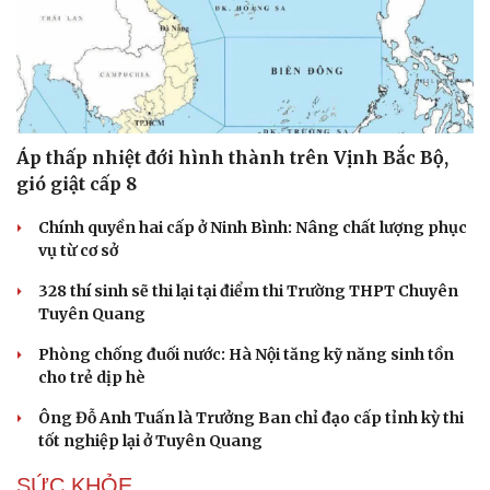
Áp thấp nhiệt đới hình thành trên Vịnh Bắc Bộ,
gió giật cấp 8
Chính quyền hai cấp ở Ninh Bình: Nâng chất lượng phục
vụ từ cơ sở
328 thí sinh sẽ thi lại tại điểm thi Trường THPT Chuyên
Tuyên Quang
Phòng chống đuối nước: Hà Nội tăng kỹ năng sinh tồn
cho trẻ dịp hè
Ông Đỗ Anh Tuấn là Trưởng Ban chỉ đạo cấp tỉnh kỳ thi
tốt nghiệp lại ở Tuyên Quang
SỨC KHỎE