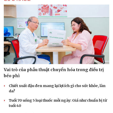
Du lịch
Podcast
Tư vấn
Câu chuyện thời sự
Săn Tour
Đọc truyện đêm khuya
check-in
Cửa sổ tình yêu
Kể chuyện cho bé
Hạt giống tâm hồn
Vai trò của phẫu thuật chuyển hóa trong điều trị
béo phì
Chiết xuất đậu đen mang lại lợi ích gì cho sức khỏe, làn
da?
Tuổi 70 uống 5 loại thuốc mỗi ngày: Giá như chuẩn bị từ
tuổi 40